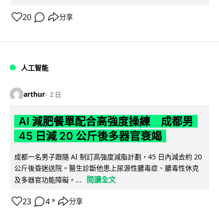
20
分享
人工智能
arthur
2 日
AI 減肥餐單配合高強度操練 成都男
45 日減 20 公斤後多器官衰竭
成都一名男子跟隨 AI 制訂高強度減脂計劃，45 日內減去約 20
公斤後昏迷送院。醫生診斷他患上尿源性膿毒症、膿毒性休克
閱讀全文
及多器官功能障礙。...
23
4
分享
↗