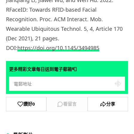
RFaceID: Towards RFID-based Facial
Recognition. Proc. ACM Interact. Mob.
Wearable Ubiquitous Technol. 5, 4, Article 170
(Dec 2021), 21 pages.
DOI:
https://doi.org/10.1145/3494985
📮
更多精彩文章每日送到電子郵箱
讚好
0
看留言
分享