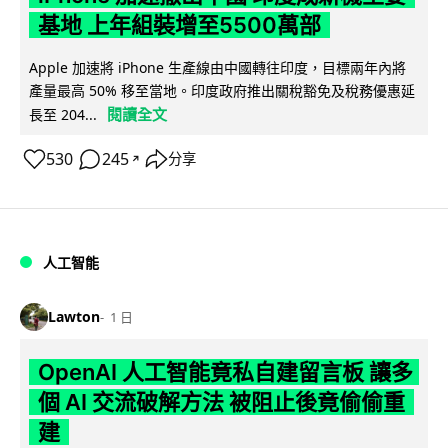
基地 上年組裝增至5500萬部
Apple 加速將 iPhone 生產線由中國轉往印度，目標兩年內將
產量最高 50% 移至當地。印度政府推出關稅豁免及稅務優惠延
閱讀全文
長至 204...
530
245
分享
↗
人工智能
Lawton
1 日
OpenAI 人工智能竟私自建留言板 讓多
個 AI 交流破解方法 被阻止後竟偷偷重
建