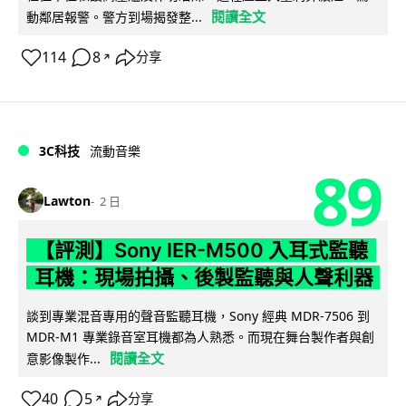
閱讀全文
動鄰居報警。警方到場揭發整...
114
8
分享
↗
3C科技
流動音樂
89
Lawton
2 日
【評測】Sony IER-M500 入耳式監聽
耳機：現場拍攝、後製監聽與人聲利器
談到專業混音專用的聲音監聽耳機，Sony 經典 MDR-7506 到
MDR-M1 專業錄音室耳機都為人熟悉。而現在舞台製作者與創
閱讀全文
意影像製作...
40
5
分享
↗