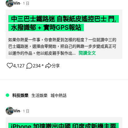
Vin
1 日
中三巴士鐵路迷 自製紙皮遙控巴士 門,
水撥識郁 + 實時GPS報站
如果你熱愛一件事，你會熱愛到怎樣的程度？一位就讀中三的
巴士鐵路迷，選擇由零開始，把自己的興趣一步步變成真正可
閱讀全文
以運作的作品。他以紙皮親手製作出...
4,127
234
分享
↗
科技娛樂
生活娛樂
城中熱話
Vin
1 日
iPhone 加速撤出中國 印度成新機主要