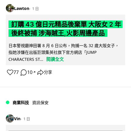
Lawton
1 日
訂購 43 億日元精品後棄單 大阪女 2 年
後終被捕 涉海賊王,火影周邊產品
日本警視廳神田署 8 月 6 日公布，拘捕一名 32 歲大阪女子，
指她涉嫌在出版巨頭集英社旗下官方網店「JUMP
閱讀全文
CHARACTERS ST...
77
10
分享
↗
商業科技
資訊保安
Vin
1 日