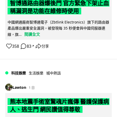
智博通路由器爆後門 官方緊急下架止血
稱漏洞是功能在維修時使用
中國網通廠商智博通電子（Zbtlink Electronics）旗下的路由器
產品爆出嚴重安全漏洞，被發現每 35 秒便會與中國伺服器連
閱讀全文
線，旗...
358
83
分享
↗
科技娛樂
生活娛樂
城中熱話
Lawton
1 日
熊本地震手術室驚魂片瘋傳 醫護保護病
人、逃生門 網民讚值得尊敬