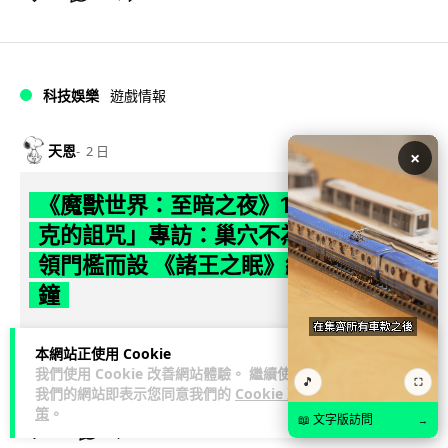
科技娛樂
遊戲情報
天恩
2 日
×
《魔獸世界：至暗之夜》12.1 「烏拉特
克的詛咒」專訪：巢穴不為提高世界首
領門檻而設 《諸王之眠》縮短約 10 分
鐘
《魔獸世界：至暗之夜》版本更新 12.1「烏拉特克的詛咒」將
本網站正使用 Cookie
於 8 月 13 日正式上線，帶來全新區域「盤蛇島」、地城「毒牙
我們使用 Cookie 改善網站體驗。 繼續使用
🎵
閱讀全文
⛶
祭壇」、新型態世...
我們的網站即表示您同意我們的
Cookie 政
策
。
📖 文字版訪問
→
116
分享