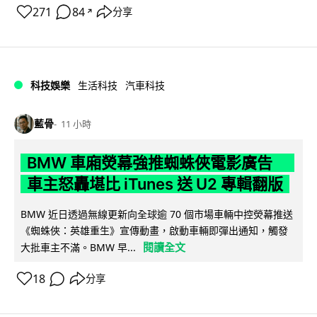
271
84
分享
↗
科技娛樂
生活科技
汽車科技
藍骨
11 小時
BMW 車廂熒幕強推蜘蛛俠電影廣告
車主怒轟堪比 iTunes 送 U2 專輯翻版
BMW 近日透過無線更新向全球逾 70 個市場車輛中控熒幕推送
《蜘蛛俠：英雄重生》宣傳動畫，啟動車輛即彈出通知，觸發
閱讀全文
大批車主不滿。BMW 早...
18
分享