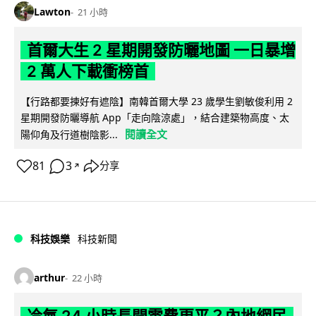
Lawton
21 小時
首爾大生 2 星期開發防曬地圖 一日暴增
2 萬人下載衝榜首
【行路都要揀好有遮陰】南韓首爾大學 23 歲學生劉敏俊利用 2
星期開發防曬導航 App「走向陰涼處」，結合建築物高度、太
閱讀全文
陽仰角及行道樹陰影...
81
3
分享
↗
科技娛樂
科技新聞
arthur
22 小時