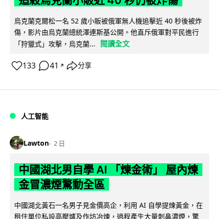
烏克蘭克爾松一名 52 歲小販被俄軍無人機追擊近 40 秒後被炸
傷，影片由烏克蘭總統澤連斯基公開。他直斥俄軍對平民進行
閱讀全文
「狩獵式」攻擊，烏克蘭...
133
41
分享
↗
人工智能
Lawton
2 日
中國湖北男自學 AI 「煉金術」 屋內煉
金冒濃煙驚動全區
中國湖北黃石一名男子見金價高企，利用 AI 自學提煉黃金，在
租住單位私設高壓爐及作坊冶煉，過程產生大量刺鼻濃煙，驚