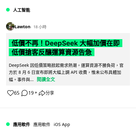
人工智能
Lawton
18 小時
低價不再！DeepSeek 大幅加價在即
低價搶客反釀運算資源告急
DeepSeek 因低價策略掀起需求熱潮，運算資源不勝負荷，官
方於 8 月 6 日宣布即將大幅上調 API 收費，惟未公布具體加
閱讀全文
幅。事件與...
65
19
分享
↗
iOS App
應用軟件
應用軟件