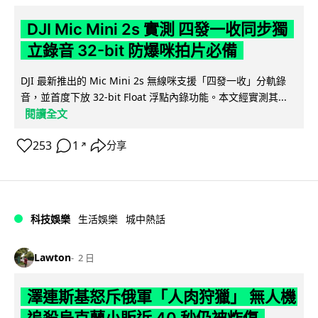
DJI Mic Mini 2s 實測 四發一收同步獨
立錄音 32-bit 防爆咪拍片必備
DJI 最新推出的 Mic Mini 2s 無線咪支援「四發一收」分軌錄
音，並首度下放 32-bit Float 浮點內錄功能。本文經實測其...
閱讀全文
253
1
分享
↗
科技娛樂
生活娛樂
城中熱話
Lawton
2 日
澤連斯基怒斥俄軍「人肉狩獵」 無人機
追殺烏克蘭小販近 40 秒仍被炸傷