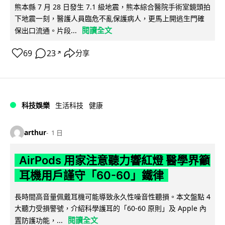
熊本縣 7 月 28 日發生 7.1 級地震，熊本綜合醫院手術室鏡頭拍
下地震一刻，醫護人員臨危不亂保護病人，更馬上開逃生門確
閱讀全文
保出口流通。片段...
69
23
分享
↗
科技娛樂
生活科技
健康
arthur
1 日
AirPods 用家注意聽力響紅燈 醫學界籲
耳機用戶謹守「60-60」鐵律
長時間高音量佩戴耳機可能導致永久性噪音性聽損。本文盤點 4
大聽力受損警號，介紹科學護耳的「60-60 原則」及 Apple 內
閱讀全文
置防護功能，...