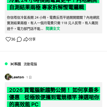
冷氣 24 小時長開電費更平？內地網民
自測結果兩極 專家拆解慳電邏輯
你信唔信冷氣長開 24 小時，電費反而平過開開關關？內地網民
實測結果兩極，有人一個月電費只需 118 元人民幣，有人飆到
閱讀全文
過千。電力部門話不能...
36
分享
3C科技
流動電腦
Lawton
1 日
2026 買電腦新趨勢公開！ 如何享最多
優惠 從極致便攜到電競標竿 揀選啱你
的高效能 PC