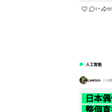
1
分
↗
人工智能
Lawton
2 小時
日本偶
整個直