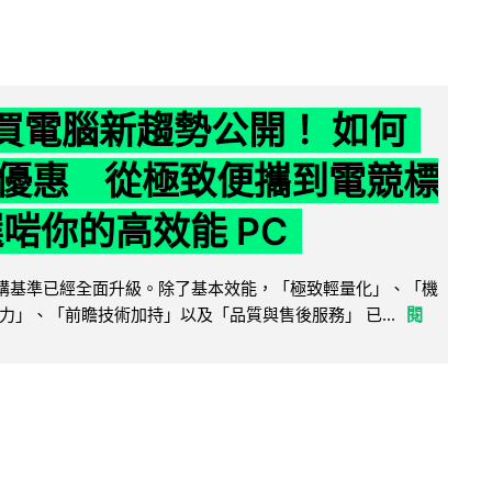
6 買電腦新趨勢公開！ 如何
優惠 從極致便攜到電競標
選啱你的高效能 PC
腦選購基準已經全面升級。除了基本效能，「極致輕量化」、「機
力」、「前瞻技術加持」以及「品質與售後服務」 已...
閱