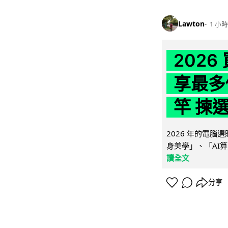
Lawton
1 小時
202
享最多
竿 揀
2026 年的電
身美學」、「AI算
讀全文
分享