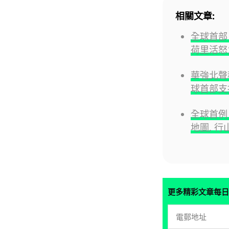
相關文章:
全球首部 A
荷里活怒
華強北聲稱
球首部支
全球首例 
地圖, 行
更多精彩文章每日