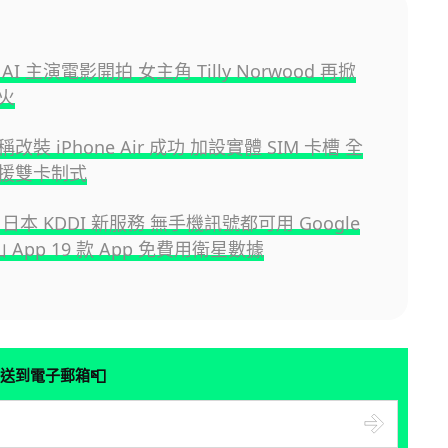
I 主演電影開拍 女主角 Tilly Norwood 再掀
火
改裝 iPhone Air 成功 加設實體 SIM 卡槽 全
援雙卡制式
日本 KDDI 新服務 無手機訊號都可用 Google
山 App 19 款 App 免費用衛星數據
📮
送到電子郵箱