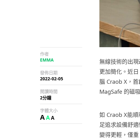
作者
EMMA
無線技術的出現
更加簡化。近日，
發佈日期
2022-02-05
腦 Craob 
MagSafe 
閱讀時間
2分鐘
字體大小
如 Craob 
A
A
A
足追求設備舒適性
變得更輕，僅重 0.