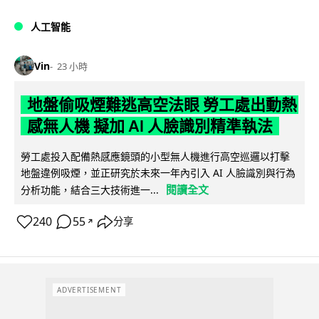
人工智能
Vin
23 小時
地盤偷吸煙難逃高空法眼 勞工處出動熱
感無人機 擬加 AI 人臉識別精準執法
勞工處投入配備熱感應鏡頭的小型無人機進行高空巡邏以打擊
地盤違例吸煙，並正研究於未來一年內引入 AI 人臉識別與行為
閱讀全文
分析功能，結合三大技術進一...
240
55
分享
↗
ADVERTISEMENT