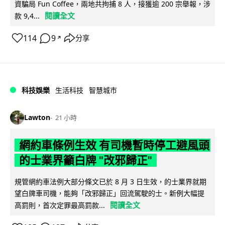
資騙局 Fun Coffee，兩地共拘捕 8 人，接獲逾 200 宗舉報，涉
閱讀全文
款 9,4...
114
9
分享
↗
科技娛樂
生活科技
智慧城市
Lawton
21 小時
網約車條例生效 有司機暫時停工避風頭
的士業界籲白牌 "改邪歸正"
規管網約車法例大部分條文已於 8 月 3 日生效，的士業界就期
望白牌車司機，能夠「改邪歸正」回流駕駛的士。新例大幅提
閱讀全文
高罰則，首次定罪最高罰款...