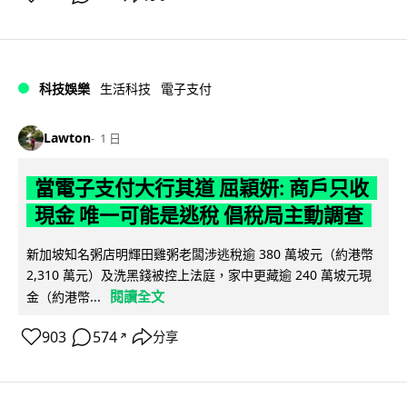
科技娛樂
生活科技
電子支付
Lawton
1 日
當電子支付大行其道 屈穎妍: 商戶只收
現金 唯一可能是逃稅 倡稅局主動調查
新加坡知名粥店明輝田雞粥老闆涉逃稅逾 380 萬坡元（約港幣
2,310 萬元）及洗黑錢被控上法庭，家中更藏逾 240 萬坡元現
閱讀全文
金（約港幣...
903
574
分享
↗