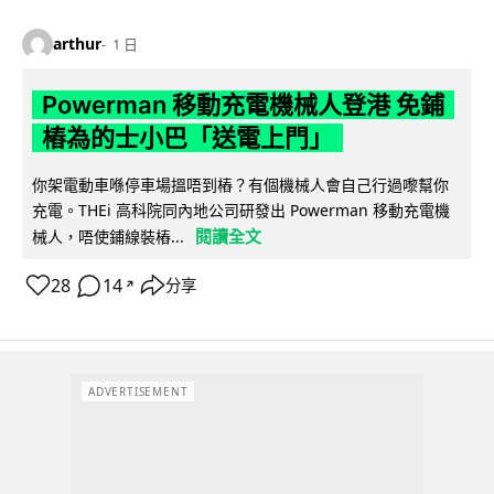
arthur
1 日
Powerman 移動充電機械人登港 免鋪
樁為的士小巴「送電上門」
你架電動車喺停車場搵唔到樁？有個機械人會自己行過嚟幫你
充電。THEi 高科院同內地公司研發出 Powerman 移動充電機
閱讀全文
械人，唔使鋪線裝樁...
28
14
分享
↗
ADVERTISEMENT