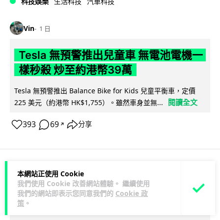
科技娛樂
生活科技
汽車科技
Vin
1 日
Tesla 無預警推出兒童車 無電池電機一
樣秒殺 炒至約港幣39萬
Tesla 無預警推出 Balance Bike for Kids 兒童平衡車，定價
閱讀全文
225 美元（約港幣 HK$1,755）。雖然車身並無...
393
69
分享
↗
本網站正使用 Cookie
iPhone app
應用軟件
應用軟件
我們使用 Cookie 改善網站體驗。 繼續使用
我們的網站即表示您同意我們的
Cookie 政
Vin
1 日
策
。