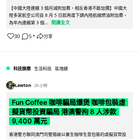
【中國大陸連續 3 個月減附加費，相反香港不斷加價】中國大
陸多家航空公司自 8 月 5 日起再度下調內陸航線燃油附加費，
閱讀全文
為年內連續第 3 個...
30
5
分享
↗
科技娛樂
生活科技
區塊鏈
Lawton
20 小時
Fun Coffee 咖啡騙局爆煲 咖啡包裝虛
擬貨幣投資騙局 港澳警拘 8 人涉款
9,400 萬元
香港警方聯同澳門司警搗破以養生咖啡生意包裝的虛擬貨幣投