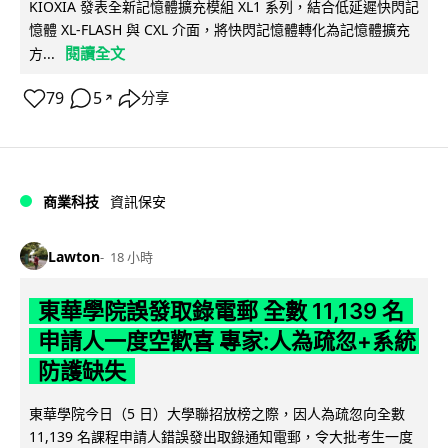
KIOXIA 發表全新記憶體擴充模組 XL1 系列，結合低延遲快閃記
憶體 XL-FLASH 與 CXL 介面，將快閃記憶體轉化為記憶體擴充
閱讀全文
方...
79
5
分享
↗
商業科技
資訊保安
Lawton
18 小時
東華學院誤發取錄電郵 全數 11,139 名
申請人一度空歡喜 專家:人為疏忽+系統
防護缺失
東華學院今日（5 日）大學聯招放榜之際，因人為疏忽向全數
11,139 名課程申請人錯誤發出取錄通知電郵，令大批考生一度