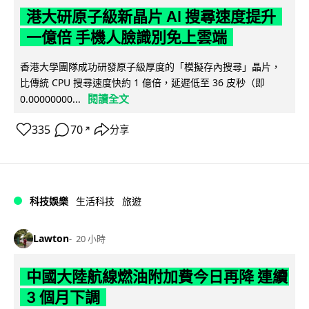
港大研原子級新晶片 AI 搜尋速度提升
一億倍 手機人臉識別免上雲端
香港大學團隊成功研發原子級厚度的「模擬存內搜尋」晶片，
比傳統 CPU 搜尋速度快約 1 億倍，延遲低至 36 皮秒（即
閱讀全文
0.00000000...
335
70
分享
↗
科技娛樂
生活科技
旅遊
Lawton
20 小時
中國大陸航線燃油附加費今日再降 連續
3 個月下調