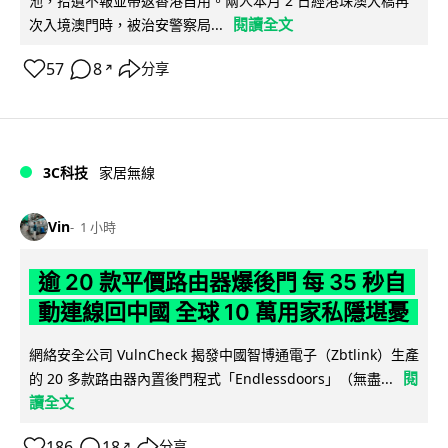
池，拾遺不報並帶返香港自用。兩人本月 2 日經港珠澳大橋再
閱讀全文
次入境澳門時，被治安警察局...
57
8
分享
↗
3C科技
家居無線
Vin
1 小時
逾 20 款平價路由器爆後門 每 35 秒自
動連線回中國 全球 10 萬用家私隱堪憂
網絡安全公司 VulnCheck 揭發中國智博通電子（Zbtlink）生產
閱
的 20 多款路由器內置後門程式「Endlessdoors」（無盡...
讀全文
186
18
分享
↗