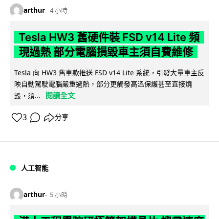
arthur
4 小時
Tesla HW3 舊硬件裝 FSD v14 Lite 頻
現過熱 部分電腦損毀車主須自費維修
Tesla 向 HW3 舊車款推送 FSD v14 Lite 系統，引發大量車主反
映自動駕駛電腦嚴重過熱，部分更觸發高溫保護甚至直接燒
閱讀全文
毀，須...
3
分享
人工智能
arthur
5 小時