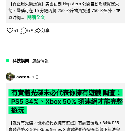
【真正用火箭送貨】美國初創 Hop Aero 公開自動駕駛貨運火
箭，聲稱可在 15 分鐘內將 250 公斤物資投送 750 公里外，並
閱讀全文
以沖繩...
51
6
分享
↗
科技娛樂
遊戲情報
Lawton
1 日
有實體光碟未必代表你擁有遊戲 調查：
PS5 34%、Xbox 50% 須連網才能完整
遊玩
【就算有光碟，也未必代表擁有遊戲】有調查發現，34% PS5
實體遊戲及 50% Xbox Series X 實體遊戲在完全斷網下無法完