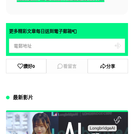
📮
更多精彩文章每日送到電子郵箱
讚好
0
看留言
分享
最新影片