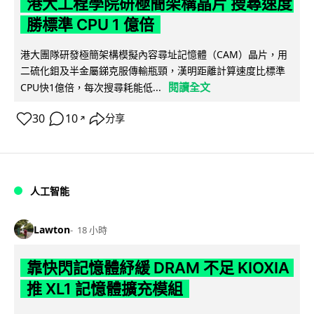
港大工程學院研極簡架構晶片 搜尋速度
勝標準 CPU 1 億倍
港大團隊研發極簡架構模擬內容尋址記憶體（CAM）晶片，用
二硫化鉬及半金屬銻克服傳輸瓶頸，漢明距離計算速度比標準
閱讀全文
CPU快1億倍，每次搜尋耗能低...
30
10
分享
↗
人工智能
Lawton
18 小時
靠快閃記憶體紓緩 DRAM 不足 KIOXIA
推 XL1 記憶體擴充模組