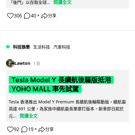
閱讀全文
「後門」以存取全球...
306
40
分享
↗
科技娛樂
生活科技
汽車科技
Lawton
1 日
Tesla Model Y 長續航後驅版抵港
YOHO MALL 率先試駕
Tesla 香港推出 Model Y Premium 長續航後輪驅動版，續航最
高達 691 公里，為家族中續航最長單摩打版本。新車即日起於
閱讀全文
元...
92
19
分享
↗