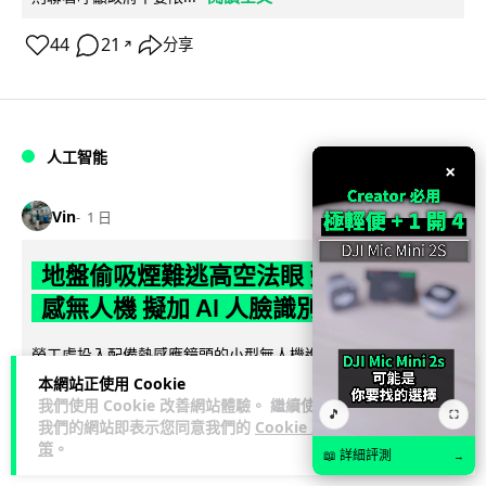
44
21
分享
↗
人工智能
×
Vin
1 日
地盤偷吸煙難逃高空法眼 勞工處出動熱
感無人機 擬加 AI 人臉識別精準執法
勞工處投入配備熱感應鏡頭的小型無人機進行高空巡邏以打擊
地盤違例吸煙，並正研究於未來一年內引入 AI 人臉識別與行為
本網站正使用 Cookie
閱讀全文
我們使用 Cookie 改善網站體驗。 繼續使用
分析功能，結合三大技術進一...
🎵
⛶
我們的網站即表示您同意我們的
Cookie 政
策
。
246
57
分享
↗
📖 詳細評測
→