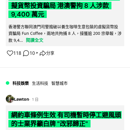
擬貨幣投資騙局 港澳警拘 8 人涉款
9,400 萬元
香港警方聯同澳門司警搗破以養生咖啡生意包裝的虛擬貨幣投
資騙局 Fun Coffee，兩地共拘捕 8 人，接獲逾 200 宗舉報，涉
閱讀全文
款 9,4...
118
10
分享
↗
科技娛樂
生活科技
智慧城市
Lawton
1 日
網約車條例生效 有司機暫時停工避風頭
的士業界籲白牌 "改邪歸正"