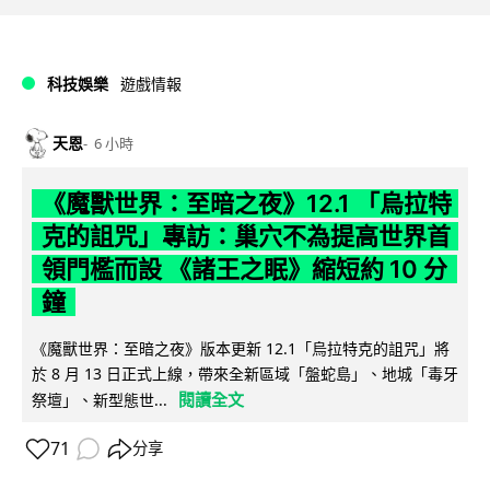
科技娛樂
遊戲情報
天恩
6 小時
《魔獸世界：至暗之夜》12.1 「烏拉特
克的詛咒」專訪：巢穴不為提高世界首
領門檻而設 《諸王之眠》縮短約 10 分
鐘
《魔獸世界：至暗之夜》版本更新 12.1「烏拉特克的詛咒」將
於 8 月 13 日正式上線，帶來全新區域「盤蛇島」、地城「毒牙
閱讀全文
祭壇」、新型態世...
71
分享