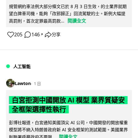
規管網約車法例大部分條文已於 8 月 3 日生效，的士業界就期
望白牌車司機，能夠「改邪歸正」回流駕駛的士。新例大幅提
閱讀全文
高罰則，首次定罪最高罰款...
205
146
分享
↗
人工智能
Lawton
1 日
白宮拒測中國開放 AI 模型 業界質疑安
全框架選擇性執行
彭博社報道，白宮通知美國頂尖 AI 公司，中國開發的開放權重
模型將不納入特朗普政府新 AI 安全框架的測試範圍。美國業界
閱讀全文
則聯署呼籲政府不要限...