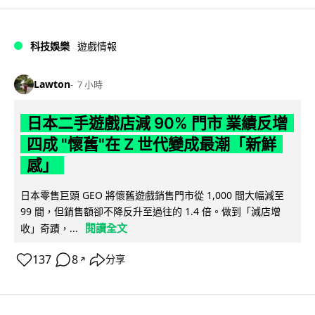
科技娛樂
遊戲情報
Lawton
7 小時
日本二手遊戲店減 90% 門市 業績反增
四成 "懷舊"在 Z 世代變成最潮「新鮮
感」
日本零售巨頭 GEO 將懷舊遊戲銷售門市從 1,000 間大幅減至
99 間，但銷售額卻不降反升至過往的 1.4 倍。做到「減店增
閱讀全文
收」奇蹟，...
137
8
分享
↗