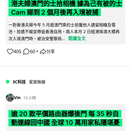
港夫婦澳門的士拾相機 據為己有被的士
Cam 睇到 2 個月後再入境被捕
一對香港夫婦今年 5 月遊澳門乘的士拾獲他人遺留相機及電
池，拾遺不報並帶返香港自用。兩人本月 2 日經港珠澳大橋再
閱讀全文
次入境澳門時，被治安警察局...
405
60
分享
↗
3C科技
家居無線
Vin
12 小時
逾 20 款平價路由器爆後門 每 35 秒自
動連線回中國 全球 10 萬用家私隱堪憂