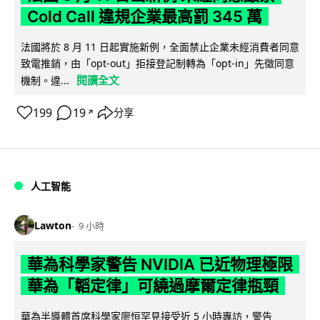
Cold Call 違規企業最高罰 345 萬
法國將於 8 月 11 日起實施新例，全面禁止企業未經消費者同意
致電推銷，由「opt-out」拒接登記制轉為「opt-in」先徵同意
閱讀全文
機制。違...
199
19
分享
↗
人工智能
Lawton
9 小時
華為科學家警告 NVIDIA 已近物理極限
華為「韜定律」可繞過摩爾定律瓶頸
華為半導體首席科學家廖恒罕見接受近 5 小時專訪，警告