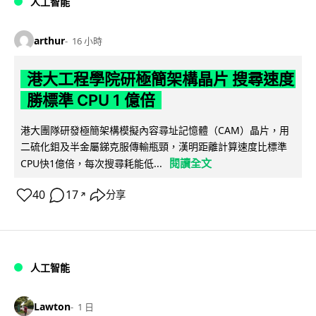
人工智能
arthur
16 小時
港大工程學院研極簡架構晶片 搜尋速度
勝標準 CPU 1 億倍
港大團隊研發極簡架構模擬內容尋址記憶體（CAM）晶片，用
二硫化鉬及半金屬銻克服傳輸瓶頸，漢明距離計算速度比標準
閱讀全文
CPU快1億倍，每次搜尋耗能低...
40
17
分享
↗
人工智能
Lawton
1 日