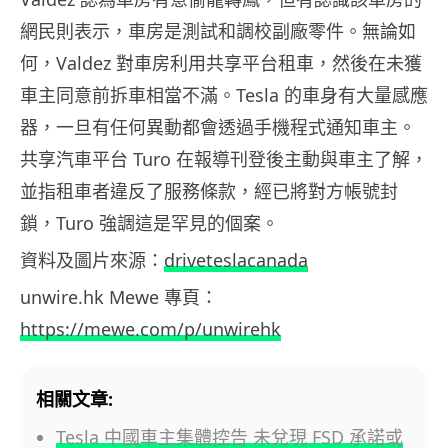
網民則表示，車房是測試和調校副廠零件。無論如
何，Valdez 對車房利用共享平台租車，然後在未獲
車主同意前拆車相當不滿。Tesla 的車身有大量感應
器，一旦有任何異動都會透過手機程式通知車主。
共享汽車平台 Turo 在報導刊登後主動與車主了解，
並指租車者違反了服務條款，經已將對方帳號封
鎖，Turo 強調這是罕見的個案。
資料及圖片來源：
driveteslacanada
unwire.hk Mewe 專頁：
https://mewe.com/p/unwirehk
相關文章:
Tesla 中國車主集體控告 未兌現 FSD 承諾或