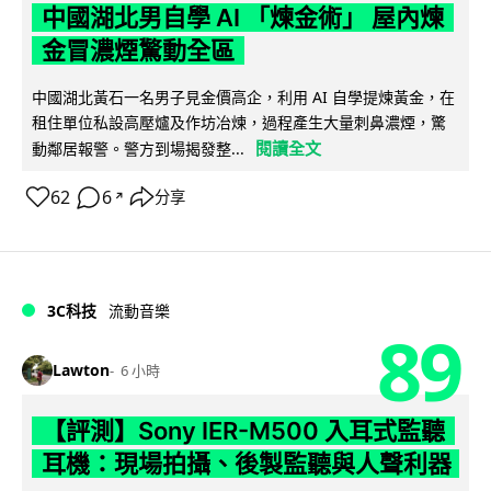
中國湖北男自學 AI 「煉金術」 屋內煉
金冒濃煙驚動全區
中國湖北黃石一名男子見金價高企，利用 AI 自學提煉黃金，在
租住單位私設高壓爐及作坊冶煉，過程產生大量刺鼻濃煙，驚
閱讀全文
動鄰居報警。警方到場揭發整...
62
6
分享
↗
3C科技
流動音樂
89
Lawton
6 小時
【評測】Sony IER-M500 入耳式監聽
耳機：現場拍攝、後製監聽與人聲利器