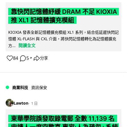
靠快閃記憶體紓緩 DRAM 不足 KIOXIA
推 XL1 記憶體擴充模組
KIOXIA 發表全新記憶體擴充模組 XL1 系列，結合低延遲快閃記
憶體 XL-FLASH 與 CXL 介面，將快閃記憶體轉化為記憶體擴充
閱讀全文
方...
84
5
分享
↗
商業科技
資訊保安
Lawton
1 日
東華學院誤發取錄電郵 全數 11,139 名