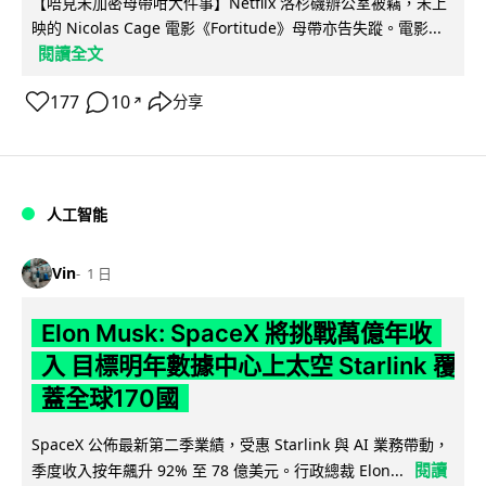
【唔見未加密母帶咁大件事】Netflix 洛杉磯辦公室被竊，未上
映的 Nicolas Cage 電影《Fortitude》母帶亦告失蹤。電影...
閱讀全文
177
10
分享
↗
人工智能
Vin
1 日
Elon Musk: SpaceX 將挑戰萬億年收
入 目標明年數據中心上太空 Starlink 覆
蓋全球170國
SpaceX 公佈最新第二季業績，受惠 Starlink 與 AI 業務帶動，
閱讀
季度收入按年飆升 92% 至 78 億美元。行政總裁 Elon...