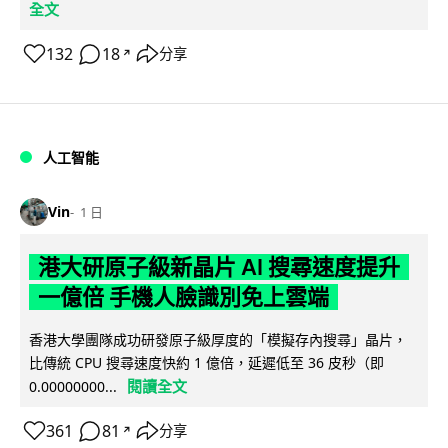
全文
132
18
分享
↗
人工智能
Vin
1 日
港大研原子級新晶片 AI 搜尋速度提升
一億倍 手機人臉識別免上雲端
香港大學團隊成功研發原子級厚度的「模擬存內搜尋」晶片，
比傳統 CPU 搜尋速度快約 1 億倍，延遲低至 36 皮秒（即
閱讀全文
0.00000000...
361
81
分享
↗