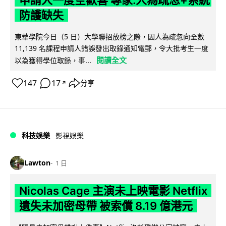
申請人一度空歡喜 專家:人為疏忽+系統
防護缺失
東華學院今日（5 日）大學聯招放榜之際，因人為疏忽向全數
11,139 名課程申請人錯誤發出取錄通知電郵，令大批考生一度
閱讀全文
以為獲得學位取錄，事...
147
17
分享
↗
科技娛樂
影視娛樂
Lawton
1 日
Nicolas Cage 主演未上映電影 Netflix
遺失未加密母帶 被索償 8.19 億港元