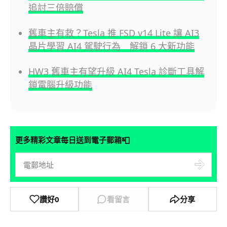
追討三倍賠償
舊車主有救？Tesla 推 FSD v14 Lite 讓 AI3
晶片學習 AI4 駕駛行為 解鎖 6 大新功能
HW3 舊車主有望升級 AI4 Tesla 診斷工具解
鎖電腦升級功能
📮
更多精彩文章每日送到電子郵箱
讚好
0
看留言
分享