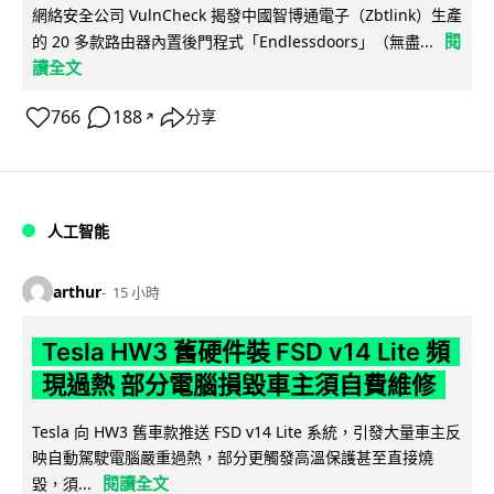
網絡安全公司 VulnCheck 揭發中國智博通電子（Zbtlink）生產
閱
的 20 多款路由器內置後門程式「Endlessdoors」（無盡...
讀全文
766
188
分享
↗
人工智能
arthur
15 小時
Tesla HW3 舊硬件裝 FSD v14 Lite 頻
現過熱 部分電腦損毀車主須自費維修
Tesla 向 HW3 舊車款推送 FSD v14 Lite 系統，引發大量車主反
映自動駕駛電腦嚴重過熱，部分更觸發高溫保護甚至直接燒
閱讀全文
毀，須...