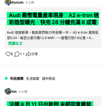
duncan
8 小時
Audi 最慳電量產車現身 A2 e-tron 迷
彩造型曝光 快充 26 分鐘充滿 8 成電
Audi 呢部新車，能耗竟然係25年前嘅一半。 A2 e-tron 風阻低
至0.24，每百公里只需12.8 kWh，一度電行到7.8公里。6...
閱讀全文
6
1
分享
↗
科技娛樂
生活娛樂
城中熱話
Vin
9 小時
法國 8 月 11 日出新例 未經同意嚴禁