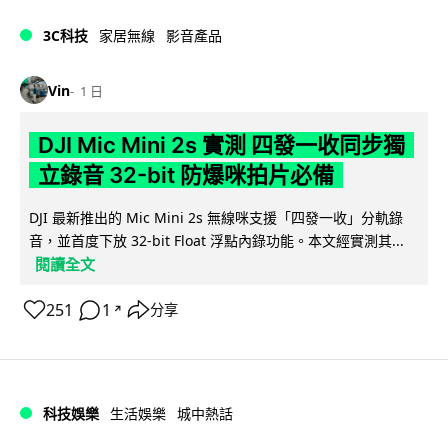
3C科技
家居無線
影音產品
Vin
1 日
DJI Mic Mini 2s 實測 四發一收同步獨
立錄音 32-bit 防爆咪拍片必備
DJI 最新推出的 Mic Mini 2s 無線咪支援「四發一收」分軌錄
音，並首度下放 32-bit Float 浮點內錄功能。本文經實測其...
閱讀全文
251
1
分享
↗
科技娛樂
生活娛樂
城中熱話