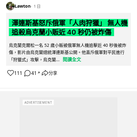
Lawton
1 日
澤連斯基怒斥俄軍「人肉狩獵」 無人機
追殺烏克蘭小販近 40 秒仍被炸傷
烏克蘭克爾松一名 52 歲小販被俄軍無人機追擊近 40 秒後被炸
傷，影片由烏克蘭總統澤連斯基公開。他直斥俄軍對平民進行
閱讀全文
「狩獵式」攻擊，烏克蘭...
111
41
分享
↗
ADVERTISEMENT