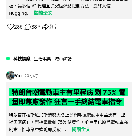
板，讓多個 AI 代理互通突破網絡限制方法，最終入侵
閱讀全文
Hugging...
286
38
分享
↗
科技娛樂
生活娛樂
城中熱話
Vin
20 小時
特朗普嘲電動車主有里程病 剩 75% 電
量即焦慮發作 狂言一手終結電車指令
特朗普在拉斯維加斯造勢大會上公開嘲諷電動車車主患有「里
程焦慮病」，聲稱電量剩 75% 便發作，並重申已廢除電動車強
閱讀全文
制令。惟專業車媒隨即反駁，...