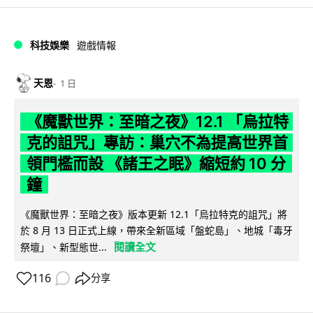
科技娛樂
遊戲情報
天恩
1 日
《魔獸世界：至暗之夜》12.1 「烏拉特
克的詛咒」專訪：巢穴不為提高世界首
領門檻而設 《諸王之眠》縮短約 10 分
鐘
《魔獸世界：至暗之夜》版本更新 12.1「烏拉特克的詛咒」將
於 8 月 13 日正式上線，帶來全新區域「盤蛇島」、地城「毒牙
閱讀全文
祭壇」、新型態世...
116
分享