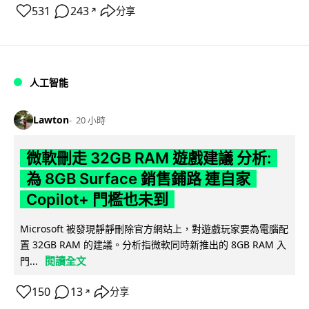
531
243
分享
↗
人工智能
Lawton
20 小時
微軟刪走 32GB RAM 遊戲建議 分析:
為 8GB Surface 銷售鋪路 連自家
Copilot+ 門檻也未到
Microsoft 被發現靜靜刪除官方網站上，對遊戲玩家要為電腦配
置 32GB RAM 的建議。分析指微軟同時新推出的 8GB RAM 入
閱讀全文
門...
150
13
分享
↗