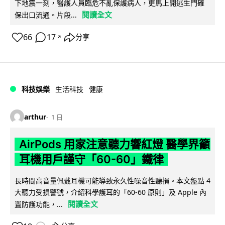
下地震一刻，醫護人員臨危不亂保護病人，更馬上開逃生門確
閱讀全文
保出口流通。片段...
66
17
分享
↗
科技娛樂
生活科技
健康
arthur
1 日
AirPods 用家注意聽力響紅燈 醫學界籲
耳機用戶謹守「60-60」鐵律
長時間高音量佩戴耳機可能導致永久性噪音性聽損。本文盤點 4
大聽力受損警號，介紹科學護耳的「60-60 原則」及 Apple 內
閱讀全文
置防護功能，...