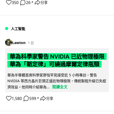
350
26
分享
↗
人工智能
Lawton
1 日
華為科學家警告 NVIDIA 已近物理極限
華為「韜定律」可繞過摩爾定律瓶頸
華為半導體首席科學家廖恒罕見接受近 5 小時專訪，警告
NVIDIA 等西方晶片巨頭正逼近物理極限，傳統製程升級已失經
閱讀全文
濟效益。他同時介紹華為...
1,580
599
分享
↗