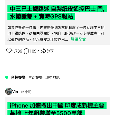
中三巴士鐵路迷 自製紙皮遙控巴士 門,
水撥識郁 + 實時GPS報站
如果你熱愛一件事，你會熱愛到怎樣的程度？一位就讀中三的
巴士鐵路迷，選擇由零開始，把自己的興趣一步步變成真正可
閱讀全文
以運作的作品。他以紙皮親手製作出...
1,736
109
分享
↗
科技娛樂
生活娛樂
城中熱話
Vin
16 小時
iPhone 加速撤出中國 印度成新機主要
基地 上年組裝增至5500萬部