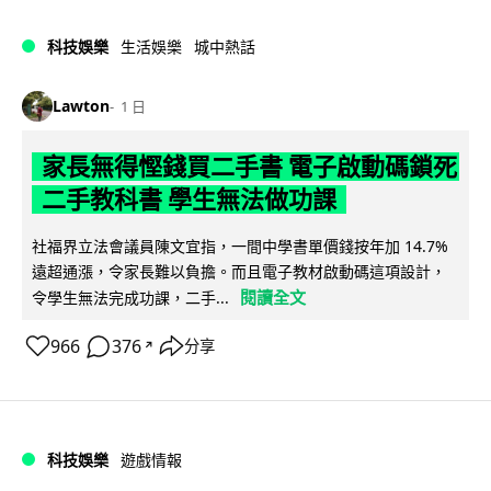
科技娛樂
生活娛樂
城中熱話
Lawton
1 日
家長無得慳錢買二手書 電子啟動碼鎖死
二手教科書 學生無法做功課
社福界立法會議員陳文宜指，一間中學書單價錢按年加 14.7%
遠超通漲，令家長難以負擔。而且電子教材啟動碼這項設計，
閱讀全文
令學生無法完成功課，二手...
966
376
分享
↗
科技娛樂
遊戲情報