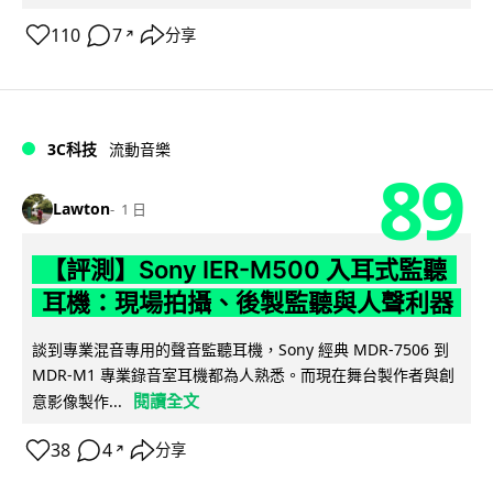
110
7
分享
↗
3C科技
流動音樂
89
Lawton
1 日
【評測】Sony IER-M500 入耳式監聽
耳機：現場拍攝、後製監聽與人聲利器
談到專業混音專用的聲音監聽耳機，Sony 經典 MDR-7506 到
MDR-M1 專業錄音室耳機都為人熟悉。而現在舞台製作者與創
閱讀全文
意影像製作...
38
4
分享
↗