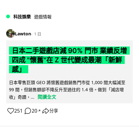
科技娛樂
遊戲情報
Lawton
1 日
日本二手遊戲店減 90% 門市 業績反增
四成 "懷舊"在 Z 世代變成最潮「新鮮
感」
日本零售巨頭 GEO 將懷舊遊戲銷售門市從 1,000 間大幅減至
99 間，但銷售額卻不降反升至過往的 1.4 倍。做到「減店增
閱讀全文
收」奇蹟，...
251
20
分享
↗