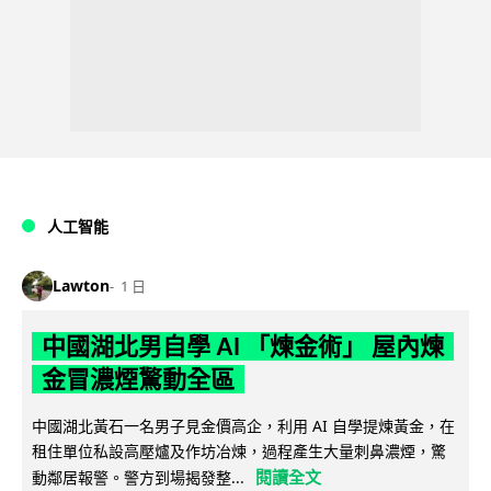
人工智能
Lawton
1 日
中國湖北男自學 AI 「煉金術」 屋內煉
金冒濃煙驚動全區
中國湖北黃石一名男子見金價高企，利用 AI 自學提煉黃金，在
租住單位私設高壓爐及作坊冶煉，過程產生大量刺鼻濃煙，驚
閱讀全文
動鄰居報警。警方到場揭發整...