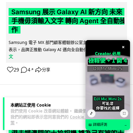
Samsung 展示 Galaxy AI 新方向 未來
手機毋須輸入文字 轉向 Agent 全自動操
作
Samsung 電子 MX 部門顧客體驗辦公室主管兼副總裁 Jay Kim
×
閱讀全
表示，品牌正推動 Galaxy AI 邁向全自動化 Agent...
文
29
4
分享
↗
科技娛樂
生活娛樂
城中熱話
本網站正使用 Cookie
我們使用 Cookie 改善網站體驗。 繼續使用
🎵
⛶
Lawton
我們的網站即表示您同意我們的
Cookie 政
1 日
策
。
📖 詳細評測
→
港夫婦澳門的士拾相機 據為己有被的士