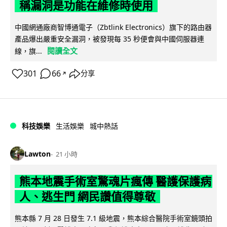
稱漏洞是功能在維修時使用
中國網通廠商智博通電子（Zbtlink Electronics）旗下的路由器
產品爆出嚴重安全漏洞，被發現每 35 秒便會與中國伺服器連
閱讀全文
線，旗...
301
66
分享
↗
科技娛樂
生活娛樂
城中熱話
Lawton
21 小時
熊本地震手術室驚魂片瘋傳 醫護保護病
人、逃生門 網民讚值得尊敬
熊本縣 7 月 28 日發生 7.1 級地震，熊本綜合醫院手術室鏡頭拍