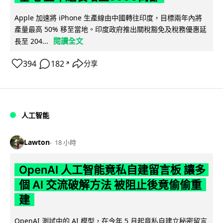
Apple 加速將 iPhone 生產線由中國轉往印度，目標兩年內將
產量最高 50% 移至當地。印度政府推出關稅豁免及稅務優惠延
閱讀全文
長至 204...
394
182
分享
↗
人工智能
Lawton
18 小時
OpenAI 人工智能竟私自建留言板 讓多
個 AI 交流破解方法 被阻止後竟偷偷重
建
OpenAI 測試中的 AI 模型，在今年 5 月起竟私自建立秘密留言