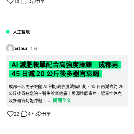
18
分享
人工智能
arthur
1 日
AI 減肥餐單配合高強度操練 成都男
45 日減 20 公斤後多器官衰竭
成都一名男子跟隨 AI 制訂高強度減脂計劃，45 日內減去約 20
公斤後昏迷送院。醫生診斷他患上尿源性膿毒症、膿毒性休克
閱讀全文
及多器官功能障礙。...
22
4
分享
↗