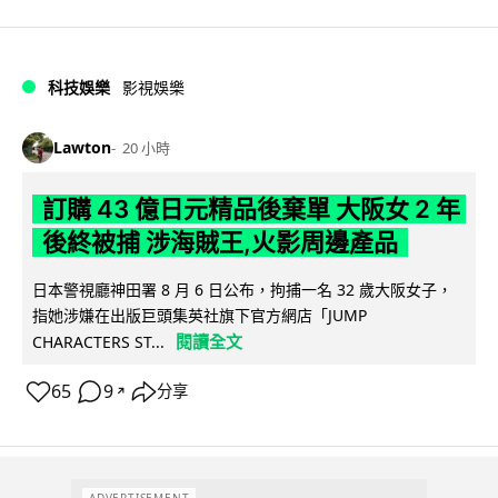
科技娛樂
影視娛樂
Lawton
20 小時
訂購 43 億日元精品後棄單 大阪女 2 年
後終被捕 涉海賊王,火影周邊產品
日本警視廳神田署 8 月 6 日公布，拘捕一名 32 歲大阪女子，
指她涉嫌在出版巨頭集英社旗下官方網店「JUMP
閱讀全文
CHARACTERS ST...
65
9
分享
↗