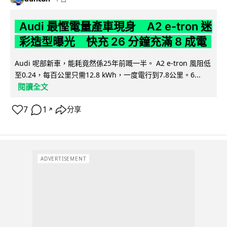
Audi 最慳電量產車現身 A2 e-tron 迷
彩造型曝光 快充 26 分鐘充滿 8 成電
Audi 呢部新車，能耗竟然係25年前嘅一半。 A2 e-tron 風阻低
至0.24，每百公里只需12.8 kWh，一度電行到7.8公里。6...
閱讀全文
7
1
分享
↗
ADVERTISEMENT