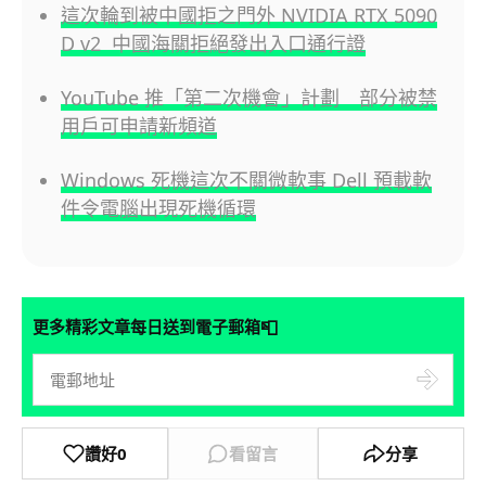
這次輪到被中國拒之門外 NVIDIA RTX 5090
D v2 中國海關拒絕發出入口通行證
YouTube 推「第二次機會」計劃 部分被禁
用戶可申請新頻道
Windows 死機這次不關微軟事 Dell 預載軟
件令電腦出現死機循環
📮
更多精彩文章每日送到電子郵箱
讚好
0
看留言
分享