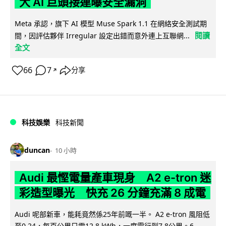
大 AI 巨頭接連曝安全漏洞
Meta 承認，旗下 AI 模型 Muse Spark 1.1 在網絡安全測試期
閱讀
間，因評估夥伴 Irregular 設定出錯而意外連上互聯網...
全文
66
7
分享
↗
科技娛樂
科技新聞
duncan
10 小時
Audi 最慳電量產車現身 A2 e-tron 迷
彩造型曝光 快充 26 分鐘充滿 8 成電
Audi 呢部新車，能耗竟然係25年前嘅一半。 A2 e-tron 風阻低
至0.24，每百公里只需12.8 kWh，一度電行到7.8公里。6...