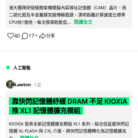
港大團隊研發極簡架構模擬內容尋址記憶體（CAM）晶片，用
二硫化鉬及半金屬銻克服傳輸瓶頸，漢明距離計算速度比標準
閱讀全文
CPU快1億倍，每次搜尋耗能低...
40
17
分享
↗
人工智能
Lawton
1 日
靠快閃記憶體紓緩 DRAM 不足 KIOXIA
推 XL1 記憶體擴充模組
KIOXIA 發表全新記憶體擴充模組 XL1 系列，結合低延遲快閃記
憶體 XL-FLASH 與 CXL 介面，將快閃記憶體轉化為記憶體擴充