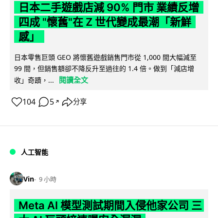
日本二手遊戲店減 90% 門市 業績反增
四成 "懷舊"在 Z 世代變成最潮「新鮮
感」
日本零售巨頭 GEO 將懷舊遊戲銷售門市從 1,000 間大幅減至
99 間，但銷售額卻不降反升至過往的 1.4 倍。做到「減店增
閱讀全文
收」奇蹟，...
104
5
分享
↗
人工智能
Vin
9 小時
Meta AI 模型測試期間入侵他家公司 三