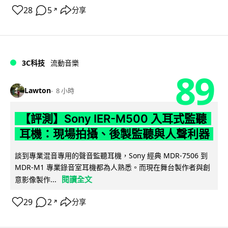
28
5
分享
↗
3C科技
流動音樂
89
Lawton
8 小時
【評測】Sony IER-M500 入耳式監聽
耳機：現場拍攝、後製監聽與人聲利器
談到專業混音專用的聲音監聽耳機，Sony 經典 MDR-7506 到
MDR-M1 專業錄音室耳機都為人熟悉。而現在舞台製作者與創
閱讀全文
意影像製作...
29
2
分享
↗