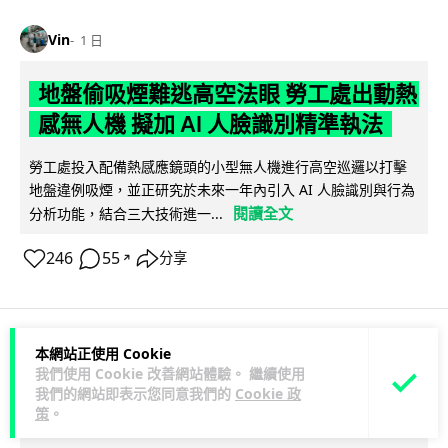
Vin
1 日
地盤偷吸煙難逃高空法眼 勞工處出動熱
感無人機 擬加 AI 人臉識別精準執法
勞工處投入配備熱感應鏡頭的小型無人機進行高空巡邏以打擊
地盤違例吸煙，並正研究於未來一年內引入 AI 人臉識別與行為
閱讀全文
分析功能，結合三大技術進一...
246
55
分享
↗
本網站正使用 Cookie
人工智能
我們使用 Cookie 改善網站體驗。 繼續使用
我們的網站即表示您同意我們的
Cookie 政
策
。
Lawton
1 日