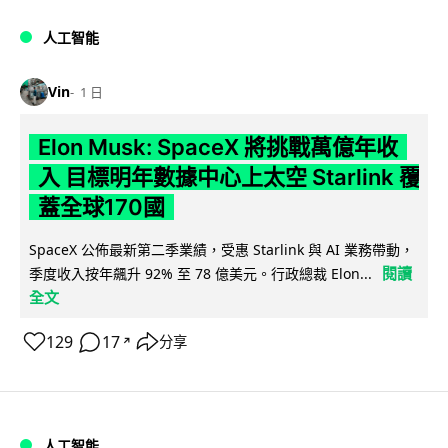
人工智能
Vin
1 日
Elon Musk: SpaceX 將挑戰萬億年收
入 目標明年數據中心上太空 Starlink 覆
蓋全球170國
SpaceX 公佈最新第二季業績，受惠 Starlink 與 AI 業務帶動，
閱讀
季度收入按年飆升 92% 至 78 億美元。行政總裁 Elon...
全文
129
17
分享
↗
人工智能