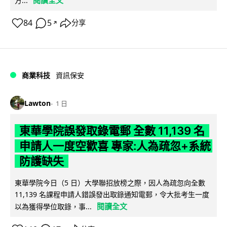
閱讀全文
方...
84
5
分享
↗
商業科技
資訊保安
Lawton
1 日
東華學院誤發取錄電郵 全數 11,139 名
申請人一度空歡喜 專家:人為疏忽+系統
防護缺失
東華學院今日（5 日）大學聯招放榜之際，因人為疏忽向全數
11,139 名課程申請人錯誤發出取錄通知電郵，令大批考生一度
閱讀全文
以為獲得學位取錄，事...