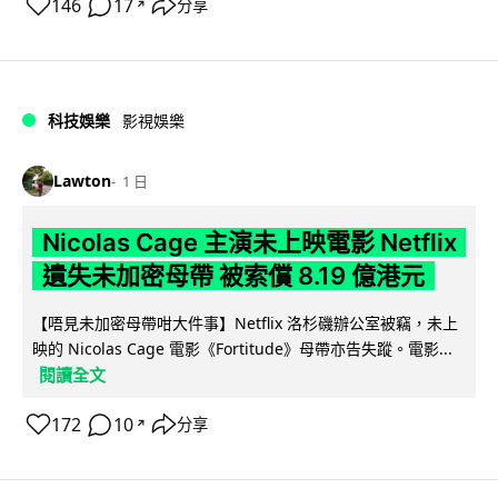
146
17
分享
↗
科技娛樂
影視娛樂
Lawton
1 日
Nicolas Cage 主演未上映電影 Netflix
遺失未加密母帶 被索償 8.19 億港元
【唔見未加密母帶咁大件事】Netflix 洛杉磯辦公室被竊，未上
映的 Nicolas Cage 電影《Fortitude》母帶亦告失蹤。電影...
閱讀全文
172
10
分享
↗