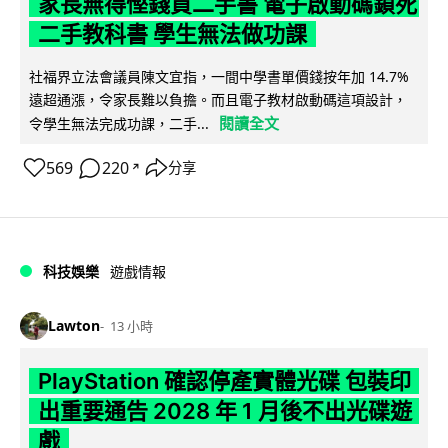
家長無得慳錢買二手書 電子啟動碼鎖死
二手教科書 學生無法做功課
社福界立法會議員陳文宜指，一間中學書單價錢按年加 14.7%
遠超通漲，令家長難以負擔。而且電子教材啟動碼這項設計，
閱讀全文
令學生無法完成功課，二手...
569
220
分享
↗
科技娛樂
遊戲情報
Lawton
13 小時
PlayStation 確認停產實體光碟 包裝印
出重要通告 2028 年 1 月後不出光碟遊
戲