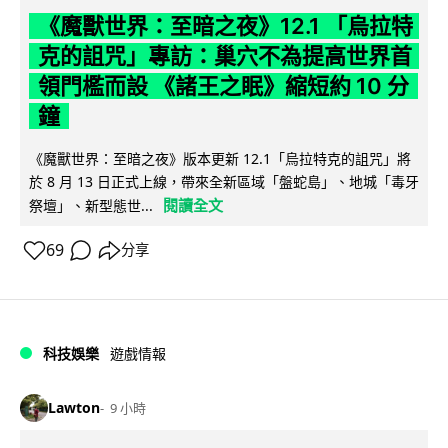
《魔獸世界：至暗之夜》12.1 「烏拉特
克的詛咒」專訪：巢穴不為提高世界首
領門檻而設 《諸王之眠》縮短約 10 分
鐘
《魔獸世界：至暗之夜》版本更新 12.1「烏拉特克的詛咒」將
於 8 月 13 日正式上線，帶來全新區域「盤蛇島」、地城「毒牙
閱讀全文
祭壇」、新型態世...
69
分享
科技娛樂
遊戲情報
Lawton
9 小時