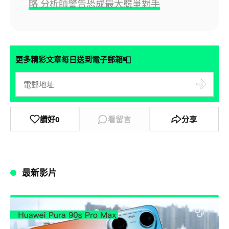
略 分析師警告恐成最大競爭對手
📮
更多精彩文章每日送到電子郵箱
讚好
0
看留言
分享
最新影片