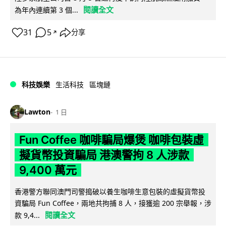
閱讀全文
為年內連續第 3 個...
31
5
分享
↗
科技娛樂
生活科技
區塊鏈
Lawton
1 日
Fun Coffee 咖啡騙局爆煲 咖啡包裝虛
擬貨幣投資騙局 港澳警拘 8 人涉款
9,400 萬元
香港警方聯同澳門司警搗破以養生咖啡生意包裝的虛擬貨幣投
資騙局 Fun Coffee，兩地共拘捕 8 人，接獲逾 200 宗舉報，涉
閱讀全文
款 9,4...