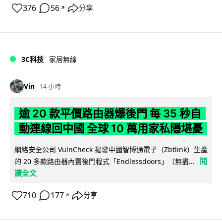
376
56
分享
↗
3C科技
家居無線
Vin
14 小時
逾 20 款平價路由器爆後門 每 35 秒自
動連線回中國 全球 10 萬用家私隱堪憂
網絡安全公司 VulnCheck 揭發中國智博通電子（Zbtlink）生產
閱
的 20 多款路由器內置後門程式「Endlessdoors」（無盡...
讀全文
710
177
分享
↗