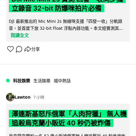
立錄音 32-bit 防爆咪拍片必備
DJI 最新推出的 Mic Mini 2s 無線咪支援「四發一收」分軌錄
音，並首度下放 32-bit Float 浮點內錄功能。本文經實測其...
閱讀全文
分享
科技娛樂
生活娛樂
城中熱話
Lawton
7 小時
澤連斯基怒斥俄軍「人肉狩獵」 無人機
追殺烏克蘭小販近 40 秒仍被炸傷
烏克蘭克爾松一名 52 歲小販被俄軍無人機追擊近 40 秒後被炸