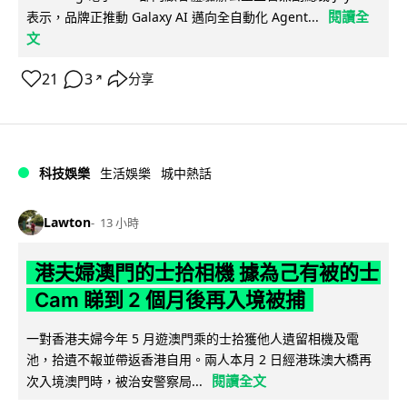
閱讀全
表示，品牌正推動 Galaxy AI 邁向全自動化 Agent...
文
21
3
分享
↗
科技娛樂
生活娛樂
城中熱話
Lawton
13 小時
港夫婦澳門的士拾相機 據為己有被的士
Cam 睇到 2 個月後再入境被捕
一對香港夫婦今年 5 月遊澳門乘的士拾獲他人遺留相機及電
池，拾遺不報並帶返香港自用。兩人本月 2 日經港珠澳大橋再
閱讀全文
次入境澳門時，被治安警察局...