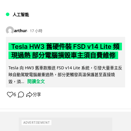
人工智能
arthur
17 小時
Tesla HW3 舊硬件裝 FSD v14 Lite 頻
現過熱 部分電腦損毀車主須自費維修
Tesla 向 HW3 舊車款推送 FSD v14 Lite 系統，引發大量車主反
映自動駕駛電腦嚴重過熱，部分更觸發高溫保護甚至直接燒
閱讀全文
毀，須...
6
分享
ADVERTISEMENT