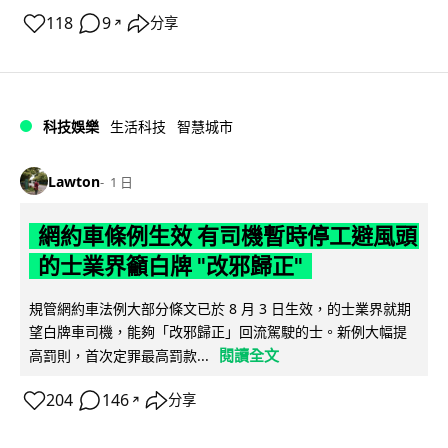
118
9
分享
↗
科技娛樂
生活科技
智慧城市
Lawton
1 日
網約車條例生效 有司機暫時停工避風頭
的士業界籲白牌 "改邪歸正"
規管網約車法例大部分條文已於 8 月 3 日生效，的士業界就期
望白牌車司機，能夠「改邪歸正」回流駕駛的士。新例大幅提
閱讀全文
高罰則，首次定罪最高罰款...
204
146
分享
↗