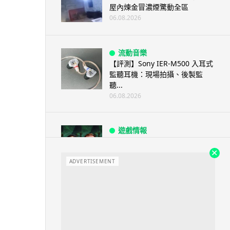
屋內煉金冒濃煙驚動全區
06.08.2026
流動音樂
【評測】Sony IER-M500 入耳式
監聽耳機：現場拍攝、後製監
聽...
06.08.2026
遊戲情報
《魔獸世界：至暗之夜》12.1
「烏拉特克的詛咒」專訪：巢穴
不為提高世...
ADVERTISEMENT
06.08.2026
遊戲情報
日本二手遊戲店減 90% 門市 業
績反增四成 “懷...