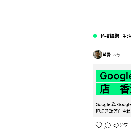
科技娛樂
生
藍骨
8 分
Goo
店 香
Google 為 Go
現場活動等自主執
分享