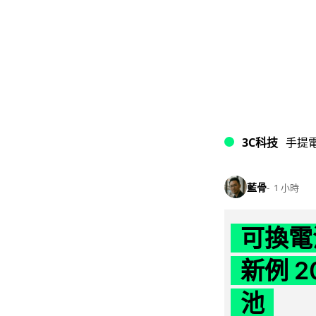
3C科技
手提
藍骨
1 小時
可換電
新例 
池