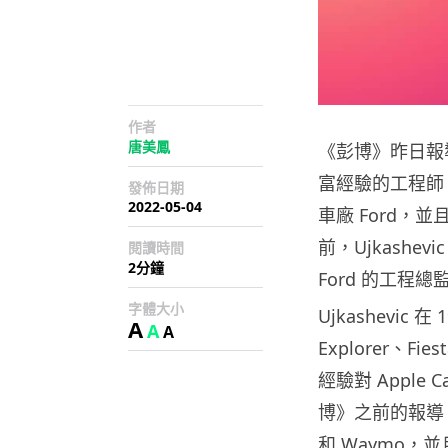
作者
唐美鳳
《彭博》昨日報
富經驗的工程師 D
發佈日期
2022-05-04
車廠 Ford，
前，Ujkashe
閱讀時間
2分鐘
Ford 的工程總
字體大小
Ujkashevic 
A
A
A
Explorer、
經驗對 Appl
博》之前的報導，Ap
和 Waymo