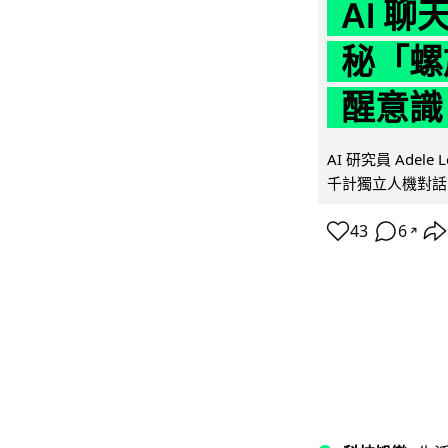
AI 
秘「螺
醒意識
AI 研究員 Adel
千計獨立人機對話
43
6
↗