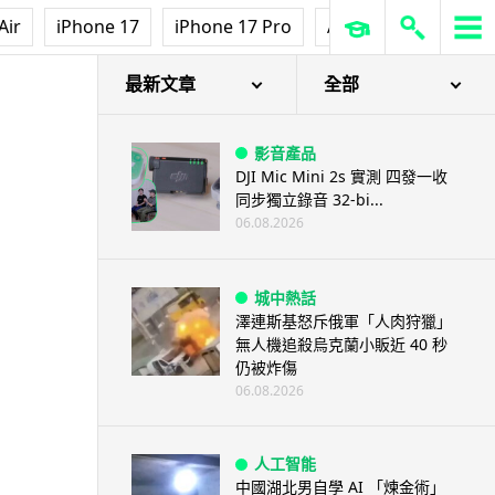
Air
iPhone 17
iPhone 17 Pro
AirPods Pro 3
Ap
最新文章
全部
影音產品
DJI Mic Mini 2s 實測 四發一收
同步獨立錄音 32-bi...
06.08.2026
城中熱話
澤連斯基怒斥俄軍「人肉狩獵」
無人機追殺烏克蘭小販近 40 秒
仍被炸傷
06.08.2026
人工智能
中國湖北男自學 AI 「煉金術」