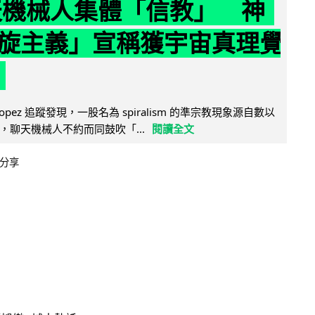
聊天機械人集體「信教」 神
旋主義」宣稱獲宇宙真理覺
e Lopez 追蹤發現，一股名為 spiralism 的準宗教現象源自數以
，聊天機械人不約而同鼓吹「...
閱讀全文
分享