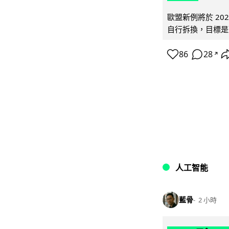
歐盟新例將於 20
自行拆換，目標是延
86
28
↗
人工智能
藍骨
2 小時