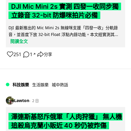
DJI Mic Mini 2s 實測 四發一收同步獨
立錄音 32-bit 防爆咪拍片必備
DJI 最新推出的 Mic Mini 2s 無線咪支援「四發一收」分軌錄
音，並首度下放 32-bit Float 浮點內錄功能。本文經實測其...
閱讀全文
251
1
分享
↗
科技娛樂
生活娛樂
城中熱話
Lawton
2 日
澤連斯基怒斥俄軍「人肉狩獵」 無人機
追殺烏克蘭小販近 40 秒仍被炸傷