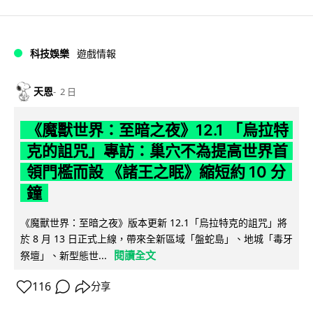
科技娛樂
遊戲情報
天恩
2 日
《魔獸世界：至暗之夜》12.1 「烏拉特
克的詛咒」專訪：巢穴不為提高世界首
領門檻而設 《諸王之眠》縮短約 10 分
鐘
《魔獸世界：至暗之夜》版本更新 12.1「烏拉特克的詛咒」將
於 8 月 13 日正式上線，帶來全新區域「盤蛇島」、地城「毒牙
閱讀全文
祭壇」、新型態世...
116
分享