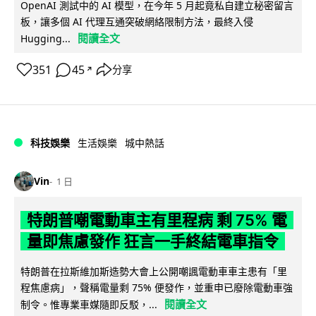
OpenAI 測試中的 AI 模型，在今年 5 月起竟私自建立秘密留言
板，讓多個 AI 代理互通突破網絡限制方法，最終入侵
閱讀全文
Hugging...
351
45
分享
↗
科技娛樂
生活娛樂
城中熱話
Vin
1 日
特朗普嘲電動車主有里程病 剩 75% 電
量即焦慮發作 狂言一手終結電車指令
特朗普在拉斯維加斯造勢大會上公開嘲諷電動車車主患有「里
程焦慮病」，聲稱電量剩 75% 便發作，並重申已廢除電動車強
閱讀全文
制令。惟專業車媒隨即反駁，...