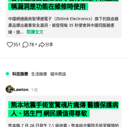
稱漏洞是功能在維修時使用
中國網通廠商智博通電子（Zbtlink Electronics）旗下的路由器
產品爆出嚴重安全漏洞，被發現每 35 秒便會與中國伺服器連
閱讀全文
線，旗...
351
78
分享
↗
科技娛樂
生活娛樂
城中熱話
Lawton
1 日
熊本地震手術室驚魂片瘋傳 醫護保護病
人、逃生門 網民讚值得尊敬
熊本縣 7 月 28 日發生 7.1 級地震，熊本綜合醫院手術室鏡頭拍