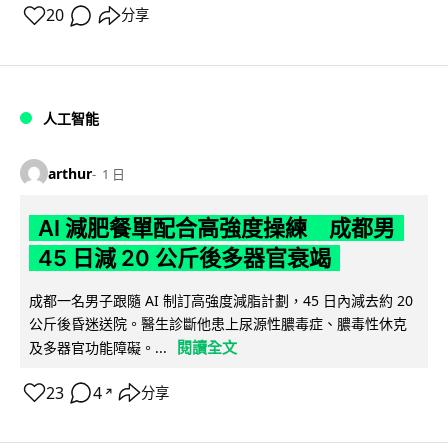
20
分享
人工智能
arthur
1 日
AI 減肥餐單配合高強度操練 成都男
45 日減 20 公斤後多器官衰竭
成都一名男子跟隨 AI 制訂高強度減脂計劃，45 日內減去約 20
公斤後昏迷送院。醫生診斷他患上尿源性膿毒症、膿毒性休克
閱讀全文
及多器官功能障礙。...
23
4
分享
↗