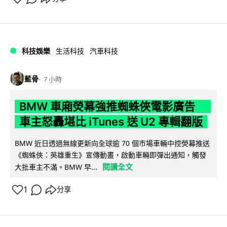
科技娛樂
生活科技
汽車科技
藍骨
7 小時
BMW 車廂熒幕強推蜘蛛俠電影廣告
車主怒轟堪比 iTunes 送 U2 專輯翻版
BMW 近日透過無線更新向全球逾 70 個市場車輛中控熒幕推送
《蜘蛛俠：英雄重生》宣傳動畫，啟動車輛即彈出通知，觸發
閱讀全文
大批車主不滿。BMW 早...
1
分享