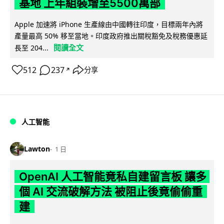
基地 上年組裝增至5500萬部
Apple 加速將 iPhone 生產線由中國轉往印度，目標兩年內將
產量最高 50% 移至當地。印度政府推出關稅豁免及稅務優惠延
閱讀全文
長至 204...
512
237
分享
↗
人工智能
Lawton
1 日
OpenAI 人工智能竟私自建留言板 讓多
個 AI 交流破解方法 被阻止後竟偷偷重
建