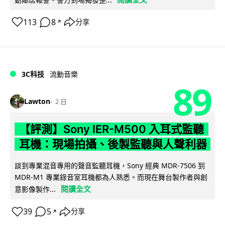
113
8
分享
↗
3C科技
流動音樂
89
Lawton
2 日
【評測】Sony IER-M500 入耳式監聽
耳機：現場拍攝、後製監聽與人聲利器
談到專業混音專用的聲音監聽耳機，Sony 經典 MDR-7506 到
MDR-M1 專業錄音室耳機都為人熟悉。而現在舞台製作者與創
閱讀全文
意影像製作...
39
5
分享
↗