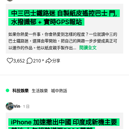
中三巴士鐵路迷 自製紙皮遙控巴士 門,
水撥識郁 + 實時GPS報站
如果你熱愛一件事，你會熱愛到怎樣的程度？一位就讀中三的
巴士鐵路迷，選擇由零開始，把自己的興趣一步步變成真正可
閱讀全文
以運作的作品。他以紙皮親手製作出...
3,652
210
分享
↗
科技娛樂
生活娛樂
城中熱話
Vin
1 日
iPhone 加速撤出中國 印度成新機主要