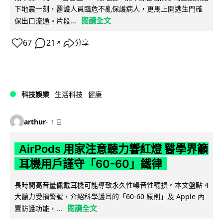
下地震一刻，醫護人員臨危不亂保護病人，更馬上開逃生門確
閱讀全文
保出口流通。片段...
67
21
分享
↗
科技娛樂
生活科技
健康
arthur
1 日
AirPods 用家注意聽力響紅燈 醫學界籲
耳機用戶謹守「60-60」鐵律
長時間高音量佩戴耳機可能導致永久性噪音性聽損。本文盤點 4
大聽力受損警號，介紹科學護耳的「60-60 原則」及 Apple 內
閱讀全文
置防護功能，...