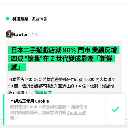
科技娛樂
遊戲情報
Lawton
2 日
日本二手遊戲店減 90% 門市 業績反增
四成 "懷舊"在 Z 世代變成最潮「新鮮
感」
日本零售巨頭 GEO 將懷舊遊戲銷售門市從 1,000 間大幅減至
99 間，但銷售額卻不降反升至過往的 1.4 倍。做到「減店增
閱讀全文
收」奇蹟，...
本網站正使用 Cookie
262
20
分享
↗
我們使用 Cookie 改善網站體驗。 繼續使用
我們的網站即表示您同意我們的
Cookie 政
策
。