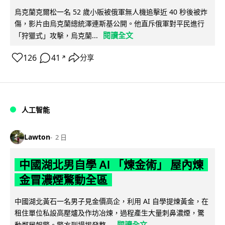
烏克蘭克爾松一名 52 歲小販被俄軍無人機追擊近 40 秒後被炸
傷，影片由烏克蘭總統澤連斯基公開。他直斥俄軍對平民進行
閱讀全文
「狩獵式」攻擊，烏克蘭...
126
41
分享
↗
人工智能
Lawton
2 日
中國湖北男自學 AI 「煉金術」 屋內煉
金冒濃煙驚動全區
中國湖北黃石一名男子見金價高企，利用 AI 自學提煉黃金，在
租住單位私設高壓爐及作坊冶煉，過程產生大量刺鼻濃煙，驚
閱讀全文
動鄰居報警。警方到場揭發整...