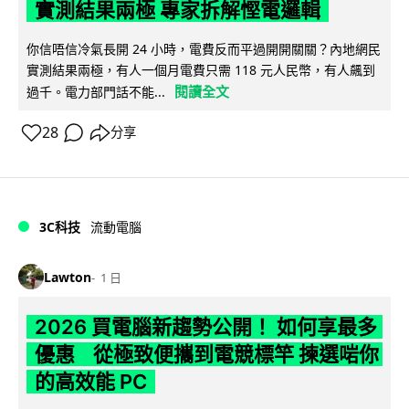
實測結果兩極 專家拆解慳電邏輯
你信唔信冷氣長開 24 小時，電費反而平過開開關關？內地網民
實測結果兩極，有人一個月電費只需 118 元人民幣，有人飆到
閱讀全文
過千。電力部門話不能...
28
分享
3C科技
流動電腦
Lawton
1 日
2026 買電腦新趨勢公開！ 如何享最多
優惠 從極致便攜到電競標竿 揀選啱你
的高效能 PC