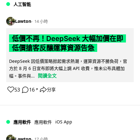
人工智能
Lawton
14 小時
低價不再！DeepSeek 大幅加價在即
低價搶客反釀運算資源告急
DeepSeek 因低價策略掀起需求熱潮，運算資源不勝負荷，官
方於 8 月 6 日宣布即將大幅上調 API 收費，惟未公布具體加
閱讀全文
幅。事件與...
53
16
分享
↗
iOS App
應用軟件
應用軟件
Lawton
17 小時