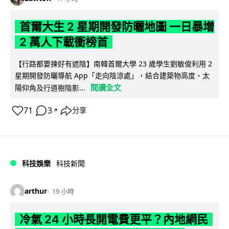
首爾大生 2 星期開發防曬地圖 一日暴增
2 萬人下載衝榜首
【行路都要揀好有遮陰】南韓首爾大學 23 歲學生劉敏俊利用 2
星期開發防曬導航 App「走向陰涼處」，結合建築物高度、太
閱讀全文
陽仰角及行道樹陰影...
71
3
分享
↗
科技娛樂
科技新聞
arthur
19 小時
冷氣 24 小時長開電費更平？內地網民