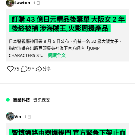
Lawton
1 日
訂購 43 億日元精品後棄單 大阪女 2 年
後終被捕 涉海賊王,火影周邊產品
日本警視廳神田署 8 月 6 日公布，拘捕一名 32 歲大阪女子，
指她涉嫌在出版巨頭集英社旗下官方網店「JUMP
閱讀全文
CHARACTERS ST...
75
9
分享
↗
商業科技
資訊保安
Vin
1 日
智博通路由器爆後門 官方緊急下架止血