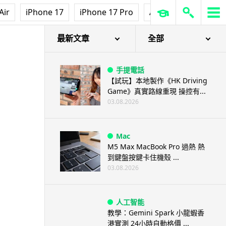
Air
iPhone 17
iPhone 17 Pro
AirPods Pro 3
Ap
最新文章
全部
手提電話
【試玩】本地製作《HK Driving
Game》真實路線重現 操控有...
03.08.2026
Mac
M5 Max MacBook Pro 過熱 熱
到鍵盤按鍵卡住機殼 ...
03.08.2026
人工智能
教學：Gemini Spark 小龍蝦香
港實測 24小時自動格價 ...