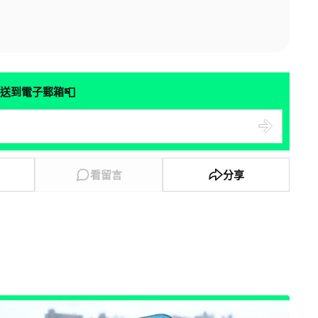
📮
送到電子郵箱
看留言
分享