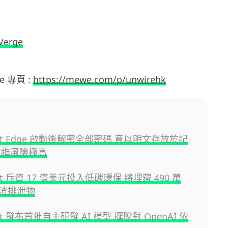
Verge
e 專頁 :
https://mewe.com/p/unwirehk
soft Edge 啟動後解密全部密碼 竟以明文存放於記
家指風險極高
oft 斥資 17 億美元投入低碳環保 將埋藏 490 萬
渣排泄物
oft 發布首批自主研發 AI 模型 擺脫對 OpenAI 依