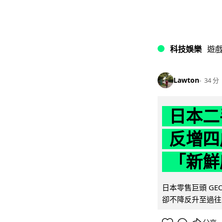
科技娛樂
遊
Lawton
34 分
日本二
反增四
「新鮮
日本零售巨頭 GEO
卻不降反升至過往的