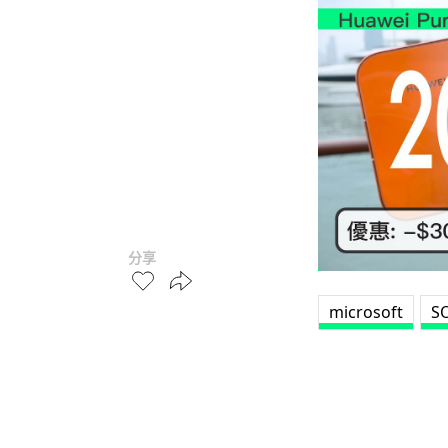
分享
microsoft
S