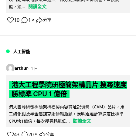
閱讀全文
毀，須...
10
1
分享
↗
人工智能
arthur
1 日
港大工程學院研極簡架構晶片 搜尋速度
勝標準 CPU 1 億倍
港大團隊研發極簡架構模擬內容尋址記憶體（CAM）晶片，用
二硫化鉬及半金屬銻克服傳輸瓶頸，漢明距離計算速度比標準
閱讀全文
CPU快1億倍，每次搜尋耗能低...
43
20
分享
↗