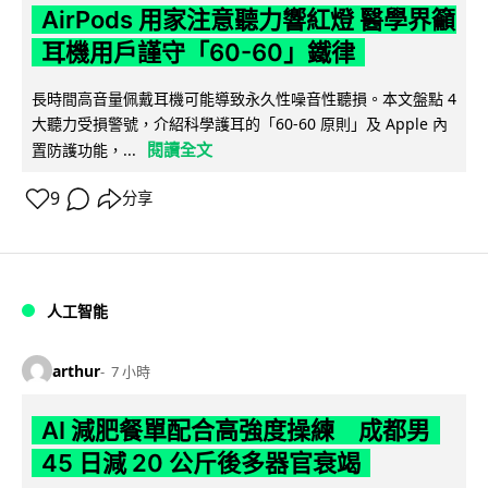
AirPods 用家注意聽力響紅燈 醫學界籲
耳機用戶謹守「60-60」鐵律
長時間高音量佩戴耳機可能導致永久性噪音性聽損。本文盤點 4
大聽力受損警號，介紹科學護耳的「60-60 原則」及 Apple 內
閱讀全文
置防護功能，...
9
分享
人工智能
arthur
7 小時
AI 減肥餐單配合高強度操練 成都男
45 日減 20 公斤後多器官衰竭