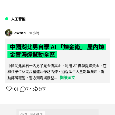
人工智能
Lawton
20 小時
中國湖北男自學 AI 「煉金術」 屋內煉
金冒濃煙驚動全區
中國湖北黃石一名男子見金價高企，利用 AI 自學提煉黃金，在
租住單位私設高壓爐及作坊冶煉，過程產生大量刺鼻濃煙，驚
閱讀全文
動鄰居報警。警方到場揭發整...
101
7
分享
↗
ADVERTISEMENT