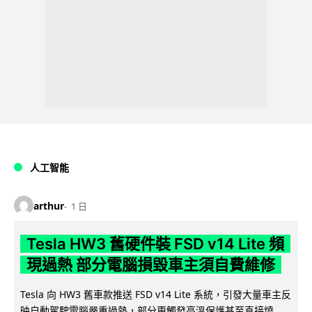
人工智能
arthur
1 日
Tesla HW3 舊硬件裝 FSD v14 Lite 頻
現過熱 部分電腦損毀車主須自費維修
Tesla 向 HW3 舊車款推送 FSD v14 Lite 系統，引發大量車主反
映自動駕駛電腦嚴重過熱，部分更觸發高溫保護甚至直接燒