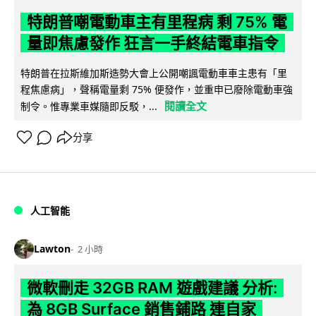
特朗普嘲電動車主有里程病 剩 75% 電
量即焦慮發作 狂言一手終結電車指令
特朗普在拉斯維加斯造勢大會上公開嘲諷電動車車主患有「里
程焦慮病」，聲稱電量剩 75% 便發作，並重申已廢除電動車強
閱讀全文
制令。惟專業車媒隨即反駁，...
分享
人工智能
Lawton
2 小時
微軟刪走 32GB RAM 遊戲建議 分析:
為 8GB Surface 銷售鋪路 連自家