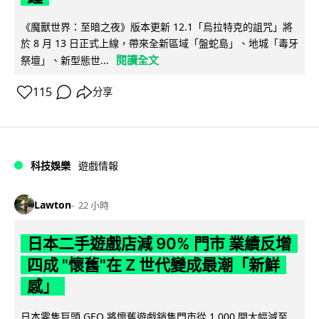
《魔獸世界：至暗之夜》版本更新 12.1「烏拉特克的詛咒」將
於 8 月 13 日正式上線，帶來全新區域「盤蛇島」、地城「毒牙
閱讀全文
祭壇」、新型態世...
115
分享
科技娛樂
遊戲情報
Lawton
22 小時
日本二手遊戲店減 90% 門市 業績反增
四成 "懷舊"在 Z 世代變成最潮「新鮮
感」
日本零售巨頭 GEO 將懷舊遊戲銷售門市從 1,000 間大幅減至