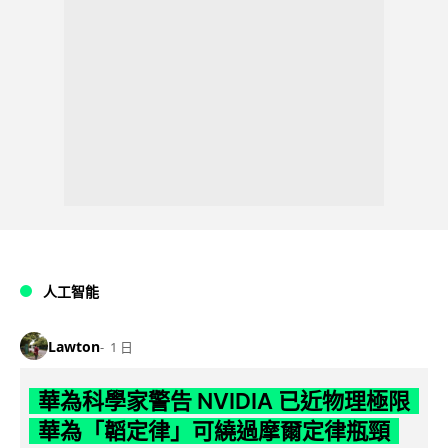
人工智能
Lawton
1 日
華為科學家警告 NVIDIA 已近物理極限
華為「韜定律」可繞過摩爾定律瓶頸