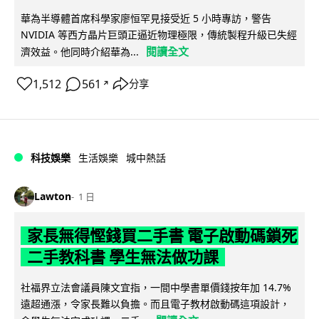
華為半導體首席科學家廖恒罕見接受近 5 小時專訪，警告
NVIDIA 等西方晶片巨頭正逼近物理極限，傳統製程升級已失經
閱讀全文
濟效益。他同時介紹華為...
1,512
561
分享
↗
科技娛樂
生活娛樂
城中熱話
Lawton
1 日
家長無得慳錢買二手書 電子啟動碼鎖死
二手教科書 學生無法做功課
社福界立法會議員陳文宜指，一間中學書單價錢按年加 14.7%
遠超通漲，令家長難以負擔。而且電子教材啟動碼這項設計，