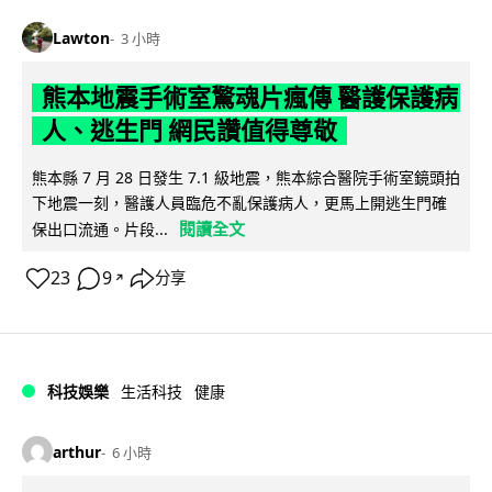
Lawton
3 小時
熊本地震手術室驚魂片瘋傳 醫護保護病
人、逃生門 網民讚值得尊敬
熊本縣 7 月 28 日發生 7.1 級地震，熊本綜合醫院手術室鏡頭拍
下地震一刻，醫護人員臨危不亂保護病人，更馬上開逃生門確
閱讀全文
保出口流通。片段...
23
9
分享
↗
科技娛樂
生活科技
健康
arthur
6 小時