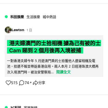
科技娛樂
生活娛樂
城中熱話
Lawton
1 日
港夫婦澳門的士拾相機 據為己有被的士
Cam 睇到 2 個月後再入境被捕
一對香港夫婦今年 5 月遊澳門乘的士拾獲他人遺留相機及電
池，拾遺不報並帶返香港自用。兩人本月 2 日經港珠澳大橋再
閱讀全文
次入境澳門時，被治安警察局...
515
74
分享
↗
3C科技
家居無線