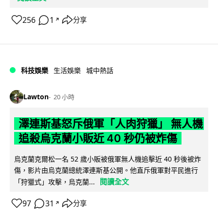
256
1
分享
↗
科技娛樂
生活娛樂
城中熱話
Lawton
20 小時
澤連斯基怒斥俄軍「人肉狩獵」 無人機
追殺烏克蘭小販近 40 秒仍被炸傷
烏克蘭克爾松一名 52 歲小販被俄軍無人機追擊近 40 秒後被炸
傷，影片由烏克蘭總統澤連斯基公開。他直斥俄軍對平民進行
閱讀全文
「狩獵式」攻擊，烏克蘭...
97
31
分享
↗