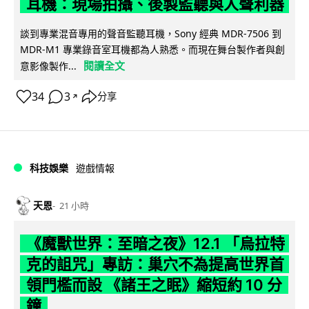
耳機：現場拍攝、後製監聽與人聲利器
談到專業混音專用的聲音監聽耳機，Sony 經典 MDR-7506 到
MDR-M1 專業錄音室耳機都為人熟悉。而現在舞台製作者與創
閱讀全文
意影像製作...
34
3
分享
↗
科技娛樂
遊戲情報
天恩
21 小時
《魔獸世界：至暗之夜》12.1 「烏拉特
克的詛咒」專訪：巢穴不為提高世界首
領門檻而設 《諸王之眠》縮短約 10 分
鐘