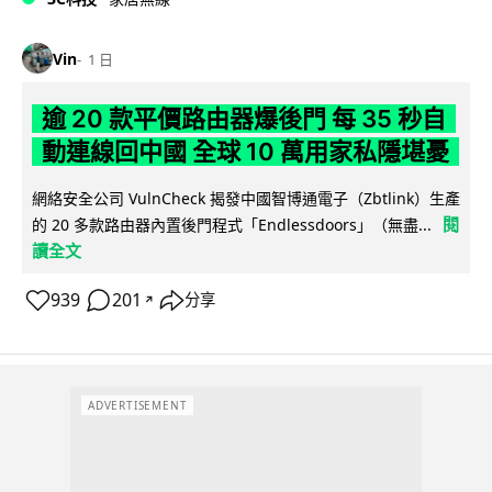
Vin
1 日
逾 20 款平價路由器爆後門 每 35 秒自
動連線回中國 全球 10 萬用家私隱堪憂
網絡安全公司 VulnCheck 揭發中國智博通電子（Zbtlink）生產
閱
的 20 多款路由器內置後門程式「Endlessdoors」（無盡...
讀全文
939
201
分享
↗
ADVERTISEMENT