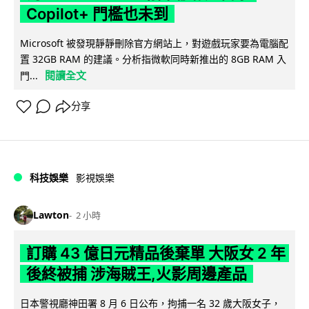
Copilot+ 門檻也未到
Microsoft 被發現靜靜刪除官方網站上，對遊戲玩家要為電腦配
置 32GB RAM 的建議。分析指微軟同時新推出的 8GB RAM 入
閱讀全文
門...
分享
科技娛樂
影視娛樂
Lawton
2 小時
訂購 43 億日元精品後棄單 大阪女 2 年
後終被捕 涉海賊王,火影周邊產品
日本警視廳神田署 8 月 6 日公布，拘捕一名 32 歲大阪女子，