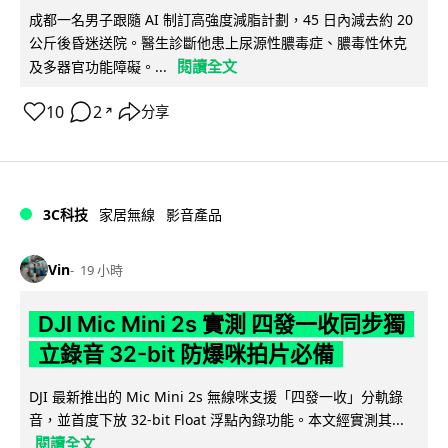
成都一名男子跟隨 AI 制訂高強度減脂計劃，45 日內減去約 20
公斤後昏迷送院。醫生診斷他患上尿源性膿毒症、膿毒性休克
閱讀全文
及多器官功能障礙。...
10
2
分享
↗
3C科技
家居無線
影音產品
Vin
19 小時
DJI Mic Mini 2s 實測 四發一收同步獨
立錄音 32-bit 防爆咪拍片必備
DJI 最新推出的 Mic Mini 2s 無線咪支援「四發一收」分軌錄
音，並首度下放 32-bit Float 浮點內錄功能。本文經實測其...
閱讀全文