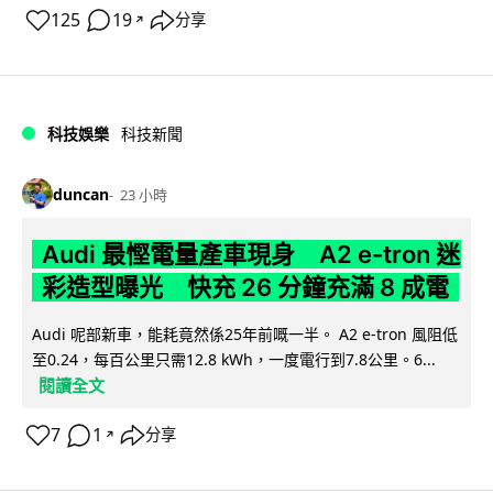
125
19
分享
↗
科技娛樂
科技新聞
duncan
23 小時
Audi 最慳電量產車現身 A2 e-tron 迷
彩造型曝光 快充 26 分鐘充滿 8 成電
Audi 呢部新車，能耗竟然係25年前嘅一半。 A2 e-tron 風阻低
至0.24，每百公里只需12.8 kWh，一度電行到7.8公里。6...
閱讀全文
7
1
分享
↗