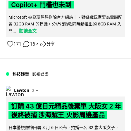
Copilot+ 門檻也未到
Microsoft 被發現靜靜刪除官方網站上，對遊戲玩家要為電腦配
置 32GB RAM 的建議。分析指微軟同時新推出的 8GB RAM 入
閱讀全文
門...
171
16
分享
↗
科技娛樂
影視娛樂
Lawton
2 日
訂購 43 億日元精品後棄單 大阪女 2 年
後終被捕 涉海賊王,火影周邊產品
日本警視廳神田署 8 月 6 日公布，拘捕一名 32 歲大阪女子，