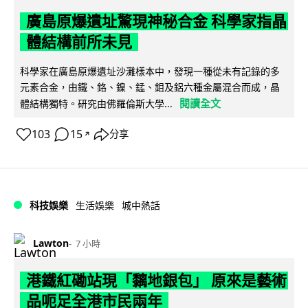
廣島原爆遺址驚現神秘合金 科學家指晶
體結構前所未見
科學家在廣島原爆遺址沙灘樣本中，發現一種從未有記錄的多
元素合金，由鐵、鉻、鎳、錳、鉬及鋁六種金屬混合而成，晶
閱讀全文
體結構獨特。研究由佛羅倫斯大學...
103
15
分享
↗
科技娛樂
生活娛樂
城中熱話
Lawton
7 小時
港鐵紅磡站現「黐地銀包」 原來是藝術
品呃足全港市民兩年