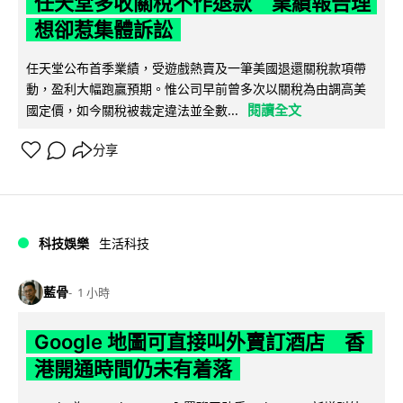
任天堂多收關稅不作退款 業績報告理
想卻惹集體訴訟
任天堂公布首季業績，受遊戲熱賣及一筆美國退還關稅款項帶
動，盈利大幅跑贏預期。惟公司早前曾多次以關稅為由調高美
閱讀全文
國定價，如今關稅被裁定違法並全數...
分享
科技娛樂
生活科技
藍骨
1 小時
Google 地圖可直接叫外賣訂酒店 香
港開通時間仍未有着落