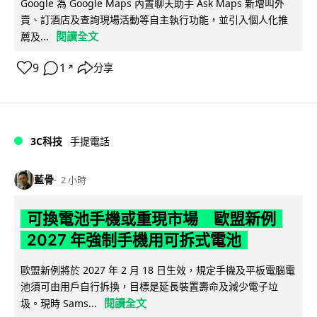
Google 為 Google Maps 內置聊天助手 Ask Maps 新增叫外
賣、訂酒店及查詢現場活動等自主執行功能，並引入個人化推
閱讀全文
薦及...
9
1
分享
↗
3C科技
手提電話
藍骨
2 小時
可換電池手機或重現市場 歐盟新例
2027 年強制手機用可拆式電池
歐盟新例將於 2027 年 2 月 18 日生效，規定手機及平板電腦電
池須可由用戶自行拆換，目標是延長裝置壽命及減少電子垃
閱讀全文
圾。現時 Sams...