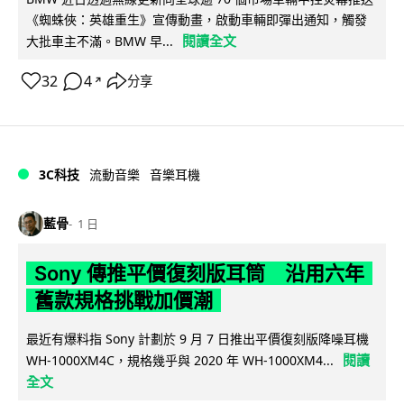
《蜘蛛俠：英雄重生》宣傳動畫，啟動車輛即彈出通知，觸發
閱讀全文
大批車主不滿。BMW 早...
32
4
分享
↗
3C科技
流動音樂
音樂耳機
藍骨
1 日
Sony 傳推平價復刻版耳筒 沿用六年
舊款規格挑戰加價潮
最近有爆料指 Sony 計劃於 9 月 7 日推出平價復刻版降噪耳機
閱讀
WH-1000XM4C，規格幾乎與 2020 年 WH-1000XM4...
全文