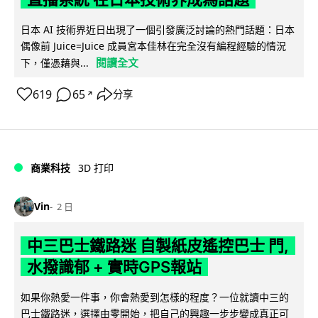
日本 AI 技術界近日出現了一個引發廣泛討論的熱門話題：日本
偶像前 Juice=Juice 成員宮本佳林在完全沒有編程經驗的情況
閱讀全文
下，僅憑藉與...
619
65
分享
↗
商業科技
3D 打印
Vin
2 日
中三巴士鐵路迷 自製紙皮遙控巴士 門,
水撥識郁 + 實時GPS報站
如果你熱愛一件事，你會熱愛到怎樣的程度？一位就讀中三的
巴士鐵路迷，選擇由零開始，把自己的興趣一步步變成真正可