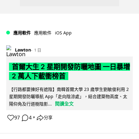
iOS App
應用軟件
應用軟件
Lawton
1 日
首爾大生 2 星期開發防曬地圖 一日暴增
2 萬人下載衝榜首
【行路都要揀好有遮陰】南韓首爾大學 23 歲學生劉敏俊利用 2
星期開發防曬導航 App「走向陰涼處」，結合建築物高度、太
閱讀全文
陽仰角及行道樹陰影...
97
4
分享
↗