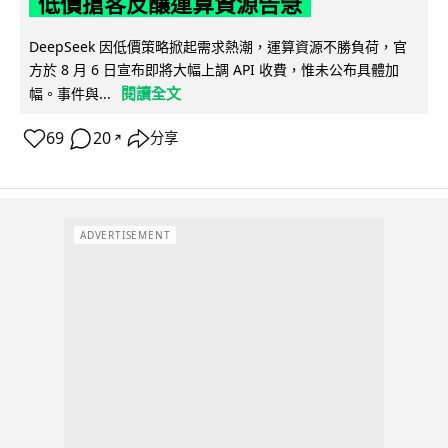
低價搶客反釀運算資源告急
DeepSeek 因低價策略掀起需求熱潮，運算資源不勝負荷，官
方於 8 月 6 日宣布即將大幅上調 API 收費，惟未公布具體加
閱讀全文
幅。事件與...
69
20
分享
↗
ADVERTISEMENT