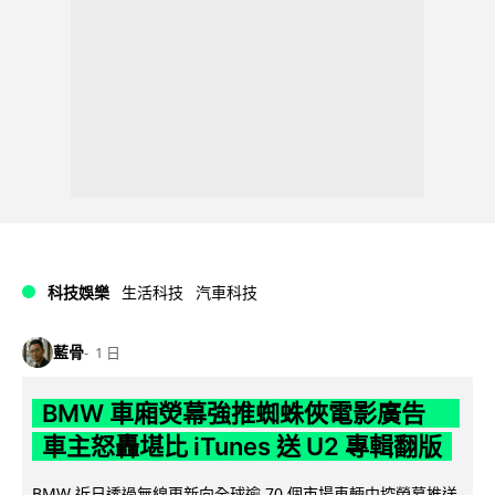
科技娛樂
生活科技
汽車科技
藍骨
1 日
BMW 車廂熒幕強推蜘蛛俠電影廣告
車主怒轟堪比 iTunes 送 U2 專輯翻版
BMW 近日透過無線更新向全球逾 70 個市場車輛中控熒幕推送