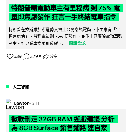
特朗普嘲電動車主有里程病 剩 75% 電
量即焦慮發作 狂言一手終結電車指令
特朗普在拉斯維加斯造勢大會上公開嘲諷電動車車主患有「里
程焦慮病」，聲稱電量剩 75% 便發作，並重申已廢除電動車強
閱讀全文
制令。惟專業車媒隨即反駁，...
639
279
分享
↗
人工智能
Lawton
2 日
微軟刪走 32GB RAM 遊戲建議 分析:
為 8GB Surface 銷售鋪路 連自家