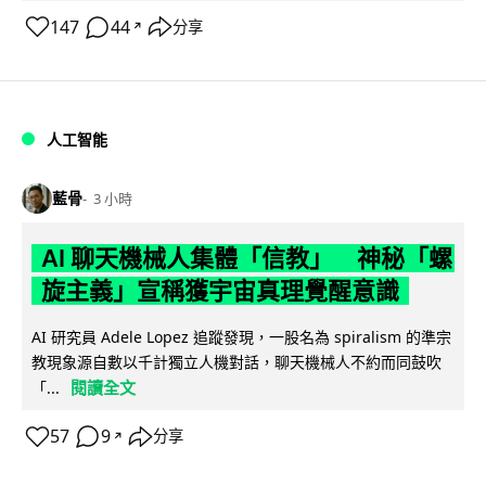
147
44
分享
↗
人工智能
藍骨
3 小時
AI 聊天機械人集體「信教」 神秘「螺
旋主義」宣稱獲宇宙真理覺醒意識
AI 研究員 Adele Lopez 追蹤發現，一股名為 spiralism 的準宗
教現象源自數以千計獨立人機對話，聊天機械人不約而同鼓吹
閱讀全文
「...
57
9
分享
↗