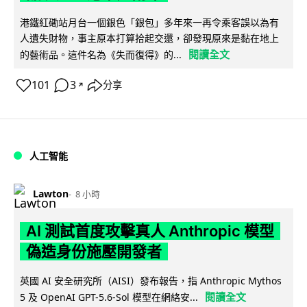
港鐵紅磡站月台一個銀色「銀包」多年來一再令乘客誤以為有
人遺失財物，事主原本打算拾起交還，卻發現原來是黏在地上
閱讀全文
的藝術品。這件名為《失而復得》的...
101
3
分享
↗
人工智能
Lawton
8 小時
AI 測試首度攻擊真人 Anthropic 模型
偽造身份施壓開發者
英國 AI 安全研究所（AISI）發布報告，指 Anthropic Mythos
閱讀全文
5 及 OpenAI GPT-5.6-Sol 模型在網絡安...