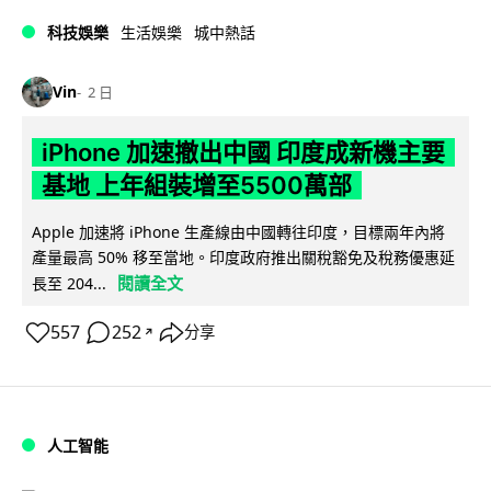
科技娛樂
生活娛樂
城中熱話
Vin
2 日
iPhone 加速撤出中國 印度成新機主要
基地 上年組裝增至5500萬部
Apple 加速將 iPhone 生產線由中國轉往印度，目標兩年內將
產量最高 50% 移至當地。印度政府推出關稅豁免及稅務優惠延
閱讀全文
長至 204...
557
252
分享
↗
人工智能