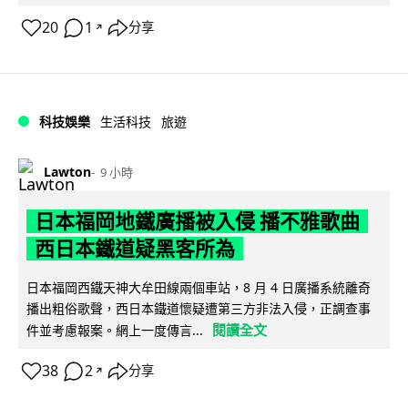
20
1
分享
↗
科技娛樂
生活科技
旅遊
Lawton
9 小時
日本福岡地鐵廣播被入侵 播不雅歌曲
西日本鐵道疑黑客所為
日本福岡西鐵天神大牟田線兩個車站，8 月 4 日廣播系統離奇
播出粗俗歌聲，西日本鐵道懷疑遭第三方非法入侵，正調查事
閱讀全文
件並考慮報案。網上一度傳言...
38
2
分享
↗