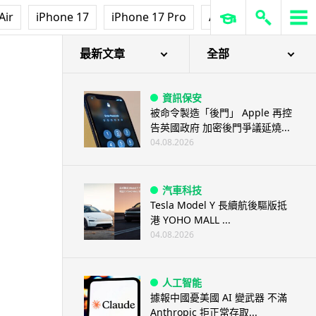
Air
iPhone 17
iPhone 17 Pro
AirPods Pro 3
Ap
最新文章
全部
資訊保安
被命令製造「後門」 Apple 再控
告英國政府 加密後門爭議延燒...
04.08.2026
汽車科技
Tesla Model Y 長續航後驅版抵
港 YOHO MALL ...
04.08.2026
人工智能
據報中國憂美國 AI 變武器 不滿
Anthropic 拒正常存取...