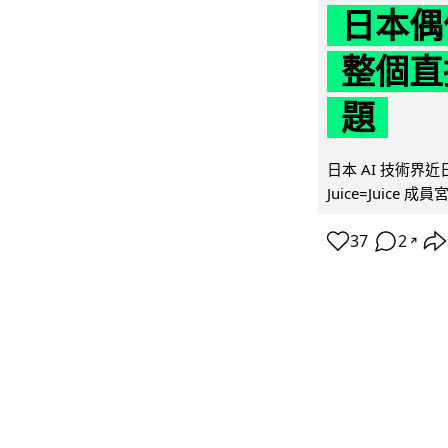
日本偶
整個直
題
日本 AI 技術
Juice=Juic
37
2
↗