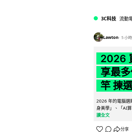
3C科技
流動
Lawton
5 小時
202
享最多
竿 揀
2026 年的電
身美學」、「AI算
讀全文
分享