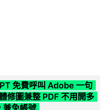
GPT 免費呼叫 Adobe 一句
體修圖兼整 PDF 不用開多
P 兼免帳號