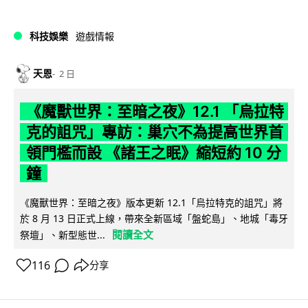
科技娛樂
遊戲情報
天恩
2 日
《魔獸世界：至暗之夜》12.1 「烏拉特
克的詛咒」專訪：巢穴不為提高世界首
領門檻而設 《諸王之眠》縮短約 10 分
鐘
《魔獸世界：至暗之夜》版本更新 12.1「烏拉特克的詛咒」將
於 8 月 13 日正式上線，帶來全新區域「盤蛇島」、地城「毒牙
閱讀全文
祭壇」、新型態世...
116
分享