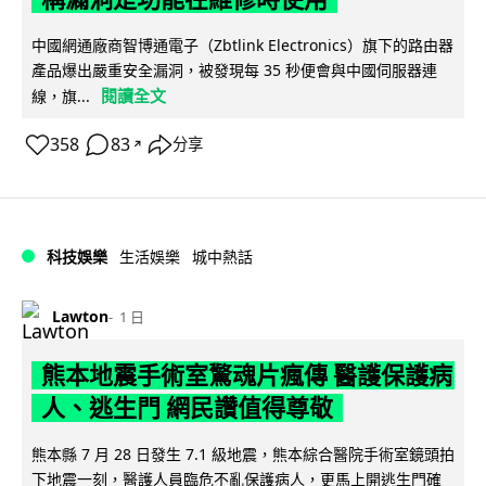
中國網通廠商智博通電子（Zbtlink Electronics）旗下的路由器
產品爆出嚴重安全漏洞，被發現每 35 秒便會與中國伺服器連
閱讀全文
線，旗...
358
83
分享
↗
科技娛樂
生活娛樂
城中熱話
Lawton
1 日
熊本地震手術室驚魂片瘋傳 醫護保護病
人、逃生門 網民讚值得尊敬
熊本縣 7 月 28 日發生 7.1 級地震，熊本綜合醫院手術室鏡頭拍
下地震一刻，醫護人員臨危不亂保護病人，更馬上開逃生門確