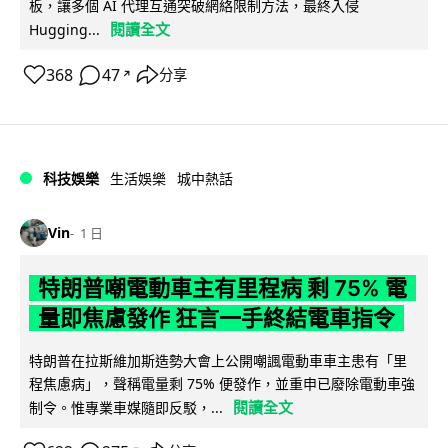
板，讓多個 AI 代理互通突破網絡限制方法，最終入侵
閱讀全文
Hugging...
368
47
分享
↗
科技娛樂
生活娛樂
城中熱話
Vin
1 日
特朗普嘲電動車主有里程病 剩 75% 電
量即焦慮發作 狂言一手終結電車指令
特朗普在拉斯維加斯造勢大會上公開嘲諷電動車車主患有「里
程焦慮病」，聲稱電量剩 75% 便發作，並重申已廢除電動車強
閱讀全文
制令。惟專業車媒隨即反駁，...