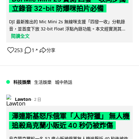
立錄音 32-bit 防爆咪拍片必備
DJI 最新推出的 Mic Mini 2s 無線咪支援「四發一收」分軌錄
音，並首度下放 32-bit Float 浮點內錄功能。本文經實測其...
閱讀全文
253
1
分享
↗
科技娛樂
生活娛樂
城中熱話
Lawton
2 日
澤連斯基怒斥俄軍「人肉狩獵」 無人機
追殺烏克蘭小販近 40 秒仍被炸傷
烏克蘭克爾松一名 52 歲小販被俄軍無人機追擊近 40 秒後被炸