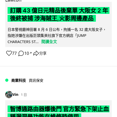
訂購 43 億日元精品後棄單 大阪女 2 年
後終被捕 涉海賊王,火影周邊產品
日本警視廳神田署 8 月 6 日公布，拘捕一名 32 歲大阪女子，
指她涉嫌在出版巨頭集英社旗下官方網店「JUMP
閱讀全文
CHARACTERS ST...
77
10
分享
↗
商業科技
資訊保安
Vin
1 日
智博通路由器爆後門 官方緊急下架止血
稱漏洞是功能在維修時使用