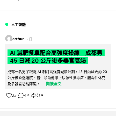
人工智能
arthur
2 日
AI 減肥餐單配合高強度操練 成都男
45 日減 20 公斤後多器官衰竭
成都一名男子跟隨 AI 制訂高強度減脂計劃，45 日內減去約 20
公斤後昏迷送院。醫生診斷他患上尿源性膿毒症、膿毒性休克
閱讀全文
及多器官功能障礙。...
23
4
分享
↗