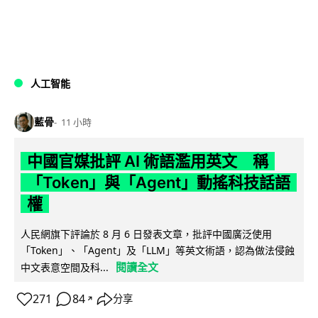
人工智能
藍骨
11 小時
中國官媒批評 AI 術語濫用英文 稱
「Token」與「Agent」動搖科技話語
權
人民網旗下評論於 8 月 6 日發表文章，批評中國廣泛使用
「Token」、「Agent」及「LLM」等英文術語，認為做法侵蝕
閱讀全文
中文表意空間及科...
271
84
分享
↗