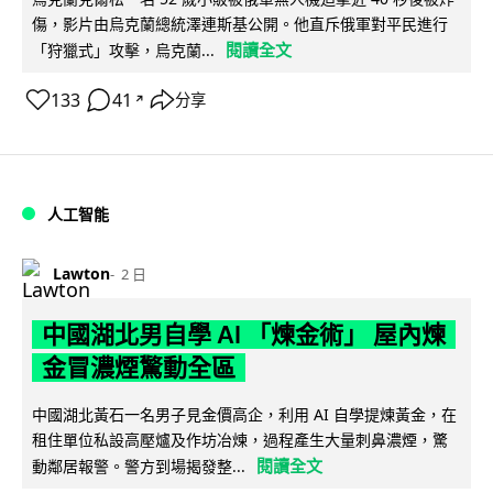
傷，影片由烏克蘭總統澤連斯基公開。他直斥俄軍對平民進行
閱讀全文
「狩獵式」攻擊，烏克蘭...
133
41
分享
↗
人工智能
Lawton
2 日
中國湖北男自學 AI 「煉金術」 屋內煉
金冒濃煙驚動全區
中國湖北黃石一名男子見金價高企，利用 AI 自學提煉黃金，在
租住單位私設高壓爐及作坊冶煉，過程產生大量刺鼻濃煙，驚
閱讀全文
動鄰居報警。警方到場揭發整...