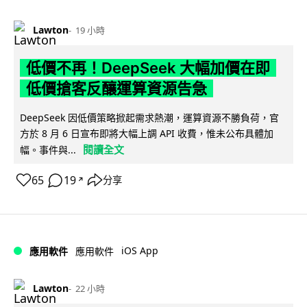
Lawton
19 小時
低價不再！DeepSeek 大幅加價在即
低價搶客反釀運算資源告急
DeepSeek 因低價策略掀起需求熱潮，運算資源不勝負荷，官
方於 8 月 6 日宣布即將大幅上調 API 收費，惟未公布具體加
閱讀全文
幅。事件與...
65
19
分享
↗
iOS App
應用軟件
應用軟件
Lawton
22 小時