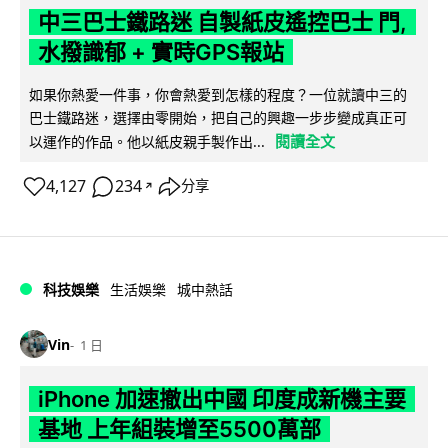
中三巴士鐵路迷 自製紙皮遙控巴士 門,
水撥識郁 + 實時GPS報站
如果你熱愛一件事，你會熱愛到怎樣的程度？一位就讀中三的
巴士鐵路迷，選擇由零開始，把自己的興趣一步步變成真正可
閱讀全文
以運作的作品。他以紙皮親手製作出...
4,127
234
分享
↗
科技娛樂
生活娛樂
城中熱話
Vin
1 日
iPhone 加速撤出中國 印度成新機主要
基地 上年組裝增至5500萬部