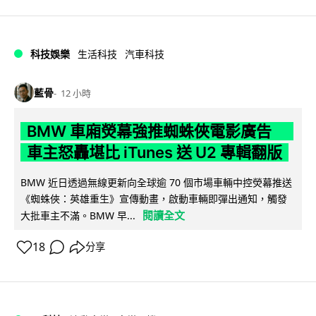
科技娛樂
生活科技
汽車科技
藍骨
12 小時
BMW 車廂熒幕強推蜘蛛俠電影廣告
車主怒轟堪比 iTunes 送 U2 專輯翻版
BMW 近日透過無線更新向全球逾 70 個市場車輛中控熒幕推送
《蜘蛛俠：英雄重生》宣傳動畫，啟動車輛即彈出通知，觸發
閱讀全文
大批車主不滿。BMW 早...
18
分享