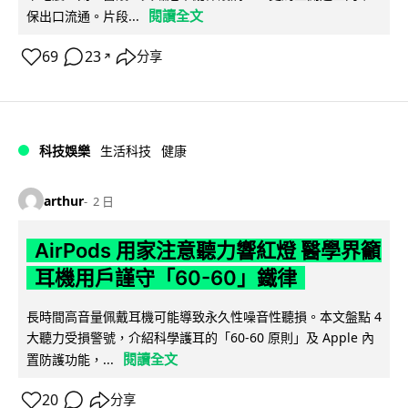
閱讀全文
保出口流通。片段...
69
23
分享
↗
科技娛樂
生活科技
健康
arthur
2 日
AirPods 用家注意聽力響紅燈 醫學界籲
耳機用戶謹守「60-60」鐵律
長時間高音量佩戴耳機可能導致永久性噪音性聽損。本文盤點 4
大聽力受損警號，介紹科學護耳的「60-60 原則」及 Apple 內
閱讀全文
置防護功能，...
20
分享