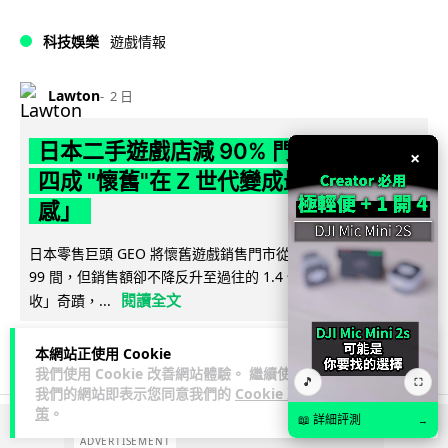
科技娛樂
遊戲情報
Lawton
2 日
日本二手遊戲店減 90% 門市 業績反增
×
四成 "懷舊"在 Z 世代變成最潮「新鮮
感」
日本零售巨頭 GEO 將懷舊遊戲銷售門市從 1,000 間大幅減至
99 間，但銷售額卻不降反升至過往的 1.4 倍。做到「減店增
閱讀全文
收」奇蹟，...
268
20
分享
↗
本網站正使用 Cookie
我們使用 Cookie 改善網站體驗。 繼續使用
🎵
⛶
我們的網站即表示您同意我們的
Cookie 政
策
。
📖 詳細評測
→
ADVERTISEMENT