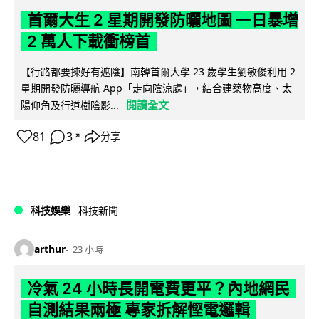
首爾大生 2 星期開發防曬地圖 一日暴增
2 萬人下載衝榜首
【行路都要揀好有遮陰】南韓首爾大學 23 歲學生劉敏俊利用 2
星期開發防曬導航 App「走向陰涼處」，結合建築物高度、太
閱讀全文
陽仰角及行道樹陰影...
81
3
分享
↗
科技娛樂
科技新聞
arthur
23 小時
冷氣 24 小時長開電費更平？內地網民
自測結果兩極 專家拆解慳電邏輯