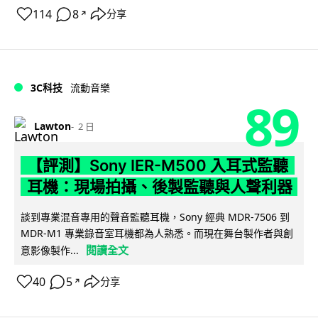
114
8
分享
↗
3C科技
流動音樂
89
Lawton
2 日
【評測】Sony IER-M500 入耳式監聽
耳機：現場拍攝、後製監聽與人聲利器
談到專業混音專用的聲音監聽耳機，Sony 經典 MDR-7506 到
MDR-M1 專業錄音室耳機都為人熟悉。而現在舞台製作者與創
閱讀全文
意影像製作...
40
5
分享
↗