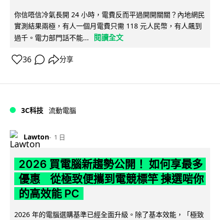
你信唔信冷氣長開 24 小時，電費反而平過開開關關？內地網民
實測結果兩極，有人一個月電費只需 118 元人民幣，有人飆到
閱讀全文
過千。電力部門話不能...
36
分享
3C科技
流動電腦
Lawton
1 日
2026 買電腦新趨勢公開！ 如何享最多
優惠 從極致便攜到電競標竿 揀選啱你
的高效能 PC
2026 年的電腦選購基準已經全面升級。除了基本效能，「極致