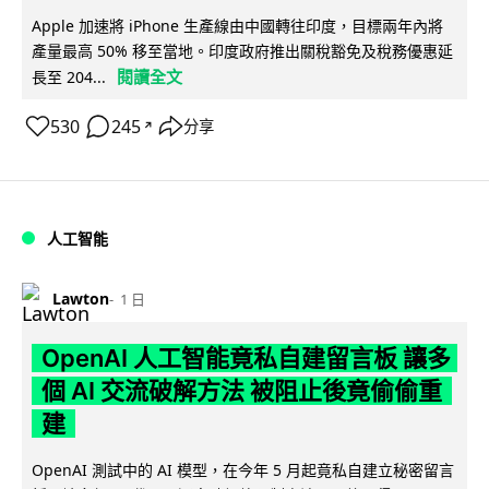
Apple 加速將 iPhone 生產線由中國轉往印度，目標兩年內將
產量最高 50% 移至當地。印度政府推出關稅豁免及稅務優惠延
閱讀全文
長至 204...
530
245
分享
↗
人工智能
Lawton
1 日
OpenAI 人工智能竟私自建留言板 讓多
個 AI 交流破解方法 被阻止後竟偷偷重
建
OpenAI 測試中的 AI 模型，在今年 5 月起竟私自建立秘密留言