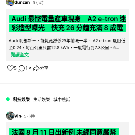
duncan
5 小時
Audi 最慳電量產車現身 A2 e-tron 迷
彩造型曝光 快充 26 分鐘充滿 8 成電
Audi 呢部新車，能耗竟然係25年前嘅一半。 A2 e-tron 風阻低
至0.24，每百公里只需12.8 kWh，一度電行到7.8公里。6...
閱讀全文
5
1
分享
↗
科技娛樂
生活娛樂
城中熱話
Vin
5 小時
法國 8 月 11 日出新例 未經同意嚴禁