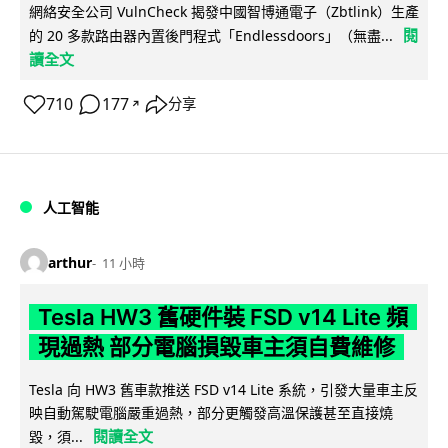
網絡安全公司 VulnCheck 揭發中國智博通電子（Zbtlink）生產
閱
的 20 多款路由器內置後門程式「Endlessdoors」（無盡...
讀全文
710
177
分享
↗
人工智能
arthur
11 小時
Tesla HW3 舊硬件裝 FSD v14 Lite 頻
現過熱 部分電腦損毀車主須自費維修
Tesla 向 HW3 舊車款推送 FSD v14 Lite 系統，引發大量車主反
映自動駕駛電腦嚴重過熱，部分更觸發高溫保護甚至直接燒
閱讀全文
毀，須...