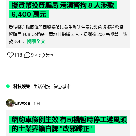
擬貨幣投資騙局 港澳警拘 8 人涉款
9,400 萬元
香港警方聯同澳門司警搗破以養生咖啡生意包裝的虛擬貨幣投
資騙局 Fun Coffee，兩地共拘捕 8 人，接獲逾 200 宗舉報，涉
閱讀全文
款 9,4...
118
9
分享
↗
科技娛樂
生活科技
智慧城市
Lawton
1 日
網約車條例生效 有司機暫時停工避風頭
的士業界籲白牌 "改邪歸正"