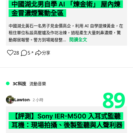
中國湖北男自學 AI 「煉金術」 屋內煉
金冒濃煙驚動全區
中國湖北黃石一名男子見金價高企，利用 AI 自學提煉黃金，在
租住單位私設高壓爐及作坊冶煉，過程產生大量刺鼻濃煙，驚
閱讀全文
動鄰居報警。警方到場揭發整...
28
5
分享
↗
3C科技
流動音樂
89
Lawton
2 小時
【評測】Sony IER-M500 入耳式監聽
耳機：現場拍攝、後製監聽與人聲利器