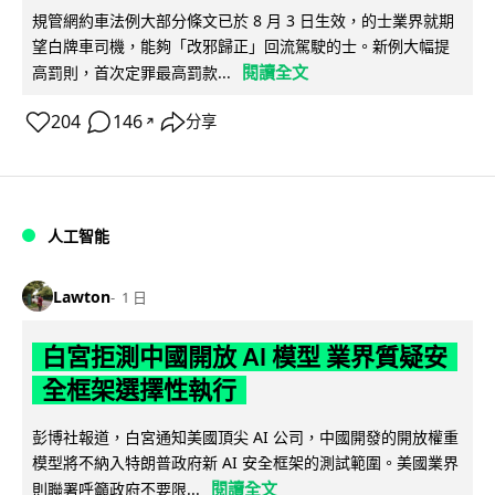
規管網約車法例大部分條文已於 8 月 3 日生效，的士業界就期
望白牌車司機，能夠「改邪歸正」回流駕駛的士。新例大幅提
閱讀全文
高罰則，首次定罪最高罰款...
204
146
分享
↗
人工智能
Lawton
1 日
白宮拒測中國開放 AI 模型 業界質疑安
全框架選擇性執行
彭博社報道，白宮通知美國頂尖 AI 公司，中國開發的開放權重
模型將不納入特朗普政府新 AI 安全框架的測試範圍。美國業界
閱讀全文
則聯署呼籲政府不要限...