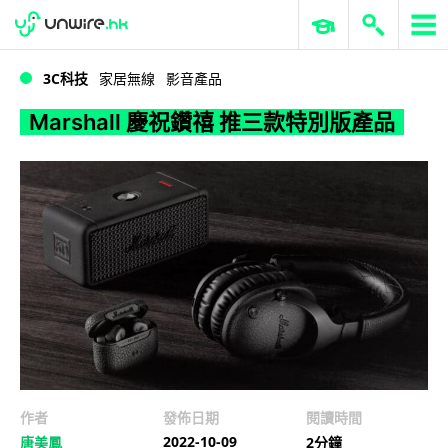
WWDC 2026
GenAI 與雲端科技專區
ERP 與商業 AI
Marshall 慶祝鑽禧 推三款特別版產品
3C科技
家居無線
影音產品
Marshall 慶祝鑽禧 推三款特別版產品
作者
發佈日期
閱讀時間
2022-10-09
唐美鳳
2分鐘