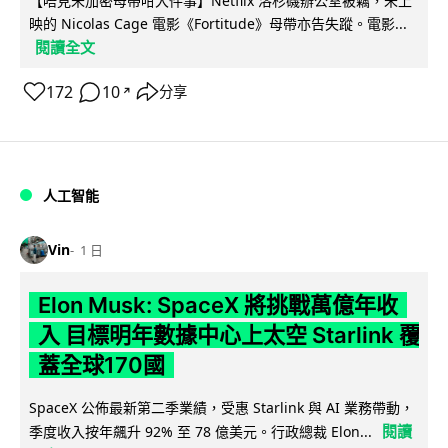
【唔見未加密母帶咁大件事】Netflix 洛杉磯辦公室被竊，未上
映的 Nicolas Cage 電影《Fortitude》母帶亦告失蹤。電影...
閱讀全文
172
10
分享
↗
人工智能
Vin
1 日
Elon Musk: SpaceX 將挑戰萬億年收
入 目標明年數據中心上太空 Starlink 覆
蓋全球170國
SpaceX 公佈最新第二季業績，受惠 Starlink 與 AI 業務帶動，
閱讀
季度收入按年飆升 92% 至 78 億美元。行政總裁 Elon...