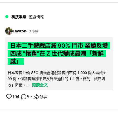
科技娛樂
遊戲情報
Lawton
3 小時
日本二手遊戲店減 90% 門市 業績反增
四成 "懷舊"在 Z 世代變成最潮「新鮮
感」
日本零售巨頭 GEO 將懷舊遊戲銷售門市從 1,000 間大幅減至
99 間，但銷售額卻不降反升至過往的 1.4 倍。做到「減店增
閱讀全文
收」奇蹟，...
104
5
分享
↗