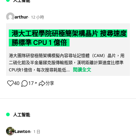
人工智能
arthur
12 小時
港大工程學院研極簡架構晶片 搜尋速度
勝標準 CPU 1 億倍
港大團隊研發極簡架構模擬內容尋址記憶體（CAM）晶片，用
二硫化鉬及半金屬銻克服傳輸瓶頸，漢明距離計算速度比標準
閱讀全文
CPU快1億倍，每次搜尋耗能低...
40
17
分享
↗
人工智能
Lawton
1 日