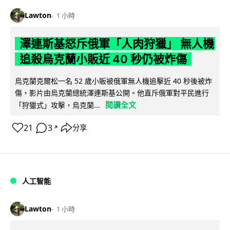
Lawton
1 小時
澤連斯基怒斥俄軍「人肉狩獵」 無人機
追殺烏克蘭小販近 40 秒仍被炸傷
烏克蘭克爾松一名 52 歲小販被俄軍無人機追擊近 40 秒後被炸
傷，影片由烏克蘭總統澤連斯基公開。他直斥俄軍對平民進行
閱讀全文
「狩獵式」攻擊，烏克蘭...
21
3
分享
↗
人工智能
Lawton
1 小時