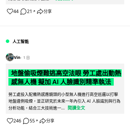
44
21
分享
↗
人工智能
Vin
1 日
地盤偷吸煙難逃高空法眼 勞工處出動熱
感無人機 擬加 AI 人臉識別精準執法
勞工處投入配備熱感應鏡頭的小型無人機進行高空巡邏以打擊
地盤違例吸煙，並正研究於未來一年內引入 AI 人臉識別與行為
閱讀全文
分析功能，結合三大技術進一...
246
55
分享
↗