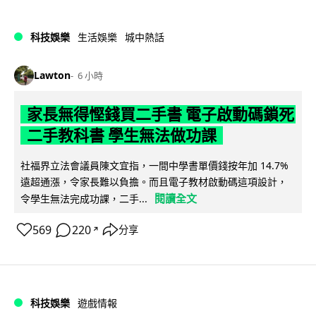
科技娛樂
生活娛樂
城中熱話
Lawton
6 小時
家長無得慳錢買二手書 電子啟動碼鎖死
二手教科書 學生無法做功課
社福界立法會議員陳文宜指，一間中學書單價錢按年加 14.7%
遠超通漲，令家長難以負擔。而且電子教材啟動碼這項設計，
閱讀全文
令學生無法完成功課，二手...
569
220
分享
↗
科技娛樂
遊戲情報