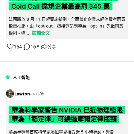
Cold Call 違規企業最高罰 345 萬
法國將於 8 月 11 日起實施新例，全面禁止企業未經消費者同意
致電推銷，由「opt-out」拒接登記制轉為「opt-in」先徵同意
閱讀全文
機制。違...
164
16
分享
↗
人工智能
Lawton
6 小時
華為科學家警告 NVIDIA 已近物理極限
華為「韜定律」可繞過摩爾定律瓶頸
華為半導體首席科學家廖恒罕見接受近 5 小時專訪，警告