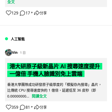
全文
129
17
分享
↗
人工智能
Vin
1 日
港大研原子級新晶片 AI 搜尋速度提升
一億倍 手機人臉識別免上雲端
香港大學團隊成功研發原子級厚度的「模擬存內搜尋」晶片，
比傳統 CPU 搜尋速度快約 1 億倍，延遲低至 36 皮秒（即
閱讀全文
0.00000000...
359
81
分享
↗