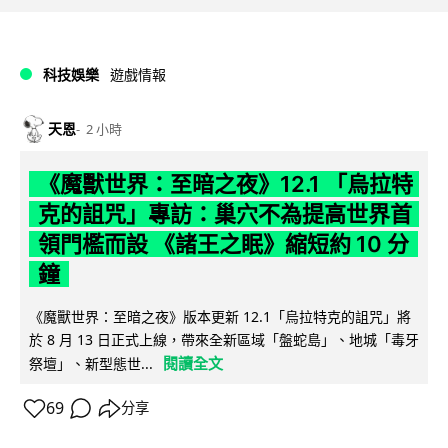
科技娛樂
遊戲情報
天恩
2 小時
《魔獸世界：至暗之夜》12.1 「烏拉特
克的詛咒」專訪：巢穴不為提高世界首
領門檻而設 《諸王之眠》縮短約 10 分
鐘
《魔獸世界：至暗之夜》版本更新 12.1「烏拉特克的詛咒」將
於 8 月 13 日正式上線，帶來全新區域「盤蛇島」、地城「毒牙
閱讀全文
祭壇」、新型態世...
69
分享