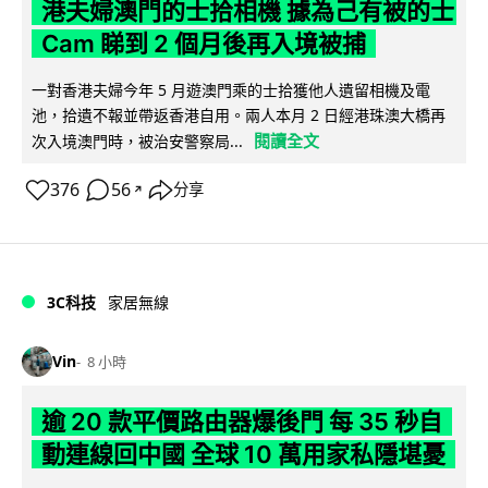
港夫婦澳門的士拾相機 據為己有被的士
Cam 睇到 2 個月後再入境被捕
一對香港夫婦今年 5 月遊澳門乘的士拾獲他人遺留相機及電
池，拾遺不報並帶返香港自用。兩人本月 2 日經港珠澳大橋再
閱讀全文
次入境澳門時，被治安警察局...
376
56
分享
↗
3C科技
家居無線
Vin
8 小時
逾 20 款平價路由器爆後門 每 35 秒自
動連線回中國 全球 10 萬用家私隱堪憂