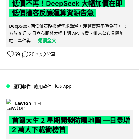
低價不再！DeepSeek 大幅加價在即
低價搶客反釀運算資源告急
DeepSeek 因低價策略掀起需求熱潮，運算資源不勝負荷，官
方於 8 月 6 日宣布即將大幅上調 API 收費，惟未公布具體加
閱讀全文
幅。事件與...
69
20
分享
↗
iOS App
應用軟件
應用軟件
Lawton
1 日
首爾大生 2 星期開發防曬地圖 一日暴增
2 萬人下載衝榜首