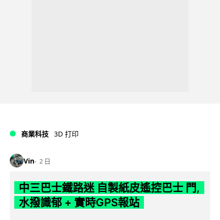
商業科技
3D 打印
Vin
2 日
中三巴士鐵路迷 自製紙皮遙控巴士 門,
水撥識郁 + 實時GPS報站