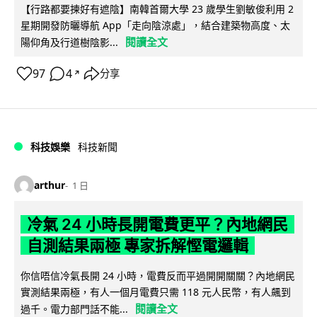
【行路都要揀好有遮陰】南韓首爾大學 23 歲學生劉敏俊利用 2
星期開發防曬導航 App「走向陰涼處」，結合建築物高度、太
閱讀全文
陽仰角及行道樹陰影...
97
4
分享
↗
科技娛樂
科技新聞
arthur
1 日
冷氣 24 小時長開電費更平？內地網民
自測結果兩極 專家拆解慳電邏輯
你信唔信冷氣長開 24 小時，電費反而平過開開關關？內地網民
實測結果兩極，有人一個月電費只需 118 元人民幣，有人飆到
閱讀全文
過千。電力部門話不能...