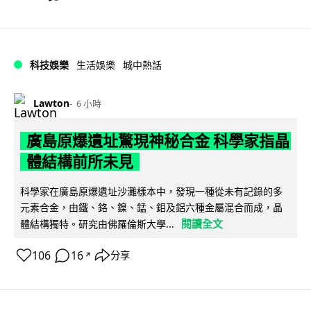
科技娛樂
生活娛樂
城中熱話
Lawton
6 小時
廣島原爆遺址驚現神秘合金 科學家指晶
體結構前所未見
科學家在廣島原爆遺址沙灘樣本中，發現一種從未有記錄的多
元素合金，由鐵、鉻、鎳、錳、鉬及鋁六種金屬混合而成，晶
閱讀全文
體結構獨特。研究由佛羅倫斯大學...
106
16
分享
↗