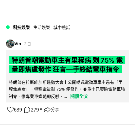
科技娛樂
生活娛樂
城中熱話
Vin
2 日
特朗普嘲電動車主有里程病 剩 75% 電
量即焦慮發作 狂言一手終結電車指令
特朗普在拉斯維加斯造勢大會上公開嘲諷電動車車主患有「里
程焦慮病」，聲稱電量剩 75% 便發作，並重申已廢除電動車強
閱讀全文
制令。惟專業車媒隨即反駁，...
639
279
分享
↗