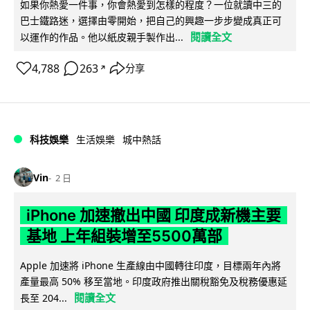
如果你熱愛一件事，你會熱愛到怎樣的程度？一位就讀中三的
巴士鐵路迷，選擇由零開始，把自己的興趣一步步變成真正可
閱讀全文
以運作的作品。他以紙皮親手製作出...
4,788
263
分享
↗
科技娛樂
生活娛樂
城中熱話
Vin
2 日
iPhone 加速撤出中國 印度成新機主要
基地 上年組裝增至5500萬部
Apple 加速將 iPhone 生產線由中國轉往印度，目標兩年內將
產量最高 50% 移至當地。印度政府推出關稅豁免及稅務優惠延
閱讀全文
長至 204...