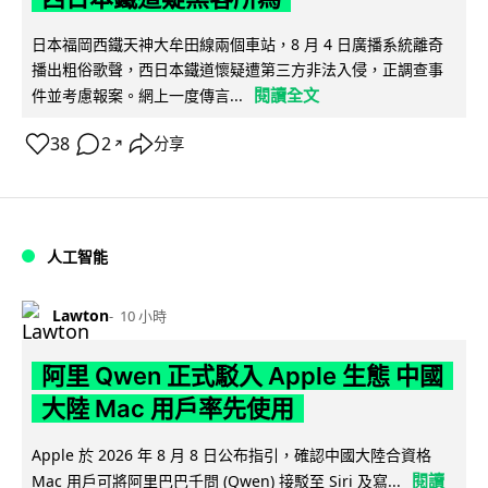
日本福岡西鐵天神大牟田線兩個車站，8 月 4 日廣播系統離奇
播出粗俗歌聲，西日本鐵道懷疑遭第三方非法入侵，正調查事
閱讀全文
件並考慮報案。網上一度傳言...
38
2
分享
↗
人工智能
Lawton
10 小時
阿里 Qwen 正式駁入 Apple 生態 中國
大陸 Mac 用戶率先使用
Apple 於 2026 年 8 月 8 日公布指引，確認中國大陸合資格
閱讀
Mac 用戶可將阿里巴巴千問 (Qwen) 接駁至 Siri 及寫...