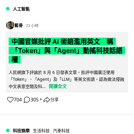
人工智能
藍骨
23 小時
中國官媒批評 AI 術語濫用英文 稱
「Token」與「Agent」動搖科技話語
權
人民網旗下評論於 8 月 6 日發表文章，批評中國廣泛使用
「Token」、「Agent」及「LLM」等英文術語，認為做法侵蝕
閱讀全文
中文表意空間及科...
704
305
分享
↗
科技娛樂
生活科技
汽車科技