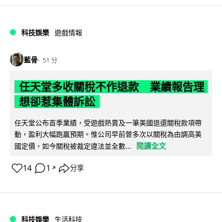
科技娛樂
遊戲情報
藍骨
51 分
任天堂多收關稅不作退款 業績報告理
想卻惹集體訴訟
任天堂公布首季業績，受遊戲熱賣及一筆美國退還關稅款項帶
動，盈利大幅跑贏預期。惟公司早前曾多次以關稅為由調高美
閱讀全文
國定價，如今關稅被裁定違法並全數...
14
1
分享
↗
科技娛樂
生活科技