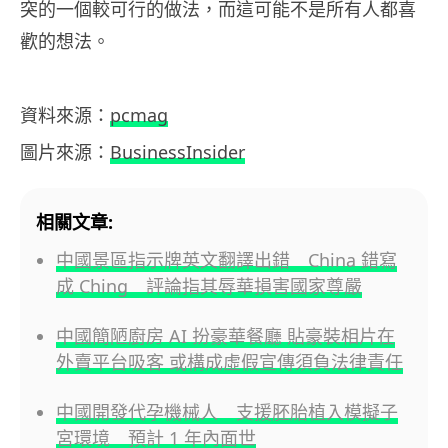
突的一個較可行的做法，而這可能不是所有人都喜
歡的想法。
資料來源：
pcmag
圖片來源：
BusinessInsider
相關文章:
中國景區指示牌英文翻譯出錯 China 錯寫
成 Ching 評論指其辱華損害國家尊嚴
中國簡陋廚房 AI 扮豪華餐廳 貼豪裝相片在
外賣平台吸客 或構成虛假宣傳須負法律責任
中國開發代孕機械人 支援胚胎植入模擬子
宮環境 預計 1 年內面世