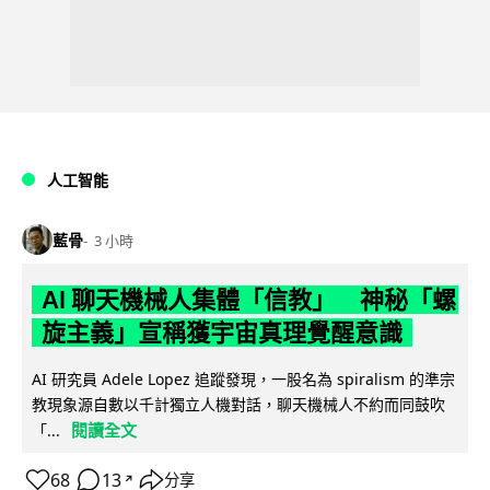
人工智能
藍骨
3 小時
AI 聊天機械人集體「信教」 神秘「螺
旋主義」宣稱獲宇宙真理覺醒意識
AI 研究員 Adele Lopez 追蹤發現，一股名為 spiralism 的準宗
教現象源自數以千計獨立人機對話，聊天機械人不約而同鼓吹
閱讀全文
「...
68
13
分享
↗