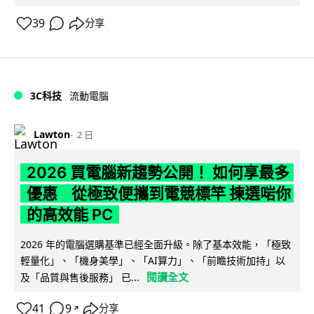
39
分享
3C科技
流動電腦
Lawton
2 日
2026 買電腦新趨勢公開！ 如何享最多
優惠 從極致便攜到電競標竿 揀選啱你
的高效能 PC
2026 年的電腦選購基準已經全面升級。除了基本效能，「極致
輕量化」、「機身美學」、「AI算力」、「前瞻技術加持」以
閱讀全文
及「品質與售後服務」 已...
41
9
分享
↗