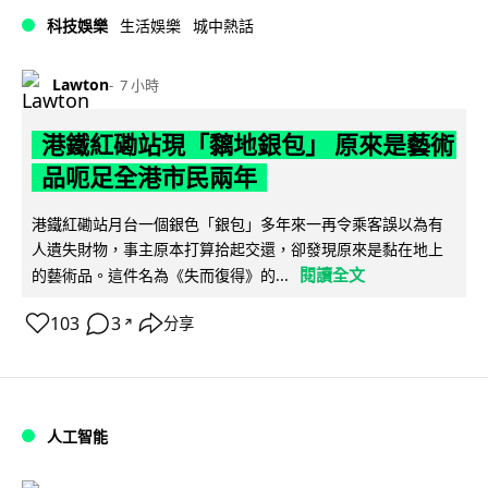
科技娛樂
生活娛樂
城中熱話
Lawton
7 小時
港鐵紅磡站現「黐地銀包」 原來是藝術
品呃足全港市民兩年
港鐵紅磡站月台一個銀色「銀包」多年來一再令乘客誤以為有
人遺失財物，事主原本打算拾起交還，卻發現原來是黏在地上
閱讀全文
的藝術品。這件名為《失而復得》的...
103
3
分享
↗
人工智能