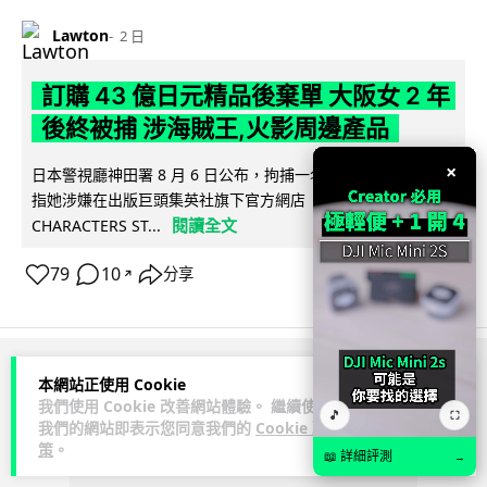
Lawton
2 日
訂購 43 億日元精品後棄單 大阪女 2 年
後終被捕 涉海賊王,火影周邊產品
×
日本警視廳神田署 8 月 6 日公布，拘捕一名 32 歲大阪女子，
指她涉嫌在出版巨頭集英社旗下官方網店「JUMP
閱讀全文
CHARACTERS ST...
79
10
分享
↗
ADVERTISEMENT
本網站正使用 Cookie
我們使用 Cookie 改善網站體驗。 繼續使用
🎵
⛶
我們的網站即表示您同意我們的
Cookie 政
策
。
📖 詳細評測
→