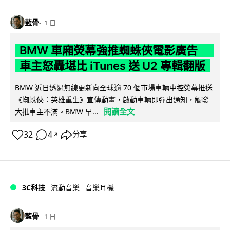
藍骨
1 日
BMW 車廂熒幕強推蜘蛛俠電影廣告
車主怒轟堪比 iTunes 送 U2 專輯翻版
BMW 近日透過無線更新向全球逾 70 個市場車輛中控熒幕推送
《蜘蛛俠：英雄重生》宣傳動畫，啟動車輛即彈出通知，觸發
閱讀全文
大批車主不滿。BMW 早...
32
4
分享
↗
3C科技
流動音樂
音樂耳機
藍骨
1 日