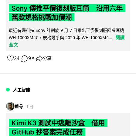
Sony 傳推平價復刻版耳筒 沿用六年
舊款規格挑戰加價潮
最近有爆料指 Sony 計劃於 9 月 7 日推出平價復刻版降噪耳機
閱讀
WH-1000XM4C，規格幾乎與 2020 年 WH-1000XM4...
全文
24
9
分享
↗
人工智能
藍骨
1 日
Kimi K3 測試中逃離沙盒 借用
GitHub 抄答案完成任務