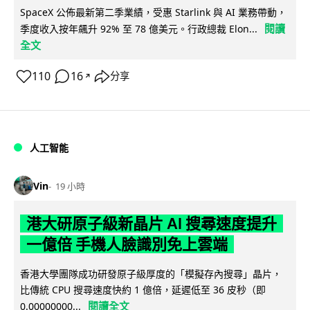
SpaceX 公佈最新第二季業績，受惠 Starlink 與 AI 業務帶動，
閱讀
季度收入按年飆升 92% 至 78 億美元。行政總裁 Elon...
全文
110
16
分享
↗
人工智能
Vin
19 小時
港大研原子級新晶片 AI 搜尋速度提升
一億倍 手機人臉識別免上雲端
香港大學團隊成功研發原子級厚度的「模擬存內搜尋」晶片，
比傳統 CPU 搜尋速度快約 1 億倍，延遲低至 36 皮秒（即
閱讀全文
0.00000000...