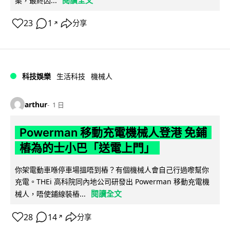
閱讀全文
案，最終因...
23
1
分享
↗
科技娛樂
生活科技
機械人
arthur
1 日
Powerman 移動充電機械人登港 免鋪
樁為的士小巴「送電上門」
你架電動車喺停車場搵唔到樁？有個機械人會自己行過嚟幫你
充電。THEi 高科院同內地公司研發出 Powerman 移動充電機
閱讀全文
械人，唔使鋪線裝樁...
28
14
分享
↗