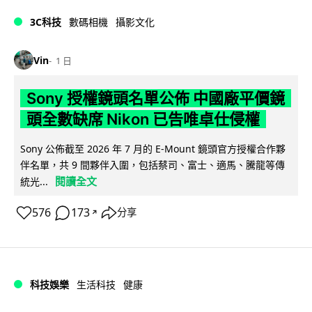
3C科技
數碼相機
攝影文化
Vin
1 日
Sony 授權鏡頭名單公佈 中國廠平價鏡
頭全數缺席 Nikon 已告唯卓仕侵權
Sony 公佈截至 2026 年 7 月的 E-Mount 鏡頭官方授權合作夥
伴名單，共 9 間夥伴入圍，包括蔡司、富士、適馬、騰龍等傳
閱讀全文
統光...
576
173
分享
↗
科技娛樂
生活科技
健康