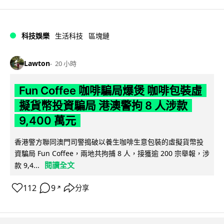
科技娛樂
生活科技
區塊鏈
Lawton
20 小時
Fun Coffee 咖啡騙局爆煲 咖啡包裝虛
擬貨幣投資騙局 港澳警拘 8 人涉款
9,400 萬元
香港警方聯同澳門司警搗破以養生咖啡生意包裝的虛擬貨幣投
資騙局 Fun Coffee，兩地共拘捕 8 人，接獲逾 200 宗舉報，涉
閱讀全文
款 9,4...
112
9
分享
↗