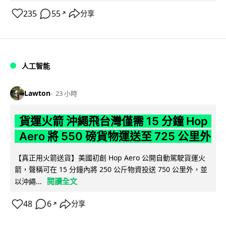
235
55
分享
↗
人工智能
Lawton
23 小時
貨運火箭 沖繩飛台灣僅需 15 分鐘 Hop
Aero 將 550 磅貨物運送至 725 公里外
【真正用火箭送貨】美國初創 Hop Aero 公開自動駕駛貨運火
箭，聲稱可在 15 分鐘內將 250 公斤物資投送 750 公里外，並
閱讀全文
以沖繩...
48
6
分享
↗