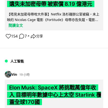
遺失未加密母帶 被索償 8.19 億港元
【唔見未加密母帶咁大件事】Netflix 洛杉磯辦公室被竊，未上
映的 Nicolas Cage 電影《Fortitude》母帶亦告失蹤。電影...
閱讀全文
154
7
分享
↗
人工智能
Vin
19 小時
Elon Musk: SpaceX 將挑戰萬億年收
入 目標明年數據中心上太空 Starlink 覆
蓋全球170國