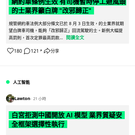
網約車條例生效 有司機暫時停工避風頭
的士業界籲白牌 "改邪歸正"
規管網約車法例大部分條文已於 8 月 3 日生效，的士業界就期
望白牌車司機，能夠「改邪歸正」回流駕駛的士。新例大幅提
閱讀全文
高罰則，首次定罪最高罰款...
180
121
分享
↗
人工智能
Lawton
21 小時
白宮拒測中國開放 AI 模型 業界質疑安
全框架選擇性執行