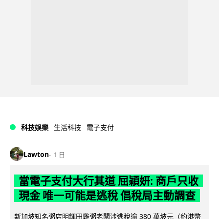
科技娛樂
生活科技
電子支付
Lawton
1 日
當電子支付大行其道 屈穎妍: 商戶只收
現金 唯一可能是逃稅 倡稅局主動調查
新加坡知名粥店明輝田雞粥老闆涉逃稅逾 380 萬坡元（約港幣