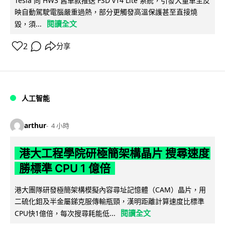
Tesla 向 HW3 舊車款推送 FSD v14 Lite 系統，引發大量車主反
映自動駕駛電腦嚴重過熱，部分更觸發高溫保護甚至直接燒
閱讀全文
毀，須...
2
分享
人工智能
arthur
4 小時
港大工程學院研極簡架構晶片 搜尋速度
勝標準 CPU 1 億倍
港大團隊研發極簡架構模擬內容尋址記憶體（CAM）晶片，用
二硫化鉬及半金屬銻克服傳輸瓶頸，漢明距離計算速度比標準
閱讀全文
CPU快1億倍，每次搜尋耗能低...