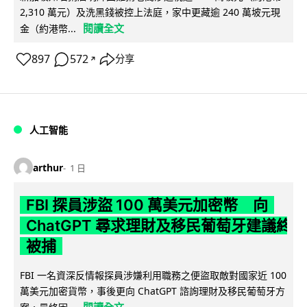
2,310 萬元）及洗黑錢被控上法庭，家中更藏逾 240 萬坡元現
閱讀全文
金（約港幣...
897
572
分享
↗
人工智能
arthur
1 日
FBI 探員涉盜 100 萬美元加密幣 向
ChatGPT 尋求理財及移民葡萄牙建議終
被捕
FBI 一名資深反情報探員涉嫌利用職務之便盜取敵對國家近 100
萬美元加密貨幣，事後更向 ChatGPT 諮詢理財及移民葡萄牙方