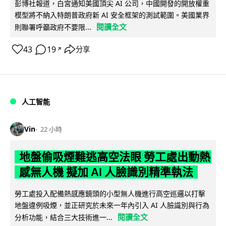
彭博社報道，白宮通知美國頂尖 AI 公司，中國開發的開放權重
模型將不納入特朗普政府新 AI 安全框架的測試範圍。美國業界
閱讀全文
則聯署呼籲政府不要限...
43
19
分享
↗
人工智能
Vin
22 小時
地盤偷吸煙難逃高空法眼 勞工處出動熱
感無人機 擬加 AI 人臉識別精準執法
勞工處投入配備熱感應鏡頭的小型無人機進行高空巡邏以打擊
地盤違例吸煙，並正研究於未來一年內引入 AI 人臉識別與行為
閱讀全文
分析功能，結合三大技術進一...