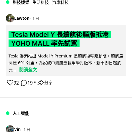
科技娛樂
生活科技
汽車科技
Lawton
1 日
Tesla Model Y 長續航後驅版抵港
YOHO MALL 率先試駕
Tesla 香港推出 Model Y Premium 長續航後輪驅動版，續航最
高達 691 公里，為家族中續航最長單摩打版本。新車即日起於
閱讀全文
元...
92
19
分享
↗
人工智能
Vin
1 日