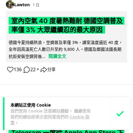
Lawton
1 日
室內空氣 40 度暑熱難耐 德國空調普及
率僅 3% 大眾繼續忍的最大原因
德國今夏持續熱浪，空調普及率僅 3%，課室溫度逼近 40 度，
全年因高溫死亡人數已升至約 9,800 人。德國及鄰國法國長期
閱讀全文
抗拒安裝空調背後...
136
22
分享
↗
科技娛樂
生活科技
社交網絡
本網站正使用 Cookie
我們使用 Cookie 改善網站體驗。 繼續使用
Lawton
1 日
我們的網站即表示您同意我們的
Cookie 政
策
。
Telegram 一度從 Apple App Store 下