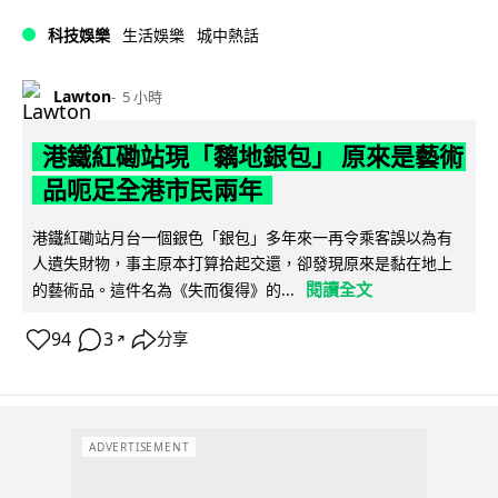
科技娛樂
生活娛樂
城中熱話
Lawton
5 小時
港鐵紅磡站現「黐地銀包」 原來是藝術
品呃足全港市民兩年
港鐵紅磡站月台一個銀色「銀包」多年來一再令乘客誤以為有
人遺失財物，事主原本打算拾起交還，卻發現原來是黏在地上
閱讀全文
的藝術品。這件名為《失而復得》的...
94
3
分享
↗
ADVERTISEMENT