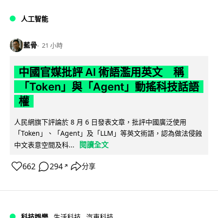
人工智能
藍骨
21 小時
中國官媒批評 AI 術語濫用英文 稱
「Token」與「Agent」動搖科技話語
權
人民網旗下評論於 8 月 6 日發表文章，批評中國廣泛使用
「Token」、「Agent」及「LLM」等英文術語，認為做法侵蝕
閱讀全文
中文表意空間及科...
662
294
分享
↗
科技娛樂
生活科技
汽車科技