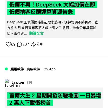
低價不再！DeepSeek 大幅加價在即
低價搶客反釀運算資源告急
DeepSeek 因低價策略掀起需求熱潮，運算資源不勝負荷，官
方於 8 月 6 日宣布即將大幅上調 API 收費，惟未公布具體加
閱讀全文
幅。事件與...
69
20
分享
↗
iOS App
應用軟件
應用軟件
Lawton
1 日
首爾大生 2 星期開發防曬地圖 一日暴增
2 萬人下載衝榜首