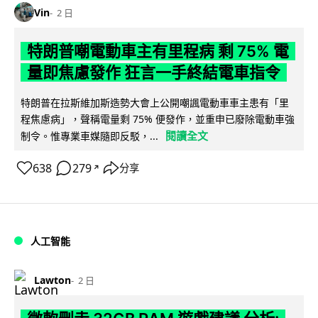
Vin
2 日
特朗普嘲電動車主有里程病 剩 75% 電
量即焦慮發作 狂言一手終結電車指令
特朗普在拉斯維加斯造勢大會上公開嘲諷電動車車主患有「里
程焦慮病」，聲稱電量剩 75% 便發作，並重申已廢除電動車強
閱讀全文
制令。惟專業車媒隨即反駁，...
638
279
分享
↗
人工智能
Lawton
2 日