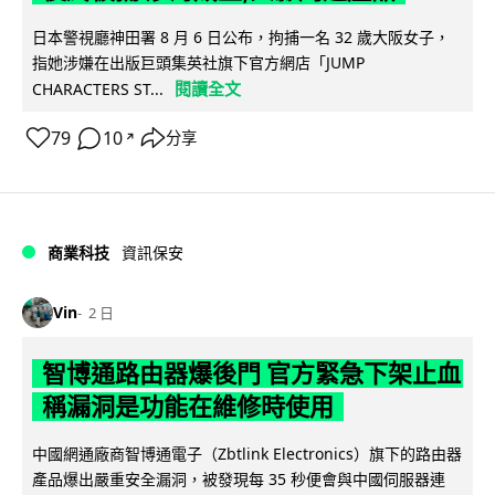
日本警視廳神田署 8 月 6 日公布，拘捕一名 32 歲大阪女子，
指她涉嫌在出版巨頭集英社旗下官方網店「JUMP
閱讀全文
CHARACTERS ST...
79
10
分享
↗
商業科技
資訊保安
Vin
2 日
智博通路由器爆後門 官方緊急下架止血
稱漏洞是功能在維修時使用
中國網通廠商智博通電子（Zbtlink Electronics）旗下的路由器
產品爆出嚴重安全漏洞，被發現每 35 秒便會與中國伺服器連