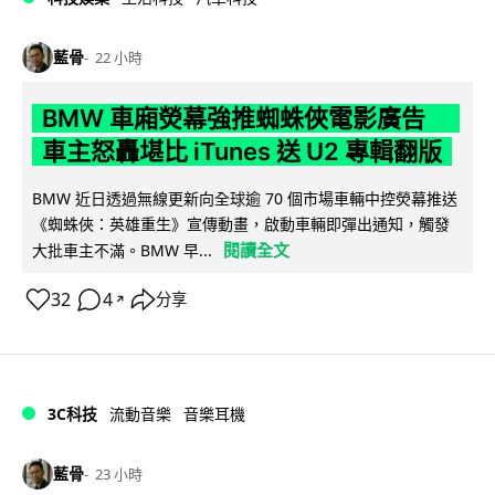
藍骨
22 小時
BMW 車廂熒幕強推蜘蛛俠電影廣告
車主怒轟堪比 iTunes 送 U2 專輯翻版
BMW 近日透過無線更新向全球逾 70 個市場車輛中控熒幕推送
《蜘蛛俠：英雄重生》宣傳動畫，啟動車輛即彈出通知，觸發
閱讀全文
大批車主不滿。BMW 早...
32
4
分享
↗
3C科技
流動音樂
音樂耳機
藍骨
23 小時