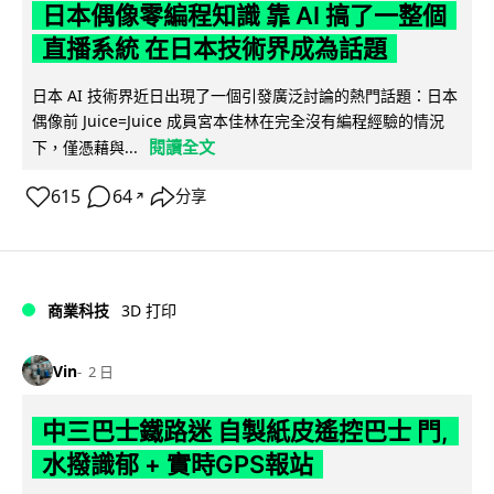
日本偶像零編程知識 靠 AI 搞了一整個
直播系統 在日本技術界成為話題
日本 AI 技術界近日出現了一個引發廣泛討論的熱門話題：日本
偶像前 Juice=Juice 成員宮本佳林在完全沒有編程經驗的情況
閱讀全文
下，僅憑藉與...
615
64
分享
↗
商業科技
3D 打印
Vin
2 日
中三巴士鐵路迷 自製紙皮遙控巴士 門,
水撥識郁 + 實時GPS報站