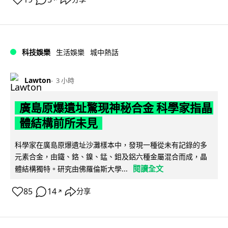
科技娛樂
生活娛樂
城中熱話
Lawton
3 小時
廣島原爆遺址驚現神秘合金 科學家指晶
體結構前所未見
科學家在廣島原爆遺址沙灘樣本中，發現一種從未有記錄的多
元素合金，由鐵、鉻、鎳、錳、鉬及鋁六種金屬混合而成，晶
閱讀全文
體結構獨特。研究由佛羅倫斯大學...
85
14
分享
↗