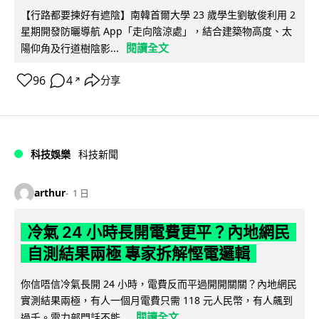
【行路都要揀好有遮陰】南韓首爾大學 23 歲學生劉敏俊利用 2
星期開發防曬導航 App「走向陰涼處」，結合建築物高度、太
閱讀全文
陽仰角及行道樹陰影...
96
4
分享
↗
科技娛樂
科技新聞
arthur
1 日
冷氣 24 小時長開電費更平？內地網民
自測結果兩極 專家拆解慳電邏輯
你信唔信冷氣長開 24 小時，電費反而平過開開關關？內地網民
實測結果兩極，有人一個月電費只需 118 元人民幣，有人飆到
閱讀全文
過千。電力部門話不能...