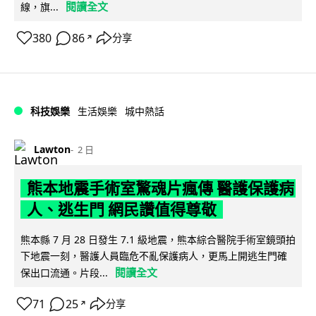
閱讀全文
線，旗...
380
86
分享
↗
科技娛樂
生活娛樂
城中熱話
Lawton
2 日
熊本地震手術室驚魂片瘋傳 醫護保護病
人、逃生門 網民讚值得尊敬
熊本縣 7 月 28 日發生 7.1 級地震，熊本綜合醫院手術室鏡頭拍
下地震一刻，醫護人員臨危不亂保護病人，更馬上開逃生門確
閱讀全文
保出口流通。片段...
71
25
分享
↗