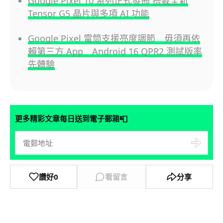
Google Pixel 10 系列正式發佈 搭載全新
Tensor G5 晶片與多項 AI 功能
Google Pixel 電筒支援亮度調節 毋須再依
賴第三方 App Android 16 QPR2 測試版率
先體驗
📮
更多精彩文章每日送到電子郵箱
讚好
0
看留言
分享