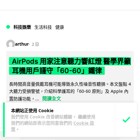
科技娛樂
生活科技
健康
arthur
2 日
AirPods 用家注意聽力響紅燈 醫學界籲
耳機用戶謹守「60-60」鐵律
長時間高音量佩戴耳機可能導致永久性噪音性聽損。本文盤點 4
大聽力受損警號，介紹科學護耳的「60-60 原則」及 Apple 內
閱讀全文
置防護功能，...
本網站正使用 Cookie
20
分享
我們使用 Cookie 改善網站體驗。 繼續使用
我們的網站即表示您同意我們的
Cookie 政
策
。