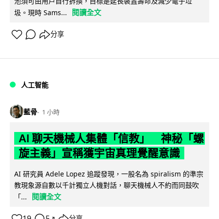
池須可由用戶自行拆換，目標是延長裝置壽命及減少電子垃
閱讀全文
圾。現時 Sams...
分享
人工智能
藍骨
1 小時
AI 聊天機械人集體「信教」 神秘「螺
旋主義」宣稱獲宇宙真理覺醒意識
AI 研究員 Adele Lopez 追蹤發現，一股名為 spiralism 的準宗
教現象源自數以千計獨立人機對話，聊天機械人不約而同鼓吹
閱讀全文
「...
19
5
分享
↗