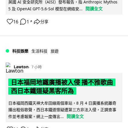
英國 AI 安全研究所（AISI）發布報告，指 Anthropic Mythos
閱讀全文
5 及 OpenAI GPT-5.6-Sol 模型在網絡安...
16
1
分享
↗
科技娛樂
生活科技
旅遊
Lawton
7 小時
日本福岡地鐵廣播被入侵 播不雅歌曲
西日本鐵道疑黑客所為
日本福岡西鐵天神大牟田線兩個車站，8 月 4 日廣播系統離奇
播出粗俗歌聲，西日本鐵道懷疑遭第三方非法入侵，正調查事
閱讀全文
件並考慮報案。網上一度傳言...