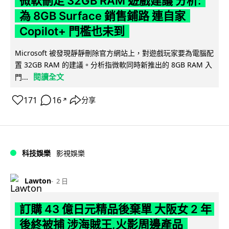
微軟刪走 32GB RAM 遊戲建議 分析:
為 8GB Surface 銷售鋪路 連自家
Copilot+ 門檻也未到
Microsoft 被發現靜靜刪除官方網站上，對遊戲玩家要為電腦配
置 32GB RAM 的建議。分析指微軟同時新推出的 8GB RAM 入
閱讀全文
門...
171
16
分享
↗
科技娛樂
影視娛樂
Lawton
2 日
訂購 43 億日元精品後棄單 大阪女 2 年
後終被捕 涉海賊王,火影周邊產品