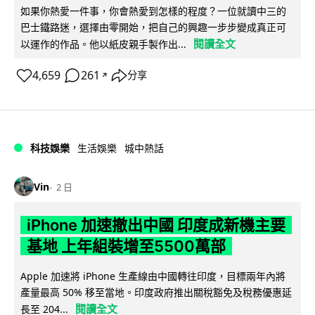
如果你熱愛一件事，你會熱愛到怎樣的程度？一位就讀中三的
巴士鐵路迷，選擇由零開始，把自己的興趣一步步變成真正可
閱讀全文
以運作的作品。他以紙皮親手製作出...
4,659
261
分享
↗
科技娛樂
生活娛樂
城中熱話
Vin
2 日
iPhone 加速撤出中國 印度成新機主要
基地 上年組裝增至5500萬部
Apple 加速將 iPhone 生產線由中國轉往印度，目標兩年內將
產量最高 50% 移至當地。印度政府推出關稅豁免及稅務優惠延
閱讀全文
長至 204...