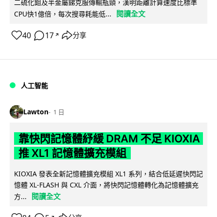
二硫化鉬及半金屬銻克服傳輸瓶頸，漢明距離計算速度比標準
閱讀全文
CPU快1億倍，每次搜尋耗能低...
40
17
分享
↗
人工智能
Lawton
1 日
靠快閃記憶體紓緩 DRAM 不足 KIOXIA
推 XL1 記憶體擴充模組
KIOXIA 發表全新記憶體擴充模組 XL1 系列，結合低延遲快閃記
憶體 XL-FLASH 與 CXL 介面，將快閃記憶體轉化為記憶體擴充
閱讀全文
方...