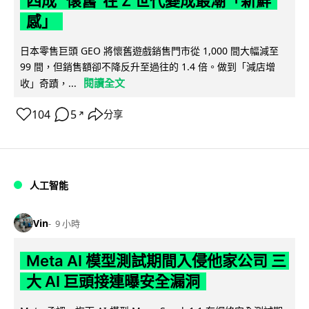
四成 "懷舊"在 Z 世代變成最潮「新鮮
感」
日本零售巨頭 GEO 將懷舊遊戲銷售門市從 1,000 間大幅減至
99 間，但銷售額卻不降反升至過往的 1.4 倍。做到「減店增
閱讀全文
收」奇蹟，...
104
5
分享
↗
人工智能
Vin
9 小時
Meta AI 模型測試期間入侵他家公司 三
大 AI 巨頭接連曝安全漏洞