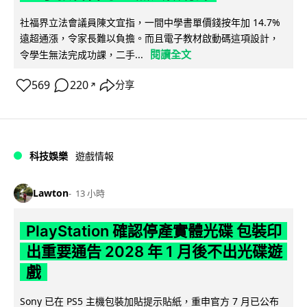
社福界立法會議員陳文宜指，一間中學書單價錢按年加 14.7%
遠超通漲，令家長難以負擔。而且電子教材啟動碼這項設計，
閱讀全文
令學生無法完成功課，二手...
569
220
分享
↗
科技娛樂
遊戲情報
Lawton
13 小時
PlayStation 確認停產實體光碟 包裝印
出重要通告 2028 年 1 月後不出光碟遊
戲
Sony 已在 PS5 主機包裝加貼提示貼紙，重申官方 7 月已公布