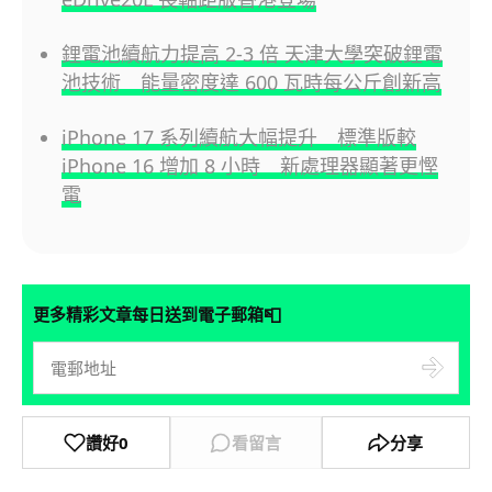
鋰電池續航力提高 2-3 倍 天津大學突破鋰電
池技術 能量密度達 600 瓦時每公斤創新高
iPhone 17 系列續航大幅提升 標準版較
iPhone 16 增加 8 小時 新處理器顯著更慳
電
📮
更多精彩文章每日送到電子郵箱
讚好
0
看留言
分享