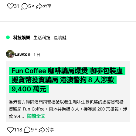
31
5
分享
↗
科技娛樂
生活科技
區塊鏈
Lawton
1 日
Fun Coffee 咖啡騙局爆煲 咖啡包裝虛
擬貨幣投資騙局 港澳警拘 8 人涉款
9,400 萬元
香港警方聯同澳門司警搗破以養生咖啡生意包裝的虛擬貨幣投
資騙局 Fun Coffee，兩地共拘捕 8 人，接獲逾 200 宗舉報，涉
閱讀全文
款 9,4...
118
9
分享
↗