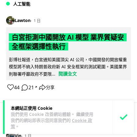
人工智能
Lawton
1 日
白宮拒測中國開放 AI 模型 業界質疑安
全框架選擇性執行
彭博社報道，白宮通知美國頂尖 AI 公司，中國開發的開放權重
模型將不納入特朗普政府新 AI 安全框架的測試範圍。美國業界
閱讀全文
則聯署呼籲政府不要限...
44
21
分享
↗
本網站正使用 Cookie
我們使用 Cookie 改善網站體驗。 繼續使用
人工智能
我們的網站即表示您同意我們的
Cookie 政
策
。
Vin
1 日