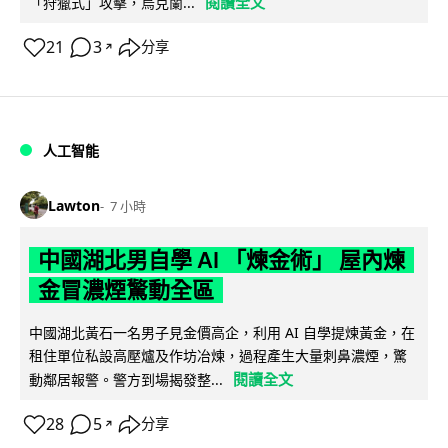
閱讀全文
「狩獵式」攻擊，烏克蘭...
21
3
分享
↗
人工智能
Lawton
7 小時
中國湖北男自學 AI 「煉金術」 屋內煉
金冒濃煙驚動全區
中國湖北黃石一名男子見金價高企，利用 AI 自學提煉黃金，在
租住單位私設高壓爐及作坊冶煉，過程產生大量刺鼻濃煙，驚
閱讀全文
動鄰居報警。警方到場揭發整...
28
5
分享
↗