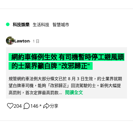
科技娛樂
生活科技
智慧城市
Lawton
1 日
網約車條例生效 有司機暫時停工避風頭
的士業界籲白牌 "改邪歸正"
規管網約車法例大部分條文已於 8 月 3 日生效，的士業界就期
望白牌車司機，能夠「改邪歸正」回流駕駛的士。新例大幅提
閱讀全文
高罰則，首次定罪最高罰款...
204
146
分享
↗