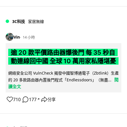
3C科技
家居無線
Vin
14 小時
逾 20 款平價路由器爆後門 每 35 秒自
動連線回中國 全球 10 萬用家私隱堪憂
網絡安全公司 VulnCheck 揭發中國智博通電子（Zbtlink）生產
閱
的 20 多款路由器內置後門程式「Endlessdoors」（無盡...
讀全文
710
177
分享
↗