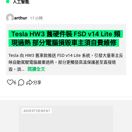
人工智能
arthur
17 小時
Tesla HW3 舊硬件裝 FSD v14 Lite 頻
現過熱 部分電腦損毀車主須自費維修
Tesla 向 HW3 舊車款推送 FSD v14 Lite 系統，引發大量車主反
映自動駕駛電腦嚴重過熱，部分更觸發高溫保護甚至直接燒
閱讀全文
毀，須...
6
分享
ADVERTISEMENT