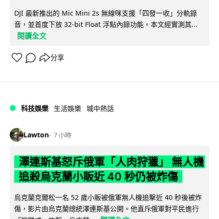
DJI 最新推出的 Mic Mini 2s 無線咪支援「四發一收」分軌錄
音，並首度下放 32-bit Float 浮點內錄功能。本文經實測其...
閱讀全文
分享
科技娛樂
生活娛樂
城中熱話
Lawton
7 小時
澤連斯基怒斥俄軍「人肉狩獵」 無人機
追殺烏克蘭小販近 40 秒仍被炸傷
烏克蘭克爾松一名 52 歲小販被俄軍無人機追擊近 40 秒後被炸
傷，影片由烏克蘭總統澤連斯基公開。他直斥俄軍對平民進行