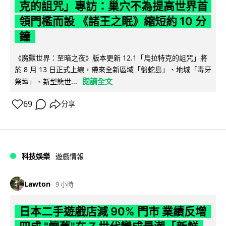
克的詛咒」專訪：巢穴不為提高世界首
領門檻而設 《諸王之眠》縮短約 10 分
鐘
《魔獸世界：至暗之夜》版本更新 12.1「烏拉特克的詛咒」將
於 8 月 13 日正式上線，帶來全新區域「盤蛇島」、地城「毒牙
閱讀全文
祭壇」、新型態世...
69
分享
科技娛樂
遊戲情報
Lawton
9 小時
日本二手遊戲店減 90% 門市 業績反增