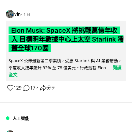
Vin
1 日
Elon Musk: SpaceX 將挑戰萬億年收
入 目標明年數據中心上太空 Starlink 覆
蓋全球170國
SpaceX 公佈最新第二季業績，受惠 Starlink 與 AI 業務帶動，
閱讀
季度收入按年飆升 92% 至 78 億美元。行政總裁 Elon...
全文
129
17
分享
↗
人工智能