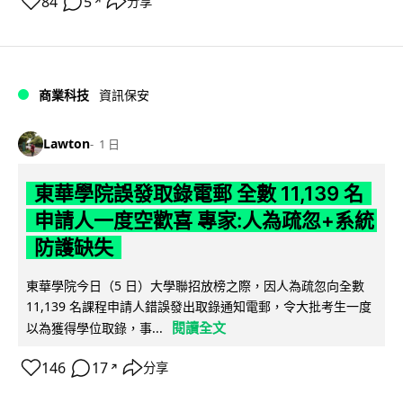
84
5
分享
↗
商業科技
資訊保安
Lawton
1 日
東華學院誤發取錄電郵 全數 11,139 名
申請人一度空歡喜 專家:人為疏忽+系統
防護缺失
東華學院今日（5 日）大學聯招放榜之際，因人為疏忽向全數
11,139 名課程申請人錯誤發出取錄通知電郵，令大批考生一度
閱讀全文
以為獲得學位取錄，事...
146
17
分享
↗