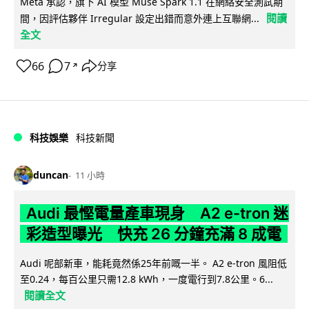
Meta 承認，旗下 AI 模型 Muse Spark 1.1 在網絡安全測試期
閱讀
間，因評估夥伴 Irregular 設定出錯而意外連上互聯網...
全文
66
7
分享
↗
科技娛樂
科技新聞
duncan
11 小時
Audi 最慳電量產車現身 A2 e-tron 迷
彩造型曝光 快充 26 分鐘充滿 8 成電
Audi 呢部新車，能耗竟然係25年前嘅一半。 A2 e-tron 風阻低
至0.24，每百公里只需12.8 kWh，一度電行到7.8公里。6...
閱讀全文