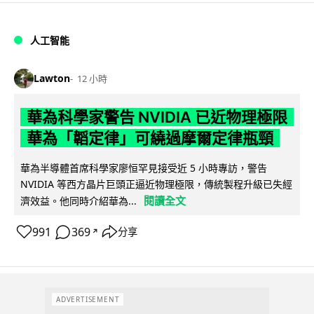
人工智能
Lawton
12 小時
華為科學家警告 NVIDIA 已近物理極限
華為「韜定律」可繞過摩爾定律瓶頸
華為半導體首席科學家廖恒罕見接受近 5 小時專訪，警告
NVIDIA 等西方晶片巨頭正逼近物理極限，傳統製程升級已失經
閱讀全文
濟效益。他同時介紹華為...
991
369
分享
↗
ADVERTISEMENT