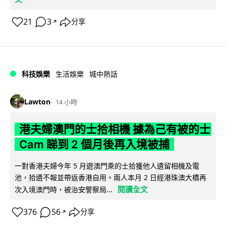
21
3
分享
↗
科技娛樂
生活娛樂
城中熱話
Lawton
14 小時
港夫婦澳門的士拾相機 據為己有被的士
Cam 睇到 2 個月後再入境被捕
一對香港夫婦今年 5 月遊澳門乘的士拾獲他人遺留相機及電
池，拾遺不報並帶返香港自用。兩人本月 2 日經港珠澳大橋再
閱讀全文
次入境澳門時，被治安警察局...
376
56
分享
↗