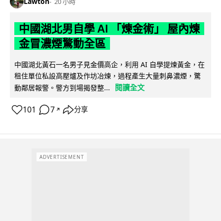
Lawton
20 小時
中國湖北男自學 AI 「煉金術」 屋內煉
金冒濃煙驚動全區
中國湖北黃石一名男子見金價高企，利用 AI 自學提煉黃金，在
租住單位私設高壓爐及作坊冶煉，過程產生大量刺鼻濃煙，驚
閱讀全文
動鄰居報警。警方到場揭發整...
101
7
分享
↗
ADVERTISEMENT