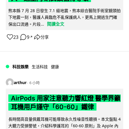
熊本縣 7 月 28 日發生 7.1 級地震，熊本綜合醫院手術室鏡頭拍
下地震一刻，醫護人員臨危不亂保護病人，更馬上開逃生門確
閱讀全文
保出口流通。片段...
23
9
分享
↗
科技娛樂
生活科技
健康
arthur
6 小時
AirPods 用家注意聽力響紅燈 醫學界籲
耳機用戶謹守「60-60」鐵律
長時間高音量佩戴耳機可能導致永久性噪音性聽損。本文盤點 4
大聽力受損警號，介紹科學護耳的「60-60 原則」及 Apple 內