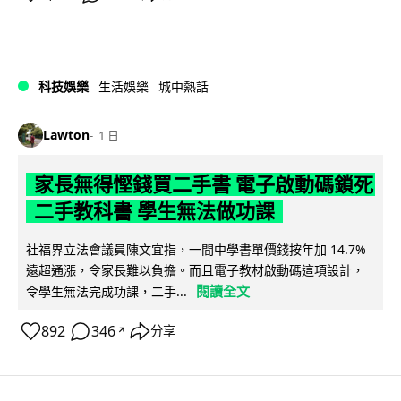
科技娛樂
生活娛樂
城中熱話
Lawton
1 日
家長無得慳錢買二手書 電子啟動碼鎖死
二手教科書 學生無法做功課
社福界立法會議員陳文宜指，一間中學書單價錢按年加 14.7%
遠超通漲，令家長難以負擔。而且電子教材啟動碼這項設計，
閱讀全文
令學生無法完成功課，二手...
892
346
分享
↗