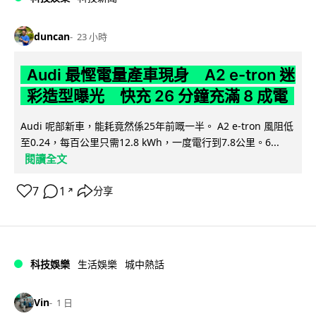
duncan
23 小時
Audi 最慳電量產車現身 A2 e-tron 迷
彩造型曝光 快充 26 分鐘充滿 8 成電
Audi 呢部新車，能耗竟然係25年前嘅一半。 A2 e-tron 風阻低
至0.24，每百公里只需12.8 kWh，一度電行到7.8公里。6...
閱讀全文
7
1
分享
↗
科技娛樂
生活娛樂
城中熱話
Vin
1 日