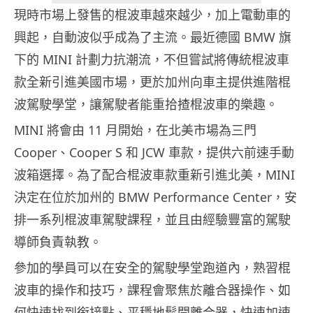
現時市場上發售的棍波車越來越少，加上電動車的
興起，自動波似乎成為了主流。最近德國 BMW 旗
下的 MINI 計劃力抗潮流，不但嘗試將傳統棍波車
款全新引進美國市場，更於加州向車主提供進階棍
波駕駛學堂，讓駕駛者能重拾揸棍波車的樂趣。
MINI 將會由 11 月開始，在北美市場為三門
Cooper、Cooper S 和 JCW 車款，提供六前速手動
波箱選擇。為了配合棍波車款重新引進北美，MINI
決定在位於加州的 BMW Performance Center，安
排一系列棍波車駕駛課程，並且由經驗豐富的駕駛
導師負責執教。
參加的學員可以在安全的駕駛學堂跑道內，熟習棍
波車的操作和技巧，課程會聚焦於離合器操作、如
何快速找到銜接點、平穩地鬆開離合器，快速加速