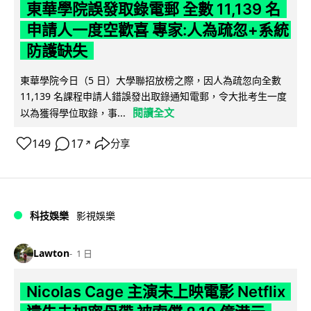
東華學院誤發取錄電郵 全數 11,139 名
申請人一度空歡喜 專家:人為疏忽+系統
防護缺失
東華學院今日（5 日）大學聯招放榜之際，因人為疏忽向全數
11,139 名課程申請人錯誤發出取錄通知電郵，令大批考生一度
閱讀全文
以為獲得學位取錄，事...
149
17
分享
↗
科技娛樂
影視娛樂
Lawton
1 日
Nicolas Cage 主演未上映電影 Netflix