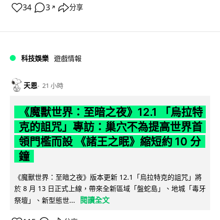
34
3
分享
↗
科技娛樂
遊戲情報
天恩
21 小時
《魔獸世界：至暗之夜》12.1 「烏拉特
克的詛咒」專訪：巢穴不為提高世界首
領門檻而設 《諸王之眠》縮短約 10 分
鐘
《魔獸世界：至暗之夜》版本更新 12.1「烏拉特克的詛咒」將
於 8 月 13 日正式上線，帶來全新區域「盤蛇島」、地城「毒牙
閱讀全文
祭壇」、新型態世...