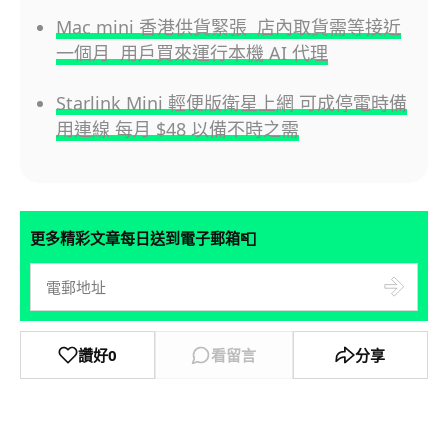
Mac mini 香港供貨緊張 店內取貨需等接近
一個月 用戶買來運行本機 AI 代理
Starlink Mini 輕便版衛星上網 可成停電時備
用連線 每月 $48 以備不時之需
📮
更多精彩文章每日送到電子郵箱
讚好
0
看留言
分享