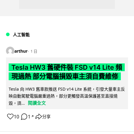
人工智能
arthur
1 日
Tesla HW3 舊硬件裝 FSD v14 Lite 頻
現過熱 部分電腦損毀車主須自費維修
Tesla 向 HW3 舊車款推送 FSD v14 Lite 系統，引發大量車主反
映自動駕駛電腦嚴重過熱，部分更觸發高溫保護甚至直接燒
閱讀全文
毀，須...
10
1
分享
↗