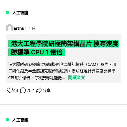
人工智能
arthur
1 日
港大工程學院研極簡架構晶片 搜尋速度
勝標準 CPU 1 億倍
港大團隊研發極簡架構模擬內容尋址記憶體（CAM）晶片，用
二硫化鉬及半金屬銻克服傳輸瓶頸，漢明距離計算速度比標準
閱讀全文
CPU快1億倍，每次搜尋耗能低...
43
20
分享
↗
人工智能