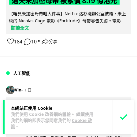
遺失未加密母帶 被索償 8.19 億港元
【唔見未加密母帶咁大件事】Netflix 洛杉磯辦公室被竊，未上
映的 Nicolas Cage 電影《Fortitude》母帶亦告失蹤。電影...
閱讀全文
184
10
分享
↗
人工智能
Vin
1 日
Elon Musk: SpaceX 將挑戰萬億年收
本網站正使用 Cookie
我們使用 Cookie 改善網站體驗。 繼續使用
入 目標明年數據中心上太空 Starlink 覆
我們的網站即表示您同意我們的
Cookie 政
蓋全球170國
策
。