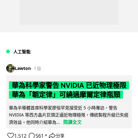
人工智能
Lawton
1 日
華為科學家警告 NVIDIA 已近物理極限
華為「韜定律」可繞過摩爾定律瓶頸
華為半導體首席科學家廖恒罕見接受近 5 小時專訪，警告
NVIDIA 等西方晶片巨頭正逼近物理極限，傳統製程升級已失經
閱讀全文
濟效益。他同時介紹華為...
1,512
561
分享
↗