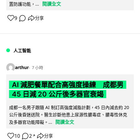
閱讀全文
置防護功能，...
9
分享
人工智能
arthur
7 小時
AI 減肥餐單配合高強度操練 成都男
45 日減 20 公斤後多器官衰竭
成都一名男子跟隨 AI 制訂高強度減脂計劃，45 日內減去約 20
公斤後昏迷送院。醫生診斷他患上尿源性膿毒症、膿毒性休克
閱讀全文
及多器官功能障礙。...
10
2
分享
↗