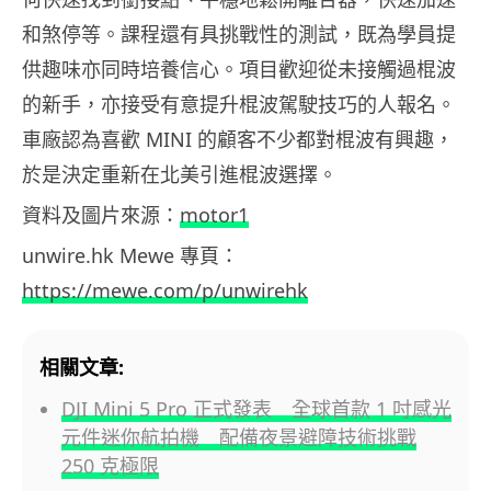
和煞停等。課程還有具挑戰性的測試，既為學員提
供趣味亦同時培養信心。項目歡迎從未接觸過棍波
的新手，亦接受有意提升棍波駕駛技巧的人報名。
車廠認為喜歡 MINI 的顧客不少都對棍波有興趣，
於是決定重新在北美引進棍波選擇。
資料及圖片來源：
motor1
unwire.hk Mewe 專頁：
https://mewe.com/p/unwirehk
相關文章:
DJI Mini 5 Pro 正式發表 全球首款 1 吋感光
元件迷你航拍機 配備夜景避障技術挑戰
250 克極限