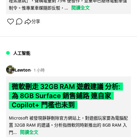
程焦慮病」，聲稱電量剩 75% 便發作，並重申已廢除電動車強
閱讀全文
制令。惟專業車媒隨即反駁，...
分享
人工智能
Lawton
1 小時
微軟刪走 32GB RAM 遊戲建議 分析:
為 8GB Surface 銷售鋪路 連自家
Copilot+ 門檻也未到
Microsoft 被發現靜靜刪除官方網站上，對遊戲玩家要為電腦配
置 32GB RAM 的建議。分析指微軟同時新推出的 8GB RAM 入
閱讀全文
門...