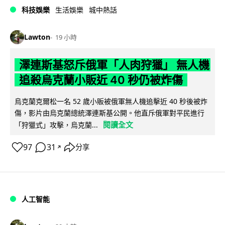
科技娛樂
生活娛樂
城中熱話
Lawton
19 小時
澤連斯基怒斥俄軍「人肉狩獵」 無人機
追殺烏克蘭小販近 40 秒仍被炸傷
烏克蘭克爾松一名 52 歲小販被俄軍無人機追擊近 40 秒後被炸
傷，影片由烏克蘭總統澤連斯基公開。他直斥俄軍對平民進行
閱讀全文
「狩獵式」攻擊，烏克蘭...
97
31
分享
↗
人工智能