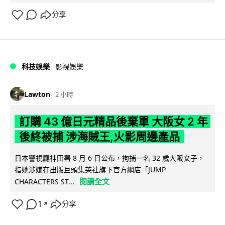
分享
科技娛樂
影視娛樂
Lawton
2 小時
訂購 43 億日元精品後棄單 大阪女 2 年
後終被捕 涉海賊王,火影周邊產品
日本警視廳神田署 8 月 6 日公布，拘捕一名 32 歲大阪女子，
指她涉嫌在出版巨頭集英社旗下官方網店「JUMP
閱讀全文
CHARACTERS ST...
1
分享
↗