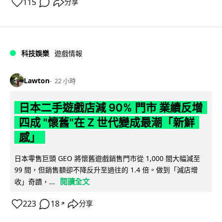
115
分享
科技娛樂
遊戲情報
Lawton
22 小時
日本二手遊戲店減 90% 門市 業績反增
四成 "懷舊"在 Z 世代變成最潮「新鮮
感」
日本零售巨頭 GEO 將懷舊遊戲銷售門市從 1,000 間大幅減至
99 間，但銷售額卻不降反升至過往的 1.4 倍。做到「減店增
閱讀全文
收」奇蹟，...
223
18
分享
↗