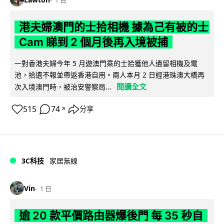
港夫婦澳門的士拾相機 據為己有被的士
Cam 睇到 2 個月後再入境被捕
一對香港夫婦今年 5 月遊澳門乘的士拾獲他人遺留相機及電
池，拾遺不報並帶返香港自用。兩人本月 2 日經港珠澳大橋再
閱讀全文
次入境澳門時，被治安警察局...
515
74
分享
↗
3C科技
家居無線
Vin
1 日
逾 20 款平價路由器爆後門 每 35 秒自