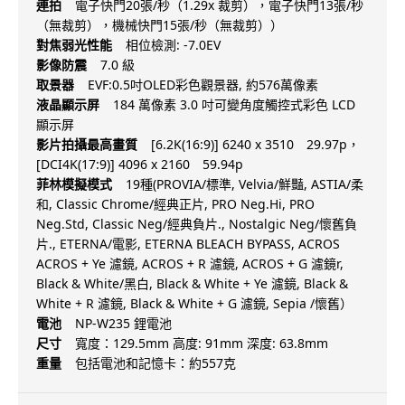
連拍
電子快門20張/秒（1.29x 裁剪），電子快門13張/秒
（無裁剪），機械快門15張/秒（無裁剪））
對焦弱光性能
相位檢測: -7.0EV
影像防震
7.0 級
取景器
EVF:0.5吋OLED彩色觀景器, 約576萬像素
液晶顯示屏
184 萬像素 3.0 吋可變角度觸控式彩色 LCD
顯示屏
影片拍攝最高畫質
[6.2K(16:9)] 6240 x 3510 29.97p，
[DCI4K(17:9)] 4096 x 2160 59.94p
菲林模擬模式
19種(PROVIA/標準, Velvia/鮮豔, ASTIA/柔
和, Classic Chrome/經典正片, PRO Neg.Hi, PRO
Neg.Std, Classic Neg/經典負片., Nostalgic Neg/懷舊負
片., ETERNA/電影, ETERNA BLEACH BYPASS, ACROS
ACROS + Ye 濾鏡, ACROS + R 濾鏡, ACROS + G 濾鏡r,
Black & White/黑白, Black & White + Ye 濾鏡, Black &
White + R 濾鏡, Black & White + G 濾鏡, Sepia /懷舊）
電池
NP-W235 鋰電池
尺寸
寬度：129.5mm 高度: 91mm 深度: 63.8mm
重量
包括電池和記憶卡：約557克