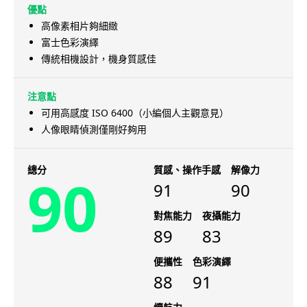
優點
高像素相片夠細緻
富士色彩演繹
傳統相機設計，機身質感佳
注意點
可用高感度 ISO 6400（小編個人主觀意見）
人像眼睛偵測僅剛好夠用
總分
質感、操作手感
解像力
90
91
90
對焦能力
夜攝能力
89
83
便攜性
色彩演繹
88
91