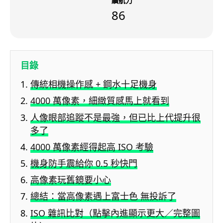
續航力
86
目錄
傳統相機操作感 + 鋼水十足機身
4000 萬像素，細緻質感馬上就看到
人像眼部追蹤不是最強，但已比上代提升很
多了
4000 萬像素經得起高 ISO 考驗
機身防手震給你 0.5 秒快門
高像素玩舊鏡要小心
總結：當高像素遇上富士色 無投訴了
ISO 雜訊比對（點擊內進顯示更大／完整圖