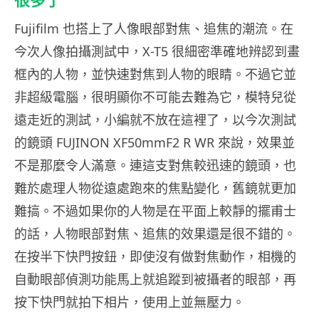
很多了
Fujifilm 也搭上了人像眼部對焦、追焦的潮流。在
今次人像拍攝測試中，X-T5 很細密準確地辨認到畫
框內的人物，並快速對焦到人物的眼睛。不過它並
非超級電腦，很明顯你不可能去難為它，模特兒從
遠走近的測試，小編就不放在這裡了，以今次測試
的鏡頭 FUJINON XF50mmF2 R WR 來說，效果並
不是那麼令人滿意。連這支對焦較迅速的鏡頭，也
難於處理人物從遠處跑來的焦點變化，舊鏡就更加
難搞。不過如果你的人物是在平面上較靜的擺甫士
的話，人物眼部對焦、追焦的效果還是很不錯的。
在按半下快門按鈕，即使沒有做對焦動作，相機的
自動眼部偵測功能馬上就追蹤到被攝者的眼部，再
按下快門就拍下相片，使用上並無壓力。