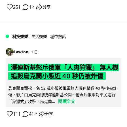
251
1
分享
↗
科技娛樂
生活娛樂
城中熱話
Lawton
1 日
澤連斯基怒斥俄軍「人肉狩獵」 無人機
追殺烏克蘭小販近 40 秒仍被炸傷
烏克蘭克爾松一名 52 歲小販被俄軍無人機追擊近 40 秒後被炸
傷，影片由烏克蘭總統澤連斯基公開。他直斥俄軍對平民進行
閱讀全文
「狩獵式」攻擊，烏克蘭...
111
41
分享
↗