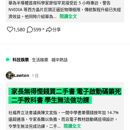
華為半導體首席科學家廖恒罕見接受近 5 小時專訪，警告
NVIDIA 等西方晶片巨頭正逼近物理極限，傳統製程升級已失經
閱讀全文
濟效益。他同時介紹華為...
1,580
599
分享
↗
科技娛樂
生活娛樂
城中熱話
Lawton
1 日
家長無得慳錢買二手書 電子啟動碼鎖死
二手教科書 學生無法做功課
社福界立法會議員陳文宜指，一間中學書單價錢按年加 14.7%
遠超通漲，令家長難以負擔。而且電子教材啟動碼這項設計，
閱讀全文
令學生無法完成功課，二手...