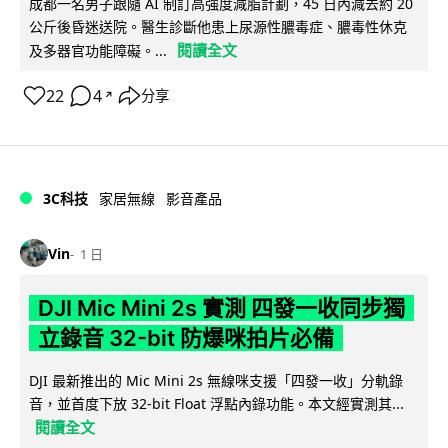
成都一名男子跟隨 AI 制訂高強度減脂計劃，45 日內減去約 20
公斤後昏迷送院。醫生診斷他患上尿源性膿毒症、膿毒性休克
閱讀全文
及多器官功能障礙。...
22
4
分享
↗
3C科技
家居無線
影音產品
Vin
1 日
DJI Mic Mini 2s 實測 四發一收同步獨
立錄音 32-bit 防爆咪拍片必備
DJI 最新推出的 Mic Mini 2s 無線咪支援「四發一收」分軌錄
音，並首度下放 32-bit Float 浮點內錄功能。本文經實測其...
閱讀全文