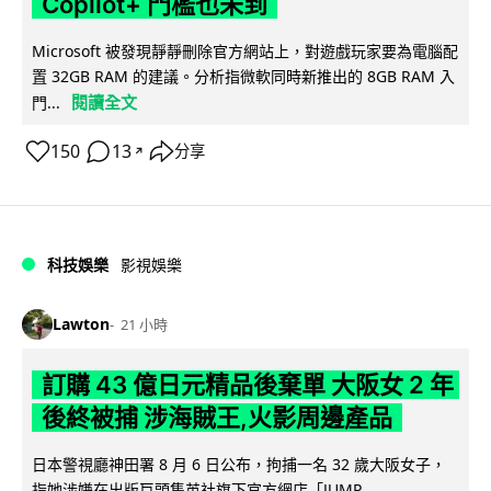
Copilot+ 門檻也未到
Microsoft 被發現靜靜刪除官方網站上，對遊戲玩家要為電腦配
置 32GB RAM 的建議。分析指微軟同時新推出的 8GB RAM 入
閱讀全文
門...
150
13
分享
↗
科技娛樂
影視娛樂
Lawton
21 小時
訂購 43 億日元精品後棄單 大阪女 2 年
後終被捕 涉海賊王,火影周邊產品
日本警視廳神田署 8 月 6 日公布，拘捕一名 32 歲大阪女子，
指她涉嫌在出版巨頭集英社旗下官方網店「JUMP