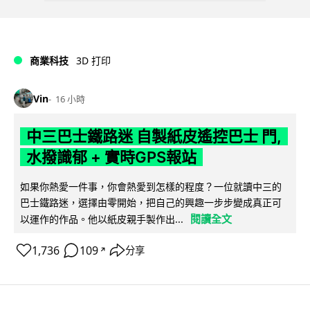
商業科技
3D 打印
Vin
16 小時
中三巴士鐵路迷 自製紙皮遙控巴士 門,
水撥識郁 + 實時GPS報站
如果你熱愛一件事，你會熱愛到怎樣的程度？一位就讀中三的
巴士鐵路迷，選擇由零開始，把自己的興趣一步步變成真正可
閱讀全文
以運作的作品。他以紙皮親手製作出...
1,736
109
分享
↗