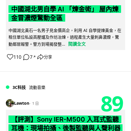
中國湖北男自學 AI 「煉金術」 屋內煉
金冒濃煙驚動全區
中國湖北黃石一名男子見金價高企，利用 AI 自學提煉黃金，在
租住單位私設高壓爐及作坊冶煉，過程產生大量刺鼻濃煙，驚
閱讀全文
動鄰居報警。警方到場揭發整...
110
7
分享
↗
3C科技
流動音樂
89
Lawton
1 日
【評測】Sony IER-M500 入耳式監聽
耳機：現場拍攝、後製監聽與人聲利器