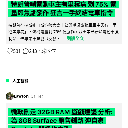
特朗普嘲電動車主有里程病 剩 75% 電
量即焦慮發作 狂言一手終結電車指令
特朗普在拉斯維加斯造勢大會上公開嘲諷電動車車主患有「里
程焦慮病」，聲稱電量剩 75% 便發作，並重申已廢除電動車強
閱讀全文
制令。惟專業車媒隨即反駁，...
531
243
分享
↗
人工智能
Lawton
21 小時
微軟刪走 32GB RAM 遊戲建議 分析:
為 8GB Surface 銷售鋪路 連自家