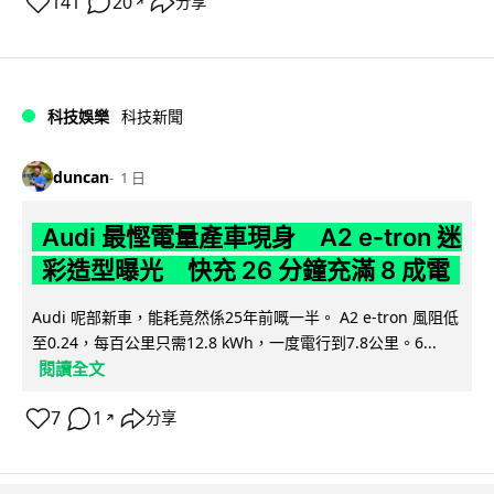
141
20
分享
↗
科技娛樂
科技新聞
duncan
1 日
Audi 最慳電量產車現身 A2 e-tron 迷
彩造型曝光 快充 26 分鐘充滿 8 成電
Audi 呢部新車，能耗竟然係25年前嘅一半。 A2 e-tron 風阻低
至0.24，每百公里只需12.8 kWh，一度電行到7.8公里。6...
閱讀全文
7
1
分享
↗