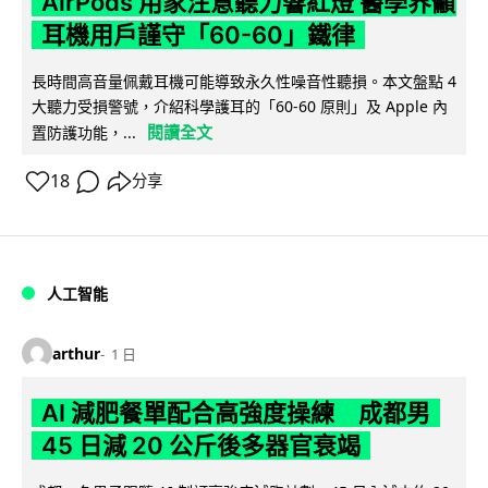
AirPods 用家注意聽力響紅燈 醫學界籲
耳機用戶謹守「60-60」鐵律
長時間高音量佩戴耳機可能導致永久性噪音性聽損。本文盤點 4
大聽力受損警號，介紹科學護耳的「60-60 原則」及 Apple 內
閱讀全文
置防護功能，...
18
分享
人工智能
arthur
1 日
AI 減肥餐單配合高強度操練 成都男
45 日減 20 公斤後多器官衰竭