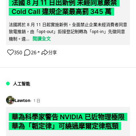
法國 8 月 11 日出新例 未經同意嚴禁
Cold Call 違規企業最高罰 345 萬
法國將於 8 月 11 日起實施新例，全面禁止企業未經消費者同意
致電推銷，由「opt-out」拒接登記制轉為「opt-in」先徵同意
閱讀全文
機制。違...
350
26
分享
↗
人工智能
Lawton
1 日
華為科學家警告 NVIDIA 已近物理極限
華為「韜定律」可繞過摩爾定律瓶頸