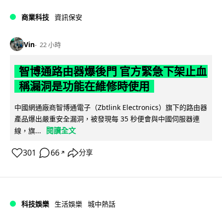
商業科技
資訊保安
Vin
22 小時
智博通路由器爆後門 官方緊急下架止血
稱漏洞是功能在維修時使用
中國網通廠商智博通電子（Zbtlink Electronics）旗下的路由器
產品爆出嚴重安全漏洞，被發現每 35 秒便會與中國伺服器連
閱讀全文
線，旗...
301
66
分享
↗
科技娛樂
生活娛樂
城中熱話