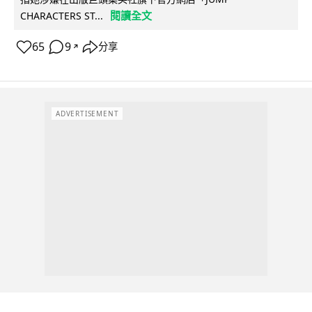
閱讀全文
CHARACTERS ST...
65
9
分享
↗
ADVERTISEMENT