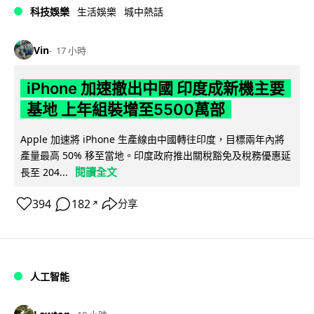
科技娛樂
生活娛樂
城中熱話
Vin
17 小時
iPhone 加速撤出中國 印度成新機主要
基地 上年組裝增至5500萬部
Apple 加速將 iPhone 生產線由中國轉往印度，目標兩年內將
產量最高 50% 移至當地。印度政府推出關稅豁免及稅務優惠延
閱讀全文
長至 204...
394
182
分享
↗
人工智能