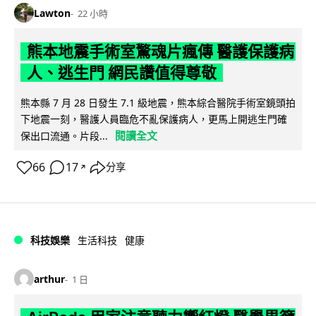
Lawton
22 小時
熊本地震手術室驚魂片瘋傳 醫護保護病
人、逃生門 網民讚值得尊敬
熊本縣 7 月 28 日發生 7.1 級地震，熊本綜合醫院手術室鏡頭拍
下地震一刻，醫護人員臨危不亂保護病人，更馬上開逃生門確
閱讀全文
保出口流通。片段...
66
17
分享
↗
科技娛樂
生活科技
健康
arthur
1 日