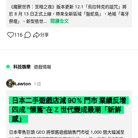
《魔獸世界：至暗之夜》版本更新 12.1「烏拉特克的詛咒」將
於 8 月 13 日正式上線，帶來全新區域「盤蛇島」、地城「毒牙
閱讀全文
祭壇」、新型態世...
116
分享
科技娛樂
遊戲情報
Lawton
1 日
日本二手遊戲店減 90% 門市 業績反增
四成 "懷舊"在 Z 世代變成最潮「新鮮
感」
日本零售巨頭 GEO 將懷舊遊戲銷售門市從 1,000 間大幅減至