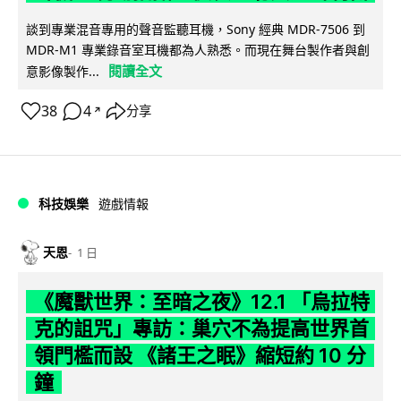
談到專業混音專用的聲音監聽耳機，Sony 經典 MDR-7506 到
MDR-M1 專業錄音室耳機都為人熟悉。而現在舞台製作者與創
閱讀全文
意影像製作...
38
4
分享
↗
科技娛樂
遊戲情報
天恩
1 日
《魔獸世界：至暗之夜》12.1 「烏拉特
克的詛咒」專訪：巢穴不為提高世界首
領門檻而設 《諸王之眠》縮短約 10 分
鐘