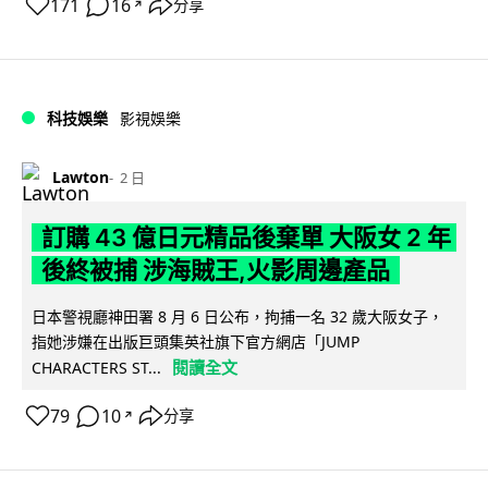
171
16
分享
↗
科技娛樂
影視娛樂
Lawton
2 日
訂購 43 億日元精品後棄單 大阪女 2 年
後終被捕 涉海賊王,火影周邊產品
日本警視廳神田署 8 月 6 日公布，拘捕一名 32 歲大阪女子，
指她涉嫌在出版巨頭集英社旗下官方網店「JUMP
閱讀全文
CHARACTERS ST...
79
10
分享
↗