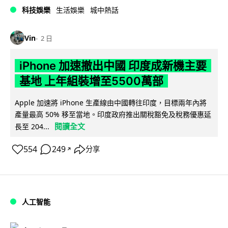
科技娛樂
生活娛樂
城中熱話
Vin
2 日
iPhone 加速撤出中國 印度成新機主要
基地 上年組裝增至5500萬部
Apple 加速將 iPhone 生產線由中國轉往印度，目標兩年內將
產量最高 50% 移至當地。印度政府推出關稅豁免及稅務優惠延
閱讀全文
長至 204...
554
249
分享
↗
人工智能