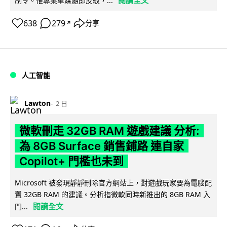
閱讀全文
制令。惟專業車媒隨即反駁，...
638
279
分享
↗
人工智能
Lawton
2 日
微軟刪走 32GB RAM 遊戲建議 分析:
為 8GB Surface 銷售鋪路 連自家
Copilot+ 門檻也未到
Microsoft 被發現靜靜刪除官方網站上，對遊戲玩家要為電腦配
置 32GB RAM 的建議。分析指微軟同時新推出的 8GB RAM 入
閱讀全文
門...