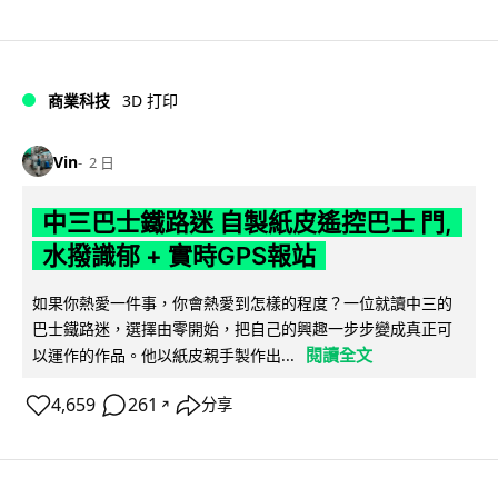
商業科技
3D 打印
Vin
2 日
中三巴士鐵路迷 自製紙皮遙控巴士 門,
水撥識郁 + 實時GPS報站
如果你熱愛一件事，你會熱愛到怎樣的程度？一位就讀中三的
巴士鐵路迷，選擇由零開始，把自己的興趣一步步變成真正可
閱讀全文
以運作的作品。他以紙皮親手製作出...
4,659
261
分享
↗