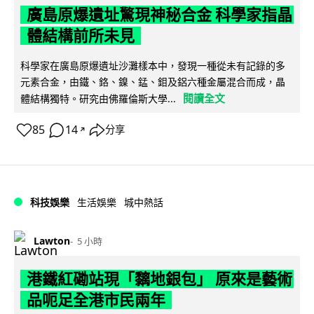
廣島原爆遺址驚現神秘合金 科學家指晶
體結構前所未見
科學家在廣島原爆遺址沙灘樣本中，發現一種從未有記錄的多
元素合金，由鐵、鉻、鎳、錳、鉬及鋁六種金屬混合而成，晶
閱讀全文
體結構獨特。研究由佛羅倫斯大學...
85
14
分享
↗
科技娛樂
生活娛樂
城中熱話
Lawton
5 小時
港鐵紅磡站現「黐地銀包」 原來是藝術
品呃足全港市民兩年