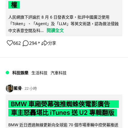
權
人民網旗下評論於 8 月 6 日發表文章，批評中國廣泛使用
「Token」、「Agent」及「LLM」等英文術語，認為做法侵蝕
閱讀全文
中文表意空間及科...
662
294
分享
↗
科技娛樂
生活科技
汽車科技
藍骨
22 小時
BMW 車廂熒幕強推蜘蛛俠電影廣告
車主怒轟堪比 iTunes 送 U2 專輯翻版
BMW 近日透過無線更新向全球逾 70 個市場車輛中控熒幕推送