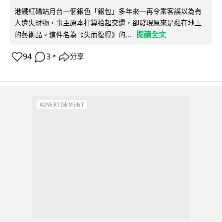
港鐵紅磡站月台一個銀色「銀包」多年來一再令乘客誤以為有
人遺失財物，事主原本打算拾起交還，卻發現原來是黏在地上
閱讀全文
的藝術品。這件名為《失而復得》的...
94
3
分享
↗
ADVERTISEMENT