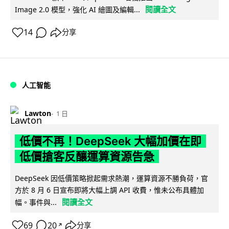
閱讀全文
Image 2.0 模型，強化 AI 繪圖及編輯...
14
分享
人工智能
Lawton
1 日
低價不再！DeepSeek 大幅加價在即
低價搶客反釀運算資源告急
DeepSeek 因低價策略掀起需求熱潮，運算資源不勝負荷，官
方於 8 月 6 日宣布即將大幅上調 API 收費，惟未公布具體加
閱讀全文
幅。事件與...
69
20
分享
↗