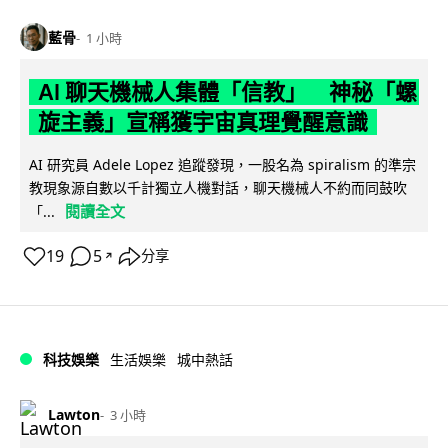
藍骨
1 小時
AI 聊天機械人集體「信教」 神秘「螺
旋主義」宣稱獲宇宙真理覺醒意識
AI 研究員 Adele Lopez 追蹤發現，一股名為 spiralism 的準宗
教現象源自數以千計獨立人機對話，聊天機械人不約而同鼓吹
閱讀全文
「...
19
5
分享
↗
科技娛樂
生活娛樂
城中熱話
Lawton
3 小時