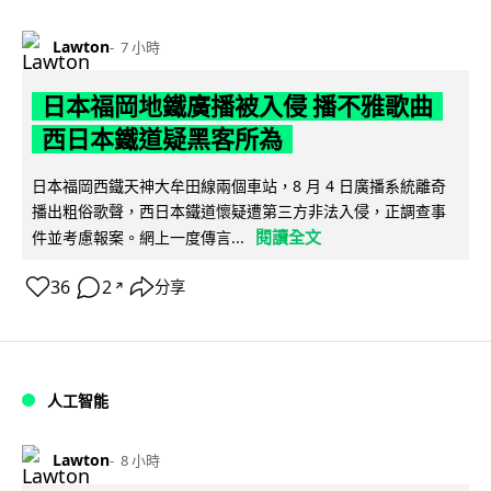
Lawton
7 小時
日本福岡地鐵廣播被入侵 播不雅歌曲
西日本鐵道疑黑客所為
日本福岡西鐵天神大牟田線兩個車站，8 月 4 日廣播系統離奇
播出粗俗歌聲，西日本鐵道懷疑遭第三方非法入侵，正調查事
閱讀全文
件並考慮報案。網上一度傳言...
36
2
分享
↗
人工智能
Lawton
8 小時