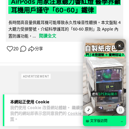
AirPods 用家注意聽力響紅燈 醫學界籲
耳機用戶謹守「60-60」鐵律
長時間高音量佩戴耳機可能導致永久性噪音性聽損。本文盤點 4
大聽力受損警號，介紹科學護耳的「60-60 原則」及 Apple 內
閱讀全文
置防護功能，...
×
20
分享
ADVERTISEMENT
本網站正使用 Cookie
我們使用 Cookie 改善網站體驗。 繼續使用
🎵
⛶
我們的網站即表示您同意我們的
Cookie 政
策
。
📖 文字版訪問
→