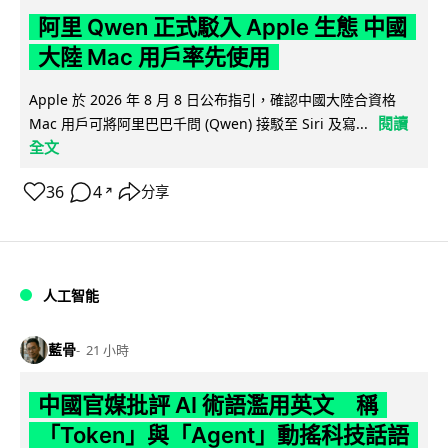
阿里 Qwen 正式駁入 Apple 生態 中國
大陸 Mac 用戶率先使用
Apple 於 2026 年 8 月 8 日公布指引，確認中國大陸合資格
閱讀
Mac 用戶可將阿里巴巴千問 (Qwen) 接駁至 Siri 及寫...
全文
36
4
分享
↗
人工智能
藍骨
21 小時
中國官媒批評 AI 術語濫用英文 稱
「Token」與「Agent」動搖科技話語