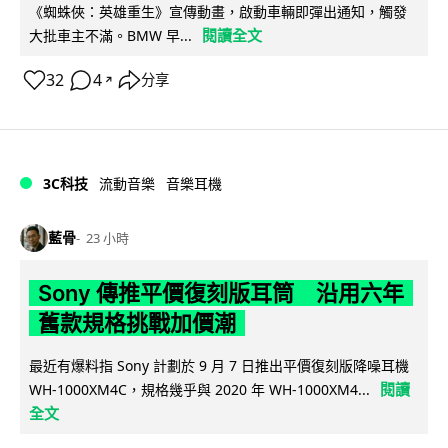
《蜘蛛俠：英雄重生》宣傳動畫，啟動車輛即彈出通知，觸發
閱讀全文
大批車主不滿。BMW 早...
32
4
分享
↗
3C科技
流動音樂
音樂耳機
藍骨
23 小時
Sony 傳推平價復刻版耳筒 沿用六年
舊款規格挑戰加價潮
最近有爆料指 Sony 計劃於 9 月 7 日推出平價復刻版降噪耳機
閱讀
WH-1000XM4C，規格幾乎與 2020 年 WH-1000XM4...
全文