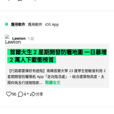
iOS App
應用軟件
應用軟件
Lawton
1 日
首爾大生 2 星期開發防曬地圖 一日暴增
2 萬人下載衝榜首
【行路都要揀好有遮陰】南韓首爾大學 23 歲學生劉敏俊利用 2
星期開發防曬導航 App「走向陰涼處」，結合建築物高度、太
閱讀全文
陽仰角及行道樹陰影...
96
4
分享
↗