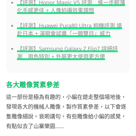
【評測】Honor Magic V5 評測 進一步輕薄
化手感更佳 + 人像拍攝效果理想
【評測】Huawei Pura80 Ultra 相機評測 遠
赴日本 + 演唱會試盡「一鏡雙目」威力
【評測】Samsung Galaxy Z Flip7 詳細評
測 用色特別 + 外屏更大使用更方便
各大雕像質素參差
這一部份是極為有趣的，小編在遊走整個場地後，
發現各大的機械人雕像，製作質素參差，以下會逐
隻雕像細說。衰啲講句，有些雕像給小編的感覺，
有點似去了山寨樂園……