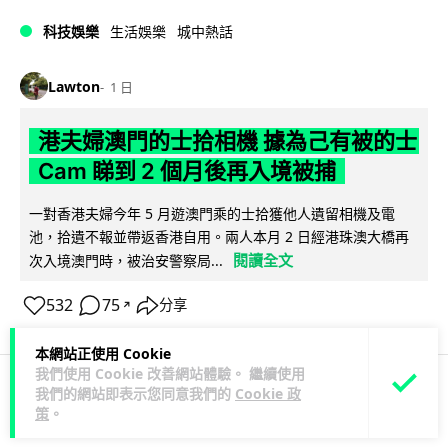
科技娛樂
生活娛樂
城中熱話
Lawton
1 日
港夫婦澳門的士拾相機 據為己有被的士
Cam 睇到 2 個月後再入境被捕
一對香港夫婦今年 5 月遊澳門乘的士拾獲他人遺留相機及電
池，拾遺不報並帶返香港自用。兩人本月 2 日經港珠澳大橋再
閱讀全文
次入境澳門時，被治安警察局...
532
75
分享
↗
本網站正使用 Cookie
我們使用 Cookie 改善網站體驗。 繼續使用
我們的網站即表示您同意我們的
Cookie 政
3C科技
家居無線
策
。