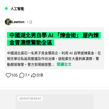
人工智能
Lawton
1 日
中國湖北男自學 AI 「煉金術」 屋內煉
金冒濃煙驚動全區
中國湖北黃石一名男子見金價高企，利用 AI 自學提煉黃金，在
租住單位私設高壓爐及作坊冶煉，過程產生大量刺鼻濃煙，驚
閱讀全文
動鄰居報警。警方到場揭發整...
105
7
分享
↗
ADVERTISEMENT