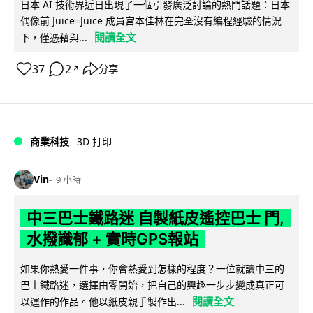
日本 AI 技術界近日出現了一個引發廣泛討論的熱門話題：日本
偶像前 Juice=Juice 成員宮本佳林在完全沒有編程經驗的情況
閱讀全文
下，僅憑藉與...
37
2
分享
↗
商業科技
3D 打印
Vin
9 小時
中三巴士鐵路迷 自製紙皮遙控巴士 門,
水撥識郁 + 實時GPS報站
如果你熱愛一件事，你會熱愛到怎樣的程度？一位就讀中三的
巴士鐵路迷，選擇由零開始，把自己的興趣一步步變成真正可
閱讀全文
以運作的作品。他以紙皮親手製作出...