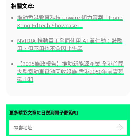
相關文章:
推動香港教育科技 unwire 傾力策劃「Hong
Kong EdTech Showcase」
NVIDIA 推動員工全面使用 AI 黃仁勳：鼓勵
用，但不用也不會因此失業
【2025施政報告】推動新能源產業 全港首間
大型電動車電池回收設施 香港2050年前實現
碳中和
📮
更多精彩文章每日送到電子郵箱