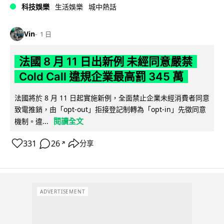
科技娛樂
生活娛樂
城中熱話
Vin
1 日
法國 8 月 11 日出新例 未經同意嚴禁
Cold Call 違規企業最高罰 345 萬
法國將於 8 月 11 日起實施新例，全面禁止企業未經消費者同意
致電推銷，由「opt-out」拒接登記制轉為「opt-in」先徵同意
閱讀全文
機制。違...
331
26
分享
↗
ADVERTISEMENT