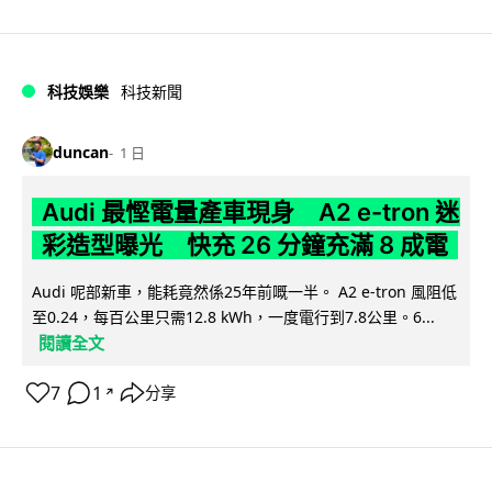
科技娛樂
科技新聞
duncan
1 日
Audi 最慳電量產車現身 A2 e-tron 迷
彩造型曝光 快充 26 分鐘充滿 8 成電
Audi 呢部新車，能耗竟然係25年前嘅一半。 A2 e-tron 風阻低
至0.24，每百公里只需12.8 kWh，一度電行到7.8公里。6...
閱讀全文
7
1
分享
↗