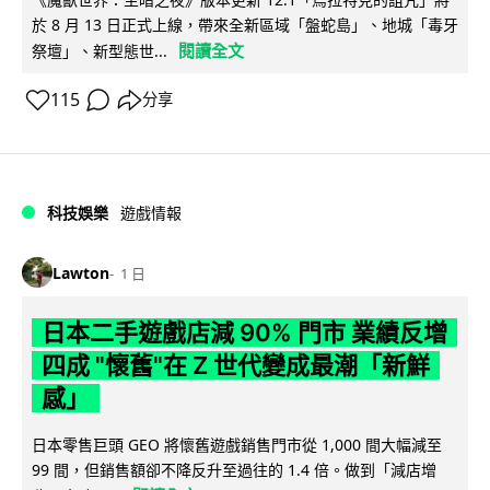
於 8 月 13 日正式上線，帶來全新區域「盤蛇島」、地城「毒牙
閱讀全文
祭壇」、新型態世...
115
分享
科技娛樂
遊戲情報
Lawton
1 日
日本二手遊戲店減 90% 門市 業績反增
四成 "懷舊"在 Z 世代變成最潮「新鮮
感」
日本零售巨頭 GEO 將懷舊遊戲銷售門市從 1,000 間大幅減至
99 間，但銷售額卻不降反升至過往的 1.4 倍。做到「減店增