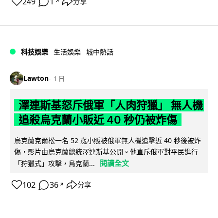
249
1
分享
↗
科技娛樂
生活娛樂
城中熱話
Lawton
1 日
澤連斯基怒斥俄軍「人肉狩獵」 無人機
追殺烏克蘭小販近 40 秒仍被炸傷
烏克蘭克爾松一名 52 歲小販被俄軍無人機追擊近 40 秒後被炸
傷，影片由烏克蘭總統澤連斯基公開。他直斥俄軍對平民進行
閱讀全文
「狩獵式」攻擊，烏克蘭...
102
36
分享
↗