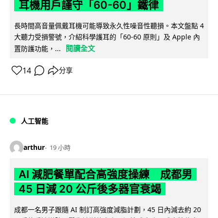
耳機用戶謹守「60-60」鐵律
長時間高音量佩戴耳機可能導致永久性噪音性聽損。本文盤點 4
大聽力受損警號，介紹科學護耳的「60-60 原則」及 Apple 內
閱讀全文
置防護功能，...
14
分享
人工智能
arthur
19 小時
AI 減肥餐單配合高強度操練 成都男
45 日減 20 公斤後多器官衰竭
成都一名男子跟隨 AI 制訂高強度減脂計劃，45 日內減去約 20