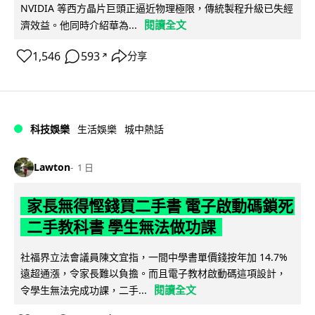
NVIDIA 等西方晶片巨頭正逼近物理極限，傳統製程升級已失經
閱讀全文
濟效益。他同時介紹華為...
1,546
593
分享
↗
科技娛樂
生活娛樂
城中熱話
Lawton
1 日
家長無得慳錢買二手書 電子啟動碼鎖死
二手教科書 學生無法做功課
社福界立法會議員陳文宜指，一間中學書單價錢按年加 14.7%
遠超通漲，令家長難以負擔。而且電子教材啟動碼這項設計，
閱讀全文
令學生無法完成功課，二手...