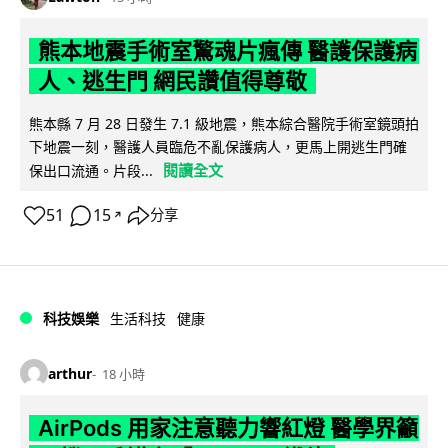
熊本地震手術室驚魂片瘋傳 醫護保護病
人、逃生門 網民讚值得尊敬
熊本縣 7 月 28 日發生 7.1 級地震，熊本綜合醫院手術室鏡頭拍
下地震一刻，醫護人員臨危不亂保護病人，更馬上開逃生門確
閱讀全文
保出口流通。片段...
51
15
分享
↗
科技娛樂
生活科技
健康
arthur
18 小時
AirPods 用家注意聽力響紅燈 醫學界籲