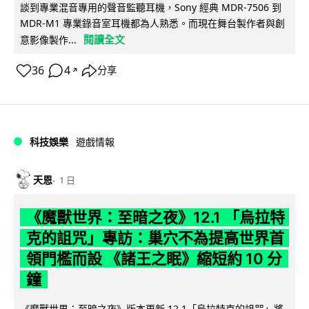
談到專業混音專用的聲音監聽耳機，Sony 經典 MDR-7506 到
MDR-M1 專業錄音室耳機都為人熟悉。而現在舞台製作者與創
閱讀全文
意影像製作...
36
4
分享
↗
科技娛樂
遊戲情報
天恩
1 日
《魔獸世界：至暗之夜》12.1 「烏拉特
克的詛咒」專訪：巢穴不為提高世界首
領門檻而設 《諸王之眠》縮短約 10 分
鐘
《魔獸世界：至暗之夜》版本更新 12.1「烏拉特克的詛咒」將