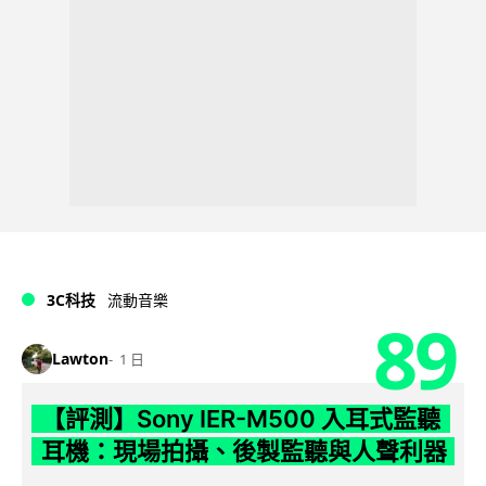
3C科技
流動音樂
89
Lawton
1 日
【評測】Sony IER-M500 入耳式監聽
耳機：現場拍攝、後製監聽與人聲利器