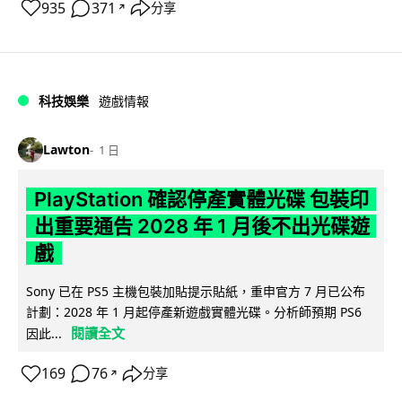
935
371
分享
↗
科技娛樂
遊戲情報
Lawton
1 日
PlayStation 確認停產實體光碟 包裝印
出重要通告 2028 年 1 月後不出光碟遊
戲
Sony 已在 PS5 主機包裝加貼提示貼紙，重申官方 7 月已公布
計劃：2028 年 1 月起停產新遊戲實體光碟。分析師預期 PS6
閱讀全文
因此...
169
76
分享
↗