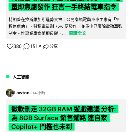
量即焦慮發作 狂言一手終結電車指令
特朗普在拉斯維加斯造勢大會上公開嘲諷電動車車主患有「里
程焦慮病」，聲稱電量剩 75% 便發作，並重申已廢除電動車強
閱讀全文
制令。惟專業車媒隨即反駁，...
386
151
分享
↗
人工智能
Lawton
14 小時
微軟刪走 32GB RAM 遊戲建議 分析:
為 8GB Surface 銷售鋪路 連自家
Copilot+ 門檻也未到