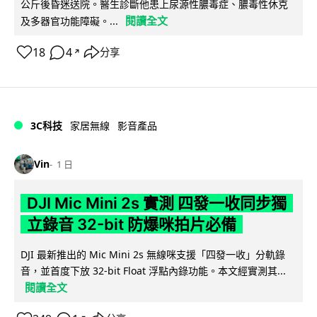
公斤後昏迷送院。醫生診斷他患上尿源性膿毒症、膿毒性休克
閱讀全文
及多器官功能障礙。...
18
4
分享
↗
3C科技
家居無線
影音產品
Vin
1 日
DJI Mic Mini 2s 實測 四發一收同步獨
立錄音 32-bit 防爆咪拍片必備
DJI 最新推出的 Mic Mini 2s 無線咪支援「四發一收」分軌錄
音，並首度下放 32-bit Float 浮點內錄功能。本文經實測其...
閱讀全文