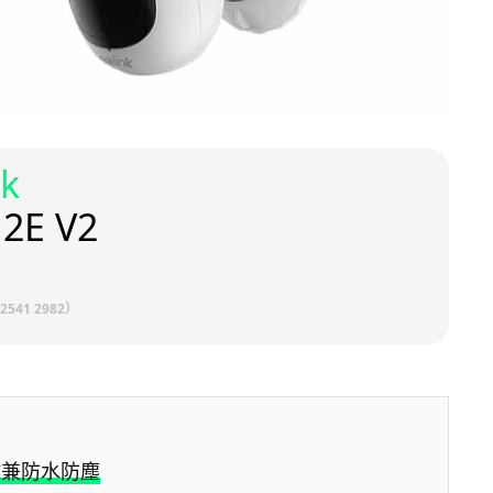
nk
 2E V2
2541 2982）
作兼防水防塵