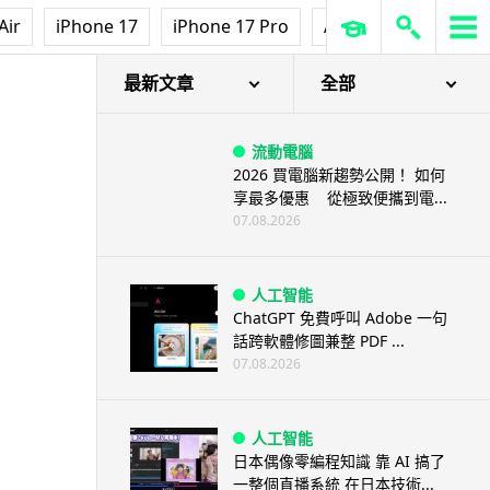
Air
iPhone 17
iPhone 17 Pro
AirPods Pro 3
Ap
最新文章
全部
流動電腦
2026 買電腦新趨勢公開！ 如何
享最多優惠 從極致便攜到電...
07.08.2026
人工智能
ChatGPT 免費呼叫 Adobe 一句
話跨軟體修圖兼整 PDF ...
07.08.2026
人工智能
日本偶像零編程知識 靠 AI 搞了
一整個直播系統 在日本技術...