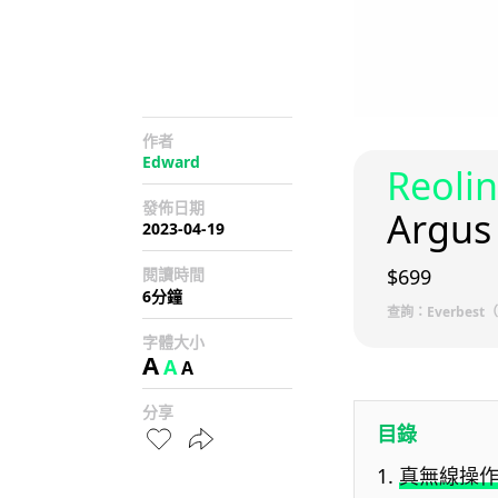
作者
Edward
Reoli
發佈日期
Argus
2023-04-19
閱讀時間
$699
6分鐘
查詢：Everbest（
字體大小
A
A
A
分享
目錄
真無線操