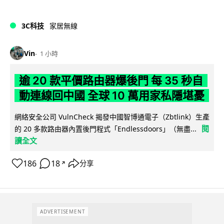
3C科技
家居無線
Vin
1 小時
逾 20 款平價路由器爆後門 每 35 秒自
動連線回中國 全球 10 萬用家私隱堪憂
網絡安全公司 VulnCheck 揭發中國智博通電子（Zbtlink）生產
閱
的 20 多款路由器內置後門程式「Endlessdoors」（無盡...
讀全文
186
18
分享
↗
ADVERTISEMENT