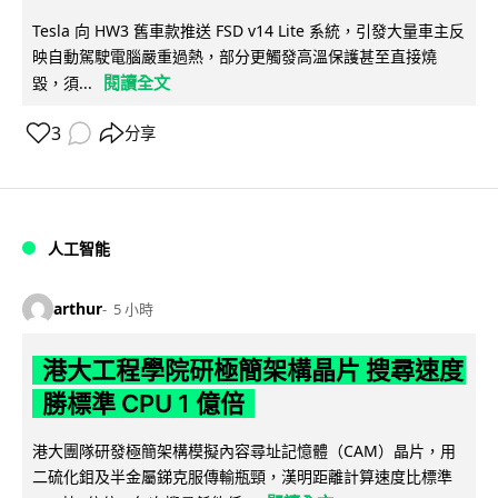
Tesla 向 HW3 舊車款推送 FSD v14 Lite 系統，引發大量車主反
映自動駕駛電腦嚴重過熱，部分更觸發高溫保護甚至直接燒
閱讀全文
毀，須...
3
分享
人工智能
arthur
5 小時
港大工程學院研極簡架構晶片 搜尋速度
勝標準 CPU 1 億倍
港大團隊研發極簡架構模擬內容尋址記憶體（CAM）晶片，用
二硫化鉬及半金屬銻克服傳輸瓶頸，漢明距離計算速度比標準