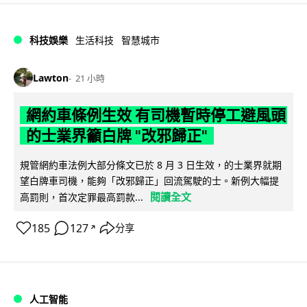
科技娛樂
生活科技
智慧城市
Lawton
21 小時
網約車條例生效 有司機暫時停工避風頭
的士業界籲白牌 "改邪歸正"
規管網約車法例大部分條文已於 8 月 3 日生效，的士業界就期
望白牌車司機，能夠「改邪歸正」回流駕駛的士。新例大幅提
閱讀全文
高罰則，首次定罪最高罰款...
185
127
分享
↗
人工智能