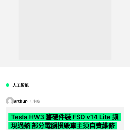
人工智能
arthur
4 小時
Tesla HW3 舊硬件裝 FSD v14 Lite 頻
現過熱 部分電腦損毀車主須自費維修