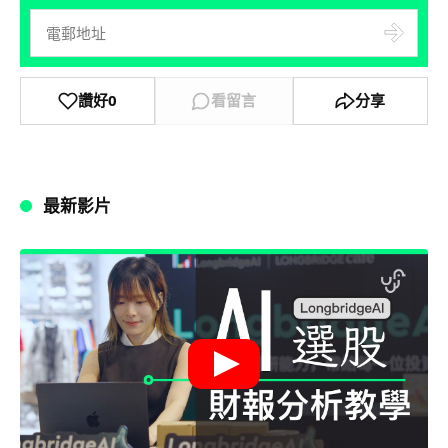
讚好
0
看留言
分享
最新影片