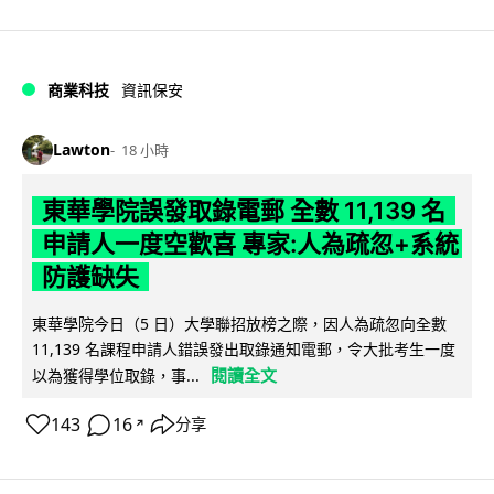
商業科技
資訊保安
Lawton
18 小時
東華學院誤發取錄電郵 全數 11,139 名
申請人一度空歡喜 專家:人為疏忽+系統
防護缺失
東華學院今日（5 日）大學聯招放榜之際，因人為疏忽向全數
11,139 名課程申請人錯誤發出取錄通知電郵，令大批考生一度
閱讀全文
以為獲得學位取錄，事...
143
16
分享
↗