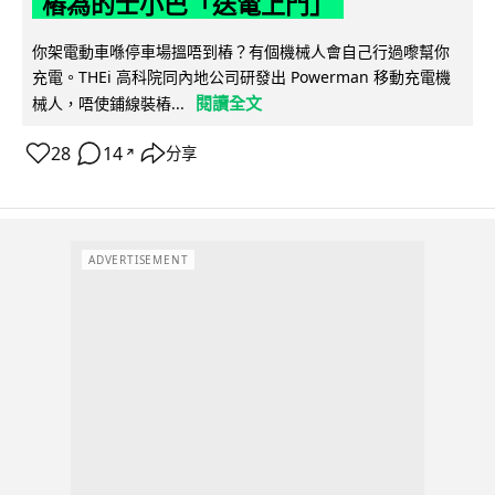
樁為的士小巴「送電上門」
你架電動車喺停車場搵唔到樁？有個機械人會自己行過嚟幫你
充電。THEi 高科院同內地公司研發出 Powerman 移動充電機
閱讀全文
械人，唔使鋪線裝樁...
28
14
分享
↗
ADVERTISEMENT