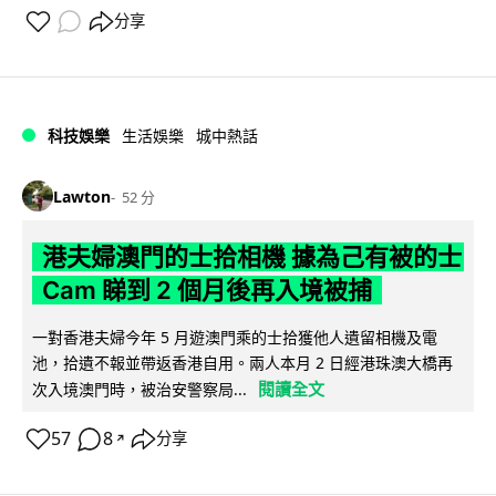
分享
科技娛樂
生活娛樂
城中熱話
Lawton
52 分
港夫婦澳門的士拾相機 據為己有被的士
Cam 睇到 2 個月後再入境被捕
一對香港夫婦今年 5 月遊澳門乘的士拾獲他人遺留相機及電
池，拾遺不報並帶返香港自用。兩人本月 2 日經港珠澳大橋再
閱讀全文
次入境澳門時，被治安警察局...
57
8
分享
↗