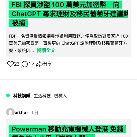
FBI 探員涉盜 100 萬美元加密幣 向
ChatGPT 尋求理財及移民葡萄牙建議終
被捕
FBI 一名資深反情報探員涉嫌利用職務之便盜取敵對國家近 100
萬美元加密貨幣，事後更向 ChatGPT 諮詢理財及移民葡萄牙方
閱讀全文
案，最終因...
23
1
分享
↗
科技娛樂
生活科技
機械人
arthur
1 日
Powerman 移動充電機械人登港 免鋪