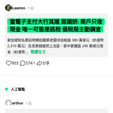
Lawton
1 日
當電子支付大行其道 屈穎妍: 商戶只收
現金 唯一可能是逃稅 倡稅局主動調查
新加坡知名粥店明輝田雞粥老闆涉逃稅逾 380 萬坡元（約港幣
2,310 萬元）及洗黑錢被控上法庭，家中更藏逾 240 萬坡元現
閱讀全文
金（約港幣...
903
574
分享
↗
人工智能
arthur
1 日