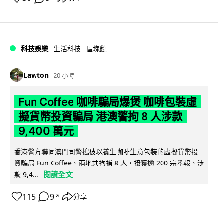
科技娛樂
生活科技
區塊鏈
Lawton
20 小時
Fun Coffee 咖啡騙局爆煲 咖啡包裝虛
擬貨幣投資騙局 港澳警拘 8 人涉款
9,400 萬元
香港警方聯同澳門司警搗破以養生咖啡生意包裝的虛擬貨幣投
資騙局 Fun Coffee，兩地共拘捕 8 人，接獲逾 200 宗舉報，涉
閱讀全文
款 9,4...
115
9
分享
↗