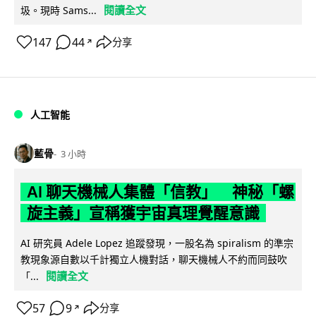
閱讀全文
圾。現時 Sams...
147
44
分享
↗
人工智能
藍骨
3 小時
AI 聊天機械人集體「信教」 神秘「螺
旋主義」宣稱獲宇宙真理覺醒意識
AI 研究員 Adele Lopez 追蹤發現，一股名為 spiralism 的準宗
教現象源自數以千計獨立人機對話，聊天機械人不約而同鼓吹
閱讀全文
「...
57
9
分享
↗