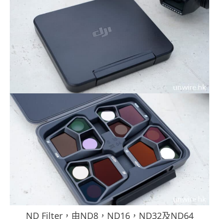
ND Filter，由ND8，ND16，ND32及ND64