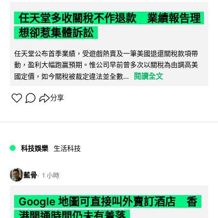
任天堂多收關稅不作退款 業績報告理
想卻惹集體訴訟
任天堂公布首季業績，受遊戲熱賣及一筆美國退還關稅款項帶
動，盈利大幅跑贏預期。惟公司早前曾多次以關稅為由調高美
閱讀全文
國定價，如今關稅被裁定違法並全數...
分享
科技娛樂
生活科技
藍骨
1 小時
Google 地圖可直接叫外賣訂酒店 香
港開通時間仍未有着落