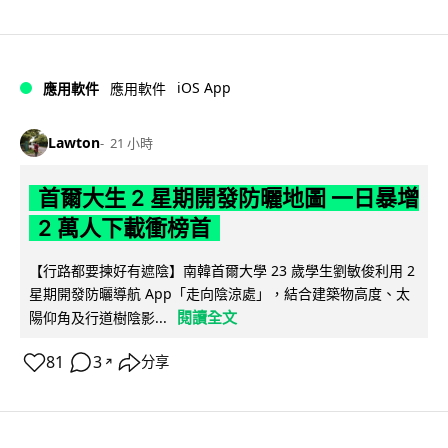
iOS App
應用軟件
應用軟件
Lawton
21 小時
首爾大生 2 星期開發防曬地圖 一日暴增
2 萬人下載衝榜首
【行路都要揀好有遮陰】南韓首爾大學 23 歲學生劉敏俊利用 2
星期開發防曬導航 App「走向陰涼處」，結合建築物高度、太
閱讀全文
陽仰角及行道樹陰影...
81
3
分享
↗