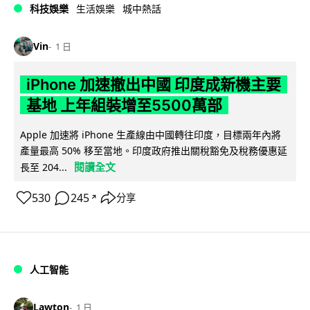
科技娛樂
生活娛樂
城中熱話
Vin
1 日
iPhone 加速撤出中國 印度成新機主要
基地 上年組裝增至5500萬部
Apple 加速將 iPhone 生產線由中國轉往印度，目標兩年內將
產量最高 50% 移至當地。印度政府推出關稅豁免及稅務優惠延
閱讀全文
長至 204...
530
245
分享
↗
人工智能
Lawton
1 日