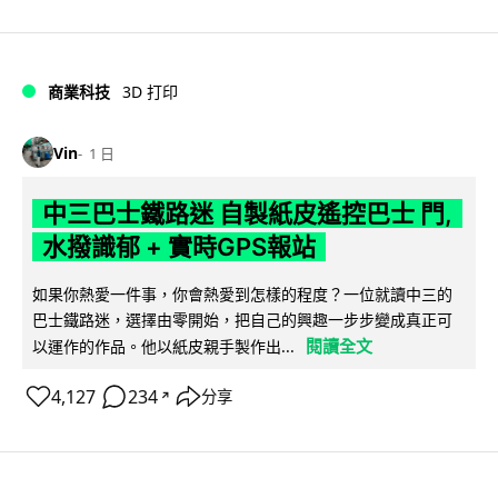
商業科技
3D 打印
Vin
1 日
中三巴士鐵路迷 自製紙皮遙控巴士 門,
水撥識郁 + 實時GPS報站
如果你熱愛一件事，你會熱愛到怎樣的程度？一位就讀中三的
巴士鐵路迷，選擇由零開始，把自己的興趣一步步變成真正可
閱讀全文
以運作的作品。他以紙皮親手製作出...
4,127
234
分享
↗