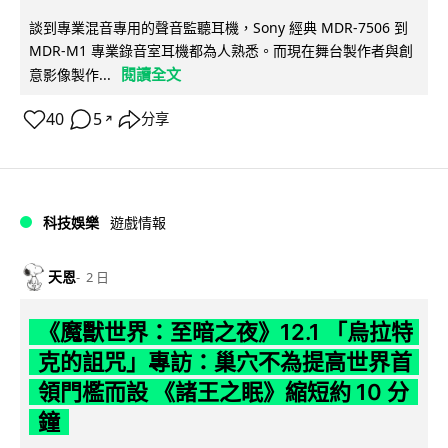
談到專業混音專用的聲音監聽耳機，Sony 經典 MDR-7506 到
MDR-M1 專業錄音室耳機都為人熟悉。而現在舞台製作者與創
閱讀全文
意影像製作...
40
5
分享
↗
科技娛樂
遊戲情報
天恩
2 日
《魔獸世界：至暗之夜》12.1 「烏拉特
克的詛咒」專訪：巢穴不為提高世界首
領門檻而設 《諸王之眠》縮短約 10 分
鐘