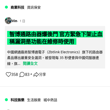
商業科技
資訊保安
Vin
1 日
智博通路由器爆後門 官方緊急下架止血
稱漏洞是功能在維修時使用
中國網通廠商智博通電子（Zbtlink Electronics）旗下的路由器
產品爆出嚴重安全漏洞，被發現每 35 秒便會與中國伺服器連
閱讀全文
線，旗...
358
83
分享
↗
科技娛樂
生活娛樂
城中熱話