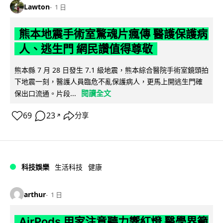
Lawton
1 日
熊本地震手術室驚魂片瘋傳 醫護保護病
人、逃生門 網民讚值得尊敬
熊本縣 7 月 28 日發生 7.1 級地震，熊本綜合醫院手術室鏡頭拍
下地震一刻，醫護人員臨危不亂保護病人，更馬上開逃生門確
閱讀全文
保出口流通。片段...
69
23
分享
↗
科技娛樂
生活科技
健康
arthur
1 日
AirPods 用家注意聽力響紅燈 醫學界籲