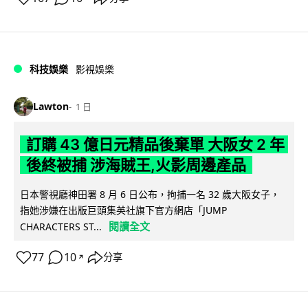
科技娛樂
影視娛樂
Lawton
1 日
訂購 43 億日元精品後棄單 大阪女 2 年
後終被捕 涉海賊王,火影周邊產品
日本警視廳神田署 8 月 6 日公布，拘捕一名 32 歲大阪女子，
指她涉嫌在出版巨頭集英社旗下官方網店「JUMP
閱讀全文
CHARACTERS ST...
77
10
分享
↗