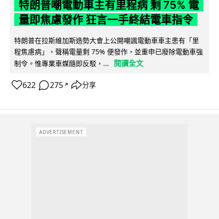
特朗普嘲電動車主有里程病 剩 75% 電
量即焦慮發作 狂言一手終結電車指令
特朗普在拉斯維加斯造勢大會上公開嘲諷電動車車主患有「里
程焦慮病」，聲稱電量剩 75% 便發作，並重申已廢除電動車強
閱讀全文
制令。惟專業車媒隨即反駁，...
622
275
分享
↗
ADVERTISEMENT