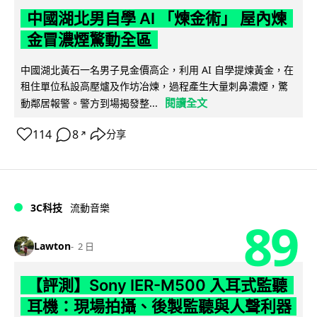
中國湖北男自學 AI 「煉金術」 屋內煉
金冒濃煙驚動全區
中國湖北黃石一名男子見金價高企，利用 AI 自學提煉黃金，在
租住單位私設高壓爐及作坊冶煉，過程產生大量刺鼻濃煙，驚
閱讀全文
動鄰居報警。警方到場揭發整...
114
8
分享
↗
3C科技
流動音樂
89
Lawton
2 日
【評測】Sony IER-M500 入耳式監聽
耳機：現場拍攝、後製監聽與人聲利器