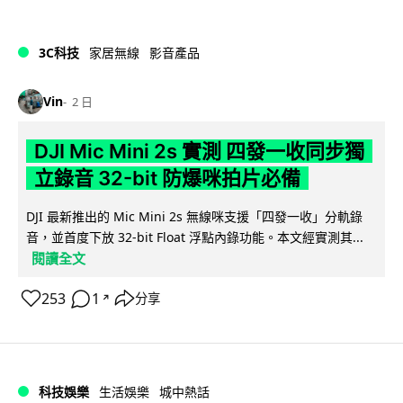
3C科技
家居無線
影音產品
Vin
2 日
DJI Mic Mini 2s 實測 四發一收同步獨
立錄音 32-bit 防爆咪拍片必備
DJI 最新推出的 Mic Mini 2s 無線咪支援「四發一收」分軌錄
音，並首度下放 32-bit Float 浮點內錄功能。本文經實測其...
閱讀全文
253
1
分享
↗
科技娛樂
生活娛樂
城中熱話