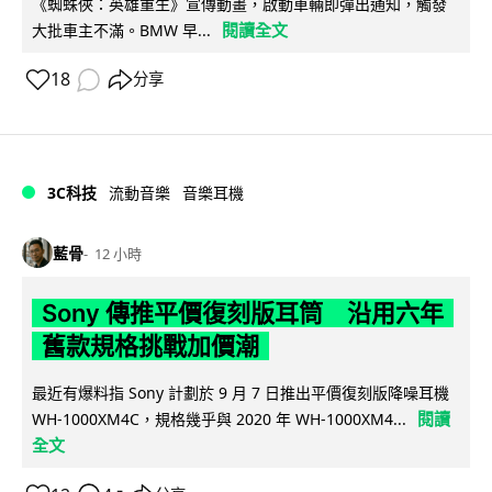
《蜘蛛俠：英雄重生》宣傳動畫，啟動車輛即彈出通知，觸發
閱讀全文
大批車主不滿。BMW 早...
18
分享
3C科技
流動音樂
音樂耳機
藍骨
12 小時
Sony 傳推平價復刻版耳筒 沿用六年
舊款規格挑戰加價潮
最近有爆料指 Sony 計劃於 9 月 7 日推出平價復刻版降噪耳機
閱讀
WH-1000XM4C，規格幾乎與 2020 年 WH-1000XM4...
全文