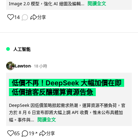
閱讀全文
Image 2.0 模型，強化 AI 繪圖及編輯...
14
分享
人工智能
Lawton
18 小時
低價不再！DeepSeek 大幅加價在即
低價搶客反釀運算資源告急
DeepSeek 因低價策略掀起需求熱潮，運算資源不勝負荷，官
方於 8 月 6 日宣布即將大幅上調 API 收費，惟未公布具體加
閱讀全文
幅。事件與...
65
19
分享
↗