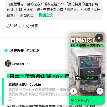
《魔獸世界：至暗之夜》版本更新 12.1「烏拉特克的詛咒」將
於 8 月 13 日正式上線，帶來全新區域「盤蛇島」、地城「毒牙
閱讀全文
祭壇」、新型態世...
116
分享
×
科技娛樂
遊戲情報
Lawton
2 日
日本二手遊戲店減 90% 門市 業績反增
四成 "懷舊"在 Z 世代變成最潮「新鮮
本網站正使用 Cookie
我們使用 Cookie 改善網站體驗。 繼續使用
感」
🎵
⛶
我們的網站即表示您同意我們的
Cookie 政
策
。
📖 文字版訪問
日本零售巨頭 GEO 將懷舊遊戲銷售門市從 1,000 間大幅減至
→
99 間，但銷售額卻不降反升至過往的 1.4 倍。做到「減店增