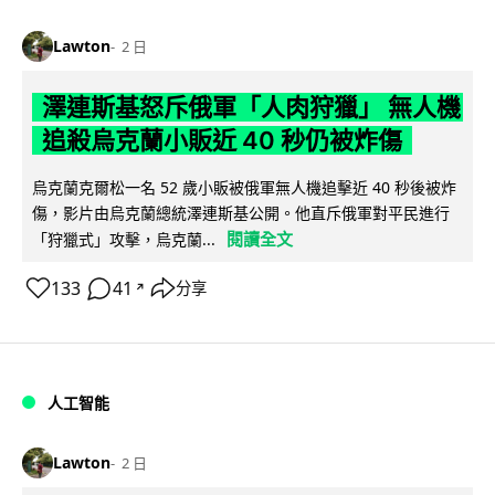
Lawton
2 日
澤連斯基怒斥俄軍「人肉狩獵」 無人機
追殺烏克蘭小販近 40 秒仍被炸傷
烏克蘭克爾松一名 52 歲小販被俄軍無人機追擊近 40 秒後被炸
傷，影片由烏克蘭總統澤連斯基公開。他直斥俄軍對平民進行
閱讀全文
「狩獵式」攻擊，烏克蘭...
133
41
分享
↗
人工智能
Lawton
2 日