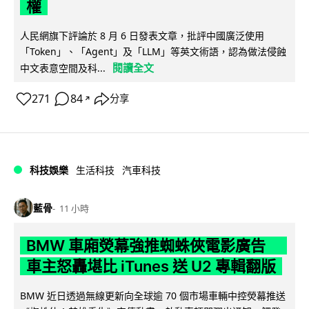
權
人民網旗下評論於 8 月 6 日發表文章，批評中國廣泛使用
「Token」、「Agent」及「LLM」等英文術語，認為做法侵蝕
閱讀全文
中文表意空間及科...
271
84
分享
↗
科技娛樂
生活科技
汽車科技
藍骨
11 小時
BMW 車廂熒幕強推蜘蛛俠電影廣告
車主怒轟堪比 iTunes 送 U2 專輯翻版
BMW 近日透過無線更新向全球逾 70 個市場車輛中控熒幕推送