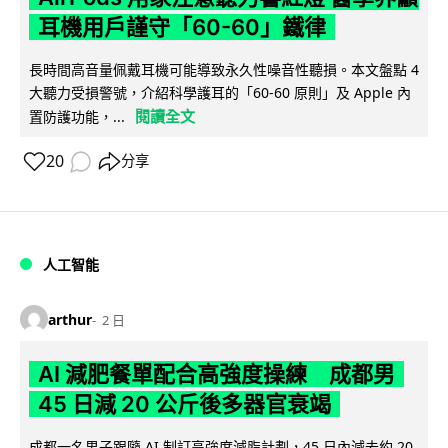
耳機用戶謹守「60-60」鐵律
長時間高音量佩戴耳機可能導致永久性噪音性聽損。本文盤點 4
大聽力受損警號，介紹科學護耳的「60-60 原則」及 Apple 內
閱讀全文
置防護功能，...
20
分享
人工智能
arthur
2 日
AI 減肥餐單配合高強度操練 成都男
45 日減 20 公斤後多器官衰竭
成都一名男子跟隨 AI 制訂高強度減脂計劃，45 日內減去約 20