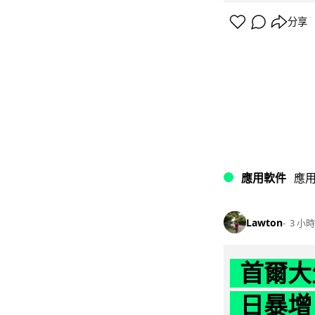
分享
應用軟件
應
Lawton
3 小時
首爾大
日暴增