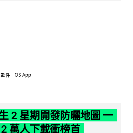
iOS App
用軟件
生 2 星期開發防曬地圖 一
 2 萬人下載衝榜首