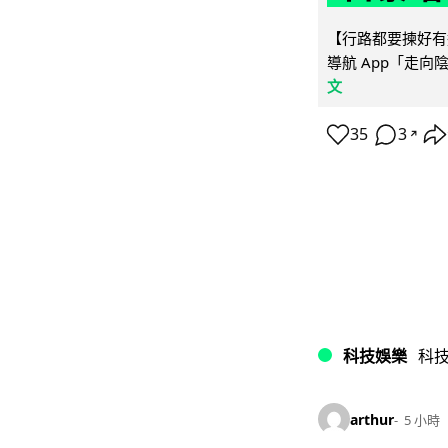
【行路都要揀好有遮
導航 App「走向
文
35
3
↗
科技娛樂
科
arthur
5 小時