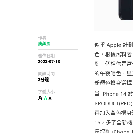
作者
唐美鳳
似乎 Apple 
色，根據爆料者 Sh
發佈日期
2023-07-18
到一個相信是富士康
的午夜暗色、星光
閱讀時間
2分鐘
新顏色機身選擇
字體大小
當 iPhone 
A
A
A
PRODUCT(R
再加入黃色機身選
15，多了全新
還提到 iPhon