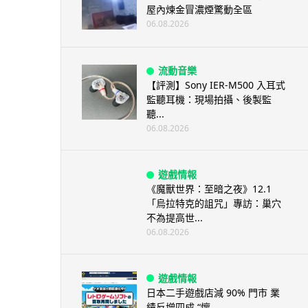
屋內煉金冒濃煙驚動全區
06.08.2026
流動音樂
【評測】Sony IER-M500 入耳式
監聽耳機：現場拍攝、後製監
聽...
06.08.2026
遊戲情報
《魔獸世界：至暗之夜》12.1
「烏拉特克的詛咒」專訪：巢穴
不為提高世...
06.08.2026
遊戲情報
日本二手遊戲店減 90% 門市 業
績反增四成 “懷...