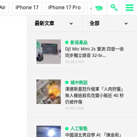
Air
iPhone 17
iPhone 17 Pro
AirPods Pro 3
Ap
最新文章
全部
影音產品
DJI Mic Mini 2s 實測 四發一收
同步獨立錄音 32-bi...
06.08.2026
城中熱話
澤連斯基怒斥俄軍「人肉狩獵」
無人機追殺烏克蘭小販近 40 秒
仍被炸傷
06.08.2026
人工智能
中國湖北男自學 AI 「煉金術」