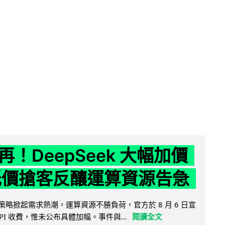
！DeepSeek 大幅加價
低價搶客反釀運算資源告急
因低價策略掀起需求熱潮，運算資源不勝負荷，官方於 8 月 6 日宣
PI 收費，惟未公布具體加幅。事件與...
閱讀全文