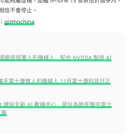
能純屬虛構，距離 iPhone 15 發表估計個多月，
相信不會停止。
：
gizmochina
廠房部署人形機械人 配合 NVIDIA 製造 AI
A 攜手富士康推人形機械人 11月富士康科技日正
soft 建設全新 AI 數據中心 原址為胎死腹中富士
工廠