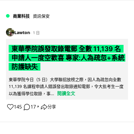
商業科技
資訊保安
Lawton
1 日
東華學院誤發取錄電郵 全數 11,139 名
申請人一度空歡喜 專家:人為疏忽+系統
防護缺失
東華學院今日（5 日）大學聯招放榜之際，因人為疏忽向全數
11,139 名課程申請人錯誤發出取錄通知電郵，令大批考生一度
閱讀全文
以為獲得學位取錄，事...
145
17
分享
↗