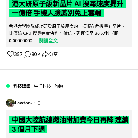
港大研原子級新晶片 AI 搜尋速度提升
一億倍 手機人臉識別免上雲端
香港大學團隊成功研發原子級厚度的「模擬存內搜尋」晶片，
比傳統 CPU 搜尋速度快約 1 億倍，延遲低至 36 皮秒（即
閱讀全文
0.00000000...
357
80
分享
↗
科技娛樂
生活科技
旅遊
Lawton
1 日
中國大陸航線燃油附加費今日再降 連續
3 個月下調