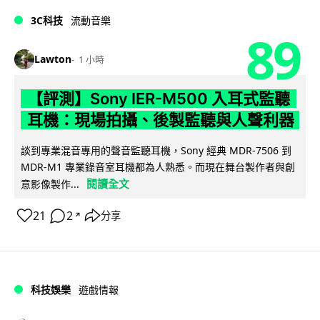
3C科技
流動音樂
89
Lawton
1 小時
【評測】Sony IER-M500 入耳式監聽
耳機：現場拍攝、後製監聽與人聲利器
談到專業混音專用的聲音監聽耳機，Sony 經典 MDR-7506 到
MDR-M1 專業錄音室耳機都為人熟悉。而現在舞台製作者與創
閱讀全文
意影像製作...
21
2
分享
↗
科技娛樂
遊戲情報