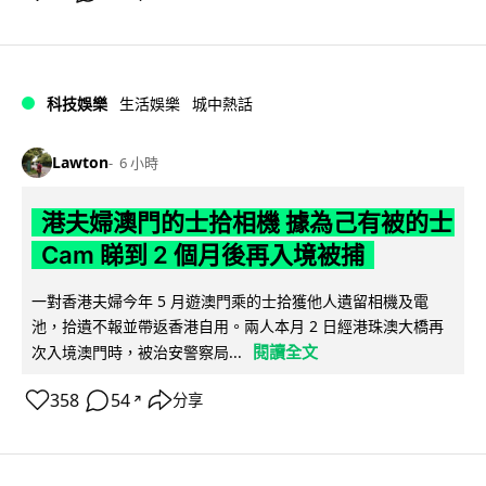
科技娛樂
生活娛樂
城中熱話
Lawton
6 小時
港夫婦澳門的士拾相機 據為己有被的士
Cam 睇到 2 個月後再入境被捕
一對香港夫婦今年 5 月遊澳門乘的士拾獲他人遺留相機及電
池，拾遺不報並帶返香港自用。兩人本月 2 日經港珠澳大橋再
閱讀全文
次入境澳門時，被治安警察局...
358
54
分享
↗