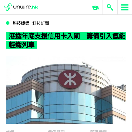
WWDC 2026
GenAI 與雲端科技專區
ERP 與商業 AI
港鐵年底支援信用卡入閘 籌備引入氫能輕鐵列車
科技娛樂
科技新聞
港鐵年底支援信用卡入閘 籌備引入氫能
輕鐵列車
作者
發佈日期
閱讀時間