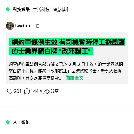
科技娛樂
生活科技
智慧城市
Lawton
1 日
網約車條例生效 有司機暫時停工避風頭
的士業界籲白牌 "改邪歸正"
規管網約車法例大部分條文已於 8 月 3 日生效，的士業界就期
望白牌車司機，能夠「改邪歸正」回流駕駛的士。新例大幅提
閱讀全文
高罰則，首次定罪最高罰款...
201
144
分享
↗
人工智能