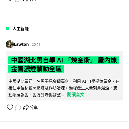
人工智能
Lawton
20 分
中國湖北男自學 AI 「煉金術」 屋內煉
金冒濃煙驚動全區
中國湖北黃石一名男子見金價高企，利用 AI 自學提煉黃金，在
租住單位私設高壓爐及作坊冶煉，過程產生大量刺鼻濃煙，驚
閱讀全文
動鄰居報警。警方到場揭發整...
分享