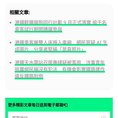
相關文章:
港鐵輕鐵貓狗同行計劃 9 月正式落實 逾千名
乘客試行期間踴躍參與
港鐵乘客搬雙人床褥入車廂 網民質疑 AI 生
成圖片 分享者堅稱「是真照片」
港鐵天水圍站召援專綫疑被濫用 涉事青年
挑釁網民稱沒有犯法 有機會影響鐵路運作
違反鐵路附例
📮
更多精彩文章每日送到電子郵箱