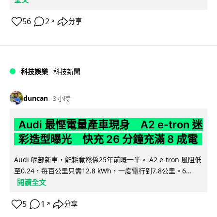
56
2
分享
↗
科技娛樂
科技新聞
duncan
3 小時
Audi 最慳電量產車現身 A2 e-tron 迷
彩造型曝光 快充 26 分鐘充滿 8 成電
Audi 呢部新車，能耗竟然係25年前嘅一半。 A2 e-tron 風阻低
至0.24，每百公里只需12.8 kWh，一度電行到7.8公里。6...
閱讀全文
5
1
分享
↗