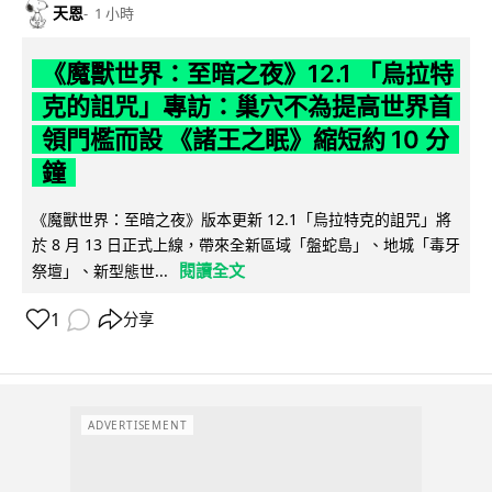
天恩
1 小時
《魔獸世界：至暗之夜》12.1 「烏拉特
克的詛咒」專訪：巢穴不為提高世界首
領門檻而設 《諸王之眠》縮短約 10 分
鐘
《魔獸世界：至暗之夜》版本更新 12.1「烏拉特克的詛咒」將
於 8 月 13 日正式上線，帶來全新區域「盤蛇島」、地城「毒牙
閱讀全文
祭壇」、新型態世...
1
分享
ADVERTISEMENT