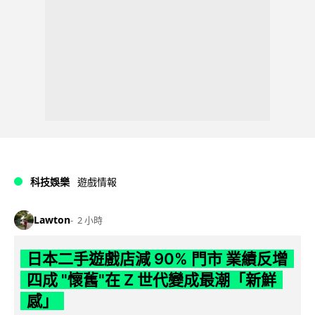
科技娛樂
遊戲情報
Lawton
2 小時
日本二手遊戲店減 90% 門市 業績反增
四成 "懷舊"在 Z 世代變成最潮「新鮮
感」