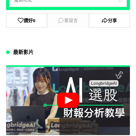
讚好
0
看留言
分享
最新影片