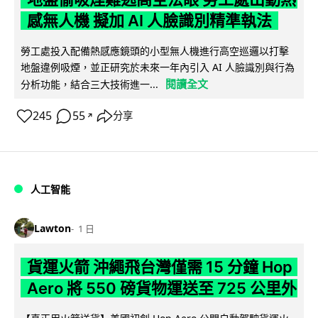
感無人機 擬加 AI 人臉識別精準執法
勞工處投入配備熱感應鏡頭的小型無人機進行高空巡邏以打擊
地盤違例吸煙，並正研究於未來一年內引入 AI 人臉識別與行為
閱讀全文
分析功能，結合三大技術進一...
245
55
分享
↗
人工智能
Lawton
1 日
貨運火箭 沖繩飛台灣僅需 15 分鐘 Hop
Aero 將 550 磅貨物運送至 725 公里外