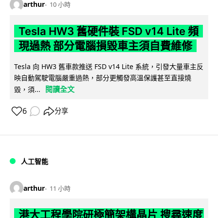
arthur
10 小時
Tesla HW3 舊硬件裝 FSD v14 Lite 頻
現過熱 部分電腦損毀車主須自費維修
Tesla 向 HW3 舊車款推送 FSD v14 Lite 系統，引發大量車主反
映自動駕駛電腦嚴重過熱，部分更觸發高溫保護甚至直接燒
閱讀全文
毀，須...
6
分享
人工智能
arthur
11 小時
港大工程學院研極簡架構晶片 搜尋速度