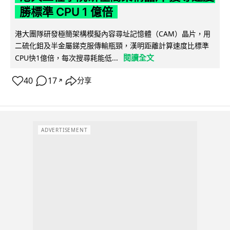
勝標準 CPU 1 億倍
港大團隊研發極簡架構模擬內容尋址記憶體（CAM）晶片，用
二硫化鉬及半金屬銻克服傳輸瓶頸，漢明距離計算速度比標準
閱讀全文
CPU快1億倍，每次搜尋耗能低...
40
17
分享
↗
ADVERTISEMENT