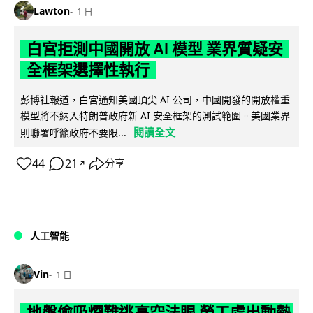
Lawton
1 日
白宮拒測中國開放 AI 模型 業界質疑安
全框架選擇性執行
彭博社報道，白宮通知美國頂尖 AI 公司，中國開發的開放權重
模型將不納入特朗普政府新 AI 安全框架的測試範圍。美國業界
閱讀全文
則聯署呼籲政府不要限...
44
21
分享
↗
人工智能
Vin
1 日
地盤偷吸煙難逃高空法眼 勞工處出動熱