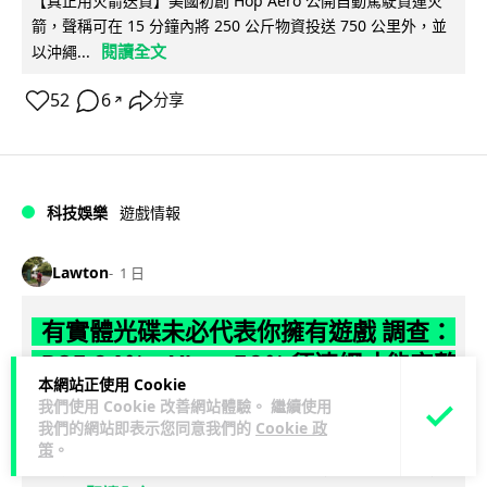
【真正用火箭送貨】美國初創 Hop Aero 公開自動駕駛貨運火
箭，聲稱可在 15 分鐘內將 250 公斤物資投送 750 公里外，並
閱讀全文
以沖繩...
52
6
分享
↗
科技娛樂
遊戲情報
Lawton
1 日
有實體光碟未必代表你擁有遊戲 調查：
PS5 34%、Xbox 50% 須連網才能完整
本網站正使用 Cookie
遊玩
我們使用 Cookie 改善網站體驗。 繼續使用
我們的網站即表示您同意我們的
Cookie 政
【就算有光碟，也未必代表擁有遊戲】有調查發現，34% PS5
策
。
實體遊戲及 50% Xbox Series X 實體遊戲在完全斷網下無法完