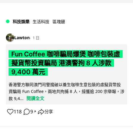
科技娛樂
生活科技
區塊鏈
Lawton
1 日
Fun Coffee 咖啡騙局爆煲 咖啡包裝虛
擬貨幣投資騙局 港澳警拘 8 人涉款
9,400 萬元
香港警方聯同澳門司警搗破以養生咖啡生意包裝的虛擬貨幣投
資騙局 Fun Coffee，兩地共拘捕 8 人，接獲逾 200 宗舉報，涉
閱讀全文
款 9,4...
118
9
分享
↗