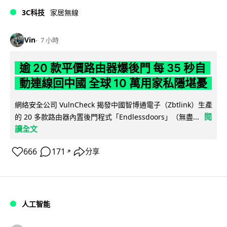
3C科技
家居無線
Vin
7 小時
逾 20 款平價路由器爆後門 每 35 秒自
動連線回中國 全球 10 萬用家私隱堪憂
網絡安全公司 VulnCheck 揭發中國智博通電子（Zbtlink）生產
閱
的 20 多款路由器內置後門程式「Endlessdoors」（無盡...
讀全文
666
171
分享
↗
人工智能