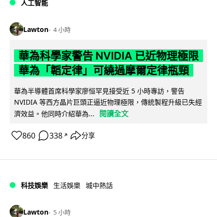
人工智能
Lawton
4 小時
華為科學家警告 NVIDIA 已近物理極限
華為「韜定律」可繞過摩爾定律瓶頸
華為半導體首席科學家廖恒罕見接受近 5 小時專訪，警告
NVIDIA 等西方晶片巨頭正逼近物理極限，傳統製程升級已失經
閱讀全文
濟效益。他同時介紹華為...
860
338
分享
↗
科技娛樂
生活娛樂
城中熱話
Lawton
5 小時