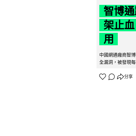
智博通
架止血
用
中國網通廠商智博通電
全漏洞，被發現每 
分享