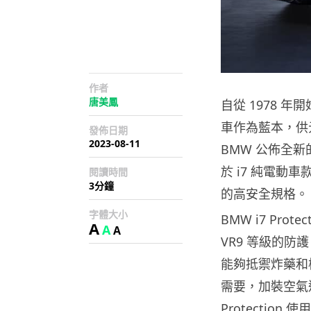
作者
唐美鳳
自從 1978 
車作為藍本，供
發佈日期
2023-08-11
BMW 公佈全
於 i7 純電動車款
閱讀時間
3分鐘
的高安全規格。
字體大小
BMW i7 Pr
A
A
A
VR9 等級的
能夠抵禦炸藥和
需要，加裝空氣
Protectio