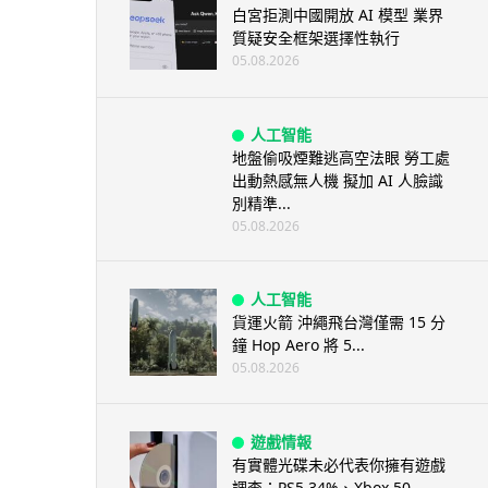
白宮拒測中國開放 AI 模型 業界
質疑安全框架選擇性執行
05.08.2026
人工智能
地盤偷吸煙難逃高空法眼 勞工處
出動熱感無人機 擬加 AI 人臉識
別精準...
05.08.2026
人工智能
貨運火箭 沖繩飛台灣僅需 15 分
鐘 Hop Aero 將 5...
05.08.2026
遊戲情報
有實體光碟未必代表你擁有遊戲
調查：PS5 34%、Xbox 50...