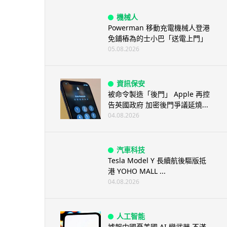
機械人
Powerman 移動充電機械人登港
免鋪樁為的士小巴「送電上門」
05.08.2026
資訊保安
被命令製造「後門」 Apple 再控
告英國政府 加密後門爭議延燒...
04.08.2026
汽車科技
Tesla Model Y 長續航後驅版抵
港 YOHO MALL ...
04.08.2026
人工智能
據報中國憂美國 AI 變武器 不滿