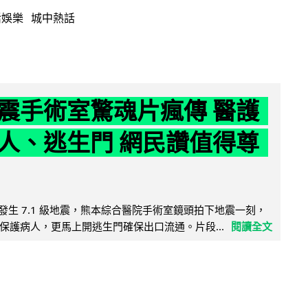
活娛樂
城中熱話
震手術室驚魂片瘋傳 醫護
人、逃生門 網民讚值得尊
8 日發生 7.1 級地震，熊本綜合醫院手術室鏡頭拍下地震一刻，
保護病人，更馬上開逃生門確保出口流通。片段...
閱讀全文