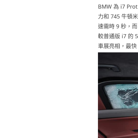
BMW 為 i7 P
力和 745 牛
速需時 9 秒，而
較普通版 i7 的 5
車展亮相，最快