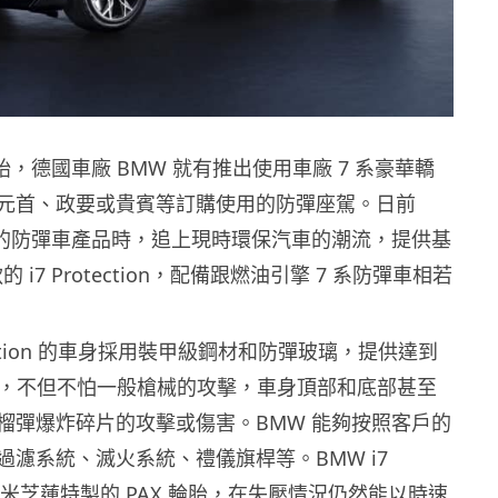
年開始，德國車廠 BMW 就有推出使用車廠 7 系豪華轎
元首、政要或貴賓等訂購使用的防彈座駕。日前
新的防彈車產品時，追上現時環保汽車的潮流，提供基
的 i7 Protection，配備跟燃油引擎 7 系防彈車相若
otection 的車身採用裝甲級鋼材和防彈玻璃，提供達到
防護，不但不怕一般槍械的攻擊，車身頂部和底部甚至
榴彈爆炸碎片的攻擊或傷害。BMW 能夠按照客戶的
過濾系統、滅火系統、禮儀旗桿等。BMW i7
n 使用米芝蓮特製的 PAX 輪胎，在失壓情況仍然能以時速