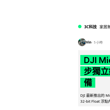
3C科技
家居
Vin
5 小時
DJI M
步獨立錄
備
DJI 最新推出的 
32-bit Float