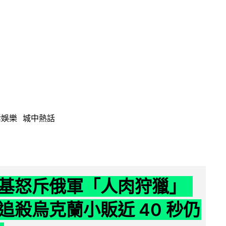
活娛樂
城中熱話
基怒斥俄軍「人肉狩獵」
追殺烏克蘭小販近 40 秒仍