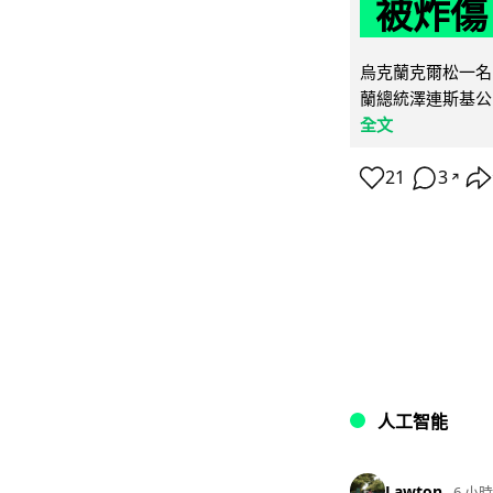
被炸傷
烏克蘭克爾松一名 
蘭總統澤連斯基公
全文
21
3
↗
人工智能
Lawton
6 小時