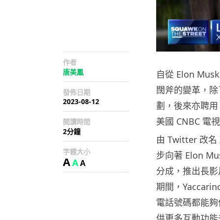
作者
唐美鳳
自從 Elon Mu
闊斧的變革，除了大
發佈日期
2023-08-12
劃，後來亦聘用 Lin
美國 CNBC 
閱讀時間
2分鐘
由 Twitte
字體大小
步向著 Elon
A
A
A
分成，推出長影
期間，Yacca
電話號碼都能夠
供更多互動功能