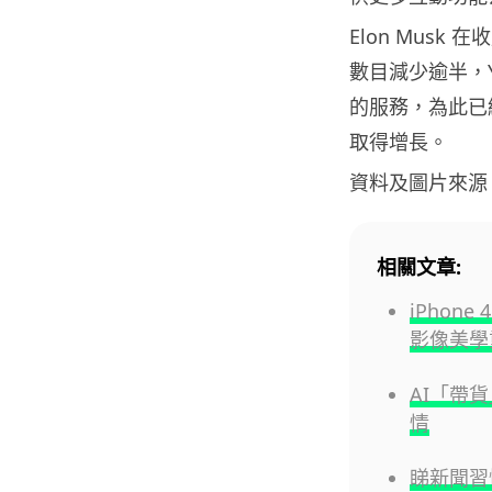
Elon Musk
數目減少逾半，Y
的服務，為此已
取得增長。
資料及圖片來源
相關文章:
iPhon
影像美學
AI「帶
情
睇新聞習