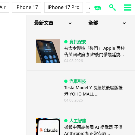
Air
iPhone 17
iPhone 17 Pro
AirPods Pro 3
Ap
最新文章
全部
資訊保安
被命令製造「後門」 Apple 再控
告英國政府 加密後門爭議延燒...
04.08.2026
汽車科技
Tesla Model Y 長續航後驅版抵
港 YOHO MALL ...
04.08.2026
人工智能
據報中國憂美國 AI 變武器 不滿
Anthropic 拒正常存取...