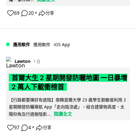
69
20
分享
↗
iOS App
應用軟件
應用軟件
Lawton
1 日
首爾大生 2 星期開發防曬地圖 一日暴增
2 萬人下載衝榜首
【行路都要揀好有遮陰】南韓首爾大學 23 歲學生劉敏俊利用 2
星期開發防曬導航 App「走向陰涼處」，結合建築物高度、太
閱讀全文
陽仰角及行道樹陰影...
97
4
分享
↗