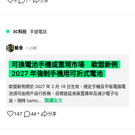
9
1
分享
↗
3C科技
手提電話
藍骨
1 小時
可換電池手機或重現市場 歐盟新例
2027 年強制手機用可拆式電池
歐盟新例將於 2027 年 2 月 18 日生效，規定手機及平板電腦電
池須可由用戶自行拆換，目標是延長裝置壽命及減少電子垃
閱讀全文
圾。現時 Sams...
147
44
分享
↗