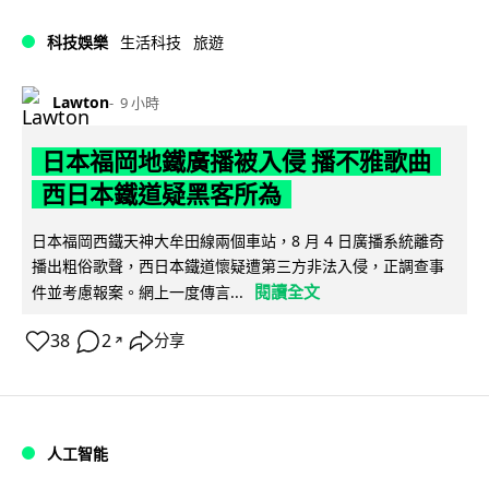
科技娛樂
生活科技
旅遊
Lawton
9 小時
日本福岡地鐵廣播被入侵 播不雅歌曲
西日本鐵道疑黑客所為
日本福岡西鐵天神大牟田線兩個車站，8 月 4 日廣播系統離奇
播出粗俗歌聲，西日本鐵道懷疑遭第三方非法入侵，正調查事
閱讀全文
件並考慮報案。網上一度傳言...
38
2
分享
↗
人工智能