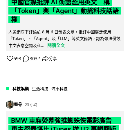
中國官媒批評 AI 術語濫用英文 稱
「Token」與「Agent」動搖科技話語
權
人民網旗下評論於 8 月 6 日發表文章，批評中國廣泛使用
「Token」、「Agent」及「LLM」等英文術語，認為做法侵蝕
閱讀全文
中文表意空間及科...
693
303
分享
↗
科技娛樂
生活科技
汽車科技
藍骨
23 小時
BMW 車廂熒幕強推蜘蛛俠電影廣告
車主怒轟堪比 iTunes 送 U2 專輯翻版