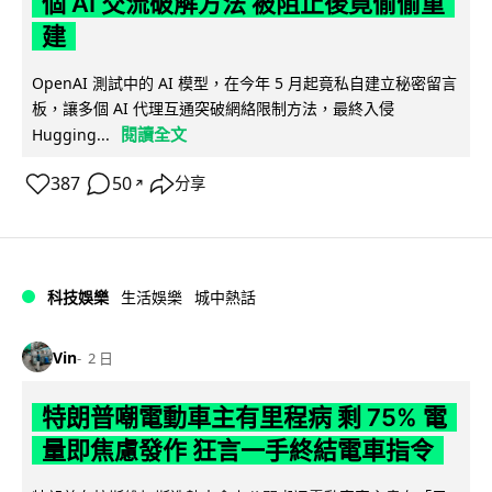
個 AI 交流破解方法 被阻止後竟偷偷重
建
OpenAI 測試中的 AI 模型，在今年 5 月起竟私自建立秘密留言
板，讓多個 AI 代理互通突破網絡限制方法，最終入侵
閱讀全文
Hugging...
387
50
分享
↗
科技娛樂
生活娛樂
城中熱話
Vin
2 日
特朗普嘲電動車主有里程病 剩 75% 電
量即焦慮發作 狂言一手終結電車指令