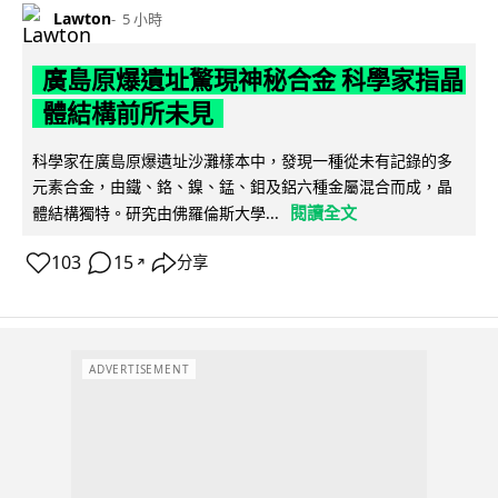
Lawton
5 小時
廣島原爆遺址驚現神秘合金 科學家指晶
體結構前所未見
科學家在廣島原爆遺址沙灘樣本中，發現一種從未有記錄的多
元素合金，由鐵、鉻、鎳、錳、鉬及鋁六種金屬混合而成，晶
閱讀全文
體結構獨特。研究由佛羅倫斯大學...
103
15
分享
↗
ADVERTISEMENT