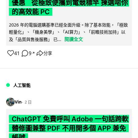
優惠 從極致便攜到電競標竿 揀選啱你
的高效能 PC
2026 年的電腦選購基準已經全面升級。除了基本效能，「極致
輕量化」、「機身美學」、「AI算力」、「前瞻技術加持」以
閱讀全文
及「品質與售後服務」 已...
41
9
分享
↗
人工智能
Vin
2 日
ChatGPT 免費呼叫 Adobe 一句話跨軟
體修圖兼整 PDF 不用開多個 APP 兼免
帳號