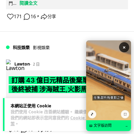
閱讀全文
門...
171
16
分享
↗
×
科技娛樂
影視娛樂
Lawton
2 日
訂購 43 億日元精品後棄單 大阪女 2 年
後終被捕 涉海賊王,火影周邊產品
日本警視廳神田署 8 月 6 日公布，拘捕一名 32 歲大阪女子，
本網站正使用 Cookie
指她涉嫌在出版巨頭集英社旗下官方網店「JUMP
我們使用 Cookie 改善網站體驗。 繼續使用
🎵
⛶
閱讀全文
CHARACTERS ST...
我們的網站即表示您同意我們的
Cookie 政
策
。
📖 文字版訪問
→
79
10
分享
↗