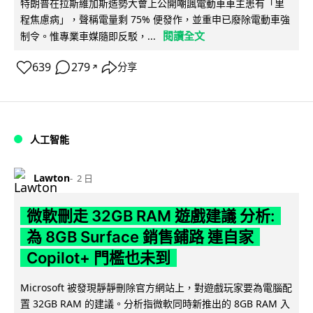
特朗普在拉斯維加斯造勢大會上公開嘲諷電動車車主患有「里
程焦慮病」，聲稱電量剩 75% 便發作，並重申已廢除電動車強
閱讀全文
制令。惟專業車媒隨即反駁，...
639
279
分享
↗
人工智能
Lawton
2 日
微軟刪走 32GB RAM 遊戲建議 分析:
為 8GB Surface 銷售鋪路 連自家
Copilot+ 門檻也未到
Microsoft 被發現靜靜刪除官方網站上，對遊戲玩家要為電腦配
置 32GB RAM 的建議。分析指微軟同時新推出的 8GB RAM 入