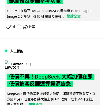
部編輯及多圖參考功能
Elon Musk 旗下 xAI 以 SpaceXAI 名義推出 Grok Imagine
閱讀全文
Image 2.0 模型，強化 AI 繪圖及編輯...
14
分享
人工智能
Lawton
1 日
低價不再！DeepSeek 大幅加價在即
低價搶客反釀運算資源告急
DeepSeek 因低價策略掀起需求熱潮，運算資源不勝負荷，官
方於 8 月 6 日宣布即將大幅上調 API 收費，惟未公布具體加
閱讀全文
幅。事件與...