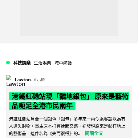
科技娛樂
生活娛樂
城中熱話
Lawton
6 小時
港鐵紅磡站現「黐地銀包」 原來是藝術
品呃足全港市民兩年
港鐵紅磡站月台一個銀色「銀包」多年來一再令乘客誤以為有
人遺失財物，事主原本打算拾起交還，卻發現原來是黏在地上
閱讀全文
的藝術品。這件名為《失而復得》的...