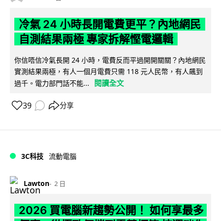
冷氣 24 小時長開電費更平？內地網民
自測結果兩極 專家拆解慳電邏輯
你信唔信冷氣長開 24 小時，電費反而平過開開關關？內地網民
實測結果兩極，有人一個月電費只需 118 元人民幣，有人飆到
閱讀全文
過千。電力部門話不能...
39
分享
3C科技
流動電腦
Lawton
2 日
2026 買電腦新趨勢公開！ 如何享最多