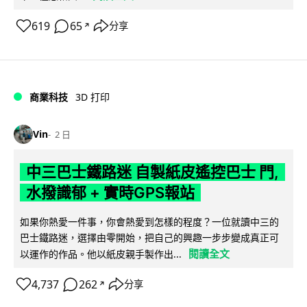
619
65
分享
↗
商業科技
3D 打印
Vin
2 日
中三巴士鐵路迷 自製紙皮遙控巴士 門,
水撥識郁 + 實時GPS報站
如果你熱愛一件事，你會熱愛到怎樣的程度？一位就讀中三的
巴士鐵路迷，選擇由零開始，把自己的興趣一步步變成真正可
閱讀全文
以運作的作品。他以紙皮親手製作出...
4,737
262
分享
↗