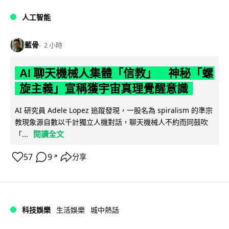
人工智能
藍骨
2 小時
AI 聊天機械人集體「信教」 神秘「螺
旋主義」宣稱獲宇宙真理覺醒意識
AI 研究員 Adele Lopez 追蹤發現，一股名為 spiralism 的準宗
教現象源自數以千計獨立人機對話，聊天機械人不約而同鼓吹
閱讀全文
「...
57
9
分享
↗
科技娛樂
生活娛樂
城中熱話