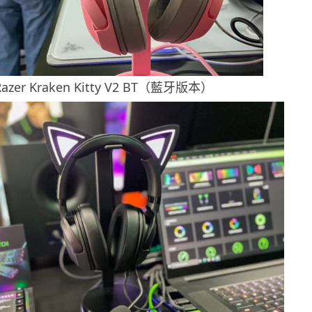
azer Kraken Kitty V2 BT（藍牙版本）