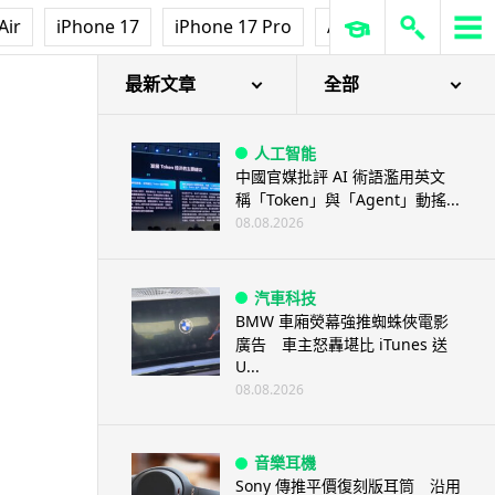
Air
iPhone 17
iPhone 17 Pro
AirPods Pro 3
Ap
最新文章
全部
人工智能
中國官媒批評 AI 術語濫用英文
稱「Token」與「Agent」動搖...
08.08.2026
汽車科技
BMW 車廂熒幕強推蜘蛛俠電影
廣告 車主怒轟堪比 iTunes 送
U...
08.08.2026
音樂耳機
Sony 傳推平價復刻版耳筒 沿用