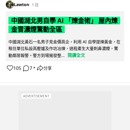
Lawton
1 日
中國湖北男自學 AI 「煉金術」 屋內煉
金冒濃煙驚動全區
中國湖北黃石一名男子見金價高企，利用 AI 自學提煉黃金，在
租住單位私設高壓爐及作坊冶煉，過程產生大量刺鼻濃煙，驚
閱讀全文
動鄰居報警。警方到場揭發整...
105
7
分享
↗
ADVERTISEMENT