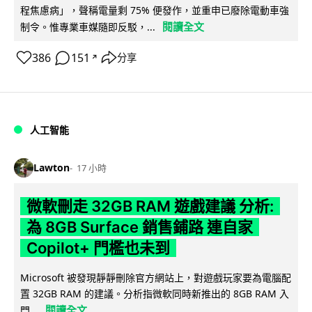
程焦慮病」，聲稱電量剩 75% 便發作，並重申已廢除電動車強
閱讀全文
制令。惟專業車媒隨即反駁，...
386
151
分享
↗
人工智能
Lawton
17 小時
微軟刪走 32GB RAM 遊戲建議 分析:
為 8GB Surface 銷售鋪路 連自家
Copilot+ 門檻也未到
Microsoft 被發現靜靜刪除官方網站上，對遊戲玩家要為電腦配
置 32GB RAM 的建議。分析指微軟同時新推出的 8GB RAM 入
閱讀全文
門...