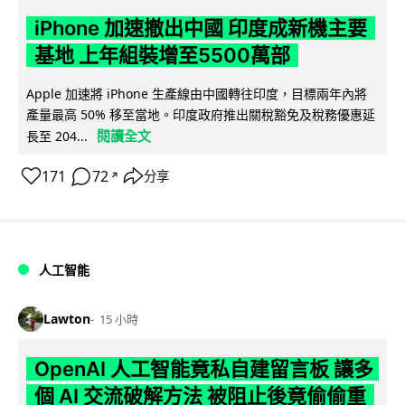
iPhone 加速撤出中國 印度成新機主要
基地 上年組裝增至5500萬部
Apple 加速將 iPhone 生產線由中國轉往印度，目標兩年內將
產量最高 50% 移至當地。印度政府推出關稅豁免及稅務優惠延
閱讀全文
長至 204...
171
72
分享
↗
人工智能
Lawton
15 小時
OpenAI 人工智能竟私自建留言板 讓多
個 AI 交流破解方法 被阻止後竟偷偷重