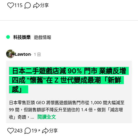
115
分享
科技娛樂
遊戲情報
Lawton
1 日
日本二手遊戲店減 90% 門市 業績反增
四成 "懷舊"在 Z 世代變成最潮「新鮮
感」
日本零售巨頭 GEO 將懷舊遊戲銷售門市從 1,000 間大幅減至
99 間，但銷售額卻不降反升至過往的 1.4 倍。做到「減店增
閱讀全文
收」奇蹟，...
243
19
分享
↗