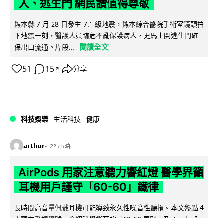
人、逃生門 網民讚值得尊敬
熊本縣 7 月 28 日發生 7.1 級地震，熊本綜合醫院手術室鏡頭拍
下地震一刻，醫護人員臨危不亂保護病人，更馬上開逃生門確
閱讀全文
保出口流通。片段...
51
15
分享
↗
科技娛樂
生活科技
健康
arthur
22 小時
AirPods 用家注意聽力響紅燈 醫學界籲
耳機用戶謹守「60-60」鐵律
長時間高音量佩戴耳機可能導致永久性噪音性聽損。本文盤點 4