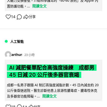
大聽力受損警號，介紹科學護耳的「60-60 原則」及 Apple 內
閱讀全文
置防護功能，...
14
分享
人工智能
arthur
23 小時
AI 減肥餐單配合高強度操練 成都男
45 日減 20 公斤後多器官衰竭
成都一名男子跟隨 AI 制訂高強度減脂計劃，45 日內減去約 20
公斤後昏迷送院。醫生診斷他患上尿源性膿毒症、膿毒性休克
閱讀全文
及多器官功能障礙。...
18
4
分享
↗