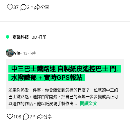
37
2
分享
↗
商業科技
3D 打印
Vin
13 小時
中三巴士鐵路迷 自製紙皮遙控巴士 門,
水撥識郁 + 實時GPS報站
如果你熱愛一件事，你會熱愛到怎樣的程度？一位就讀中三的
巴士鐵路迷，選擇由零開始，把自己的興趣一步步變成真正可
閱讀全文
以運作的作品。他以紙皮親手製作出...
108
7
分享
↗