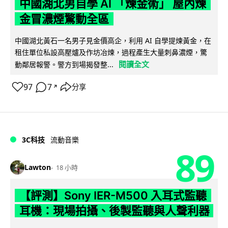
中國湖北男自學 AI 「煉金術」 屋內煉
金冒濃煙驚動全區
中國湖北黃石一名男子見金價高企，利用 AI 自學提煉黃金，在
租住單位私設高壓爐及作坊冶煉，過程產生大量刺鼻濃煙，驚
閱讀全文
動鄰居報警。警方到場揭發整...
97
7
分享
↗
3C科技
流動音樂
89
Lawton
18 小時
【評測】Sony IER-M500 入耳式監聽
耳機：現場拍攝、後製監聽與人聲利器