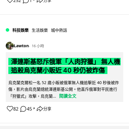
252
1
分享
↗
科技娛樂
生活娛樂
城中熱話
Lawton
16 小時
澤連斯基怒斥俄軍「人肉狩獵」 無人機
追殺烏克蘭小販近 40 秒仍被炸傷
烏克蘭克爾松一名 52 歲小販被俄軍無人機追擊近 40 秒後被炸
傷，影片由烏克蘭總統澤連斯基公開。他直斥俄軍對平民進行
閱讀全文
「狩獵式」攻擊，烏克蘭...
82
45
分享
↗