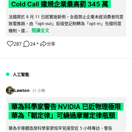
Cold Call 違規企業最高罰 345 萬
法國將於 8 月 11 日起實施新例，全面禁止企業未經消費者同意
致電推銷，由「opt-out」拒接登記制轉為「opt-in」先徵同意
閱讀全文
機制。違...
287
24
分享
↗
人工智能
Lawton
21 小時
華為科學家警告 NVIDIA 已近物理極限
華為「韜定律」可繞過摩爾定律瓶頸
華為半導體首席科學家廖恒罕見接受近 5 小時專訪，警告