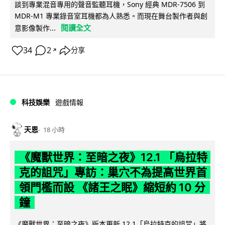
談到專業混音專用的聲音監聽耳機，Sony 經典 MDR-7506 到
MDR-M1 專業錄音室耳機都為人熟悉。而現在舞台製作者與創
閱讀全文
意影像製作...
34
2
分享
↗
科技娛樂
遊戲情報
天恩
18 小時
《魔獸世界：至暗之夜》12.1 「烏拉特
克的詛咒」專訪：巢穴不為提高世界首
領門檻而設 《諸王之眠》縮短約 10 分
鐘
《魔獸世界：至暗之夜》版本更新 12.1「烏拉特克的詛咒」將