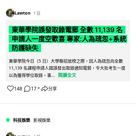
Lawton
1 日
東華學院誤發取錄電郵 全數 11,139 名
申請人一度空歡喜 專家:人為疏忽+系統
防護缺失
東華學院今日（5 日）大學聯招放榜之際，因人為疏忽向全數
11,139 名課程申請人錯誤發出取錄通知電郵，令大批考生一度
閱讀全文
以為獲得學位取錄，事...
148
17
分享
↗
科技娛樂
影視娛樂