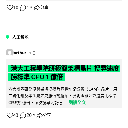
10
1
分享
↗
人工智能
arthur
1 日
港大工程學院研極簡架構晶片 搜尋速度
勝標準 CPU 1 億倍
港大團隊研發極簡架構模擬內容尋址記憶體（CAM）晶片，用
二硫化鉬及半金屬銻克服傳輸瓶頸，漢明距離計算速度比標準
閱讀全文
CPU快1億倍，每次搜尋耗能低...
43
20
分享
↗