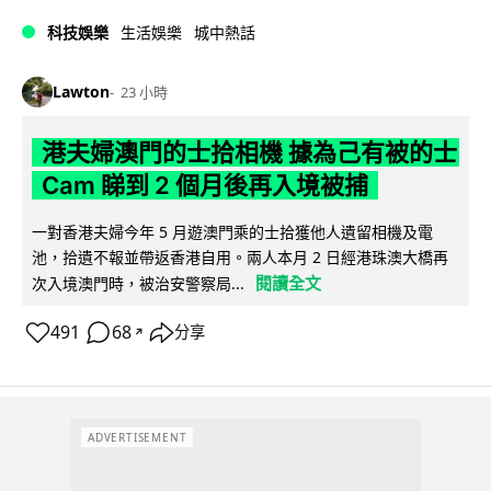
科技娛樂
生活娛樂
城中熱話
Lawton
23 小時
港夫婦澳門的士拾相機 據為己有被的士
Cam 睇到 2 個月後再入境被捕
一對香港夫婦今年 5 月遊澳門乘的士拾獲他人遺留相機及電
池，拾遺不報並帶返香港自用。兩人本月 2 日經港珠澳大橋再
閱讀全文
次入境澳門時，被治安警察局...
491
68
分享
↗
ADVERTISEMENT