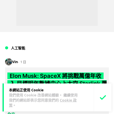
人工智能
Vin
1 日
Elon Musk: SpaceX 將挑戰萬億年收
入 目標明年數據中心上太空 Starlink 覆
本網站正使用 Cookie
蓋全球170國
我們使用 Cookie 改善網站體驗。 繼續使用
我們的網站即表示您同意我們的
Cookie 政
SpaceX 公佈最新第二季業績，受惠 Starlink 與 AI 業務帶動，
策
。
閱讀
季度收入按年飆升 92% 至 78 億美元。行政總裁 Elon...
全文