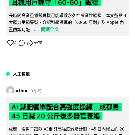
耳機用戶謹守「60-60」鐵律
長時間高音量佩戴耳機可能導致永久性噪音性聽損。本文盤點 4
大聽力受損警號，介紹科學護耳的「60-60 原則」及 Apple 內
閱讀全文
置防護功能，...
4
分享
人工智能
arthur
3 小時
AI 減肥餐單配合高強度操練 成都男
45 日減 20 公斤後多器官衰竭
成都一名男子跟隨 AI 制訂高強度減脂計劃，45 日內減去約 20