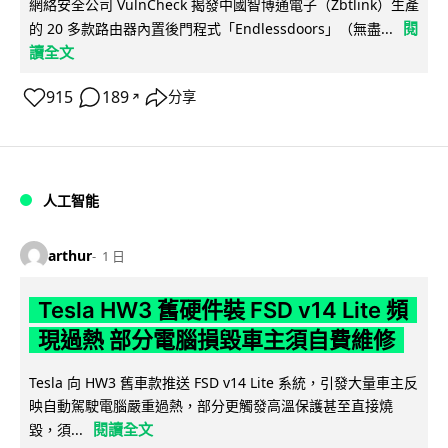
網絡安全公司 VulnCheck 揭發中國智博通電子（Zbtlink）生產
閱
的 20 多款路由器內置後門程式「Endlessdoors」（無盡...
讀全文
915
189
分享
↗
人工智能
arthur
1 日
Tesla HW3 舊硬件裝 FSD v14 Lite 頻
現過熱 部分電腦損毀車主須自費維修
Tesla 向 HW3 舊車款推送 FSD v14 Lite 系統，引發大量車主反
映自動駕駛電腦嚴重過熱，部分更觸發高溫保護甚至直接燒
閱讀全文
毀，須...