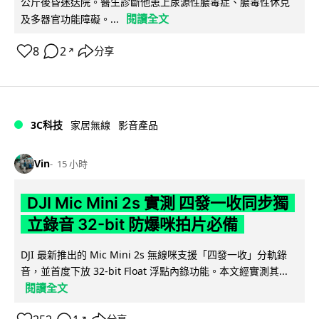
公斤後昏迷送院。醫生診斷他患上尿源性膿毒症、膿毒性休克
閱讀全文
及多器官功能障礙。...
8
2
分享
↗
3C科技
家居無線
影音產品
Vin
15 小時
DJI Mic Mini 2s 實測 四發一收同步獨
立錄音 32-bit 防爆咪拍片必備
DJI 最新推出的 Mic Mini 2s 無線咪支援「四發一收」分軌錄
音，並首度下放 32-bit Float 浮點內錄功能。本文經實測其...
閱讀全文