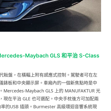
cedes-Maybach GLS 和平治 S-Class
新一代軚盤，在橫輻上附有感應式控制。駕駛者可在左
儀錶板和中央顯示屏。車廂內的一個新焦點時是中
rcedes-Maybach GLS 上的 MANUFAKTUR 光
，現在平治 GLE 也可選配。中央手枕後方可加配兩
 功率的USB 插頭。Burmester 高級環迴音響系統現