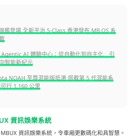
旗艦登場 全新平治 S-Class 香港發布 MB.OS 系
載
 Agentic AI 體驗中心：從自動化到自主化 引
向智能新紀元
yota NOAH 至尊混能版抵港 搭載第 5 代混能系
可行 1,160 公里
UX 資訊娛樂系統
代 MBUX 資訊娛樂系統，令車廂更數碼化和具智慧。