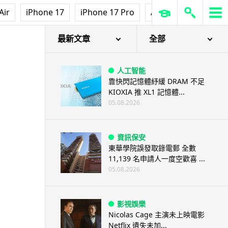
Air
iPhone 17
iPhone 17 Pro
AirPods Pro 3
Ap
最新文章
全部
人工智能
靠快閃記憶體紓緩 DRAM 不足
KIOXIA 推 XL1 記憶體...
05.08.2026
資訊保安
東華學院誤發取錄電郵 全數
11,139 名申請人一度空歡喜 ...
05.08.2026
影視娛樂
Nicolas Cage 主演未上映電影
Netflix 遺失未加...