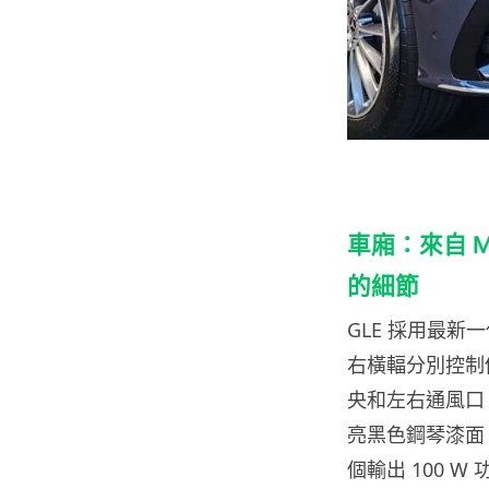
車廂：來自 Mer
的細節
GLE 採用最
右橫輻分別控制
央和左右通風口。Me
亮黑色鋼琴漆面
個輸出 100 W