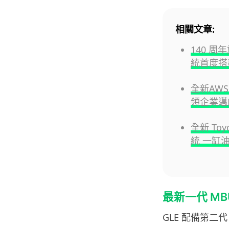
相關文章:
140 周年
統首度搭
全新AWS
領企業邁
全新 To
統 一缸油
最新一代 MB
GLE 配備第二