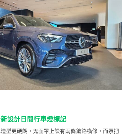
全新設計日間行車燈標記
前泵把造型更硬朗，鬼面罩上設有兩條鍍鉻橫條，而泵把