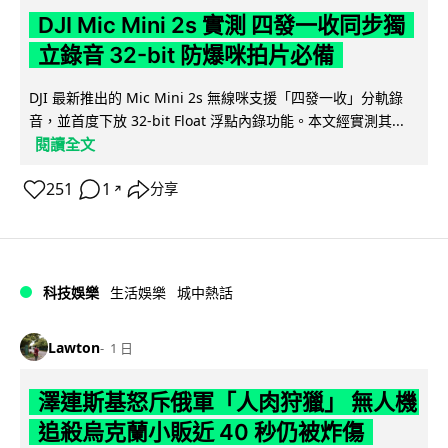
DJI Mic Mini 2s 實測 四發一收同步獨
立錄音 32-bit 防爆咪拍片必備
DJI 最新推出的 Mic Mini 2s 無線咪支援「四發一收」分軌錄
音，並首度下放 32-bit Float 浮點內錄功能。本文經實測其...
閱讀全文
251
1
分享
↗
科技娛樂
生活娛樂
城中熱話
Lawton
1 日
澤連斯基怒斥俄軍「人肉狩獵」 無人機
追殺烏克蘭小販近 40 秒仍被炸傷