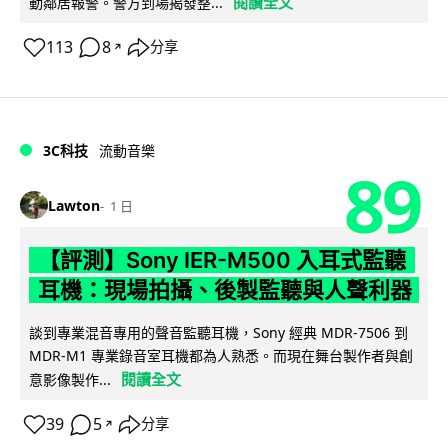
閱讀全文
動鄰居報警。警方到場揭發整...
113
8
分享
↗
3C科技
流動音樂
89
Lawton
1 日
【評測】Sony IER-M500 入耳式監聽
耳機：現場拍攝、後製監聽與人聲利器
談到專業混音專用的聲音監聽耳機，Sony 經典 MDR-7506 到
MDR-M1 專業錄音室耳機都為人熟悉。而現在舞台製作者與創
閱讀全文
意影像製作...
39
5
分享
↗