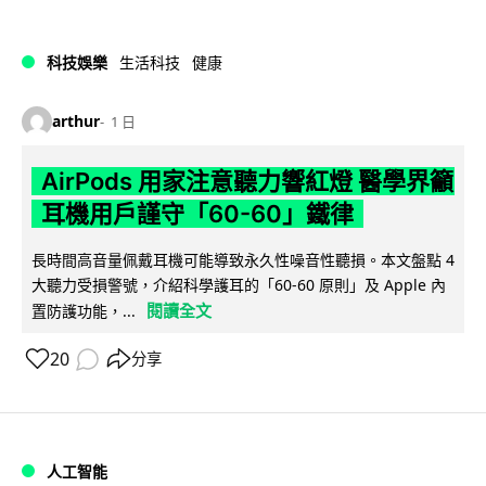
科技娛樂
生活科技
健康
arthur
1 日
AirPods 用家注意聽力響紅燈 醫學界籲
耳機用戶謹守「60-60」鐵律
長時間高音量佩戴耳機可能導致永久性噪音性聽損。本文盤點 4
大聽力受損警號，介紹科學護耳的「60-60 原則」及 Apple 內
閱讀全文
置防護功能，...
20
分享
人工智能