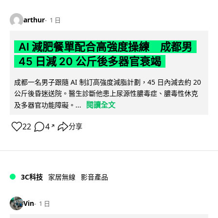
arthur
1 日
AI 減肥餐單配合高強度操練 成都男
45 日減 20 公斤後多器官衰竭
成都一名男子跟隨 AI 制訂高強度減脂計劃，45 日內減去約 20
公斤後昏迷送院。醫生診斷他患上尿源性膿毒症、膿毒性休克
閱讀全文
及多器官功能障礙。...
22
4
分享
↗
3C科技
家居無線
影音產品
Vin
1 日