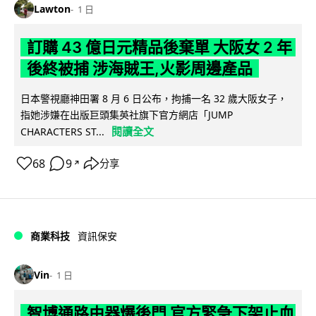
Lawton
1 日
訂購 43 億日元精品後棄單 大阪女 2 年
後終被捕 涉海賊王,火影周邊產品
日本警視廳神田署 8 月 6 日公布，拘捕一名 32 歲大阪女子，
指她涉嫌在出版巨頭集英社旗下官方網店「JUMP
閱讀全文
CHARACTERS ST...
68
9
分享
↗
商業科技
資訊保安
Vin
1 日
智博通路由器爆後門 官方緊急下架止血