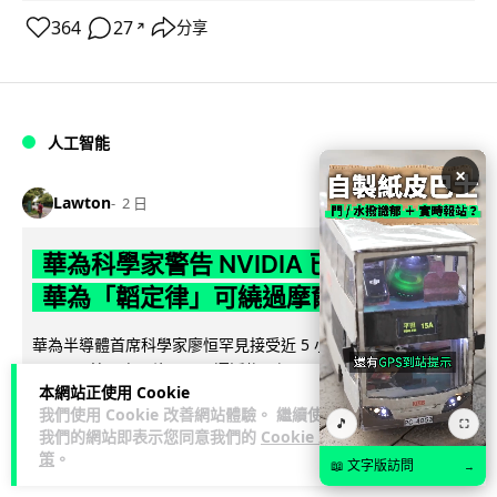
364
27
分享
↗
人工智能
×
Lawton
2 日
華為科學家警告 NVIDIA 已近物理極限
華為「韜定律」可繞過摩爾定律瓶頸
華為半導體首席科學家廖恒罕見接受近 5 小時專訪，警告
NVIDIA 等西方晶片巨頭正逼近物理極限，傳統製程升級已失經
本網站正使用 Cookie
閱讀全文
濟效益。他同時介紹華為...
我們使用 Cookie 改善網站體驗。 繼續使用
🎵
⛶
我們的網站即表示您同意我們的
Cookie 政
1,596
602
分享
↗
策
。
📖 文字版訪問
→