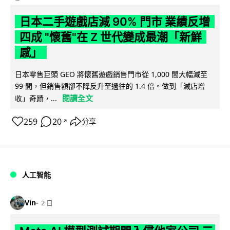
日本二手遊戲店減 90% 門市 業績反增
四成 "懷舊"在 Z 世代變成最潮「新鮮
感」
日本零售巨頭 GEO 將懷舊遊戲銷售門市從 1,000 間大幅減至
99 間，但銷售額卻不降反升至過往的 1.4 倍。做到「減店增
閱讀全文
收」奇蹟，...
259
20
分享
↗
人工智能
Vin
2 日