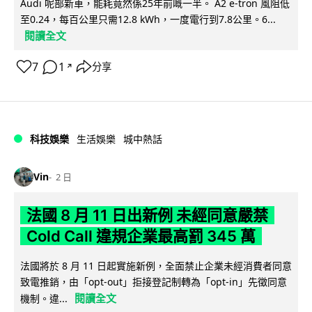
Audi 呢部新車，能耗竟然係25年前嘅一半。 A2 e-tron 風阻低
至0.24，每百公里只需12.8 kWh，一度電行到7.8公里。6...
閱讀全文
7
1
分享
↗
科技娛樂
生活娛樂
城中熱話
Vin
2 日
法國 8 月 11 日出新例 未經同意嚴禁
Cold Call 違規企業最高罰 345 萬
法國將於 8 月 11 日起實施新例，全面禁止企業未經消費者同意
致電推銷，由「opt-out」拒接登記制轉為「opt-in」先徵同意
閱讀全文
機制。違...