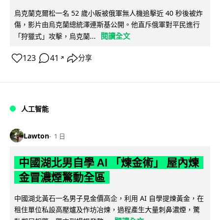
烏克蘭克爾松一名 52 歲小販被俄軍無人機追擊近 40 秒後被炸
傷，影片由烏克蘭總統澤連斯基公開。他直斥俄軍對平民進行
閱讀全文
「狩獵式」攻擊，烏克蘭...
123
41
分享
↗
人工智能
Lawton
1 日
中國湖北男自學 AI 「煉金術」 屋內煉
金冒濃煙驚動全區
中國湖北黃石一名男子見金價高企，利用 AI 自學提煉黃金，在
租住單位私設高壓爐及作坊冶煉，過程產生大量刺鼻濃煙，驚