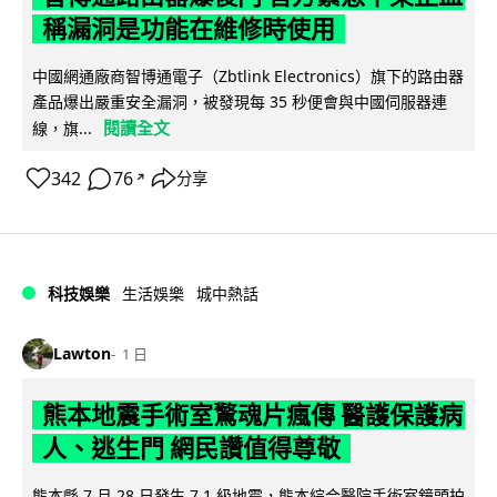
稱漏洞是功能在維修時使用
中國網通廠商智博通電子（Zbtlink Electronics）旗下的路由器
產品爆出嚴重安全漏洞，被發現每 35 秒便會與中國伺服器連
閱讀全文
線，旗...
342
76
分享
↗
科技娛樂
生活娛樂
城中熱話
Lawton
1 日
熊本地震手術室驚魂片瘋傳 醫護保護病
人、逃生門 網民讚值得尊敬
熊本縣 7 月 28 日發生 7.1 級地震，熊本綜合醫院手術室鏡頭拍