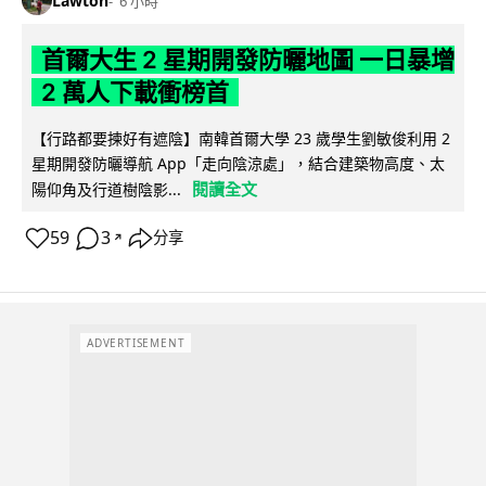
Lawton
6 小時
首爾大生 2 星期開發防曬地圖 一日暴增
2 萬人下載衝榜首
【行路都要揀好有遮陰】南韓首爾大學 23 歲學生劉敏俊利用 2
星期開發防曬導航 App「走向陰涼處」，結合建築物高度、太
閱讀全文
陽仰角及行道樹陰影...
59
3
分享
↗
ADVERTISEMENT