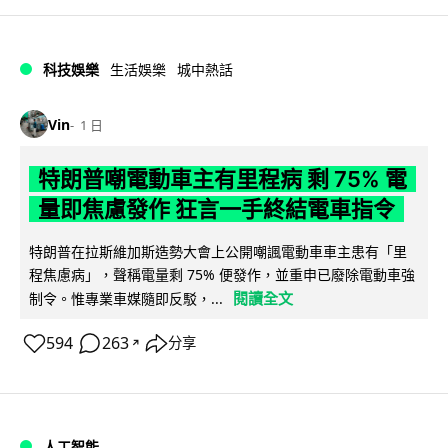
科技娛樂
生活娛樂
城中熱話
Vin
1 日
特朗普嘲電動車主有里程病 剩 75% 電
量即焦慮發作 狂言一手終結電車指令
特朗普在拉斯維加斯造勢大會上公開嘲諷電動車車主患有「里
程焦慮病」，聲稱電量剩 75% 便發作，並重申已廢除電動車強
閱讀全文
制令。惟專業車媒隨即反駁，...
594
263
分享
↗
人工智能