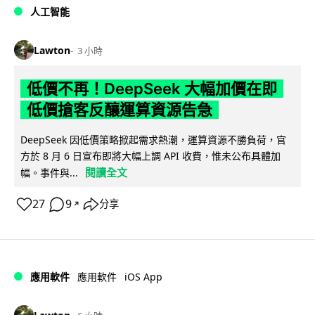
人工智能
Lawton
3 小時
低價不再！DeepSeek 大幅加價在即
低價搶客反釀運算資源告急
DeepSeek 因低價策略掀起需求熱潮，運算資源不勝負荷，官
方於 8 月 6 日宣布即將大幅上調 API 收費，惟未公布具體加
閱讀全文
幅。事件與...
27
9
分享
↗
iOS App
應用軟件
應用軟件