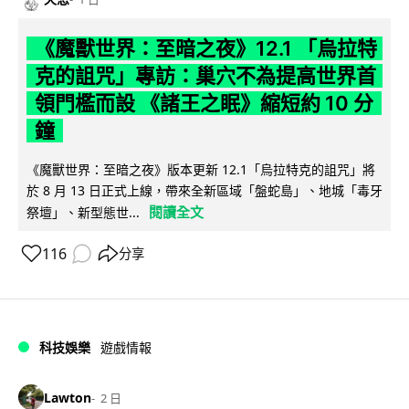
《魔獸世界：至暗之夜》12.1 「烏拉特
克的詛咒」專訪：巢穴不為提高世界首
領門檻而設 《諸王之眠》縮短約 10 分
鐘
《魔獸世界：至暗之夜》版本更新 12.1「烏拉特克的詛咒」將
於 8 月 13 日正式上線，帶來全新區域「盤蛇島」、地城「毒牙
閱讀全文
祭壇」、新型態世...
116
分享
科技娛樂
遊戲情報
Lawton
2 日