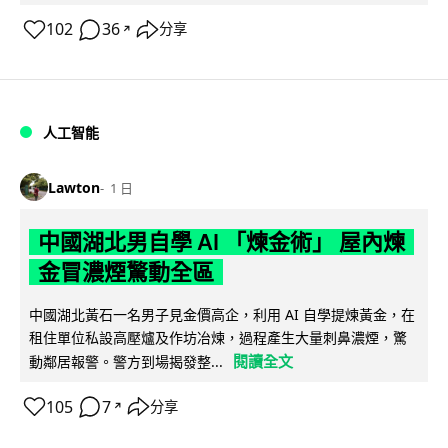
102
36
分享
↗
人工智能
Lawton
1 日
中國湖北男自學 AI 「煉金術」 屋內煉
金冒濃煙驚動全區
中國湖北黃石一名男子見金價高企，利用 AI 自學提煉黃金，在
租住單位私設高壓爐及作坊冶煉，過程產生大量刺鼻濃煙，驚
閱讀全文
動鄰居報警。警方到場揭發整...
105
7
分享
↗