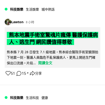
科技娛樂
生活娛樂
城中熱話
Lawton
8 小時
熊本地震手術室驚魂片瘋傳 醫護保護病
人、逃生門 網民讚值得尊敬
熊本縣 7 月 28 日發生 7.1 級地震，熊本綜合醫院手術室鏡頭拍
下地震一刻，醫護人員臨危不亂保護病人，更馬上開逃生門確
閱讀全文
保出口流通。片段...
51
15
分享
↗
科技娛樂
生活科技
健康