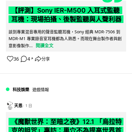
【評測】Sony IER-M500 入耳式監聽
耳機：現場拍攝、後製監聽與人聲利器
談到專業混音專用的聲音監聽耳機，Sony 經典 MDR-7506 到
MDR-M1 專業錄音室耳機都為人熟悉。而現在舞台製作者與創
閱讀全文
意影像製作...
36
4
分享
↗
科技娛樂
遊戲情報
天恩
1 日
《魔獸世界：至暗之夜》12.1 「烏拉特
克的詛咒」專訪：巢穴不為提高世界首