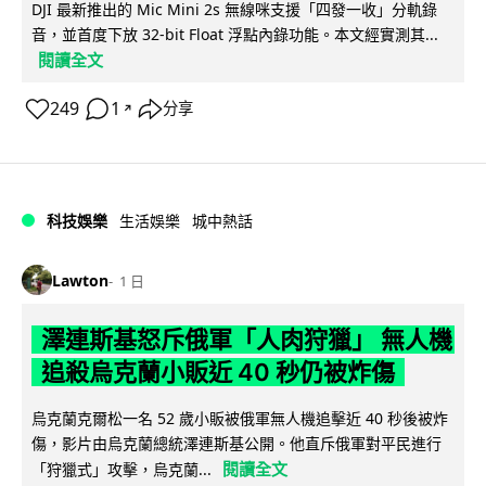
DJI 最新推出的 Mic Mini 2s 無線咪支援「四發一收」分軌錄
音，並首度下放 32-bit Float 浮點內錄功能。本文經實測其...
閱讀全文
249
1
分享
↗
科技娛樂
生活娛樂
城中熱話
Lawton
1 日
澤連斯基怒斥俄軍「人肉狩獵」 無人機
追殺烏克蘭小販近 40 秒仍被炸傷
烏克蘭克爾松一名 52 歲小販被俄軍無人機追擊近 40 秒後被炸
傷，影片由烏克蘭總統澤連斯基公開。他直斥俄軍對平民進行
閱讀全文
「狩獵式」攻擊，烏克蘭...