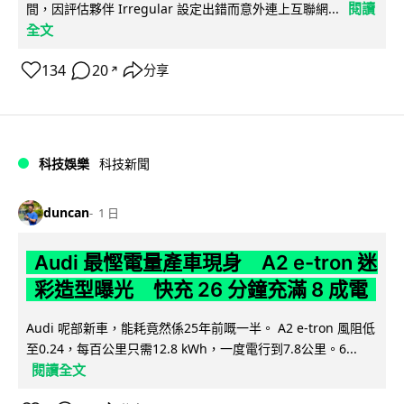
閱讀
間，因評估夥伴 Irregular 設定出錯而意外連上互聯網...
全文
134
20
分享
↗
科技娛樂
科技新聞
duncan
1 日
Audi 最慳電量產車現身 A2 e-tron 迷
彩造型曝光 快充 26 分鐘充滿 8 成電
Audi 呢部新車，能耗竟然係25年前嘅一半。 A2 e-tron 風阻低
至0.24，每百公里只需12.8 kWh，一度電行到7.8公里。6...
閱讀全文