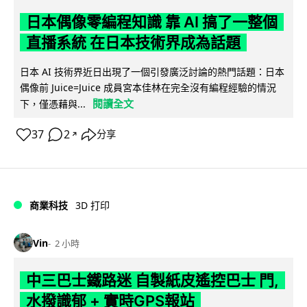
日本偶像零編程知識 靠 AI 搞了一整個
直播系統 在日本技術界成為話題
日本 AI 技術界近日出現了一個引發廣泛討論的熱門話題：日本
偶像前 Juice=Juice 成員宮本佳林在完全沒有編程經驗的情況
閱讀全文
下，僅憑藉與...
37
2
分享
↗
商業科技
3D 打印
Vin
2 小時
中三巴士鐵路迷 自製紙皮遙控巴士 門,
水撥識郁 + 實時GPS報站