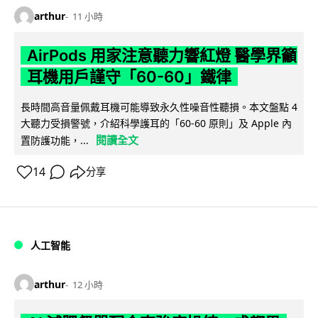
arthur
11 小時
AirPods 用家注意聽力響紅燈 醫學界籲
耳機用戶謹守「60-60」鐵律
長時間高音量佩戴耳機可能導致永久性噪音性聽損。本文盤點 4
大聽力受損警號，介紹科學護耳的「60-60 原則」及 Apple 內
閱讀全文
置防護功能，...
14
分享
人工智能
arthur
12 小時