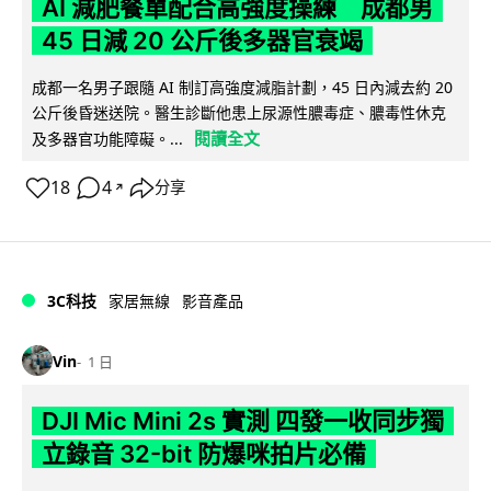
AI 減肥餐單配合高強度操練 成都男
45 日減 20 公斤後多器官衰竭
成都一名男子跟隨 AI 制訂高強度減脂計劃，45 日內減去約 20
公斤後昏迷送院。醫生診斷他患上尿源性膿毒症、膿毒性休克
閱讀全文
及多器官功能障礙。...
18
4
分享
↗
3C科技
家居無線
影音產品
Vin
1 日
DJI Mic Mini 2s 實測 四發一收同步獨
立錄音 32-bit 防爆咪拍片必備