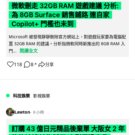
微軟刪走 32GB RAM 遊戲建議 分析:
為 8GB Surface 銷售鋪路 連自家
Copilot+ 門檻也未到
Microsoft 被發現靜靜刪除官方網站上，對遊戲玩家要為電腦配
置 32GB RAM 的建議。分析指微軟同時新推出的 8GB RAM 入
閱讀全文
門...
118
8
分享
↗
科技娛樂
影視娛樂
Lawton
8 小時
訂購 43 億日元精品後棄單 大阪女 2 年