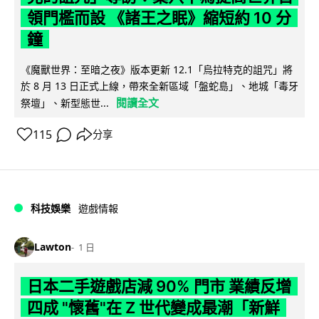
領門檻而設 《諸王之眠》縮短約 10 分
鐘
《魔獸世界：至暗之夜》版本更新 12.1「烏拉特克的詛咒」將
於 8 月 13 日正式上線，帶來全新區域「盤蛇島」、地城「毒牙
閱讀全文
祭壇」、新型態世...
115
分享
科技娛樂
遊戲情報
Lawton
1 日
日本二手遊戲店減 90% 門市 業績反增
四成 "懷舊"在 Z 世代變成最潮「新鮮