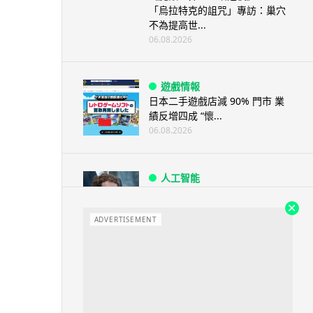
「烏拉特克的詛咒」專訪：巢穴
不為提高世...
06.08.2026
遊戲情報
日本二手遊戲店減 90% 門市 業
績反增四成 “懷...
06.08.2026
人工智能
Meta AI 模型測試期間入侵他家
公司 三大 AI 巨頭接連曝安全
ADVERTISEMENT
漏...
06.08.2026
科技新聞
Audi 最慳電量產車現身 A2 e-
tron 迷彩造型曝光 快充 2...