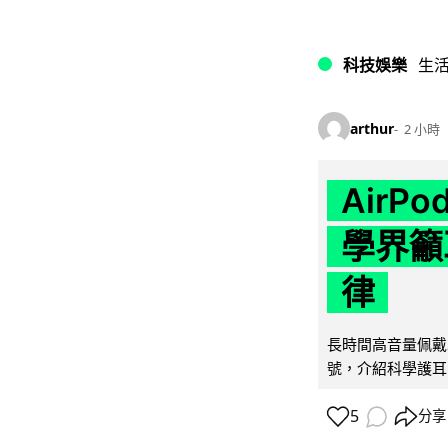
科技娛樂
生
arthur
2 小時
AirP
學界籲
律
長時間高音量佩戴
號，介紹科學護耳的「
5
分享