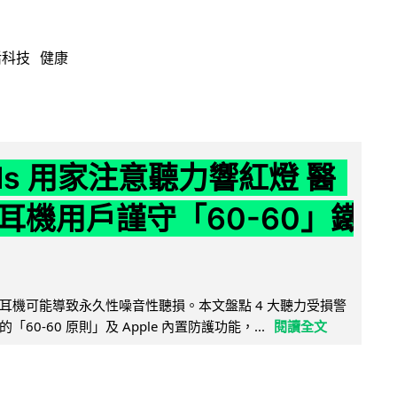
活科技
健康
ods 用家注意聽力響紅燈 醫
耳機用戶謹守「60-60」鐵
耳機可能導致永久性噪音性聽損。本文盤點 4 大聽力受損警
60-60 原則」及 Apple 內置防護功能，...
閱讀全文