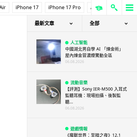
澤連斯基怒斥俄軍「人肉狩獵」
Air
iPhone 17
iPhone 17 Pro
AirPods Pro 3
Ap
無人機追殺烏克蘭小販近 40 秒
仍被炸傷
06.08.2026
最新文章
全部
人工智能
中國湖北男自學 AI 「煉金術」
屋內煉金冒濃煙驚動全區
06.08.2026
流動音樂
【評測】Sony IER-M500 入耳式
監聽耳機：現場拍攝、後製監
聽...
06.08.2026
遊戲情報
《魔獸世界：至暗之夜》12.1