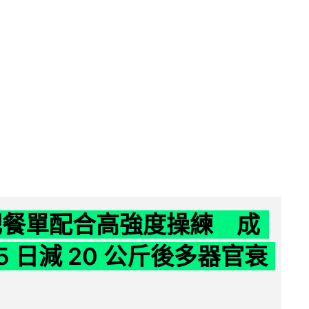
減肥餐單配合高強度操練 成
5 日減 20 公斤後多器官衰