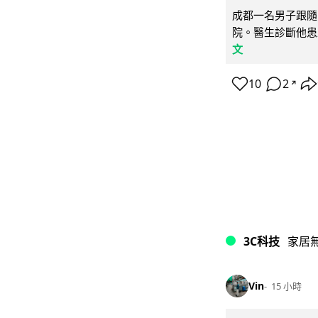
成都一名男子跟隨 
院。醫生診斷他患
文
10
2
↗
3C科技
家居
Vin
15 小時