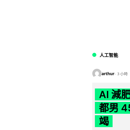
人工智能
arthur
3 小時
AI 
都男 4
竭