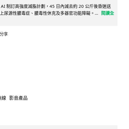
AI 制訂高強度減脂計劃，45 日內減去約 20 公斤後昏迷送
上尿源性膿毒症、膿毒性休克及多器官功能障礙。...
閱讀全
分享
無線
影音產品