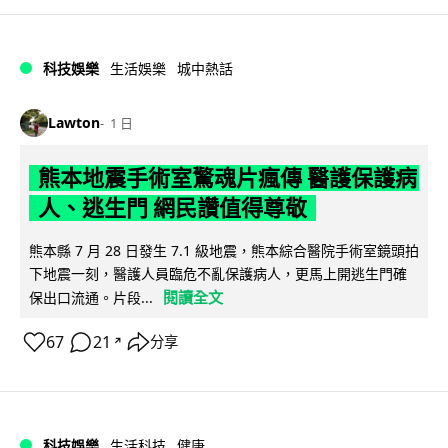
科技娛樂
生活娛樂
城中熱話
Lawton
1 日
熊本地震手術室驚魂片瘋傳 醫護保護病
人、逃生門 網民讚值得尊敬
熊本縣 7 月 28 日發生 7.1 級地震，熊本綜合醫院手術室鏡頭拍
下地震一刻，醫護人員臨危不亂保護病人，更馬上開逃生門確
閱讀全文
保出口流通。片段...
67
21
分享
↗
科技娛樂
生活科技
健康