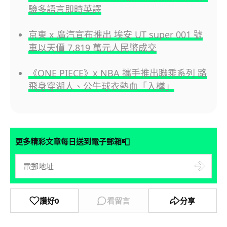
驗多語言即時英譯
京東 x 廣汽宣布推出 埃安 UT super 001 號
車以天價 7,819 萬元人民幣成交
《ONE PIECE》x NBA 攜手推出聯乘系列 路
飛身穿湖人、公牛球衣熱血「入樽」
📮
更多精彩文章每日送到電子郵箱
讚好
0
看留言
分享