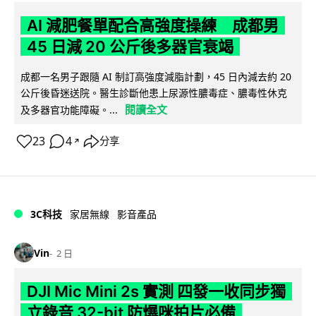
AI 減肥餐單配合高強度操練 成都男
45 日減 20 公斤後多器官衰竭
成都一名男子跟隨 AI 制訂高強度減脂計劃，45 日內減去約 20
公斤後昏迷送院。醫生診斷他患上尿源性膿毒症、膿毒性休克
閱讀全文
及多器官功能障礙。...
23
4
分享
↗
3C科技
家居無線
影音產品
Vin
2 日
DJI Mic Mini 2s 實測 四發一收同步獨
立錄音 32-bit 防爆咪拍片必備