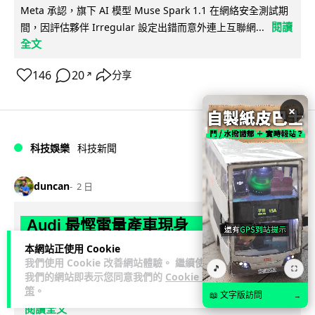
Meta 承認，旗下 AI 模型 Muse Spark 1.1 在網絡安全測試期
閱讀
間，因評估夥伴 Irregular 設定出錯而意外連上互聯網...
全文
146
20
分享
↗
×
科技娛樂
科技新聞
duncan
2 日
Audi 最慳電量產車現身 A2 e-tron 迷
彩造型曝光 快充 26 分鐘充滿 8 成電
本網站正使用 Cookie
我們使用 Cookie 改善網站體驗。 繼續使用
🎵
⛶
Audi 呢部新車，能耗竟然係25年前嘅一半。 A2 e-tron 風阻低
我們的網站即表示您同意我們的
Cookie 政
策
。
至0.24，每百公里只需12.8 kWh，一度電行到7.8公里。6...
📖 文字版訪問
→
閱讀全文