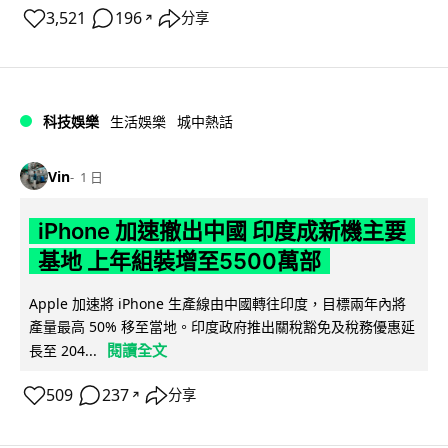
3,521
196
分享
↗
科技娛樂
生活娛樂
城中熱話
Vin
1 日
iPhone 加速撤出中國 印度成新機主要
基地 上年組裝增至5500萬部
Apple 加速將 iPhone 生產線由中國轉往印度，目標兩年內將
產量最高 50% 移至當地。印度政府推出關稅豁免及稅務優惠延
閱讀全文
長至 204...
509
237
分享
↗