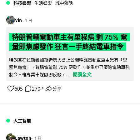
科技娛樂
生活娛樂
城中熱話
Vin
1 日
特朗普嘲電動車主有里程病 剩 75% 電
量即焦慮發作 狂言一手終結電車指令
特朗普在拉斯維加斯造勢大會上公開嘲諷電動車車主患有「里
程焦慮病」，聲稱電量剩 75% 便發作，並重申已廢除電動車強
閱讀全文
制令。惟專業車媒隨即反駁，...
605
270
分享
↗
人工智能
Lawton
1 日