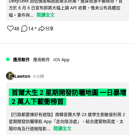
DeepSeek 因低價策略掀起需求熱潮，運算資源不勝負荷，官
方於 8 月 6 日宣布即將大幅上調 API 收費，惟未公布具體加
閱讀全文
幅。事件與...
48
14
分享
↗
iOS App
應用軟件
應用軟件
Lawton
9 小時
首爾大生 2 星期開發防曬地圖 一日暴增
2 萬人下載衝榜首
【行路都要揀好有遮陰】南韓首爾大學 23 歲學生劉敏俊利用 2
星期開發防曬導航 App「走向陰涼處」，結合建築物高度、太
閱讀全文
陽仰角及行道樹陰影...