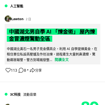
人工智能
Lawton
2 日
中國湖北男自學 AI 「煉金術」 屋內煉
金冒濃煙驚動全區
中國湖北黃石一名男子見金價高企，利用 AI 自學提煉黃金，在
租住單位私設高壓爐及作坊冶煉，過程產生大量刺鼻濃煙，驚
閱讀全文
動鄰居報警。警方到場揭發整...
113
8
分享
↗
3C科技
流動音樂