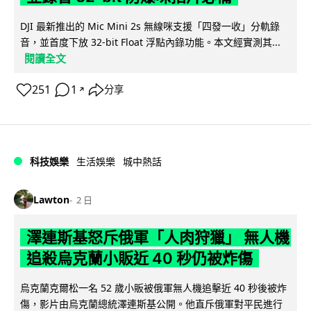
DJI 最新推出的 Mic Mini 2s 無線咪支援「四發一收」分軌錄
音，並首度下放 32-bit Float 浮點內錄功能。本文經實測其...
閱讀全文
251
1
分享
↗
科技娛樂
生活娛樂
城中熱話
Lawton
2 日
澤連斯基怒斥俄軍「人肉狩獵」 無人機
追殺烏克蘭小販近 40 秒仍被炸傷
烏克蘭克爾松一名 52 歲小販被俄軍無人機追擊近 40 秒後被炸
傷，影片由烏克蘭總統澤連斯基公開。他直斥俄軍對平民進行