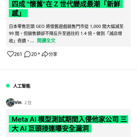
四成 "懷舊"在 Z 世代變成最潮「新鮮
感」
日本零售巨頭 GEO 將懷舊遊戲銷售門市從 1,000 間大幅減至
99 間，但銷售額卻不降反升至過往的 1.4 倍。做到「減店增
閱讀全文
收」奇蹟，...
261
20
分享
↗
人工智能
Vin
2 日
Meta AI 模型測試期間入侵他家公司 三
大 AI 巨頭接連曝安全漏洞