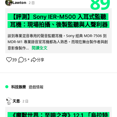
89
Lawton
2 日
【評測】Sony IER-M500 入耳式監聽
耳機：現場拍攝、後製監聽與人聲利器
談到專業混音專用的聲音監聽耳機，Sony 經典 MDR-7506 到
MDR-M1 專業錄音室耳機都為人熟悉。而現在舞台製作者與創
閱讀全文
意影像製作...
39
5
分享
↗
科技娛樂
遊戲情報
天恩
2 日
《魔獸世界：至暗之夜》12.1 「烏拉特