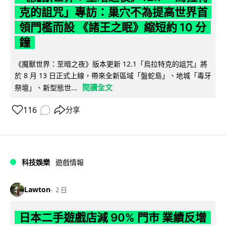
克的詛咒」專訪：巢穴不為提高世界首
領門檻而設 《諸王之眠》縮短約 10 分
鐘
《魔獸世界：至暗之夜》版本更新 12.1「烏拉特克的詛咒」將
於 8 月 13 日正式上線，帶來全新區域「盤蛇島」、地城「毒牙
閱讀全文
祭壇」、新型態世...
116
分享
科技娛樂
遊戲情報
Lawton
2 日
日本二手遊戲店減 90% 門市 業績反增