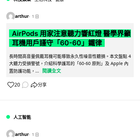
arthur
1 日
AirPods 用家注意聽力響紅燈 醫學界籲
耳機用戶謹守「60-60」鐵律
長時間高音量佩戴耳機可能導致永久性噪音性聽損。本文盤點 4
大聽力受損警號，介紹科學護耳的「60-60 原則」及 Apple 內
閱讀全文
置防護功能，...
20
分享
人工智能
arthur
1 日