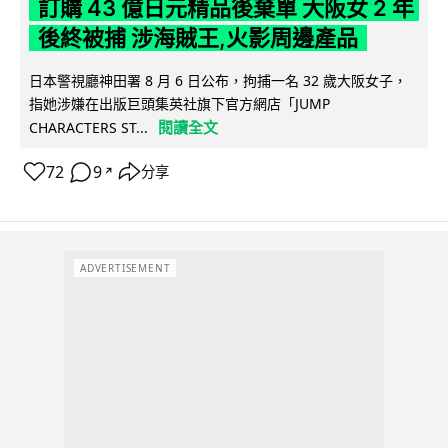
訂購 43 億日元精品後棄單 大阪女 2 年
後終被捕 涉海賊王,火影周邊產品
日本警視廳神田署 8 月 6 日公布，拘捕一名 32 歲大阪女子，
指她涉嫌在出版巨頭集英社旗下官方網店「JUMP
閱讀全文
CHARACTERS ST...
72
9
分享
↗
ADVERTISEMENT