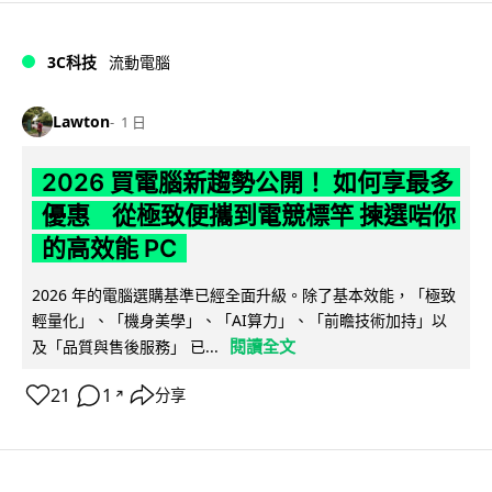
3C科技
流動電腦
Lawton
1 日
2026 買電腦新趨勢公開！ 如何享最多
優惠 從極致便攜到電競標竿 揀選啱你
的高效能 PC
2026 年的電腦選購基準已經全面升級。除了基本效能，「極致
輕量化」、「機身美學」、「AI算力」、「前瞻技術加持」以
閱讀全文
及「品質與售後服務」 已...
21
1
分享
↗