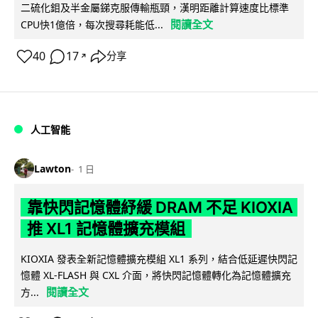
二硫化鉬及半金屬銻克服傳輸瓶頸，漢明距離計算速度比標準
閱讀全文
CPU快1億倍，每次搜尋耗能低...
40
17
分享
↗
人工智能
Lawton
1 日
靠快閃記憶體紓緩 DRAM 不足 KIOXIA
推 XL1 記憶體擴充模組
KIOXIA 發表全新記憶體擴充模組 XL1 系列，結合低延遲快閃記
憶體 XL-FLASH 與 CXL 介面，將快閃記憶體轉化為記憶體擴充
閱讀全文
方...