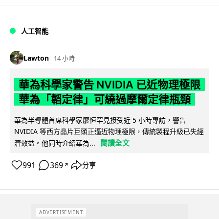
人工智能
Lawton
14 小時
華為科學家警告 NVIDIA 已近物理極限
華為「韜定律」可繞過摩爾定律瓶頸
華為半導體首席科學家廖恒罕見接受近 5 小時專訪，警告
NVIDIA 等西方晶片巨頭正逼近物理極限，傳統製程升級已失經
閱讀全文
濟效益。他同時介紹華為...
991
369
分享
↗
ADVERTISEMENT