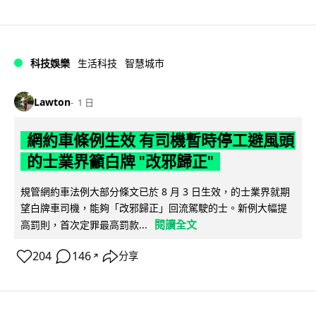
科技娛樂
生活科技
智慧城市
Lawton
1 日
網約車條例生效 有司機暫時停工避風頭
的士業界籲白牌 "改邪歸正"
規管網約車法例大部分條文已於 8 月 3 日生效，的士業界就期
望白牌車司機，能夠「改邪歸正」回流駕駛的士。新例大幅提
閱讀全文
高罰則，首次定罪最高罰款...
204
146
分享
↗