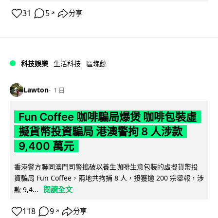
31
5
分享
↗
科技娛樂
生活科技
區塊鏈
Lawton
1 日
Fun Coffee 咖啡騙局爆煲 咖啡包裝虛
擬貨幣投資騙局 港澳警拘 8 人涉款
9,400 萬元
香港警方聯同澳門司警搗破以養生咖啡生意包裝的虛擬貨幣投
資騙局 Fun Coffee，兩地共拘捕 8 人，接獲逾 200 宗舉報，涉
閱讀全文
款 9,4...
118
9
分享
↗