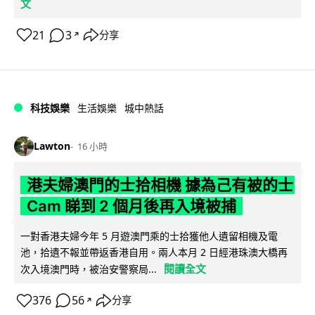
文
21
3
分享
↗
科技娛樂
生活娛樂
城中熱話
Lawton
16 小時
港夫婦澳門的士拾相機 據為己有被的士
Cam 睇到 2 個月後再入境被捕
一對香港夫婦今年 5 月遊澳門乘的士拾獲他人遺留相機及電
池，拾遺不報並帶返香港自用。兩人本月 2 日經港珠澳大橋再
閱讀全文
次入境澳門時，被治安警察局...
376
56
分享
↗