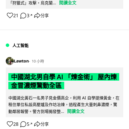
閱讀全文
「狩獵式」攻擊，烏克蘭...
21
3
分享
↗
人工智能
Lawton
10 小時
中國湖北男自學 AI 「煉金術」 屋內煉
金冒濃煙驚動全區
中國湖北黃石一名男子見金價高企，利用 AI 自學提煉黃金，在
租住單位私設高壓爐及作坊冶煉，過程產生大量刺鼻濃煙，驚
閱讀全文
動鄰居報警。警方到場揭發整...
28
5
分享
↗