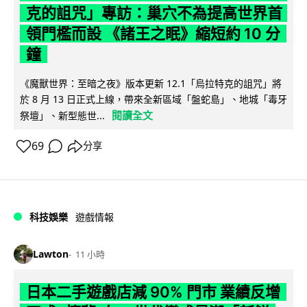
克的詛咒」專訪：巢穴不為提高世界首
領門檻而設 《諸王之眠》縮短約 10 分
鐘
《魔獸世界：至暗之夜》版本更新 12.1「烏拉特克的詛咒」將
於 8 月 13 日正式上線，帶來全新區域「盤蛇島」、地城「毒牙
閱讀全文
祭壇」、新型態世...
69
分享
科技娛樂
遊戲情報
Lawton
11 小時
日本二手遊戲店減 90% 門市 業績反增