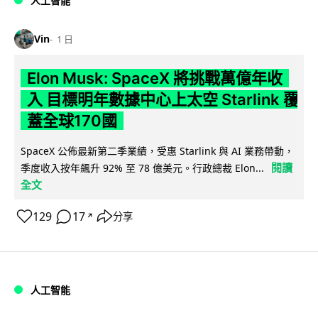
人工智能
Vin
1 日
Elon Musk: SpaceX 將挑戰萬億年收
入 目標明年數據中心上太空 Starlink 覆
蓋全球170國
SpaceX 公佈最新第二季業績，受惠 Starlink 與 AI 業務帶動，
閱讀
季度收入按年飆升 92% 至 78 億美元。行政總裁 Elon...
全文
129
17
分享
↗
人工智能