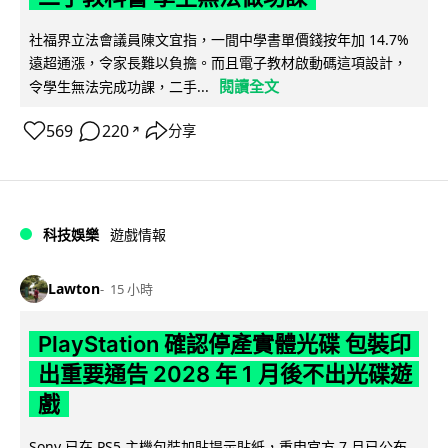
社福界立法會議員陳文宜指，一間中學書單價錢按年加 14.7%
遠超通漲，令家長難以負擔。而且電子教材啟動碼這項設計，
閱讀全文
令學生無法完成功課，二手...
569
220
分享
↗
科技娛樂
遊戲情報
Lawton
15 小時
PlayStation 確認停產實體光碟 包裝印
出重要通告 2028 年 1 月後不出光碟遊
戲
Sony 已在 PS5 主機包裝加貼提示貼紙，重申官方 7 月已公布