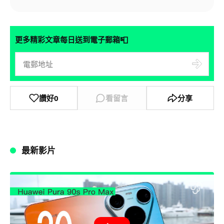
📮
更多精彩文章每日送到電子郵箱
讚好
0
看留言
分享
最新影片