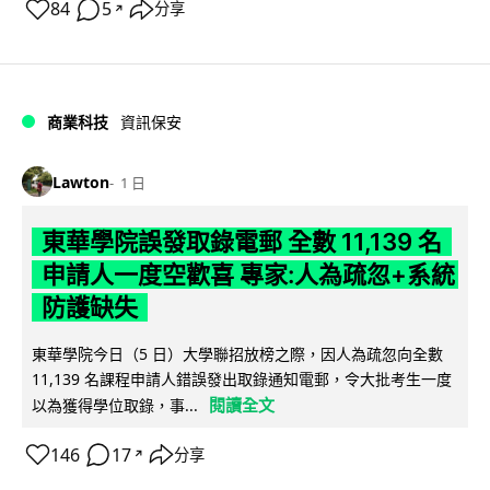
84
5
分享
↗
商業科技
資訊保安
Lawton
1 日
東華學院誤發取錄電郵 全數 11,139 名
申請人一度空歡喜 專家:人為疏忽+系統
防護缺失
東華學院今日（5 日）大學聯招放榜之際，因人為疏忽向全數
11,139 名課程申請人錯誤發出取錄通知電郵，令大批考生一度
閱讀全文
以為獲得學位取錄，事...
146
17
分享
↗