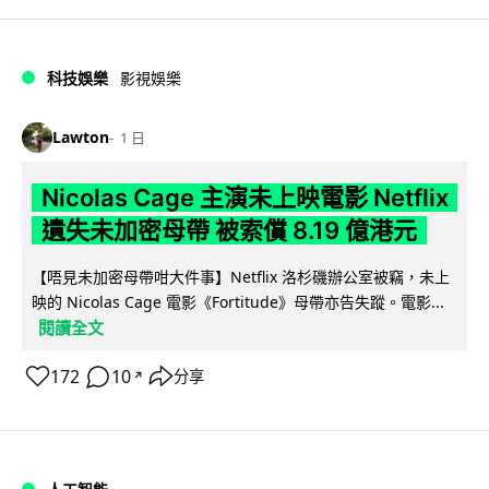
科技娛樂
影視娛樂
Lawton
1 日
Nicolas Cage 主演未上映電影 Netflix
遺失未加密母帶 被索償 8.19 億港元
【唔見未加密母帶咁大件事】Netflix 洛杉磯辦公室被竊，未上
映的 Nicolas Cage 電影《Fortitude》母帶亦告失蹤。電影...
閱讀全文
172
10
分享
↗