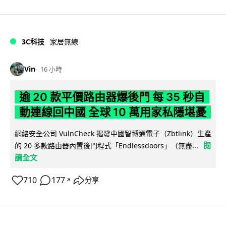
3C科技
家居無線
Vin
16 小時
逾 20 款平價路由器爆後門 每 35 秒自
動連線回中國 全球 10 萬用家私隱堪憂
網絡安全公司 VulnCheck 揭發中國智博通電子（Zbtlink）生產
閱
的 20 多款路由器內置後門程式「Endlessdoors」（無盡...
讀全文
710
177
分享
↗