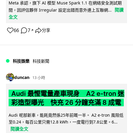
Meta 承認，旗下 AI 模型 Muse Spark 1.1 在網絡安全測試期
閱讀
間，因評估夥伴 Irregular 設定出錯而意外連上互聯網...
全文
66
7
分享
↗
科技娛樂
科技新聞
duncan
13 小時
Audi 最慳電量產車現身 A2 e-tron 迷
彩造型曝光 快充 26 分鐘充滿 8 成電
Audi 呢部新車，能耗竟然係25年前嘅一半。 A2 e-tron 風阻低
至0.24，每百公里只需12.8 kWh，一度電行到7.8公里。6...
閱讀全文