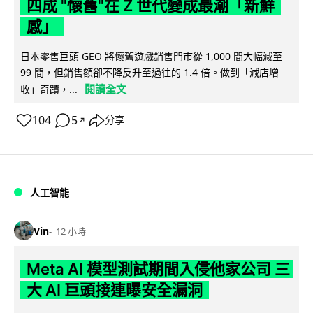
四成 "懷舊"在 Z 世代變成最潮「新鮮
感」
日本零售巨頭 GEO 將懷舊遊戲銷售門市從 1,000 間大幅減至
99 間，但銷售額卻不降反升至過往的 1.4 倍。做到「減店增
閱讀全文
收」奇蹟，...
104
5
分享
↗
人工智能
Vin
12 小時
Meta AI 模型測試期間入侵他家公司 三
大 AI 巨頭接連曝安全漏洞