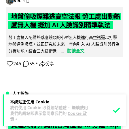
Vin
1 日
地盤偷吸煙難逃高空法眼 勞工處出動熱
感無人機 擬加 AI 人臉識別精準執法
勞工處投入配備熱感應鏡頭的小型無人機進行高空巡邏以打擊
地盤違例吸煙，並正研究於未來一年內引入 AI 人臉識別與行為
閱讀全文
分析功能，結合三大技術進一...
246
55
分享
↗
人工智能
本網站正使用 Cookie
我們使用 Cookie 改善網站體驗。 繼續使用
Lawton
1 日
我們的網站即表示您同意我們的
Cookie 政
策
。
貨運火箭 沖繩飛台灣僅需 15 分鐘 Hop