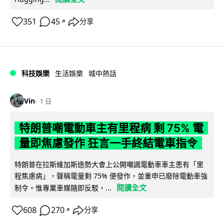
351
45
分享
↗
科技娛樂
生活娛樂
城中熱話
Vin
1 日
特朗普嘲電動車主有里程病 剩 75% 電
量即焦慮發作 狂言一手終結電車指令
特朗普在拉斯維加斯造勢大會上公開嘲諷電動車車主患有「里
程焦慮病」，聲稱電量剩 75% 便發作，並重申已廢除電動車強
閱讀全文
制令。惟專業車媒隨即反駁，...
608
270
分享
↗