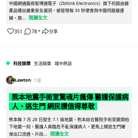
中國網通廠商智博通電子（Zbtlink Electronics）旗下的路由器
產品爆出嚴重安全漏洞，被發現每 35 秒便會與中國伺服器連
閱讀全文
線，旗...
351
78
分享
↗
科技娛樂
生活娛樂
城中熱話
Lawton
1 日
熊本地震手術室驚魂片瘋傳 醫護保護病
人、逃生門 網民讚值得尊敬
熊本縣 7 月 28 日發生 7.1 級地震，熊本綜合醫院手術室鏡頭拍
下地震一刻，醫護人員臨危不亂保護病人，更馬上開逃生門確
閱讀全文
保出口流通。片段...