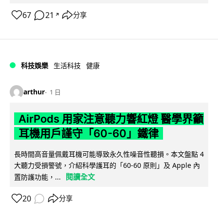
67
21
分享
↗
科技娛樂
生活科技
健康
arthur
1 日
AirPods 用家注意聽力響紅燈 醫學界籲
耳機用戶謹守「60-60」鐵律
長時間高音量佩戴耳機可能導致永久性噪音性聽損。本文盤點 4
大聽力受損警號，介紹科學護耳的「60-60 原則」及 Apple 內
閱讀全文
置防護功能，...
20
分享