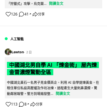
閱讀全文
「狩獵式」攻擊，烏克蘭...
126
41
分享
↗
人工智能
Lawton
2 日
中國湖北男自學 AI 「煉金術」 屋內煉
金冒濃煙驚動全區
中國湖北黃石一名男子見金價高企，利用 AI 自學提煉黃金，在
租住單位私設高壓爐及作坊冶煉，過程產生大量刺鼻濃煙，驚
閱讀全文
動鄰居報警。警方到場揭發整...
113
8
分享
↗