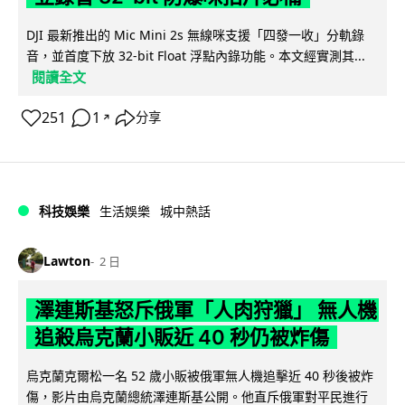
DJI 最新推出的 Mic Mini 2s 無線咪支援「四發一收」分軌錄
音，並首度下放 32-bit Float 浮點內錄功能。本文經實測其...
閱讀全文
251
1
分享
↗
科技娛樂
生活娛樂
城中熱話
Lawton
2 日
澤連斯基怒斥俄軍「人肉狩獵」 無人機
追殺烏克蘭小販近 40 秒仍被炸傷
烏克蘭克爾松一名 52 歲小販被俄軍無人機追擊近 40 秒後被炸
傷，影片由烏克蘭總統澤連斯基公開。他直斥俄軍對平民進行