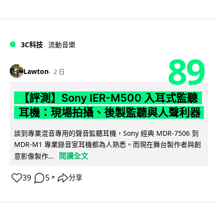
3C科技
流動音樂
89
Lawton
2 日
【評測】Sony IER-M500 入耳式監聽
耳機：現場拍攝、後製監聽與人聲利器
談到專業混音專用的聲音監聽耳機，Sony 經典 MDR-7506 到
MDR-M1 專業錄音室耳機都為人熟悉。而現在舞台製作者與創
閱讀全文
意影像製作...
39
5
分享
↗