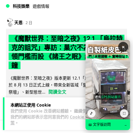
科技娛樂
遊戲情報
天恩
2 日
《魔獸世界：至暗之夜》12.1 「烏拉特
×
克的詛咒」專訪：巢穴不為提高世界首
領門檻而設 《諸王之眠》縮短約 10 分
鐘
《魔獸世界：至暗之夜》版本更新 12.1「烏拉特克的詛咒」將
於 8 月 13 日正式上線，帶來全新區域「盤蛇島」、地城「毒牙
閱讀全文
祭壇」、新型態世...
116
本網站正使用 Cookie
分享
我們使用 Cookie 改善網站體驗。 繼續使用
🎵
⛶
我們的網站即表示您同意我們的
Cookie 政
策
。
📖 文字版訪問
→