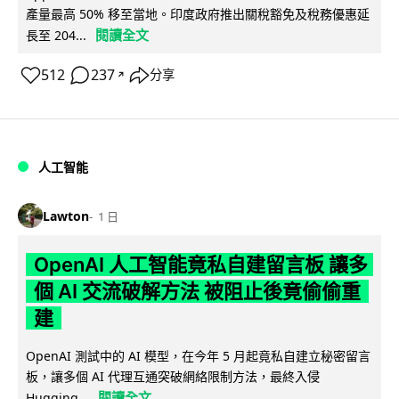
產量最高 50% 移至當地。印度政府推出關稅豁免及稅務優惠延
閱讀全文
長至 204...
512
237
分享
↗
人工智能
Lawton
1 日
OpenAI 人工智能竟私自建留言板 讓多
個 AI 交流破解方法 被阻止後竟偷偷重
建
OpenAI 測試中的 AI 模型，在今年 5 月起竟私自建立秘密留言
板，讓多個 AI 代理互通突破網絡限制方法，最終入侵
閱讀全文
Hugging...