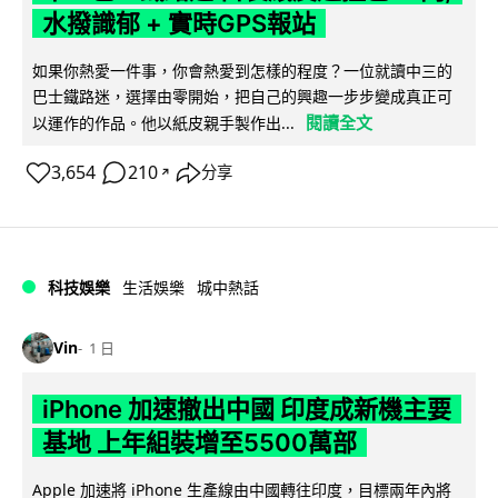
水撥識郁 + 實時GPS報站
如果你熱愛一件事，你會熱愛到怎樣的程度？一位就讀中三的
巴士鐵路迷，選擇由零開始，把自己的興趣一步步變成真正可
閱讀全文
以運作的作品。他以紙皮親手製作出...
3,654
210
分享
↗
科技娛樂
生活娛樂
城中熱話
Vin
1 日
iPhone 加速撤出中國 印度成新機主要
基地 上年組裝增至5500萬部
Apple 加速將 iPhone 生產線由中國轉往印度，目標兩年內將