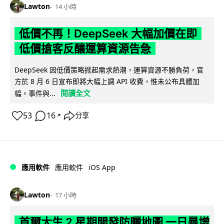
Lawton
14 小時
低價不再！DeepSeek 大幅加價在即
低價搶客反釀運算資源告急
DeepSeek 因低價策略掀起需求熱潮，運算資源不勝負荷，官
方於 8 月 6 日宣布即將大幅上調 API 收費，惟未公布具體加
閱讀全文
幅。事件與...
53
16
分享
↗
iOS App
應用軟件
應用軟件
Lawton
17 小時
首爾大生 2 星期開發防曬地圖 一日暴增