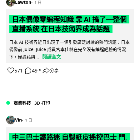
Lawton
1 日
日本偶像零編程知識 靠 AI 搞了一整個
直播系統 在日本技術界成為話題
日本 AI 技術界近日出現了一個引發廣泛討論的熱門話題：日本
偶像前 Juice=Juice 成員宮本佳林在完全沒有編程經驗的情況
閱讀全文
下，僅憑藉與...
571
49
分享
↗
商業科技
3D 打印
Vin
1 日
中三巴士鐵路迷 自製紙皮遙控巴士 門,