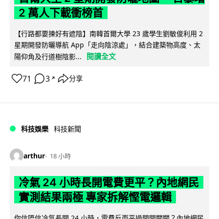
2 萬人下載衝榜首
【行路都要揀好有遮陰】南韓首爾大學 23 歲學生劉敏俊利用 2
星期開發防曬導航 App「走向陰涼處」，結合建築物高度、太
閱讀全文
陽仰角及行道樹陰影...
71
3
分享
↗
科技娛樂
科技新聞
arthur
18 小時
冷氣 24 小時長開電費更平？內地網民
實測結果兩極 專家拆解慳電邏輯
你信唔信冷氣長開 24 小時，電費反而平過開開關關？內地網民