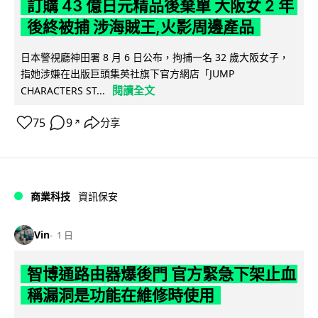
訂購 43 億日元精品後棄單 大阪女 2 年
後終被捕 涉海賊王,火影周邊產品
日本警視廳神田署 8 月 6 日公布，拘捕一名 32 歲大阪女子，
指她涉嫌在出版巨頭集英社旗下官方網店「JUMP
閱讀全文
CHARACTERS ST...
75
9
分享
↗
商業科技
資訊保安
Vin
1 日
智博通路由器爆後門 官方緊急下架止血
稱漏洞是功能在維修時使用