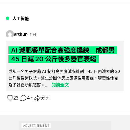
人工智能
arthur
1 日
AI 減肥餐單配合高強度操練 成都男
45 日減 20 公斤後多器官衰竭
成都一名男子跟隨 AI 制訂高強度減脂計劃，45 日內減去約 20
公斤後昏迷送院。醫生診斷他患上尿源性膿毒症、膿毒性休克
閱讀全文
及多器官功能障礙。...
23
4
分享
↗
ADVERTISEMENT