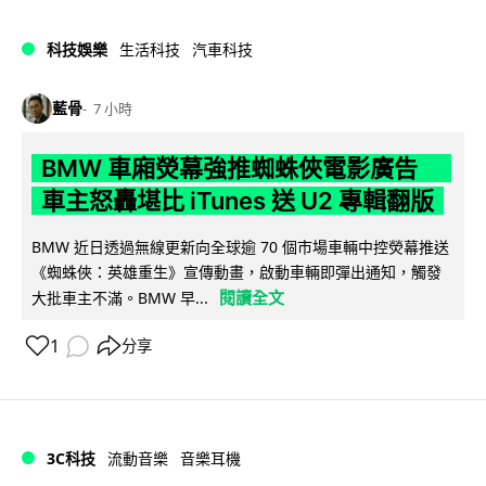
科技娛樂
生活科技
汽車科技
藍骨
7 小時
BMW 車廂熒幕強推蜘蛛俠電影廣告
車主怒轟堪比 iTunes 送 U2 專輯翻版
BMW 近日透過無線更新向全球逾 70 個市場車輛中控熒幕推送
《蜘蛛俠：英雄重生》宣傳動畫，啟動車輛即彈出通知，觸發
閱讀全文
大批車主不滿。BMW 早...
1
分享
3C科技
流動音樂
音樂耳機