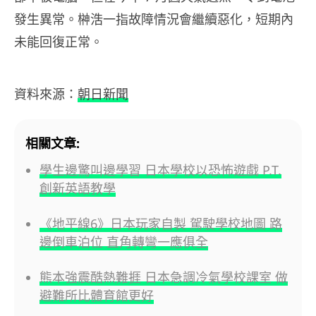
發生異常。榊浩一指故障情況會繼續惡化，短期內
未能回復正常。
資料來源：
朝日新聞
相關文章:
學生邊驚叫邊學習 日本學校以恐怖遊戲 P.T.
創新英語教學
《地平線6》日本玩家自製 駕駛學校地圖 路
邊倒車泊位 直角轉彎一應俱全
熊本強震酷熱難捱 日本急調冷氣學校課室 做
避難所比體育館更好