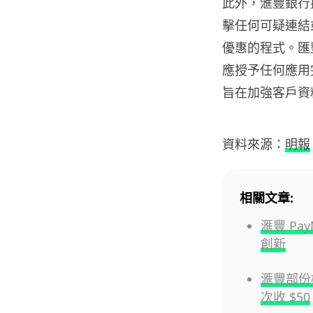
此外，滙豐銀行
擊任何可疑連結
優惠的程式。匯
應授予任何應用
旨在加強客戶資
資料來源：
明報
相關文章:
滙豐 Pa
創新
滙豐部份
次收 $50