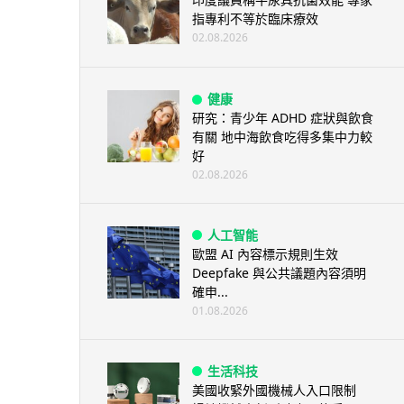
指專利不等於臨床療效
02.08.2026
健康
研究：青少年 ADHD 症狀與飲食
有關 地中海飲食吃得多集中力較
好
02.08.2026
人工智能
歐盟 AI 內容標示規則生效
Deepfake 與公共議題內容須明
確申...
01.08.2026
生活科技
美國收緊外國機械人入口限制