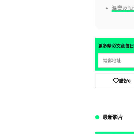
滙豐及恒
更多精彩文章每日
讚好
0
最新影片