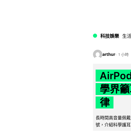
科技娛樂
生
arthur
1 小時
AirP
學界籲
律
長時間高音量佩戴
號，介紹科學護耳的「