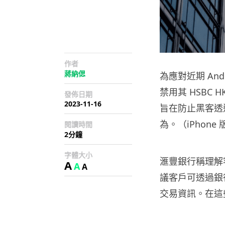
作者
蔣納偲
為應對近期 An
禁用其 HSBC 
發佈日期
2023-11-16
旨在防止黑客透
為。（iPhon
閱讀時間
2分鐘
字體大小
滙豐銀行稱理解
A
A
A
議客戶可透過銀
交易資訊。在這