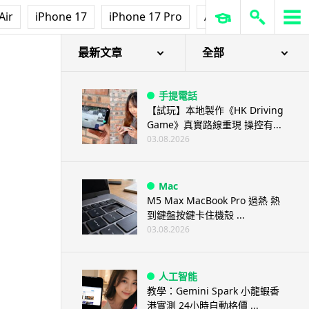
Air
iPhone 17
iPhone 17 Pro
AirPods Pro 3
Ap
最新文章
全部
手提電話
【試玩】本地製作《HK Driving
Game》真實路線重現 操控有...
03.08.2026
Mac
M5 Max MacBook Pro 過熱 熱
到鍵盤按鍵卡住機殼 ...
03.08.2026
人工智能
教學：Gemini Spark 小龍蝦香
港實測 24小時自動格價 ...