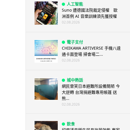
人工智能
Suno 遭德國法院裁定侵權 歐
洲首例 AI 音樂訓練須先獲授權
02.08.2026
電子支付
CHIIKAWA ARTIVERSE 手機八達
通卡面登場 掃會場二...
02.08.2026
城中熱話
網民曾笑日本避難所設備簡陋 今
大逆轉 台灣捐避難專用帳篷 送
熊...
02.08.2026
飲食
印度議員稱牛尿具抗菌效能 專家