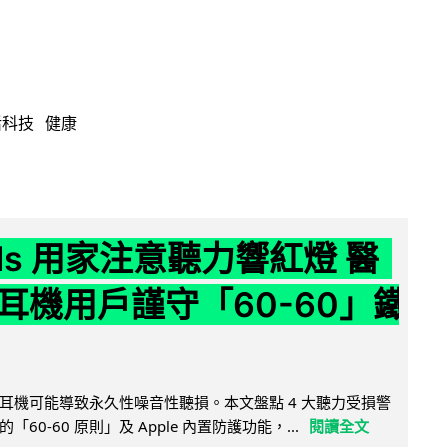
活科技
健康
ods 用家注意聽力響紅燈 醫
耳機用戶謹守「60-60」鐵
耳機可能導致永久性噪音性聽損。本文盤點 4 大聽力受損警
60-60 原則」及 Apple 內置防護功能，...
閱讀全文