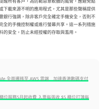
提醒所有客戶，為防範惡意軟體的威脅，應避免點
或下載來源不明的應用程式，尤其是那些聲稱提供
豐銀行強調，除非客戶完全確定手機安全，否則不
完全的手機控制權或進行螢幕共享。這一系列措施
料的安全，防止未經授權的存取與濫用。
yMe 全面遷移至 AWS 雲端 加速香港數碼支付
櫃位服務5月起收費 入票每張收 $5 櫃位打簿每