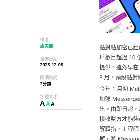
作者
唐美鳳
點對點加密已經
戶數目超過 10 億
發佈日期
2023-12-08
提供。雖然早在 2
8 月，預設點
閱讀時間
2分鐘
今年 1 月初 Me
字體大小
加強 Messen
A
A
A
出。由即日起，
接收雙方才能夠讀取。
解釋指，工程師
懈，將 Mess