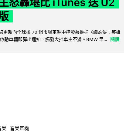
怒轟堪比 iTunes 送 U2
版
無線更新向全球逾 70 個市場車輛中控熒幕推送《蜘蛛俠：英雄
啟動車輛即彈出通知，觸發大批車主不滿。BMW 早...
閱讀
音樂
音樂耳機