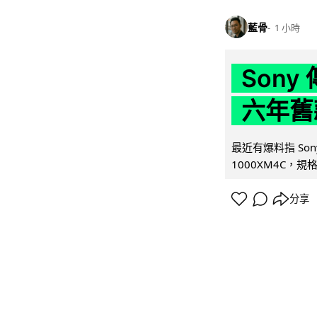
藍骨
1 小時
Son
六年舊
最近有爆料指 Son
1000XM4C，規格幾
分享