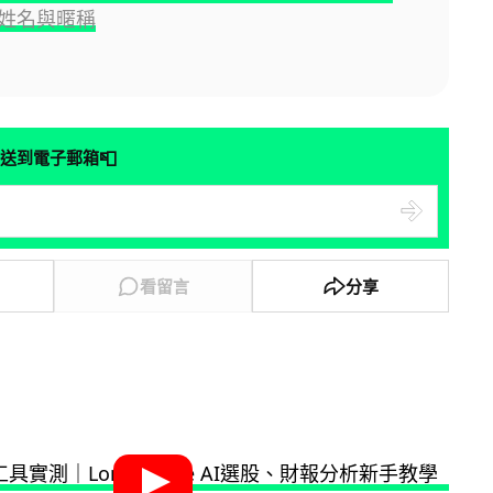
姓名與暱稱
📮
送到電子郵箱
看留言
分享