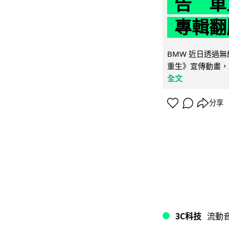
告 車主
專輯翻
BMW 近日透過
重生》宣傳動畫，
全文
分享
3C科技
流動