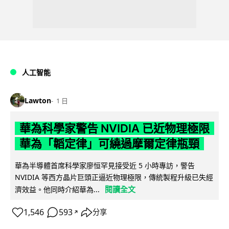
人工智能
Lawton
1 日
華為科學家警告 NVIDIA 已近物理極限
華為「韜定律」可繞過摩爾定律瓶頸
華為半導體首席科學家廖恒罕見接受近 5 小時專訪，警告
NVIDIA 等西方晶片巨頭正逼近物理極限，傳統製程升級已失經
閱讀全文
濟效益。他同時介紹華為...
1,546
593
分享
↗