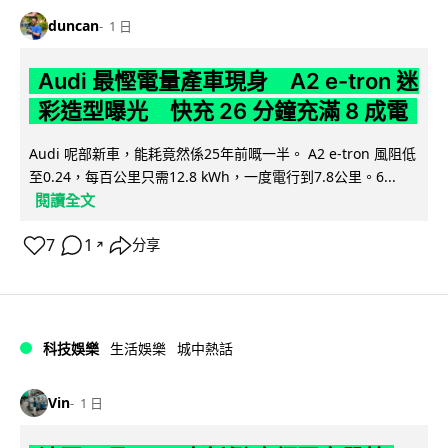
duncan
1 日
Audi 最慳電量產車現身 A2 e-tron 迷
彩造型曝光 快充 26 分鐘充滿 8 成電
Audi 呢部新車，能耗竟然係25年前嘅一半。 A2 e-tron 風阻低
至0.24，每百公里只需12.8 kWh，一度電行到7.8公里。6...
閱讀全文
7
1
分享
↗
科技娛樂
生活娛樂
城中熱話
Vin
1 日