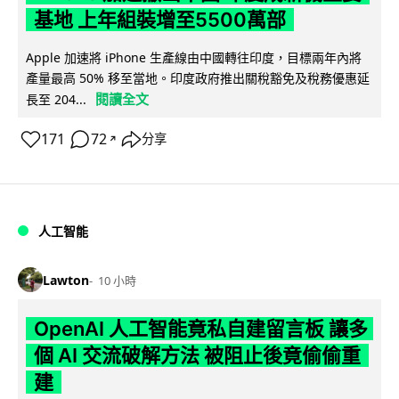
基地 上年組裝增至5500萬部
Apple 加速將 iPhone 生產線由中國轉往印度，目標兩年內將
產量最高 50% 移至當地。印度政府推出關稅豁免及稅務優惠延
閱讀全文
長至 204...
171
72
分享
↗
人工智能
Lawton
10 小時
OpenAI 人工智能竟私自建留言板 讓多
個 AI 交流破解方法 被阻止後竟偷偷重
建