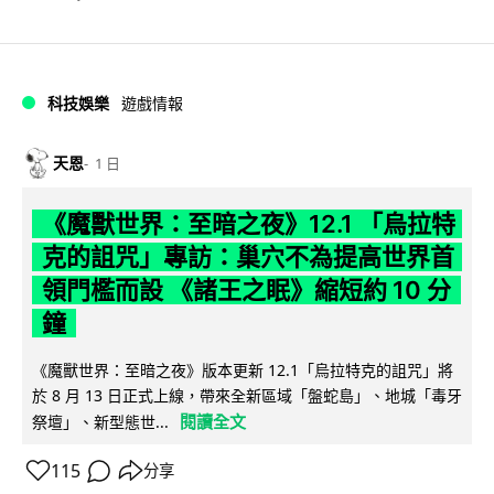
科技娛樂
遊戲情報
天恩
1 日
《魔獸世界：至暗之夜》12.1 「烏拉特
克的詛咒」專訪：巢穴不為提高世界首
領門檻而設 《諸王之眠》縮短約 10 分
鐘
《魔獸世界：至暗之夜》版本更新 12.1「烏拉特克的詛咒」將
於 8 月 13 日正式上線，帶來全新區域「盤蛇島」、地城「毒牙
閱讀全文
祭壇」、新型態世...
115
分享