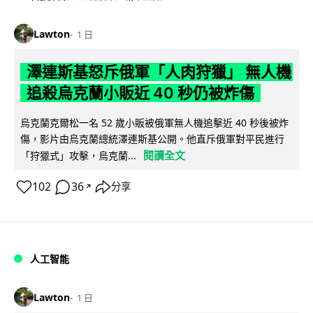
Lawton
1 日
澤連斯基怒斥俄軍「人肉狩獵」 無人機
追殺烏克蘭小販近 40 秒仍被炸傷
烏克蘭克爾松一名 52 歲小販被俄軍無人機追擊近 40 秒後被炸
傷，影片由烏克蘭總統澤連斯基公開。他直斥俄軍對平民進行
閱讀全文
「狩獵式」攻擊，烏克蘭...
102
36
分享
↗
人工智能
Lawton
1 日