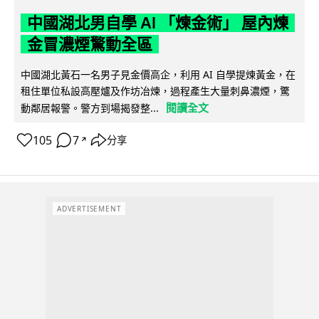
中國湖北男自學 AI 「煉金術」 屋內煉
金冒濃煙驚動全區
中國湖北黃石一名男子見金價高企，利用 AI 自學提煉黃金，在
租住單位私設高壓爐及作坊冶煉，過程產生大量刺鼻濃煙，驚
閱讀全文
動鄰居報警。警方到場揭發整...
105
7
分享
↗
ADVERTISEMENT