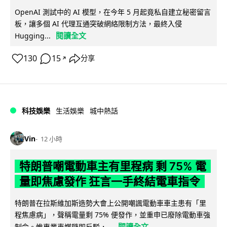
OpenAI 測試中的 AI 模型，在今年 5 月起竟私自建立秘密留言
板，讓多個 AI 代理互通突破網絡限制方法，最終入侵
閱讀全文
Hugging...
130
15
分享
↗
科技娛樂
生活娛樂
城中熱話
Vin
12 小時
特朗普嘲電動車主有里程病 剩 75% 電
量即焦慮發作 狂言一手終結電車指令
特朗普在拉斯維加斯造勢大會上公開嘲諷電動車車主患有「里
程焦慮病」，聲稱電量剩 75% 便發作，並重申已廢除電動車強
閱讀全文
制令。惟專業車媒隨即反駁，...