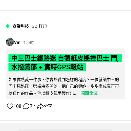
商業科技
3D 打印
Vin
7 小時
中三巴士鐵路迷 自製紙皮遙控巴士 門,
水撥識郁 + 實時GPS報站
如果你熱愛一件事，你會熱愛到怎樣的程度？一位就讀中三的
巴士鐵路迷，選擇由零開始，把自己的興趣一步步變成真正可
閱讀全文
以運作的作品。他以紙皮親手製作出...
108
7
分享
↗