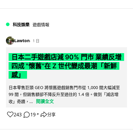
科技娛樂
遊戲情報
Lawton
1 日
日本二手遊戲店減 90% 門市 業績反增
四成 "懷舊"在 Z 世代變成最潮「新鮮
感」
日本零售巨頭 GEO 將懷舊遊戲銷售門市從 1,000 間大幅減至
99 間，但銷售額卻不降反升至過往的 1.4 倍。做到「減店增
閱讀全文
收」奇蹟，...
243
19
分享
↗