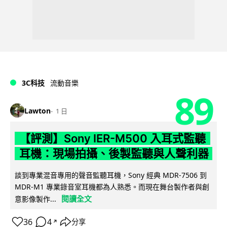
3C科技
流動音樂
89
Lawton
1 日
【評測】Sony IER-M500 入耳式監聽
耳機：現場拍攝、後製監聽與人聲利器
談到專業混音專用的聲音監聽耳機，Sony 經典 MDR-7506 到
MDR-M1 專業錄音室耳機都為人熟悉。而現在舞台製作者與創
閱讀全文
意影像製作...
36
4
分享
↗