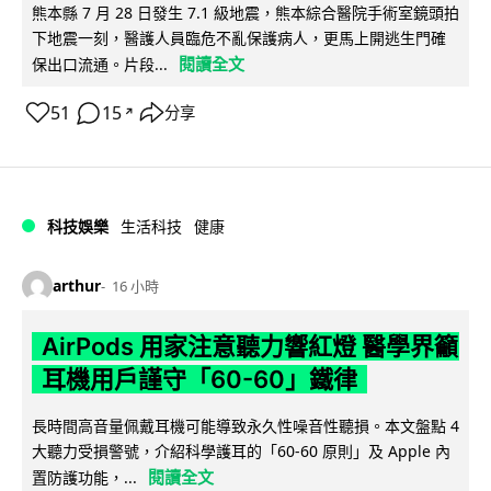
熊本縣 7 月 28 日發生 7.1 級地震，熊本綜合醫院手術室鏡頭拍
下地震一刻，醫護人員臨危不亂保護病人，更馬上開逃生門確
閱讀全文
保出口流通。片段...
51
15
分享
↗
科技娛樂
生活科技
健康
arthur
16 小時
AirPods 用家注意聽力響紅燈 醫學界籲
耳機用戶謹守「60-60」鐵律
長時間高音量佩戴耳機可能導致永久性噪音性聽損。本文盤點 4
大聽力受損警號，介紹科學護耳的「60-60 原則」及 Apple 內
閱讀全文
置防護功能，...