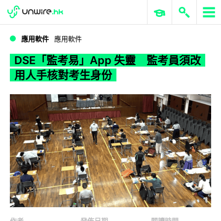
WWDC 2026
GenAI 與雲端科技專區
ERP 與商業 AI
DSE「監考易」App 失靈 監考員須改用人手核對考生身份
應用軟件
應用軟件
DSE「監考易」App 失靈 監考員須改
用人手核對考生身份
作者
發佈日期
閱讀時間