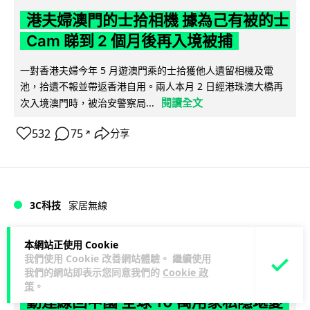
港夫婦澳門的士拾相機 據為己有被的士
Cam 睇到 2 個月後再入境被捕
一對香港夫婦今年 5 月遊澳門乘的士拾獲他人遺留相機及電
池，拾遺不報並帶返香港自用。兩人本月 2 日經港珠澳大橋再
閱讀全文
次入境澳門時，被治安警察局...
532
75
分享
↗
3C科技
家居無線
Vin
1 日
本網站正使用 Cookie
我們使用 Cookie 改善網站體驗。 繼續使用
我們的網站即表示您同意我們的
Cookie 政
逾 20 款平價路由器爆後門 每 35 秒自
策
。
動連線回中國 全球 10 萬用家私隱堪憂