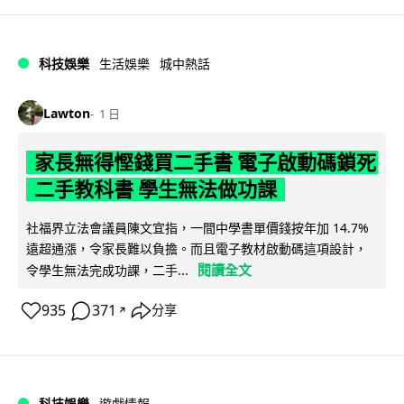
科技娛樂
生活娛樂
城中熱話
Lawton
1 日
家長無得慳錢買二手書 電子啟動碼鎖死
二手教科書 學生無法做功課
社福界立法會議員陳文宜指，一間中學書單價錢按年加 14.7%
遠超通漲，令家長難以負擔。而且電子教材啟動碼這項設計，
閱讀全文
令學生無法完成功課，二手...
935
371
分享
↗
科技娛樂
遊戲情報