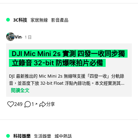
3C科技
家居無線
影音產品
Vin
1 日
DJI Mic Mini 2s 實測 四發一收同步獨
立錄音 32-bit 防爆咪拍片必備
DJI 最新推出的 Mic Mini 2s 無線咪支援「四發一收」分軌錄
音，並首度下放 32-bit Float 浮點內錄功能。本文經實測其...
閱讀全文
249
1
分享
↗
科技娛樂
生活娛樂
城中熱話