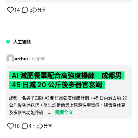
14
分享
人工智能
arthur
17 小時
AI 減肥餐單配合高強度操練 成都男
45 日減 20 公斤後多器官衰竭
成都一名男子跟隨 AI 制訂高強度減脂計劃，45 日內減去約 20
公斤後昏迷送院。醫生診斷他患上尿源性膿毒症、膿毒性休克
閱讀全文
及多器官功能障礙。...
18
4
分享
↗