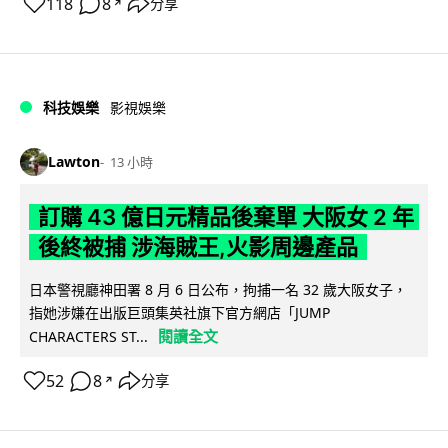
118
8
分享
↗
科技娛樂
影視娛樂
Lawton
13 小時
訂購 43 億日元精品後棄單 大阪女 2 年
後終被捕 涉海賊王,火影周邊產品
日本警視廳神田署 8 月 6 日公布，拘捕一名 32 歲大阪女子，
指她涉嫌在出版巨頭集英社旗下官方網店「JUMP
閱讀全文
CHARACTERS ST...
52
8
分享
↗