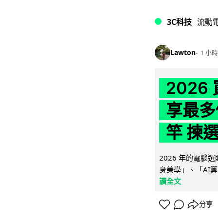
3C科技
流動
Lawton
1 小時
202
享最多
竿 揀
2026 年的電
身美學」、「AI算
讀全文
分享