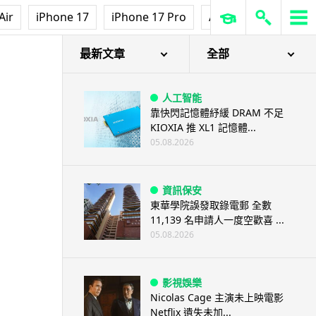
Air
iPhone 17
iPhone 17 Pro
AirPods Pro 3
Ap
最新文章
全部
人工智能
靠快閃記憶體紓緩 DRAM 不足
KIOXIA 推 XL1 記憶體...
05.08.2026
資訊保安
東華學院誤發取錄電郵 全數
11,139 名申請人一度空歡喜 ...
05.08.2026
影視娛樂
Nicolas Cage 主演未上映電影
Netflix 遺失未加...