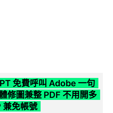
GPT 免費呼叫 Adobe 一句
體修圖兼整 PDF 不用開多
P 兼免帳號