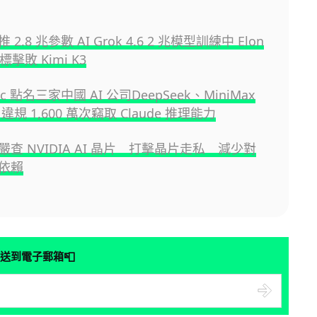
2.8 兆參數 AI Grok 4.6 2 兆模型訓練中 Elon
目標擊敗 Kimi K3
pic 點名三家中國 AI 公司DeepSeek、MiniMax
違規 1,600 萬次竊取 Claude 推理能力
查 NVIDIA AI 晶片 打擊晶片走私 減少對
依賴
📮
送到電子郵箱