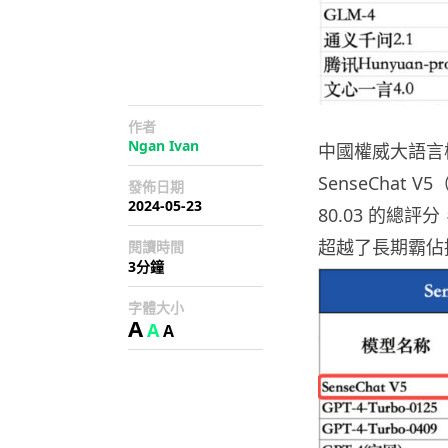
作者
Ngan Ivan
中國權威大語言模
SenseChat
發佈日期
2024-05-23
80.03 的總評分，
超越了長期霸佔排
閱讀時間
3分鐘
字體大小
A
A
A