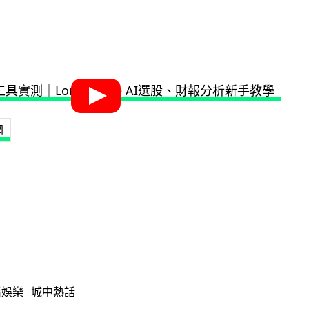
國
活娛樂
城中熱話