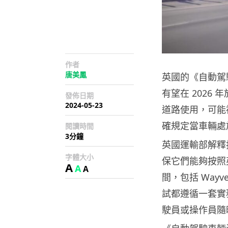
作者
唐美鳳
英國的《自動駕
有望在 2026
發佈日期
2024-05-23
道路使用，可能
確規定當車輛處
閱讀時間
3分鐘
英國運輸部解釋
字體大小
保它們能夠按照
A
A
A
間，包括 Way
試都遵循一套實
駛員或操作員隨