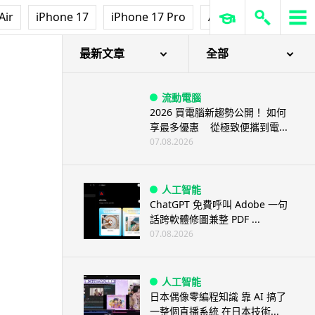
Air
iPhone 17
iPhone 17 Pro
AirPods Pro 3
Ap
最新文章
全部
流動電腦
2026 買電腦新趨勢公開！ 如何
享最多優惠 從極致便攜到電...
07.08.2026
人工智能
ChatGPT 免費呼叫 Adobe 一句
話跨軟體修圖兼整 PDF ...
07.08.2026
人工智能
日本偶像零編程知識 靠 AI 搞了
一整個直播系統 在日本技術...