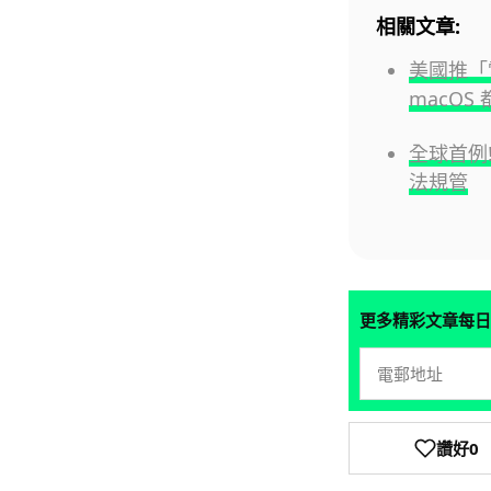
相關文章:
美國推「電
macOS
全球首例!
法規管
更多精彩文章每日
讚好
0