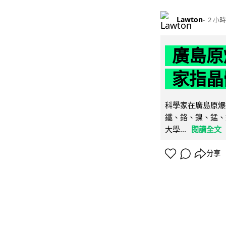
Lawton
2 小時
廣島原
家指晶
科學家在廣島原爆
鐵、鉻、鎳、錳、
大學...
閱讀全文
分享