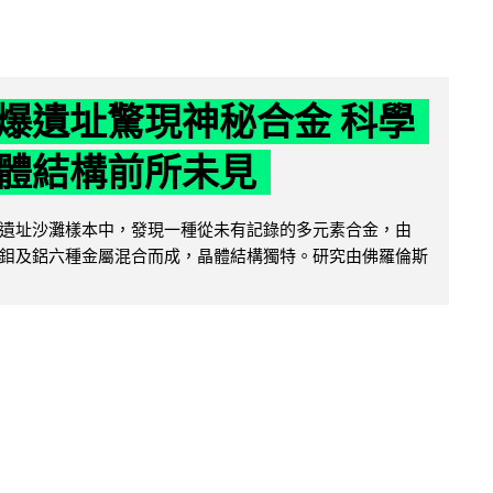
爆遺址驚現神秘合金 科學
體結構前所未見
遺址沙灘樣本中，發現一種從未有記錄的多元素合金，由
鉬及鋁六種金屬混合而成，晶體結構獨特。研究由佛羅倫斯