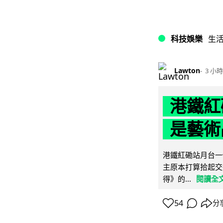
科技娛樂
生
Lawton
3 小時
港鐵紅
是藝術
港鐵紅磡站月台一
主原本打算拾起交
得》的...
閱讀全
54
分