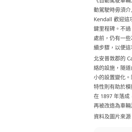
《自動駕駛車輛
動駕駛時毋須介入
Kendall 
鍵里程碑。不過，
處前，仍有一些
續步驟，以便這
北安普敦郡的 Cat
絡的設施，隧道
小的設置變化。
特性則有助於模
在 1897 年
再被改造為車輛測
資料及圖片來源