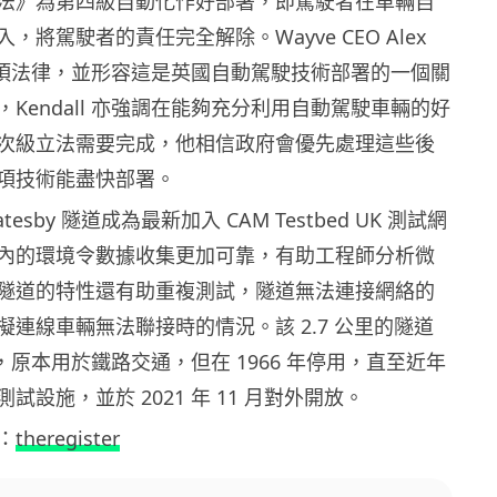
法》為第四級自動化作好部署，即駕駛者在車輛自
，將駕駛者的責任完全解除。Wayve CEO Alex
歡迎這項法律，並形容這是英國自動駕駛技術部署的一個關
Kendall 亦強調在能夠充分利用自動駕駛車輛的好
次級立法需要完成，他相信政府會優先處理這些後
項技術能盡快部署。
esby 隧道成為最新加入 CAM Testbed UK 測試網
內的環境令數據收集更加可靠，有助工程師分析微
隧道的特性還有助重複測試，隧道無法連接網絡的
擬連線車輛無法聯接時的情況。該 2.7 公里的隧道
落成，原本用於鐵路交通，但在 1966 年停用，直至近年
試設施，並於 2021 年 11 月對外開放。
：
theregister