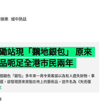
活娛樂
城中熱話
磡站現「黐地銀包」 原來
品呃足全港市民兩年
個銀色「銀包」多年來一再令乘客誤以為有人遺失財物，事
還，卻發現原來是黏在地上的藝術品。這件名為《失而復
文
享