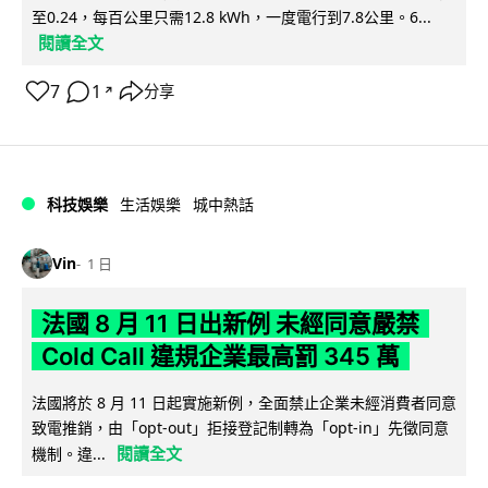
至0.24，每百公里只需12.8 kWh，一度電行到7.8公里。6...
閱讀全文
7
1
分享
↗
科技娛樂
生活娛樂
城中熱話
Vin
1 日
法國 8 月 11 日出新例 未經同意嚴禁
Cold Call 違規企業最高罰 345 萬
法國將於 8 月 11 日起實施新例，全面禁止企業未經消費者同意
致電推銷，由「opt-out」拒接登記制轉為「opt-in」先徵同意
閱讀全文
機制。違...