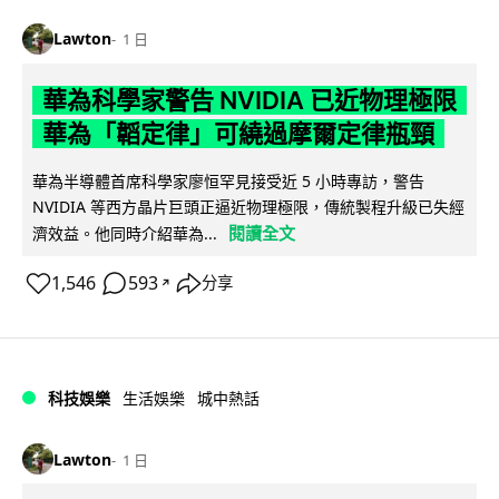
Lawton
1 日
華為科學家警告 NVIDIA 已近物理極限
華為「韜定律」可繞過摩爾定律瓶頸
華為半導體首席科學家廖恒罕見接受近 5 小時專訪，警告
NVIDIA 等西方晶片巨頭正逼近物理極限，傳統製程升級已失經
閱讀全文
濟效益。他同時介紹華為...
1,546
593
分享
↗
科技娛樂
生活娛樂
城中熱話
Lawton
1 日