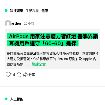
科技娛樂
生活科技
健康
arthur
20 小時
AirPods 用家注意聽力響紅燈 醫學界籲
耳機用戶謹守「60-60」鐵律
長時間高音量佩戴耳機可能導致永久性噪音性聽損。本文盤點 4
大聽力受損警號，介紹科學護耳的「60-60 原則」及 Apple 內
閱讀全文
置防護功能，...
14
分享
人工智能