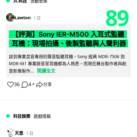
3C科技
流動音樂
89
Lawton
1 日
【評測】Sony IER-M500 入耳式監聽
耳機：現場拍攝、後製監聽與人聲利器
談到專業混音專用的聲音監聽耳機，Sony 經典 MDR-7506 到
MDR-M1 專業錄音室耳機都為人熟悉。而現在舞台製作者與創
閱讀全文
意影像製作...
36
4
分享
↗
科技娛樂
遊戲情報
天恩
1 日