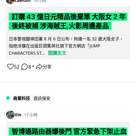
Lawton
16 小時
訂購 43 億日元精品後棄單 大阪女 2 年
後終被捕 涉海賊王,火影周邊產品
日本警視廳神田署 8 月 6 日公布，拘捕一名 32 歲大阪女子，
指她涉嫌在出版巨頭集英社旗下官方網店「JUMP
閱讀全文
CHARACTERS ST...
52
8
分享
↗
商業科技
資訊保安
Vin
17 小時
智博通路由器爆後門 官方緊急下架止血