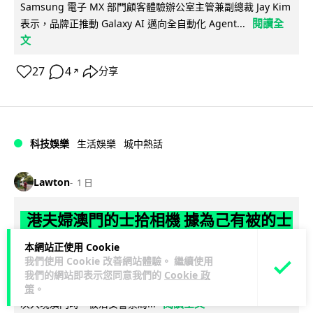
Samsung 電子 MX 部門顧客體驗辦公室主管兼副總裁 Jay Kim
閱讀全
表示，品牌正推動 Galaxy AI 邁向全自動化 Agent...
文
27
4
分享
↗
科技娛樂
生活娛樂
城中熱話
Lawton
1 日
港夫婦澳門的士拾相機 據為己有被的士
Cam 睇到 2 個月後再入境被捕
本網站正使用 Cookie
我們使用 Cookie 改善網站體驗。 繼續使用
一對香港夫婦今年 5 月遊澳門乘的士拾獲他人遺留相機及電
我們的網站即表示您同意我們的
Cookie 政
池，拾遺不報並帶返香港自用。兩人本月 2 日經港珠澳大橋再
策
。
閱讀全文
次入境澳門時，被治安警察局...