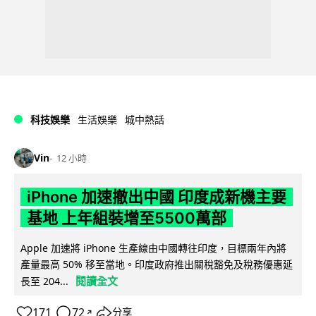
科技娛樂
生活娛樂
城中熱話
Vin
12 小時
iPhone 加速撤出中國 印度成新機主要
基地 上年組裝增至5500萬部
Apple 加速將 iPhone 生產線由中國轉往印度，目標兩年內將
產量最高 50% 移至當地。印度政府推出關稅豁免及稅務優惠延
閱讀全文
長至 204...
171
72
分享
↗