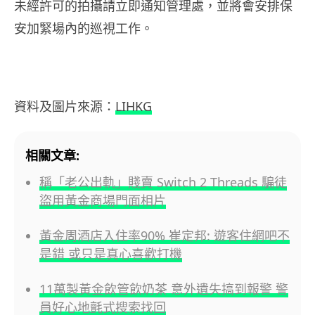
未經許可的拍攝請立即通知管理處，並將會安排保
安加緊場內的巡視工作。
資料及圖片來源：
LIHKG
相關文章:
稱「老公出軌」賤賣 Switch 2 Threads 騙徒
盜用黃金商場門面相片
黃金周酒店入住率90% 崔定邦: 遊客住網吧不
是錯 或只是真心喜歡打機
11萬製黃金飲管飲奶茶 意外遺失搞到報警 警
員好心地氈式搜索找回