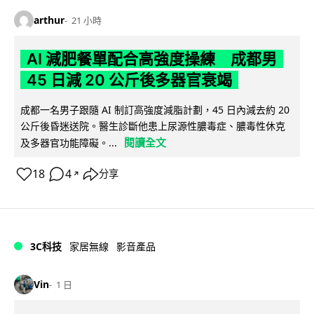
arthur
21 小時
AI 減肥餐單配合高強度操練 成都男
45 日減 20 公斤後多器官衰竭
成都一名男子跟隨 AI 制訂高強度減脂計劃，45 日內減去約 20
公斤後昏迷送院。醫生診斷他患上尿源性膿毒症、膿毒性休克
閱讀全文
及多器官功能障礙。...
18
4
分享
↗
3C科技
家居無線
影音產品
Vin
1 日