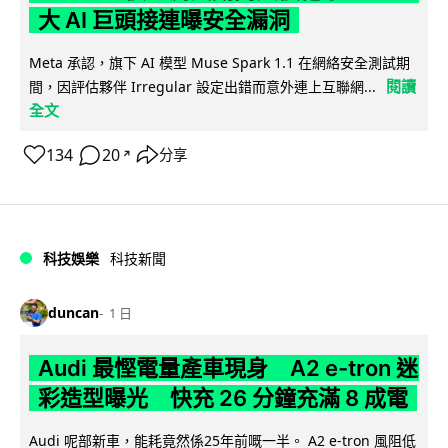
大 AI 巨頭接連曝安全漏洞
Meta 承認，旗下 AI 模型 Muse Spark 1.1 在網絡安全測試期
閱讀
間，因評估夥伴 Irregular 設定出錯而意外連上互聯網...
全文
134
20
分享
↗
科技娛樂
科技新聞
duncan
1 日
Audi 最慳電量產車現身 A2 e-tron 迷
彩造型曝光 快充 26 分鐘充滿 8 成電
Audi 呢部新車，能耗竟然係25年前嘅一半。 A2 e-tron 風阻低