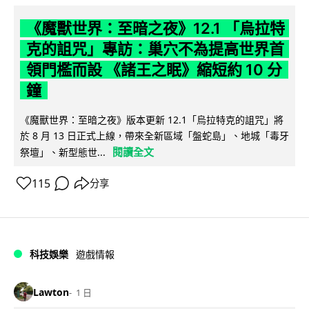
《魔獸世界：至暗之夜》12.1 「烏拉特
克的詛咒」專訪：巢穴不為提高世界首
領門檻而設 《諸王之眠》縮短約 10 分
鐘
《魔獸世界：至暗之夜》版本更新 12.1「烏拉特克的詛咒」將
於 8 月 13 日正式上線，帶來全新區域「盤蛇島」、地城「毒牙
閱讀全文
祭壇」、新型態世...
115
分享
科技娛樂
遊戲情報
Lawton
1 日