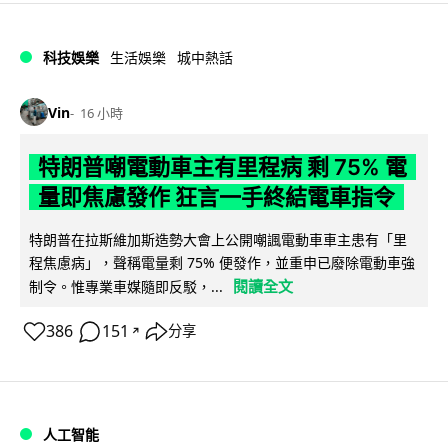
科技娛樂
生活娛樂
城中熱話
Vin
16 小時
特朗普嘲電動車主有里程病 剩 75% 電
量即焦慮發作 狂言一手終結電車指令
特朗普在拉斯維加斯造勢大會上公開嘲諷電動車車主患有「里
程焦慮病」，聲稱電量剩 75% 便發作，並重申已廢除電動車強
閱讀全文
制令。惟專業車媒隨即反駁，...
386
151
分享
↗
人工智能