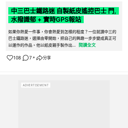
中三巴士鐵路迷 自製紙皮遙控巴士 門,
水撥識郁 + 實時GPS報站
如果你熱愛一件事，你會熱愛到怎樣的程度？一位就讀中三的
巴士鐵路迷，選擇由零開始，把自己的興趣一步步變成真正可
閱讀全文
以運作的作品。他以紙皮親手製作出...
108
7
分享
↗
ADVERTISEMENT