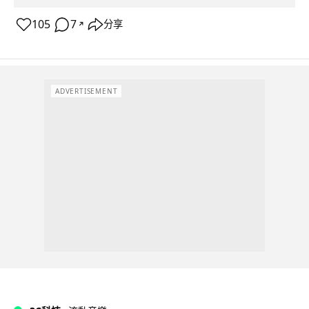
105
7
分享
↗
ADVERTISEMENT