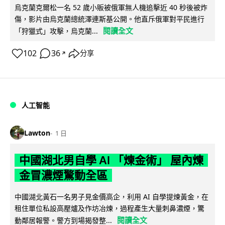
烏克蘭克爾松一名 52 歲小販被俄軍無人機追擊近 40 秒後被炸
傷，影片由烏克蘭總統澤連斯基公開。他直斥俄軍對平民進行
閱讀全文
「狩獵式」攻擊，烏克蘭...
102
36
分享
↗
人工智能
Lawton
1 日
中國湖北男自學 AI 「煉金術」 屋內煉
金冒濃煙驚動全區
中國湖北黃石一名男子見金價高企，利用 AI 自學提煉黃金，在
租住單位私設高壓爐及作坊冶煉，過程產生大量刺鼻濃煙，驚
閱讀全文
動鄰居報警。警方到場揭發整...