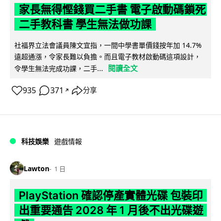
家長無得慳錢買二手書 電子啟動碼鎖死
二手教科書 學生無法做功課
社福界立法會議員陳文宜指，一間中學書單價錢按年加 14.7%
遠超通漲，令家長難以負擔。而且電子教材啟動碼這項設計，
閱讀全文
令學生無法完成功課，二手...
935
371
分享
↗
科技娛樂
遊戲情報
Lawton
1 日
PlayStation 確認停產實體光碟 包裝印
出重要通告 2028 年 1 月後不出光碟遊