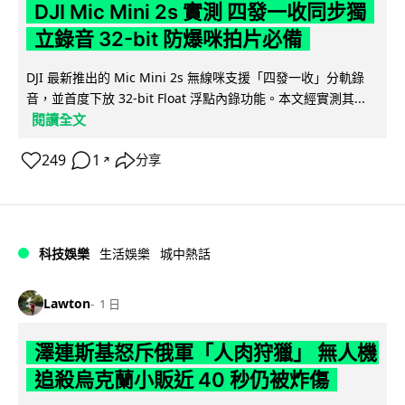
DJI Mic Mini 2s 實測 四發一收同步獨
立錄音 32-bit 防爆咪拍片必備
DJI 最新推出的 Mic Mini 2s 無線咪支援「四發一收」分軌錄
音，並首度下放 32-bit Float 浮點內錄功能。本文經實測其...
閱讀全文
249
1
分享
↗
科技娛樂
生活娛樂
城中熱話
Lawton
1 日
澤連斯基怒斥俄軍「人肉狩獵」 無人機
追殺烏克蘭小販近 40 秒仍被炸傷