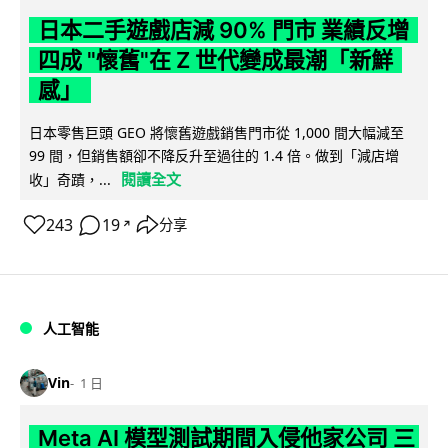
日本二手遊戲店減 90% 門市 業績反增
四成 "懷舊"在 Z 世代變成最潮「新鮮
感」
日本零售巨頭 GEO 將懷舊遊戲銷售門市從 1,000 間大幅減至
99 間，但銷售額卻不降反升至過往的 1.4 倍。做到「減店增
閱讀全文
收」奇蹟，...
243
19
分享
↗
人工智能
Vin
1 日
Meta AI 模型測試期間入侵他家公司 三