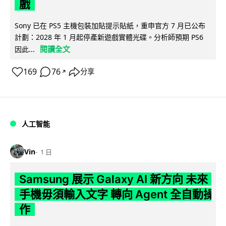
戲
Sony 已在 PS5 主機包裝加貼提示貼紙，重申官方 7 月已公布
計劃：2028 年 1 月起停產新遊戲實體光碟。分析師預期 PS6
閱讀全文
因此...
169
76
分享
↗
人工智能
Vin
1 日
Samsung 展示 Galaxy AI 新方向 未來
手機毋須輸入文字 轉向 Agent 全自動操
作