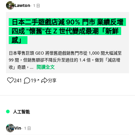
Lawton
1 日
日本二手遊戲店減 90% 門市 業績反增
四成 "懷舊"在 Z 世代變成最潮「新鮮
感」
日本零售巨頭 GEO 將懷舊遊戲銷售門市從 1,000 間大幅減至
99 間，但銷售額卻不降反升至過往的 1.4 倍。做到「減店增
閱讀全文
收」奇蹟，...
241
19
分享
↗
人工智能
Vin
1 日