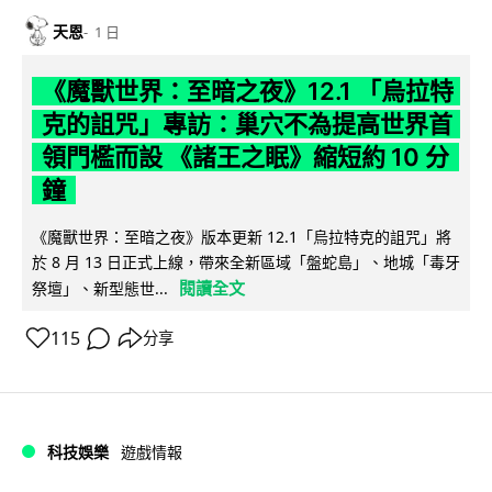
天恩
1 日
《魔獸世界：至暗之夜》12.1 「烏拉特
克的詛咒」專訪：巢穴不為提高世界首
領門檻而設 《諸王之眠》縮短約 10 分
鐘
《魔獸世界：至暗之夜》版本更新 12.1「烏拉特克的詛咒」將
於 8 月 13 日正式上線，帶來全新區域「盤蛇島」、地城「毒牙
閱讀全文
祭壇」、新型態世...
115
分享
科技娛樂
遊戲情報