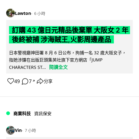
Lawton
6 小時
訂購 43 億日元精品後棄單 大阪女 2 年
後終被捕 涉海賊王,火影周邊產品
日本警視廳神田署 8 月 6 日公布，拘捕一名 32 歲大阪女子，
指她涉嫌在出版巨頭集英社旗下官方網店「JUMP
閱讀全文
CHARACTERS ST...
49
7
分享
↗
商業科技
資訊保安
Vin
7 小時