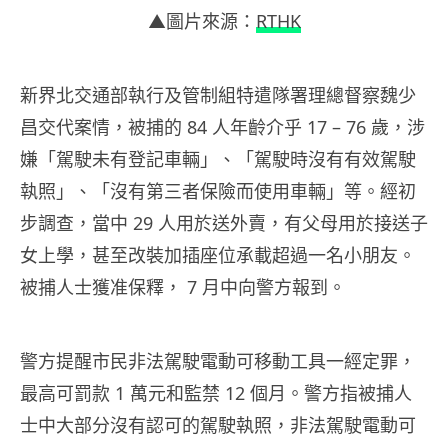
▲圖片來源：
RTHK
新界北交通部執行及管制組特遣隊署理總督察魏少
昌交代案情，被捕的 84 人年齡介乎 17 – 76 歲，涉
嫌「駕駛未有登記車輛」、「駕駛時沒有有效駕駛
執照」、「沒有第三者保險而使用車輛」等。經初
步調查，當中 29 人用於送外賣，有父母用於接送子
女上學，甚至改裝加插座位承載超過一名小朋友。
被捕人士獲准保釋， 7 月中向警方報到。
警方提醒市民非法駕駛電動可移動工具一經定罪，
最高可罰款 1 萬元和監禁 12 個月。警方指被捕人
士中大部分沒有認可的駕駛執照，非法駕駛電動可