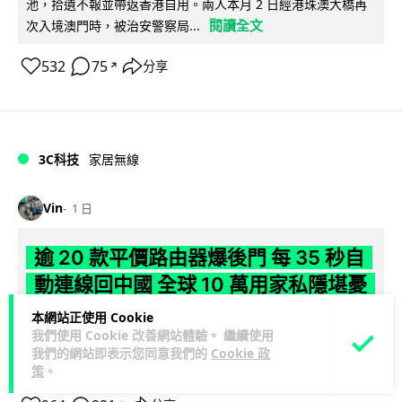
池，拾遺不報並帶返香港自用。兩人本月 2 日經港珠澳大橋再
閱讀全文
次入境澳門時，被治安警察局...
532
75
分享
↗
3C科技
家居無線
Vin
1 日
逾 20 款平價路由器爆後門 每 35 秒自
動連線回中國 全球 10 萬用家私隱堪憂
本網站正使用 Cookie
網絡安全公司 VulnCheck 揭發中國智博通電子（Zbtlink）生產
我們使用 Cookie 改善網站體驗。 繼續使用
閱
的 20 多款路由器內置後門程式「Endlessdoors」（無盡...
我們的網站即表示您同意我們的
Cookie 政
讀全文
策
。