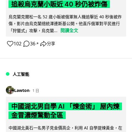
追殺烏克蘭小販近 40 秒仍被炸傷
烏克蘭克爾松一名 52 歲小販被俄軍無人機追擊近 40 秒後被炸
傷，影片由烏克蘭總統澤連斯基公開。他直斥俄軍對平民進行
閱讀全文
「狩獵式」攻擊，烏克蘭...
102
36
分享
↗
人工智能
Lawton
1 日
中國湖北男自學 AI 「煉金術」 屋內煉
金冒濃煙驚動全區
中國湖北黃石一名男子見金價高企，利用 AI 自學提煉黃金，在