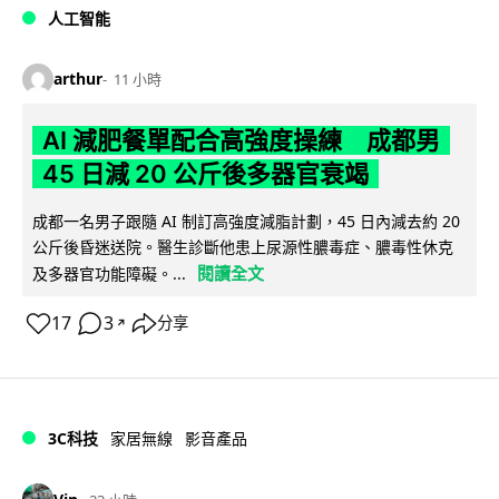
人工智能
arthur
11 小時
AI 減肥餐單配合高強度操練 成都男
45 日減 20 公斤後多器官衰竭
成都一名男子跟隨 AI 制訂高強度減脂計劃，45 日內減去約 20
公斤後昏迷送院。醫生診斷他患上尿源性膿毒症、膿毒性休克
閱讀全文
及多器官功能障礙。...
17
3
分享
↗
3C科技
家居無線
影音產品