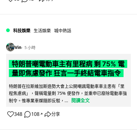
科技娛樂
生活娛樂
城中熱話
Vin
5 小時
特朗普嘲電動車主有里程病 剩 75% 電
量即焦慮發作 狂言一手終結電車指令
特朗普在拉斯維加斯造勢大會上公開嘲諷電動車車主患有「里
程焦慮病」，聲稱電量剩 75% 便發作，並重申已廢除電動車強
閱讀全文
制令。惟專業車媒隨即反駁，...
348
108
分享
↗