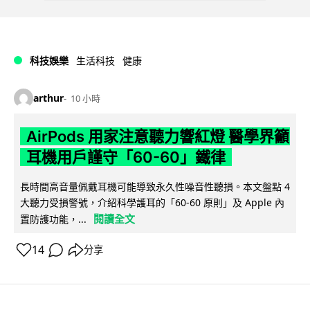
科技娛樂
生活科技
健康
arthur
10 小時
AirPods 用家注意聽力響紅燈 醫學界籲
耳機用戶謹守「60-60」鐵律
長時間高音量佩戴耳機可能導致永久性噪音性聽損。本文盤點 4
大聽力受損警號，介紹科學護耳的「60-60 原則」及 Apple 內
閱讀全文
置防護功能，...
14
分享