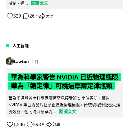
閱讀全文
機制。違...
329
26
分享
↗
人工智能
Lawton
1 日
華為科學家警告 NVIDIA 已近物理極限
華為「韜定律」可繞過摩爾定律瓶頸
華為半導體首席科學家廖恒罕見接受近 5 小時專訪，警告
NVIDIA 等西方晶片巨頭正逼近物理極限，傳統製程升級已失經
閱讀全文
濟效益。他同時介紹華為...
1,546
593
分享
↗