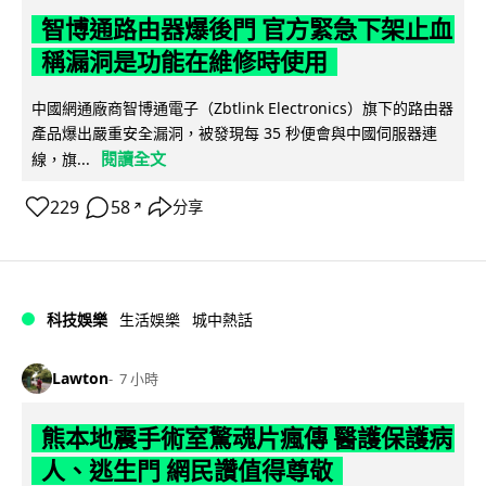
智博通路由器爆後門 官方緊急下架止血
稱漏洞是功能在維修時使用
中國網通廠商智博通電子（Zbtlink Electronics）旗下的路由器
產品爆出嚴重安全漏洞，被發現每 35 秒便會與中國伺服器連
閱讀全文
線，旗...
229
58
分享
↗
科技娛樂
生活娛樂
城中熱話
Lawton
7 小時
熊本地震手術室驚魂片瘋傳 醫護保護病
人、逃生門 網民讚值得尊敬