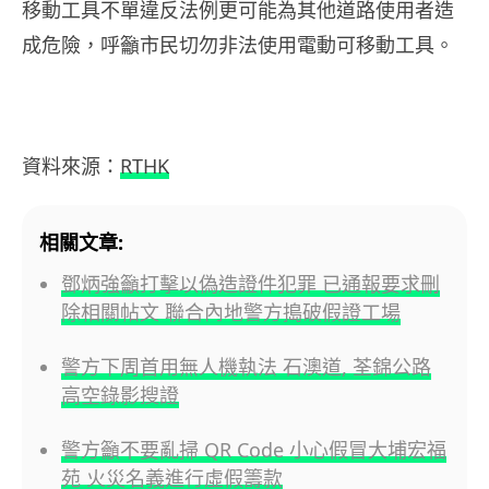
移動工具不單違反法例更可能為其他道路使用者造
成危險，呼籲市民切勿非法使用電動可移動工具。
資料來源：
RTHK
相關文章:
鄧炳強籲打擊以偽造證件犯罪 已通報要求刪
除相關帖文 聯合內地警方搗破假證工場
警方下周首用無人機執法 石澳道, 荃錦公路
高空錄影搜證
警方籲不要亂掃 QR Code 小心假冒大埔宏福
苑 火災名義進行虛假籌款