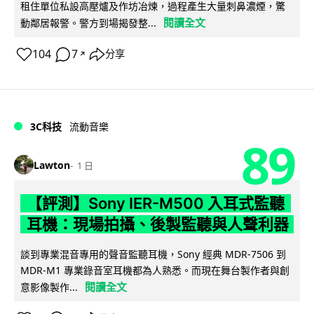
租住單位私設高壓爐及作坊冶煉，過程產生大量刺鼻濃煙，驚
閱讀全文
動鄰居報警。警方到場揭發整...
104
7
分享
↗
3C科技
流動音樂
89
Lawton
1 日
【評測】Sony IER-M500 入耳式監聽
耳機：現場拍攝、後製監聽與人聲利器
談到專業混音專用的聲音監聽耳機，Sony 經典 MDR-7506 到
MDR-M1 專業錄音室耳機都為人熟悉。而現在舞台製作者與創
閱讀全文
意影像製作...