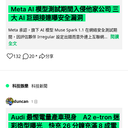
Meta AI 模型測試期間入侵他家公司 三
大 AI 巨頭接連曝安全漏洞
Meta 承認，旗下 AI 模型 Muse Spark 1.1 在網絡安全測試期
閱讀
間，因評估夥伴 Irregular 設定出錯而意外連上互聯網...
全文
132
20
分享
↗
科技娛樂
科技新聞
duncan
1 日
Audi 最慳電量產車現身 A2 e-tron 迷
彩造型曝光 快充 26 分鐘充滿 8 成電