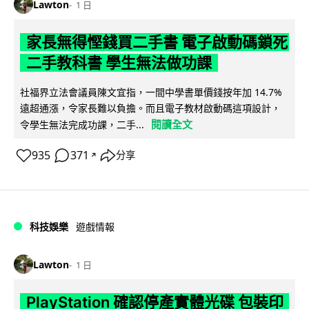
Lawton
1 日
家長無得慳錢買二手書 電子啟動碼鎖死
二手教科書 學生無法做功課
社福界立法會議員陳文宜指，一間中學書單價錢按年加 14.7%
遠超通漲，令家長難以負擔。而且電子教材啟動碼這項設計，
閱讀全文
令學生無法完成功課，二手...
935
371
分享
↗
科技娛樂
遊戲情報
Lawton
1 日
PlayStation 確認停產實體光碟 包裝印