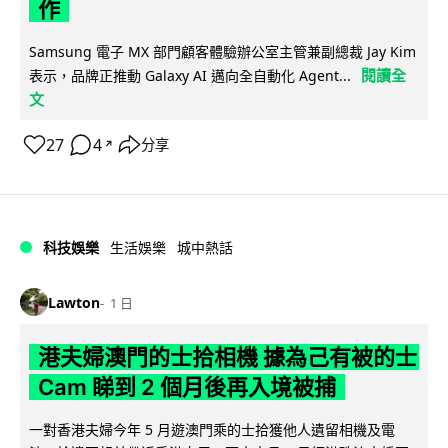
作
Samsung 電子 MX 部門顧客體驗辦公室主管兼副總裁 Jay Kim
閱讀全
表示，品牌正推動 Galaxy AI 邁向全自動化 Agent...
文
27
4
分享
↗
科技娛樂
生活娛樂
城中熱話
Lawton
1 日
港夫婦澳門的士拾相機 據為己有被的士
Cam 睇到 2 個月後再入境被捕
一對香港夫婦今年 5 月遊澳門乘的士拾獲他人遺留相機及電