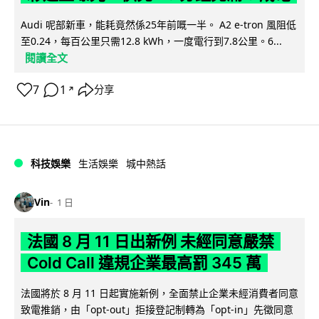
Audi 呢部新車，能耗竟然係25年前嘅一半。 A2 e-tron 風阻低
至0.24，每百公里只需12.8 kWh，一度電行到7.8公里。6...
閱讀全文
7
1
分享
↗
科技娛樂
生活娛樂
城中熱話
Vin
1 日
法國 8 月 11 日出新例 未經同意嚴禁
Cold Call 違規企業最高罰 345 萬
法國將於 8 月 11 日起實施新例，全面禁止企業未經消費者同意
致電推銷，由「opt-out」拒接登記制轉為「opt-in」先徵同意