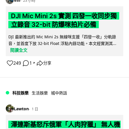
Vin
23 小時
DJI Mic Mini 2s 實測 四發一收同步獨
立錄音 32-bit 防爆咪拍片必備
DJI 最新推出的 Mic Mini 2s 無線咪支援「四發一收」分軌錄
音，並首度下放 32-bit Float 浮點內錄功能。本文經實測其...
閱讀全文
249
1
分享
↗
科技娛樂
生活娛樂
城中熱話
Lawton
1 日
澤連斯基怒斥俄軍「人肉狩獵」 無人機